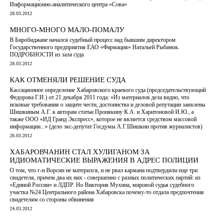
Информационно-аналитического центра «Сова»
28.03.2012
МНОГО-МНОГО МАЛО-ПОМАЛУ
В Биробиджане начался судебный процесс над бывшим директором
Государственного предприятия ЕАО «Фармация» Натальей Рыбинок.
ПОДРОБНОСТИ из зала суда
28.03.2012
КАК ОТМЕНЯЛИ РЕШЕНИЕ СУДА
Кассационное определение Хабаровского краевого суда (председательствующий
Федорова Г.И.) от 21 декабря 2011 года: «Из материалов дела видно, что
исковые требования о защите чести, достоинства и деловой репутации заявлены
Шишкиным А.Г. к авторам статьи Пронякину К.А. и Харитоновой И.Ю., а
также ООО «ИД Гранд Экспресс», которое не является средством массовой
информации...» (дело экс-депутат Госдумы А.Г.Шишкин против журналистов)
26.03.2012
ХАБАРОВЧАНИН СТАЛ ХУЛИГАНОМ ЗА
ИДИОМАТИЧЕСКИЕ ВЫРАЖЕНИЯ В АДРЕС ПОЛИЦИИ
О том, что г-н Ворсин не матерился, и не рвал кармана подтвердили еще три
свидетеля, причем два их них - совершенно с разных политических партий: из
«Единой России» и ЛДПР. Но Виктория Мухина, мировой судья судебного
участка №24 Центрального района Хабаровска почему-то отдала предпочтения
свидетелям со стороны обвинения
24.03.2012