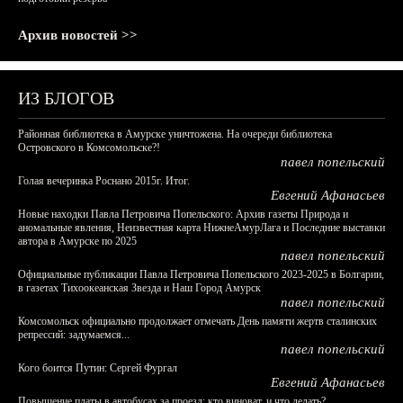
Архив новостей >>
ИЗ БЛОГОВ
Районная библиотека в Амурске уничтожена. На очереди библиотека
Островского в Комсомольске?!
павел попельский
Голая вечеринка Роснано 2015г. Итог.
Евгений Афанасьев
Новые находки Павла Петровича Попельского: Архив газеты Природа и
аномальные явления, Неизвестная карта НижнеАмурЛага и Последние выставки
автора в Амурске по 2025
павел попельский
Официальные публикации Павла Петровича Попельского 2023-2025 в Болгарии,
в газетах Тихоокеанская Звезда и Наш Город Амурск
павел попельский
Комсомольск официально продолжает отмечать День памяти жертв сталинских
репрессий: задумаемся...
павел попельский
Кого боится Путин: Сергей Фургал
Евгений Афанасьев
Повышение платы в автобусах за проезд: кто виноват, и что делать?