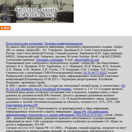
Пользовательское соглашение
,
Политика конфиденциальности
На данном сайте распространяется информация электронного периодического издания «Дебри-
ДВ» со знаком «Дебри-ДВ». 16+ Учредитель: Пронякин К.А. (член Союза журналистов
России, член Союза писателей России). Главный редактор: Харитонова И.Ю. Адрес редакции:
680032, Хабаровский край, Хабаровск, проспект 60-летия Октября, 88-46, т./ф.84212296081.
Электронная приемная:
Отправить сообщение
. E-mail:
editor@debri-dv.com
Редакционный совет электронного периодического издания «Дебри-ДВ» (на общественных
началах): К.А. Пронякин, И.Ю. Харитонова, А.Э. Мирмович, Ю.Н. Юрьев, Ю.В. Ковалев,
Л.Н. Левина, А.Ю. Жданов, Е.Н. Голубь, С.Н. Бурындин, Б.М. Сухинин, О.В. Егорова
Свидетельство о регистрации СМИ (Регистрационный номер)
ЭЛ № ФС77-45537
выдано
Федеральной службой по надзору в сфере связи, информационных технологий и массовых
коммуникаций (Роскомнадзор) 16.06.2011 г. Территория распространения: Российская
Федерация, зарубежные страны.
В 2006 г. проект «Дебри-ДВ» был создан как электронный частный архив, в соответствии с
ФЗ
№ 125 «Об архивном деле в Российской Федерации»
, согласно п. 2 ст. 13 «Создание архивов».
Основной фонд архива составляют публикации газет и журналов, изданные книги, а также
рукописи по дальневосточной (РФ) тематике. Доступ к архивным документам является
открытым в электронном виде, согласно п. 1 ст. 24 вышеобозначенного закона. Архивные
документы к частной собственности редакции не относятся, согласно ст.ст. 1275, 1276, 1306
Гражданского кодекса РФ
.
Согласно ч.2. п.3. ст.17 «Ответственность за правонарушения в сфере информации,
информационных технологий и защиты информации»
Закона РФ «Об информации,
информационных технологиях и о защите информации» (ФЗ-149 от 27.07.06 г.)
архив «Дебри-
ДВ», хранящий информацию, гражданско-правовую ответственность за распространение
информации не несет. Сайт и редакция основываются и работают на основании ст.8 «Право на
доступ к информации» ФЗ-149.
Согласно пп.3,4,6 ст.57 Закона РФ «О СМИ», «Редакция, главный редактор, журналист не несут
ответственности за распространение сведений, не соответствующих действительности и