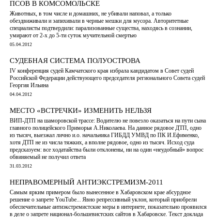
ПСОВ В КОМСОМОЛЬСКЕ
Животных, в том числе и домашних, не убивали наповал, а только
обездвиживали и запихивали в черные мешки для мусора. Авторитетные
специалисты подтвердили: парализованные существа, находясь в сознании,
умирают от 2-х до 5-ти суток мучительной смертью
05.04.2012
СУДЕБНАЯ СИСТЕМА ПОЛУОСТРОВА
IV конференция судей Камчатского края избрала кандидатом в Совет судей
Российской Федерации действующего председателя регионального Совета судей
Георгия Ильина
04.04.2012
МЕСТО «ВСТРЕЧКИ» ИЗМЕНИТЬ НЕЛЬЗЯ
ВИП-ДТП на шаморовской трассе: Водителю не повезло оказаться на пути сына
главного полицейского Приморья А.Николаева. На данное рядовое ДТП, одно
из тысяч, выезжал лично и.о. начальника ГИБДД УМВД по ПК И.Ефименко,
хотя ДТП не из числа тяжких, а вполне рядовое, одно из тысяч. Исход суда
предсказуем: все ходатайства были отклонены, ни на один «неудобный» вопрос
обвиняемый не получил ответа
31.03.2012
НЕПРАВОМЕРНЫЙ АНТИЭКСТРЕМИЗМ-2011
Самым ярким примером было вынесенное в Хабаровском крае абсурдное
решение о запрете YouTube... Явно репрессивный уклон, который приобрели
обеспечительные антиэкстремистские меры в интернете, показательно проявился
в деле о запрете национал-большевистских сайтов в Хабаровске. Текст доклада