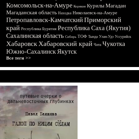
Комсомольск-на-Амуре
Магадан
Курилы
Корякия
Магаданская область
Николаевск-на-Амуре
Находка
Приморский
Петропавловск-Камчатский
край
Республика Саха (Якутия)
Республика Бурятия
Сахалинская область
ТОФ
Тында
Улан-Удэ
Уссурийск
Сибирь
Хабаровск
Хабаровский край
Чукотка
Чита
Южно-Сахалинск
Якутск
Все теги >>