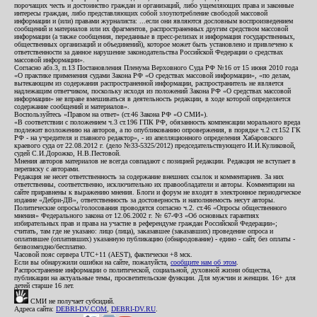
порочащих честь и достоинство граждан и организаций, либо ущемляющих права и законные
интересы граждан, либо представляющих собой злоупотребление свободой массовой
информации и (или) правами журналиста: ...если они являются дословным воспроизведением
сообщений и материалов или их фрагментов, распространенных другим средством массовой
информации (а также сообщения, переданные в пресс-релизах и информация государственных,
общественных организаций и объединений), которое может быть установлено и привлечено к
ответственности за данное нарушение законодательства Российской Федерации о средствах
массовой информации».
Согласно абз.3, п.13 Постановления Пленума Верховного Суда РФ №16 от 15 июня 2010 года
«О практике применения судами Закона РФ «О средствах массовой информации», «по делам,
вытекающим из содержания распространенной информации, распространитель не является
надлежащим ответчиком, поскольку исходя из положений Закона РФ «О средствах массовой
информации» не вправе вмешиваться в деятельность редакции, в ходе которой определяется
содержание сообщений и материалов».
Воспользуйтесь «Правом на ответ» (ст.46 Закона РФ «О СМИ»).
«В соответствии с положением ч.3 ст.196 ГПК РФ, обязанность компенсации морального вреда
подлежит возложению на авторов, а по опубликованию опровержения, в порядке ч.2 ст.152 ГК
РФ - на учредителя и главного редактор», - из апелляционного определения Хабаровского
краевого суда от 22.08.2012 г. (дело №33-5325/2012) председательствующего И.И.Куликовой,
судей С.И.Дорожко, Н.В.Пестовой.
Мнения авторов материалов не всегда совпадают с позицией редакции. Редакция не вступает в
переписку с авторами.
Редакция не несет ответственность за содержание внешних ссылок и комментариев. За них
ответственны, соответственно, исключительно их правообладатели и авторы. Комментарии на
сайте приравнены к выражению мнения. Блоги и форум не входят в электронное периодическое
издание «Дебри-ДВ», ответственность за достоверность и наполняемость несут авторы.
Политические опросы/голосования проводятся согласно ч.2. ст.46 «Опросы общественного
мнения» Федерального закона от 12.06.2002 г. № 67-ФЗ «Об основных гарантиях
избирательных прав и права на участие в референдуме граждан Российской Федерации»;
считать, там где не указано: лицо (лица), заказавшее (заказавших) проведение опроса и
оплатившее (оплативших) указанную публикацию (обнародование) - едино - сайт, без оплаты -
безвозмездно/бесплатно.
Часовой пояс сервера UTC+11 (AEST), фактически +8 мск.
Если вы обнаружили ошибки на сайте, пожалуйста,
сообщите нам об этом
.
Распространение информации о политической, социальной, духовной жизни общества,
публикации на актуальные темы, просветительские функции. Для мужчин и женщин. 16+ для
детей старше 16 лет.
СМИ не получает субсидий.
Адреса сайта:
DEBRI-DV.COM
,
DEBRI-DV.RU
.