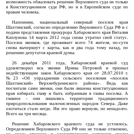
возможность обжаловать решение Верховного суда не только
в Конституционном суде РФ, но и в Европейском суде по
правам человека.
Напомним, национальный северный поселок края
Шахтинский, согласно определению Верховного Суда РФ и с
подачи представления прокурора Хабаровского края Виталия
Каплунова 14 марта 2012 года снова утратил свой статус.
Поселок эвенков, где проживает всего 74 жителя, по-сути
снова вычеркнут с карты, как и два года тому назад, по
решению депутатов краевой думы.
26 декабря 2011 года, Хабаровский краевой суд
удовлетворил иск эвенки Ирины Петровой и признал
недействующим закон Хабаровского края от 28.07.2010 г.
№23 «Об упразднении сельского поселения «поселок
Шахтинский» Верхнебуреинского района». Ведь как
посчитали сами эвенки, они были лишены конституционных
прав избирать главу и быть избранным в главы поселка. А
главное - они лишились территории традиционного
природопользования малочисленных народов Севера. Даже
охотиться стало негде. Им это право вернули, но ненадолго.
Всего на три месяца.
Решение Хабаровского краевого суда не устоялось.
Определением Верховного Суда РФ оно не только отменено,