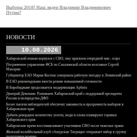
Выборы 2018! Наш лидер Владимир Владимирович
Путин?
НОВОСТИ
10.08.2026
Хабаровский атаман вернулся с СВО, ему присвоен очередной чин - есаул
Пограничное управление ФСБ по Сахалинской области возглавил Сергей
Махорин
Губернатор ЕАО Мария Костюк совершила рабочую поездку в Ленинский район
В ЕАО рекомендовано ввести режим повышенной готовности
В Биробиджане продолжается модернизация Арбата
Дмитрий Демешин: Развиваем Хабаровский край с поддержкой президента
России и полпредства ДФО
Более тысячи наблюдателей обеспечат законность и прозрачность выборов в
Хабаровском крае
Добыть рекордное количество золота, меди и олова планируют горняки
Хабаровского края
Хабаровские врачи восстанавливают участников СВО после тяжелых травм
Женский волейбольный клуб «Амурские Тигрицы» открывает набор в группу
подготовки резерва