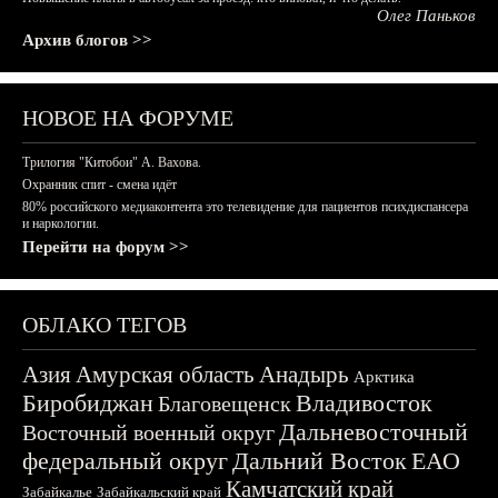
Олег Паньков
Архив блогов >>
НОВОЕ НА ФОРУМЕ
Трилогия "Китобои" А. Вахова.
Охранник спит - смена идёт
80% российского медиаконтента это телевидение для пациентов психдиспансера
и наркологии.
Перейти на форум >>
ОБЛАКО ТЕГОВ
Азия
Амурская область
Анадырь
Арктика
Биробиджан
Владивосток
Благовещенск
Дальневосточный
Восточный военный округ
федеральный округ
Дальний Восток
ЕАО
Камчатский край
Забайкалье
Забайкальский край