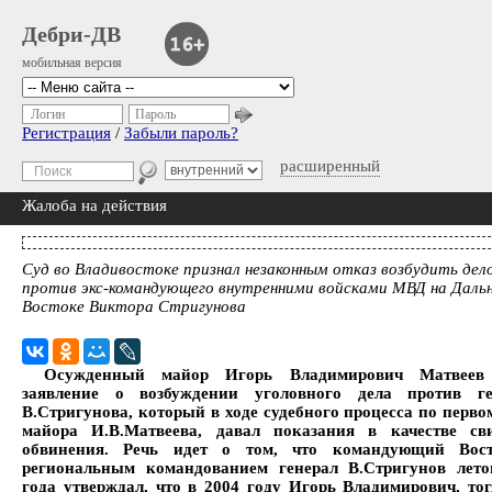
Дебри-ДВ
мобильная версия
Логин
Пароль
Регистрация
/
Забыли пароль?
расширенный
Жалоба на действия
Суд во Владивостоке признал незаконным отказ возбудить дел
против экс-командующего внутренними войсками МВД на Даль
Востоке Виктора Стригунова
Осужденный майор Игорь Владимирович Матвеев
заявление о возбуждении уголовного дела против ге
В.Стригунова, который в ходе судебного процесса по перво
майора И.В.Матвеева, давал показания в качестве сви
обвинения. Речь идет о том, что командующий Вос
региональным командованием генерал В.Стригунов лето
года утверждал, что в 2004 году Игорь Владимирович, то