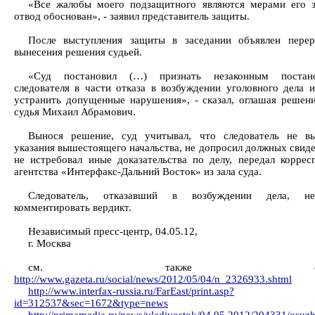
«Все жалобы моего подзащитного являются мерами его 
отвод обоснован», - заявил представитель защиты.
После выступления защиты в заседании объявлен пере
вынесения решения судьей.
«Суд постановил (…) признать незаконным постано
следователя в части отказа в возбуждении уголовного дела и
устранить допущенные нарушения», - сказал, оглашая решени
судья Михаил Абрамович.
Вынося решение, суд учитывал, что следователь не в
указания вышестоящего начальства, не допросил должных свиде
не истребовал иные доказательства по делу, передал коррес
агентства «Интерфакс-Дальний Восток» из зала суда.
Следователь, отказавший в возбуждении дела, н
комментировать вердикт.
Независимый пресс-центр, 04.05.12,
г. Москва
см. также ссылк
http://www.gazeta.ru/social/news/2012/05/04/n_2326933.shtml
http://www.interfax-russia.ru/FarEast/print.asp?
id=312537&sec=1672&type=news