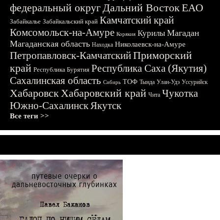
федеральный округ
Дальний Восток
ЕАО
Камчатский край
Забайкалье
Забайкальский край
Комсомольск-на-Амуре
Магадан
Курилы
Корякия
Магаданская область
Николаевск-на-Амуре
Находка
Приморский
Петропавловск-Камчатский
край
Республика Саха (Якутия)
Республика Бурятия
Сахалинская область
ТОФ
Тында
Улан-Удэ
Уссурийск
Сибирь
Хабаровск
Хабаровский край
Чукотка
Чита
Южно-Сахалинск
Якутск
Все теги >>