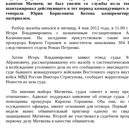
капитан Матвеев, не был уволен со службы из-за тог
шантажировал действующего в тот период командующего 
генерала Юрия Борисовича Котова компрометир
материалом.
Разбор жалобы начался в пятницу, 4 мая 2012 года, в 11.00 
Игоря Владимировича с назначенным госзащитником А
Калачинским. На заседании присутствовали также по
прокурора Кирилл Горшков и заместитель начальника 304 
следственного отдела Роман Петренко.
Затем Игорь Владимирович заявил отвод судье М
Абрамовичу, рассматривавшему его жалобу о систематическом
в возбуждении уголовного дела по его сообщению о лжесвидетел
суде бывшего командующего войсками Восточного округа вну
войск МВД России Виктора Стригунова, сообщает корреспонд
Новости из зала суда.
По мнению майора Матвеева, судья «имеет к нему пре
отношение». Адвокат поддержал заявление об отводе судьи. 
помощника прокурора Кирилла Горшкова. Оба они, по 
осужденного офицера, имеют основания для оговора. Первый 
неделе вынес обвинительный приговор одному из свиде
защищавших Матвеева. Второй же участвовал в судебном проц
первому делу Матвеева в качестве обвинителя.