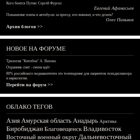
Кого боится Путин: Сергей Фургал
Евгений Афанасьев
Повышение платы в автобусах за проезд: кто виноват, и что делать?
Олег Паньков
Архив блогов >>
НОВОЕ НА ФОРУМЕ
Трилогия "Китобои" А. Вахова.
Охранник спит - смена идёт
80% российского медиаконтента это телевидение для пациентов психдиспансера
и наркологии.
Перейти на форум >>
ОБЛАКО ТЕГОВ
Азия
Амурская область
Анадырь
Арктика
Биробиджан
Владивосток
Благовещенск
Дальневосточный
Восточный военный округ