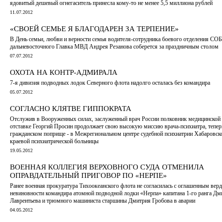
ядовитый дешевый огнегаситель принесла кому-то не менее 5,5 миллиона рублей
11.07.2012
«СВОЕЙ СЕМЬЕ Я БЛАГОДАРЕН ЗА ТЕРПЕНИЕ»
В День семьи, любви и верности семья водителя-сотрудника боевого отделения СО
дальневосточного Главка МВД Андрея Резанова соберется за праздничным столом
07.07.2012
ОХОТА НА КОНТР-АДМИРАЛА
7-я дивизия подводных лодок Северного флота надолго осталась без командира
05.07.2012
СОГЛАСНО КЛЯТВЕ ГИППОКРАТА
Отслужив в Вооруженных силах, заслуженный врач России полковник медицинской
отставке Георгий Просин продолжает свою высокую миссию врача-психиатра, тепер
гражданском поприще - в Межрегиональном центре судебной психиатрии Хабаровск
краевой психиатрической больницы
19.05.2012
ВОЕННАЯ КОЛЛЕГИЯ ВЕРХОВНОГО СУДА ОТМЕНИЛА
ОПРАВДАТЕЛЬНЫЙ ПРИГОВОР ПО «НЕРПЕ»
Ранее военная прокуратура Тихоокеанского флота не согласилась с оглашенным вер
невиновности командира атомной подводной лодки «Нерпа» капитана 1-го ранга Дм
Лаврентьева и трюмного машиниста старшины Дмитрия Гробова в аварии
04.05.2012