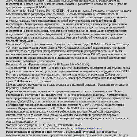
ДВ», хранящий информацию, гражданско-правовую ответственность за распространение
информации не несет. Сайт и редакция основываются и работают на основании ст.8 «Право на
доступ к информации» ФЗ-149.
Согласно пп.3,4,6 ст.57 Закона РФ «О СМИ», «Редакция, главный редактор, журналист не несут
ответственности за распространение сведений, не соответствующих действительности и
порочащих честь и достоинство граждан и организаций, либо ущемляющих права и законные
интересы граждан, либо представляющих собой злоупотребление свободой массовой
информации и (или) правами журналиста: ...если они являются дословным воспроизведением
сообщений и материалов или их фрагментов, распространенных другим средством массовой
информации (а также сообщения, переданные в пресс-релизах и информация государственных,
общественных организаций и объединений), которое может быть установлено и привлечено к
ответственности за данное нарушение законодательства Российской Федерации о средствах
массовой информации».
Согласно абз.3, п.13 Постановления Пленума Верховного Суда РФ №16 от 15 июня 2010 года
«О практике применения судами Закона РФ «О средствах массовой информации», «по делам,
вытекающим из содержания распространенной информации, распространитель не является
надлежащим ответчиком, поскольку исходя из положений Закона РФ «О средствах массовой
информации» не вправе вмешиваться в деятельность редакции, в ходе которой определяется
содержание сообщений и материалов».
Воспользуйтесь «Правом на ответ» (ст.46 Закона РФ «О СМИ»).
«В соответствии с положением ч.3 ст.196 ГПК РФ, обязанность компенсации морального вреда
подлежит возложению на авторов, а по опубликованию опровержения, в порядке ч.2 ст.152 ГК
РФ - на учредителя и главного редактор», - из апелляционного определения Хабаровского
краевого суда от 22.08.2012 г. (дело №33-5325/2012) председательствующего И.И.Куликовой,
судей С.И.Дорожко, Н.В.Пестовой.
Мнения авторов материалов не всегда совпадают с позицией редакции. Редакция не вступает в
переписку с авторами.
Редакция не несет ответственность за содержание внешних ссылок и комментариев. За них
ответственны, соответственно, исключительно их правообладатели и авторы. Комментарии на
сайте приравнены к выражению мнения. Блоги и форум не входят в электронное периодическое
издание «Дебри-ДВ», ответственность за достоверность и наполняемость несут авторы.
Политические опросы/голосования проводятся согласно ч.2. ст.46 «Опросы общественного
мнения» Федерального закона от 12.06.2002 г. № 67-ФЗ «Об основных гарантиях
избирательных прав и права на участие в референдуме граждан Российской Федерации»;
считать, там где не указано: лицо (лица), заказавшее (заказавших) проведение опроса и
оплатившее (оплативших) указанную публикацию (обнародование) - едино - сайт, без оплаты -
безвозмездно/бесплатно.
Часовой пояс сервера UTC+11 (AEST), фактически +8 мск.
Если вы обнаружили ошибки на сайте, пожалуйста,
сообщите нам об этом
.
Распространение информации о политической, социальной, духовной жизни общества,
публикации на актуальные темы, просветительские функции. Для мужчин и женщин. 16+ для