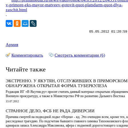
http://primamedia.ru/news/vladivostok/04.05.2012/204331/osuz
v-primore-eks-mayor-matveev-gotovit-quot-platsdarm-quot-dlya-
zaschit.html
.
05.05.2012 01:20:59
Армия
Комментировать
Смотреть комментарии (6)
Читайте также
ЭКСТРЕННО. У ЯКУТЯН, ОТСЛУЖИВШИХ В ПРИМОРСКОМ 
ОБНАРУЖЕНА ОТКРЫТАЯ ФОРМА ТУБЕРКУЛЕЗА
Редакция ИГ «В Якутии.ру» просит считать данный материал открытым обращением
Военную прокуратуру, а также в Министерство РФ по развитию Дальнего Востока
13.07.2012
СТРАННОЕ ДЕЛО, ФСБ НЕ РАДА ДИВЕРСИИ
Причина смертей на подводной лодке «Нерпа» - яд. Это очевидно всем, кроме тех, 
расследовал трагедию. По подсчетам бывшего главного химика Тихоокеанского фло
адмирала запаса Александра Максимова, афера с подменой дорогостоящего хладона