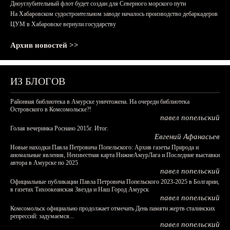
Дноуглубительный флот будет создан для Северного морского пути
На Хабаровском судостроительном заводе началось производство дебаркадеров
ЦУМ в Хабаровске вернули государству
Архив новостей >>
ИЗ БЛОГОВ
Районная библиотека в Амурске уничтожена. На очереди библиотека
Островского в Комсомольске?!
павел попельский
Голая вечеринка Роснано 2015г. Итог.
Евгений Афанасьев
Новые находки Павла Петровича Попельского: Архив газеты Природа и
аномальные явления, Неизвестная карта НижнеАмурЛага и Последние выставки
автора в Амурске по 2025
павел попельский
Официальные публикации Павла Петровича Попельского 2023-2025 в Болгарии,
в газетах Тихоокеанская Звезда и Наш Город Амурск
павел попельский
Комсомольск официально продолжает отмечать День памяти жертв сталинских
репрессий: задумаемся...
павел попельский