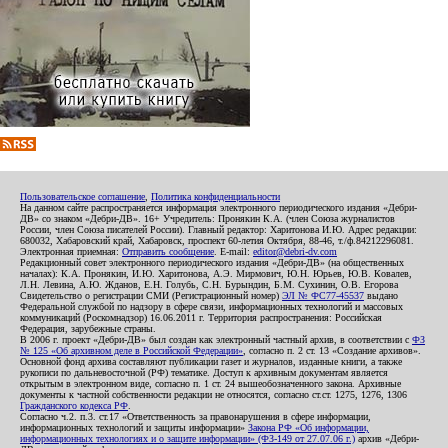
Пользовательское соглашение
,
Политика конфиденциальности
На данном сайте распространяется информация электронного периодического издания «Дебри-
ДВ» со знаком «Дебри-ДВ». 16+ Учредитель: Пронякин К.А. (член Союза журналистов
России, член Союза писателей России). Главный редактор: Харитонова И.Ю. Адрес редакции:
680032, Хабаровский край, Хабаровск, проспект 60-летия Октября, 88-46, т./ф.84212296081.
Электронная приемная:
Отправить сообщение
. E-mail:
editor@debri-dv.com
Редакционный совет электронного периодического издания «Дебри-ДВ» (на общественных
началах): К.А. Пронякин, И.Ю. Харитонова, А.Э. Мирмович, Ю.Н. Юрьев, Ю.В. Ковалев,
Л.Н. Левина, А.Ю. Жданов, Е.Н. Голубь, С.Н. Бурындин, Б.М. Сухинин, О.В. Егорова
Свидетельство о регистрации СМИ (Регистрационный номер)
ЭЛ № ФС77-45537
выдано
Федеральной службой по надзору в сфере связи, информационных технологий и массовых
коммуникаций (Роскомнадзор) 16.06.2011 г. Территория распространения: Российская
Федерация, зарубежные страны.
В 2006 г. проект «Дебри-ДВ» был создан как электронный частный архив, в соответствии с
ФЗ
№ 125 «Об архивном деле в Российской Федерации»
, согласно п. 2 ст. 13 «Создание архивов».
Основной фонд архива составляют публикации газет и журналов, изданные книги, а также
рукописи по дальневосточной (РФ) тематике. Доступ к архивным документам является
открытым в электронном виде, согласно п. 1 ст. 24 вышеобозначенного закона. Архивные
документы к частной собственности редакции не относятся, согласно ст.ст. 1275, 1276, 1306
Гражданского кодекса РФ
.
Согласно ч.2. п.3. ст.17 «Ответственность за правонарушения в сфере информации,
информационных технологий и защиты информации»
Закона РФ «Об информации,
информационных технологиях и о защите информации» (ФЗ-149 от 27.07.06 г.)
архив «Дебри-