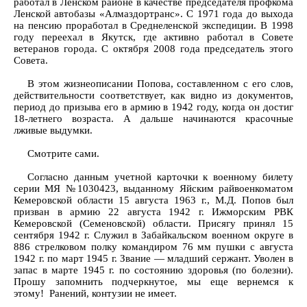
работал в Ленском районе в качестве председателя профкома
Ленской автобазы «Алмаздортранс». С 1971 года до выхода
на пенсию проработал в Среднеленской экспедиции. В 1998
году переехал в Якутск, где активно работал в Совете
ветеранов города. С октября 2008 года председатель этого
Совета.
В этом жизнеописании Попова, составленном с его слов,
действительности соответствует, как видно из документов,
период до призыва его в армию в 1942 году, когда он достиг
18-летнего возраста. А дальше начинаются красочные
лживые выдумки.
Смотрите сами.
Согласно данным учетной карточки к военному билету
серии МЯ №1030423, выданному Яйским райвоенкоматом
Кемеровской области 15 августа 1963 г., М.Д. Попов был
призван в армию 22 августа 1942 г. Ижморским РВК
Кемеровской (Семеновской) области. Присягу принял 15
сентября 1942 г. Служил в Забайкальском военном округе в
886 стрелковом полку командиром 76 мм пушки с августа
1942 г. по март 1945 г. Звание — младший сержант. Уволен в
запас в марте 1945 г. по состоянию здоровья (по болезни).
Прошу запомнить подчеркнутое, мы еще вернемся к
этому! Ранений, контузии не имеет.