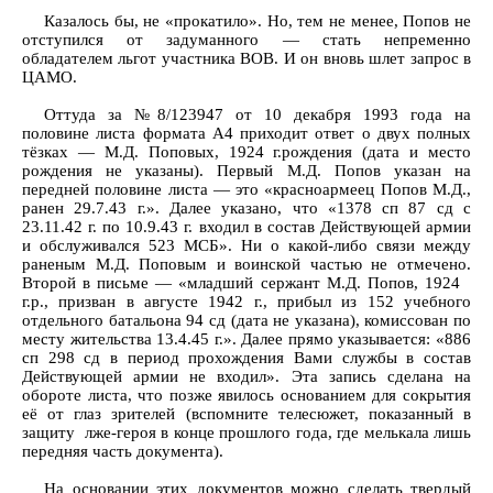
Казалось бы, не «прокатило». Но, тем не менее, Попов не
отступился от задуманного — стать непременно
обладателем льгот участника ВОВ. И он вновь шлет запрос в
ЦАМО.
Оттуда за №8/123947 от 10 декабря 1993 года на
половине листа формата А4 приходит ответ о двух полных
тёзках — М.Д. Поповых, 1924 г.рождения (дата и место
рождения не указаны). Первый М.Д. Попов указан на
передней половине листа — это «красноармеец Попов М.Д.,
ранен 29.7.43 г.». Далее указано, что «1378 сп 87 сд с
23.11.42 г. по 10.9.43 г. входил в состав Действующей армии
и обслуживался 523 МСБ». Ни о какой-либо связи между
раненым М.Д. Поповым и воинской частью не отмечено.
Второй в письме — «младший сержант М.Д. Попов, 1924
г.р., призван в августе 1942 г., прибыл из 152 учебного
отдельного батальона 94 сд (дата не указана), комиссован по
месту жительства 13.4.45 г.». Далее прямо указывается: «886
сп 298 сд в период прохождения Вами службы в состав
Действующей армии не входил». Эта запись сделана на
обороте листа, что позже явилось основанием для сокрытия
её от глаз зрителей (вспомните телесюжет, показанный в
защиту лже-героя в конце прошлого года, где мелькала лишь
передняя часть документа).
На основании этих документов можно сделать твердый