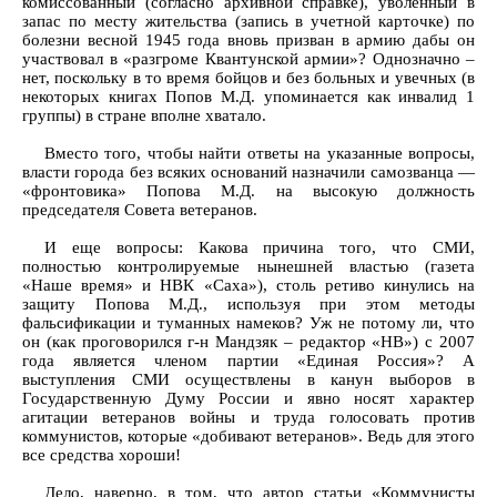
комиссованный (согласно архивной справке), уволенный в
запас по месту жительства (запись в учетной карточке) по
болезни весной 1945 года вновь призван в армию дабы он
участвовал в «разгроме Квантунской армии»? Однозначно –
нет, поскольку в то время бойцов и без больных и увечных (в
некоторых книгах Попов М.Д. упоминается как инвалид 1
группы) в стране вполне хватало.
Вместо того, чтобы найти ответы на указанные вопросы,
власти города без всяких оснований назначили самозванца —
«фронтовика» Попова М.Д. на высокую должность
председателя Совета ветеранов.
И еще вопросы: Какова причина того, что СМИ,
полностью контролируемые нынешней властью (газета
«Наше время» и НВК «Саха»), столь ретиво кинулись на
защиту Попова М.Д., используя при этом методы
фальсификации и туманных намеков? Уж не потому ли, что
он (как проговорился г-н Мандзяк – редактор «НВ») с 2007
года является членом партии «Единая Россия»? А
выступления СМИ осуществлены в канун выборов в
Государственную Думу России и явно носят характер
агитации ветеранов войны и труда голосовать против
коммунистов, которые «добивают ветеранов». Ведь для этого
все средства хороши!
Дело, наверно, в том, что автор статьи «Коммунисты