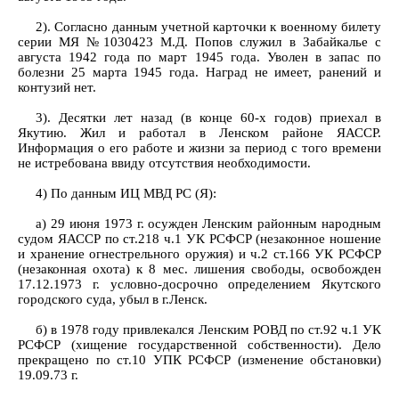
2). Согласно данным учетной карточки к военному билету
серии МЯ №1030423 М.Д. Попов служил в Забайкалье с
августа 1942 года по март 1945 года. Уволен в запас по
болезни 25 марта 1945 года. Наград не имеет, ранений и
контузий нет.
3). Десятки лет назад (в конце 60-х годов) приехал в
Якутию. Жил и работал в Ленском районе ЯАССР.
Информация о его работе и жизни за период с того времени
не истребована ввиду отсутствия необходимости.
4) По данным ИЦ МВД РС (Я):
а) 29 июня 1973 г. осужден Ленским районным народным
судом ЯАССР по ст.218 ч.1 УК РСФСР (незаконное ношение
и хранение огнестрельного оружия) и ч.2 ст.166 УК РСФСР
(незаконная охота) к 8 мес. лишения свободы, освобожден
17.12.1973 г. условно-досрочно определением Якутского
городского суда, убыл в г.Ленск.
б) в 1978 году привлекался Ленским РОВД по ст.92 ч.1 УК
РСФСР (хищение государственной собственности). Дело
прекращено по ст.10 УПК РСФСР (изменение обстановки)
19.09.73 г.