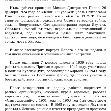
Итак, субъект проверки: Михаил Дмитриевич Попов, 26
декабря 1924 года рождения. Он уроженец села Святославка
Ижморского района Кемеровской области РСФСР. Ныне
занимает должность председателя Совета ветеранов войны,
тыла и Вооруженных Сил администрации города Якутска.
Обладает немалой властью, персональной автомашиной с
водителем, под его началом целый штат работников.
Должностное лицо, пользующееся безоглядным доверием не
только мэра г. Якутска.
Вначале рассмотрим портрет Попова с его же подачи, в
том числе описанный в официальной автобиографии.
После окончания 7 классов школы в 1939 году пошел
работать в колхоз. Призван в армию в 1942 году, участвовал
в боях на Курской дуге, освобождал г.Харьков. В 1943 году
был направлен на Восточный фронт, где принял участие в
боевых действиях против японских милитаристов.
После возвращения на родину работал водителем в
разных организациях, окончив курсы агронома, работал
управляющим, заместителем директора совхоза
«Святославский», с 1961 года по 1963 год был секретарем
парткома этого же совхоза. В 1965 году переехал в Якутию и
работал в Ленском районе в качестве председателя профкома