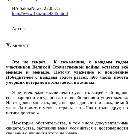
ИА SakhaNews, 22.05.12
http://www.1sn.ru/59235.html
--------------
Архив:
Хамелеон
Это не секрет. К сожалению, с каждым годом
участников Великой Отечественной войны остается всё
меньше и меньше. Потому уважение к поколению
Победителей с каждым годом растет, ибо часть почёта
умерших ветеранов возлагается на живых.
Я не имею даже мысли чем-то унизить людей, чей подвиг
спас народы и государства от порабощения и уничтожения.
Но стыдливо молчать, видя несправедливость и ложь, не мой
удел. Да простят меня ветераны, но «Платон мне друг, но
истина дороже!»
Некоторые обстоятельства, в том числе документальные
свидетельства, заставили меня усомниться в достоверности
сведений о личности этого человека.