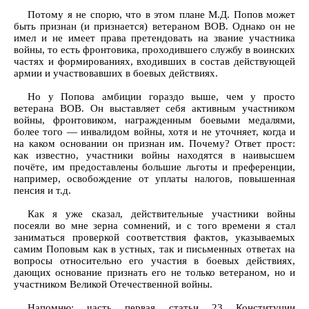
Потому я не спорю, что в этом плане М.Д. Попов может
быть признан (и признается) ветераном ВОВ. Однако он не
имел и не имеет права претендовать на звание участника
войны, то есть фронтовика, проходившего службу в воинских
частях и формированиях, входивших в состав действующей
армии и участвовавших в боевых действиях.
Но у Попова амбиции гораздо выше, чем у просто
ветерана ВОВ. Он выставляет себя активным участником
войны, фронтовиком, награжденным боевыми медалями,
более того — инвалидом войны, хотя и не уточняет, когда и
на каком основании он признан им. Почему? Ответ прост:
как известно, участники войны находятся в наивысшем
почёте, им предоставлены большие льготы и преференции,
например, освобождение от уплаты налогов, повышенная
пенсия и т.д.
Как я уже сказал, действительные участники войны
посеяли во мне зерна сомнений, и с того времени я стал
заниматься проверкой соответствия фактов, указываемых
самим Поповым как в устных, так и письменных ответах на
вопросы относительно его участия в боевых действиях,
дающих основание признать его не только ветераном, но и
участником Великой Отечественной войны.
Напомню: часть первая статьи 23 Конституции