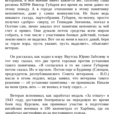
ветеранов, и мое мнение имеет какой-то вес. Поэтому глава
рескома КПРФ Виктор Губарев все время на меня давил по
этому поводу. А в городе отношение к этому памятнику
непонятное, даже у самих коммунистов. Не было ведь
никакого съезда, партсобрания. Губарев, по-моему, просто
получил «добро» сверху, от Геннадия Зюганова, поехал в
Осетию сам, лично заказал этот памятник непонятно за чей
счет и привез. Они думали потом средства всем миром
собрать, в том числе с участников боевых действий, только
землю никто не выделил. Вот он на меня и насел: давай, бери
за горло мэра, пусть уважит, пусть выделяет», объясняет
ветеран.
Он рассказал, как ходил к мэру Якутска Юрию Заболеву и
тот ему сказал, что две трети горожан против установки
такого памятника. «Я согласился и то же самое Губареву
потом сказал. Их и заусило. Потом еще и Будимир (Слепцов,
председатель республиканского Совета ветеранов. - В.О.)
масла в огонь подлил, когда заявил, что ветераны такого
решения — об установке памятника - не принимали. Начали
на меня грязь лить — не воевал, в тылу сидел…»
Ветеран вспоминал, как заработал медаль «За отвагу» в
1943 году, доставляя боеприпасы на передовую во время
боев под Курском, как принимал участие в подготовке
китайских военных в 180 километрах от Харбина, где он
заработал дистрофию из-за постоянного голода.