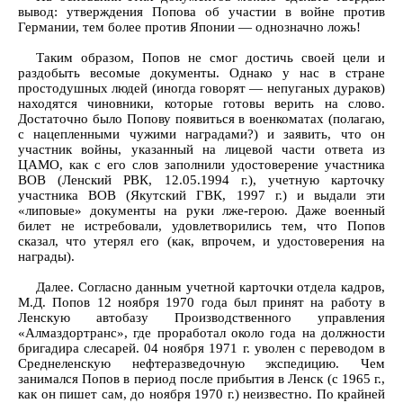
вывод: утверждения Попова об участии в войне против
Германии, тем более против Японии — однозначно ложь!
Таким образом, Попов не смог достичь своей цели и
раздобыть весомые документы. Однако у нас в стране
простодушных людей (иногда говорят — непуганых дураков)
находятся чиновники, которые готовы верить на слово.
Достаточно было Попову появиться в военкоматах (полагаю,
с нацепленными чужими наградами?) и заявить, что он
участник войны, указанный на лицевой части ответа из
ЦАМО, как с его слов заполнили удостоверение участника
ВОВ (Ленский РВК, 12.05.1994 г.), учетную карточку
участника ВОВ (Якутский ГВК, 1997 г.) и выдали эти
«липовые» документы на руки лже-герою. Даже военный
билет не истребовали, удовлетворились тем, что Попов
сказал, что утерял его (как, впрочем, и удостоверения на
награды).
Далее. Согласно данным учетной карточки отдела кадров,
М.Д. Попов 12 ноября 1970 года был принят на работу в
Ленскую автобазу Производственного управления
«Алмаздортранс», где проработал около года на должности
бригадира слесарей. 04 ноября 1971 г. уволен с переводом в
Среднеленскую нефтеразведочную экспедицию. Чем
занимался Попов в период после прибытия в Ленск (с 1965 г.,
как он пишет сам, до ноября 1970 г.) неизвестно. По крайней