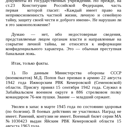
документы из государственных учреждений. Но прежде, на
ст.23 Конституции Российской Федерации, часть
первая которой гласит: «Каждый имеет право на
неприкосновенность частной жизни, личную и семейную
тайну, защиту своей чести и доброго имени». Не нарушаю ли
я это законоположение?
Думаю — нет, ибо недостоверные сведения,
представляемые лицом органам власти и направленные на
сокрытие личной тайны, не относятся к информации
конфиденциального характера. Это — обычная преступная
банальная ложь.
Итак, только факты.
1). По данным Министерства обороны СССР
(военкоматов) М.Д. Попов был призван в армию 22 августа
1942 года Ижморским РВК Кемеровской (Семеновской)
области. Присягу принял 15 сентября 1942 года. Служил в
Забайкальском военном округе в 886 стрелковом полку
командиром 76-мм пушки. Звание — младший сержант.
Уволен в запас в марте 1945 года по состоянию здоровья
(по болезни). В боевых действиях не участвовал. Наград не
имеет. Ранений, контузии не имеет. Военный билет серии МА
№1030423 выдан Яйским РВК Кемеровской области 15
августа 1963 года.