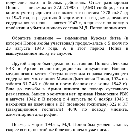
получение льгот в боевых действиях. Ответ разочаровал
Попова — письмом от 27.02.1993 г. ЦАМО сообщил, что в
книгах учета рядового и сержантского состава 1378 сп.87 сд
за 1943 год, в раздаточной ведомости на выдачу денежного
содержания за июнь — август 1943 г., в приказах по полку о
прибытии и убытии личного состава М.Д. Попов не значится.
Обратите внимание — знаменитая Курская битва (в
которой Попов якобы участвовал) продолжалась с 5 июля по
23 августа 1943 года. А в этот период Попов в
вышеуказанном полку не служил.
Другой запрос был сделан по настоянию Попова Ленским
РВК в Архив военно-медицинских документов Военно-
медицинского музея. Оттуда поступила справка следующего
содержания: мл. сержант Михаил Дмитривич Попов, 1924 г.р.
заболел 31.7.43 г. (боли в ногах беспокоят с конца 1942 г.).
Еще до службы в Армии лечился по поводу суставного
ревматизма. Записи о контузии нет, призван Ижморским РВК
в августе 1942 г. В период с 4 августа по 6 ноября 1943 г.
находился на излечении в ВГ (военном госпитале) 322 и ЭГ
(эвакуационном госпитале) 4646 по поводу миозита,
алиментарной дистрофии.
Позже, в марте 1945 г., М.Д. Попов был уволен в запас,
скорее всего, по этой же болезни, о чем я уже писал.