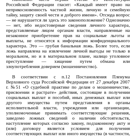
Российской Федерации гласит: «Каждый имеет право на
неприкосновенность частной жизни, личную и семейную
тайну, защиту своей чести и доброго имени». Отсюда вопрос
— не нарушается ли здесь это законоположение? Однозначно
— нет, ибо недостоверные сведения личного характера,
представляемые лицом органам власти, направленные на
незаконное приобретение прав на социальные льготы и
выплаты, не относятся к информации конфиденциального
характера. Это — грубая банальная ложь. Более того, если
ложь направлена на извлечение личной выгоды не только в
моральном, но и в материальном плане, налицо уголовное
преступление — хищение путем обмана или
злоупотребления доверием (мошенничество).
В соответствии с п.12 Постановления Пленума
Верховного суда Российской Федерации от 27 декабря 2007
г. №51 «О судебной практике по делам о мошенничестве,
присвоении и растрате» действия, состоящие в получении
социальных выплат и пособий, иных денежных выплат или
другого имущества путем представления в органы
исполнительной власти, учреждения или организации,
уполномоченные принимать соответствующие решения,
заведомо ложных сведений о наличии обстоятельств,
наступление которых согласно закону, подзаконному акту и
(или) договору является условием для получения
соответствующих выплат или иного имущества (в частности,