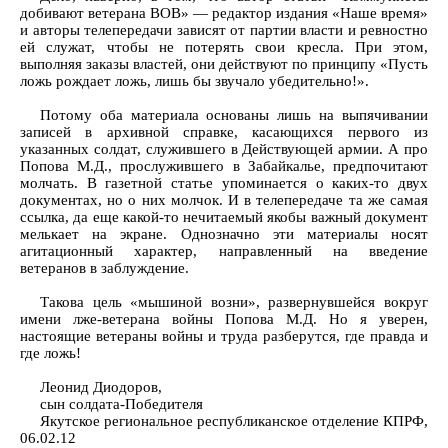
добивают ветерана ВОВ» — редактор издания «Наше время»
и авторы телепередачи зависят от партии власти и ревностно
ей служат, чтобы не потерять свои кресла. При этом,
выполняя заказы властей, они действуют по принципу «Пусть
ложь рождает ложь, лишь бы звучало убедительно!».
Потому оба материала основаны лишь на выпячивании
записей в архивной справке, касающихся первого из
указанных солдат, служившего в Действующей армии. А про
Попова М.Д., прослужившего в Забайкалье, предпочитают
молчать. В газетной статье упоминается о каких-то двух
документах, но о них молчок. И в телепередаче та же самая
ссылка, да еще какой-то нечитаемый якобы важный документ
мелькает на экране. Однозначно эти материалы носят
агитационный характер, направленный на введение
ветеранов в заблуждение.
Такова цель «мышиной возни», развернувшейся вокруг
имени лже-ветерана войны Попова М.Д. Но я уверен,
настоящие ветераны войны и труда разберутся, где правда и
где ложь!
Леонид Диодоров,
сын солдата-Победителя
Якутское региональное республиканское отделение КПРФ,
06.02.12