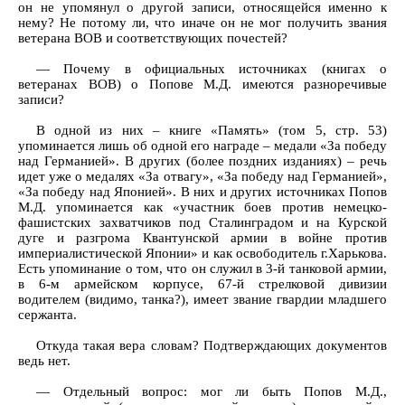
он не упомянул о другой записи, относящейся именно к
нему? Не потому ли, что иначе он не мог получить звания
ветерана ВОВ и соответствующих почестей?
— Почему в официальных источниках (книгах о
ветеранах ВОВ) о Попове М.Д. имеются разноречивые
записи?
В одной из них – книге «Память» (том 5, стр. 53)
упоминается лишь об одной его награде – медали «За победу
над Германией». В других (более поздних изданиях) – речь
идет уже о медалях «За отвагу», «За победу над Германией»,
«За победу над Японией». В них и других источниках Попов
М.Д. упоминается как «участник боев против немецко-
фашистских захватчиков под Сталинградом и на Курской
дуге и разгрома Квантунской армии в войне против
империалистической Японии» и как освободитель г.Харькова.
Есть упоминание о том, что он служил в 3-й танковой армии,
в 6-м армейском корпусе, 67-й стрелковой дивизии
водителем (видимо, танка?), имеет звание гвардии младшего
сержанта.
Откуда такая вера словам? Подтверждающих документов
ведь нет.
— Отдельный вопрос: мог ли быть Попов М.Д.,