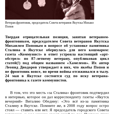
Ветеран-фронтовик, председатель Совета ветеранов Якутска Михаил
Попов
Твердая отрицательная позиция, занятая ветераном-
фронтовиком, председателем Совета ветеранов Якутска
Михаилом Поповым в вопросе об установке памятника
Сталина в Якутске обернулась для него кошмаром:
газета «Коммунист» в ответ устроила настоящий «арт-
обстрел» по 87-летнему ветерану, опубликовав цикл
статей(!) под общим названием «Хамелеон». Их автор
Леонид Диодоров утверждает в них, что якобы Попов и
не фронтовик вовсе, во время войны отсиживался в тылу.
24 мая в Якутске состоится суд по иску ветерана-
фронтовика к газете коммунистов.
В том, что это месть «за Сталина» фронтовик подтвердил
в интервью, которое он дал корреспонденту газеты «Якутск
вечерний» Виталию Обедину: «Это всё из-за памятника
Сталину в Якутске. Помните же, в 2008 году вопрос остро
стоял — ставить или нет. Я председатель городского Совета