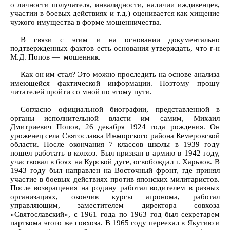
о личности получателя, инвалидности, наличии иждивенцев,
участии в боевых действиях и т.д.) оценивается как хищение
чужого имущества в форме мошенничества.
В связи с этим и на основании документально
подтвержденных фактов есть основания утверждать, что г-н
М.Д. Попов — мошенник.
Как он им стал? Это можно проследить на основе анализа
имеющейся фактической информации. Поэтому прошу
читателей пройти со мной по этому пути.
Согласно официальной биографии, представленной в
органы исполнительной власти им самим, Михаил
Дмитриевич Попов, 26 декабря 1924 года рождения. Он
уроженец села Святославка Ижморского района Кемеровской
области. После окончания 7 классов школы в 1939 году
пошел работать в колхоз. Был призван в армию в 1942 году,
участвовал в боях на Курской дуге, освобождал г. Харьков. В
1943 году был направлен на Восточный фронт, где принял
участие в боевых действиях против японских милитаристов.
После возвращения на родину работал водителем в разных
организациях, окончив курсы агронома, работал
управляющим, заместителем директора совхоза
«Святославский», с 1961 года по 1963 год был секретарем
парткома этого же совхоза. В 1965 году переехал в Якутию и