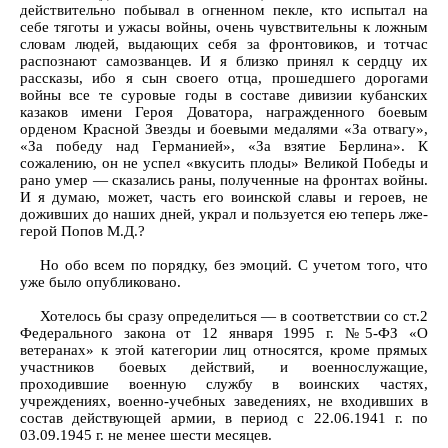
действительно побывал в огненном пекле, кто испытал на
себе тяготы и ужасы войны, очень чувствительны к ложным
словам людей, выдающих себя за фронтовиков, и тотчас
распознают самозванцев. И я близко принял к сердцу их
рассказы, ибо я сын своего отца, прошедшего дорогами
войны все те суровые годы в составе дивизии кубанских
казаков имени Героя Доватора, награжденного боевым
орденом Красной Звезды и боевыми медалями «За отвагу»,
«За победу над Германией», «За взятие Берлина». К
сожалению, он не успел «вкусить плоды» Великой Победы и
рано умер — сказались раны, полученные на фронтах войны.
И я думаю, может, часть его воинской славы и героев, не
доживших до наших дней, украл и пользуется ею теперь лже-
герой Попов М.Д.?
Но обо всем по порядку, без эмоций. С учетом того, что
уже было опубликовано.
Хотелось бы сразу определиться — в соответствии со ст.2
Федерального закона от 12 января 1995 г. №5-ФЗ «О
ветеранах» к этой категории лиц относятся, кроме прямых
участников боевых действий, и военнослужащие,
проходившие военную службу в воинских частях,
учреждениях, военно-учебных заведениях, не входивших в
состав действующей армии, в период с 22.06.1941 г. по
03.09.1945 г. не менее шести месяцев.