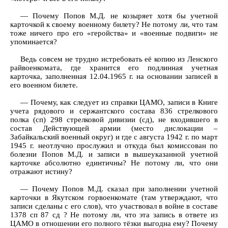
— Почему Попов М.Д. не козыряет хотя бы учетной
карточкой к своему военному билету? Не потому ли, что там
тоже ничего про его «геройства» и «военные подвиги» не
упоминается?
Ведь совсем не трудно истребовать её копию из Ленского
райвоенкомата, где хранится его подлинная учетная
карточка, заполненная 12.04.1965 г. на основании записей в
его военном билете.
— Почему, как следует из справки ЦАМО, записи в Книге
учета рядового и сержантского состава 836 стрелкового
полка (сп) 298 стрелковой дивизии (сд), не входившего в
состав Действующей армии (место дислокации –
Забайкальский военный округ) и где с августа 1942 г. по март
1945 г. неотлучно прослужил и откуда был комиссован по
болезни Попов М.Д. и записи в вышеуказанной учетной
карточке абсолютно единтичны? Не потому ли, что они
отражают истину?
— Почему Попов М.Д. сказал при заполнении учетной
карточки в Якутском горвоенкомате (там утверждают, что
записи сделаны с его слов), что участвовал в войне в составе
1378 сп 87 сд ? Не потому ли, что эта запись в ответе из
ЦАМО в отношении его полного тёзки выгодна ему? Почему