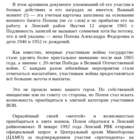
В этом архивном документе упоминаний об его участии в
боевых действиях и его наградах не имеется. Важный
момент (!) — эта учетная карточка заполнена на основании
военного билета Попова (не со слов) и по прибытии его на
работу в Ленский район Якутии 12 апреля 1965 г.
Подлинность записей не вызывает сомнения хотя бы потому,
что в ней указаны — жена Попова Александра Федоровна и
дети 1946 и 1952 гг. рождений.
Как известно, впервые участникам войны государство
стало уделять более пристальное внимание после мая 1965
года, а именно с 20-летия Победы в Великой Отечественной
войне. С каждым разом юбилейные мероприятия стали
отмечаться масштабнее, участникам войны предоставляться
всё большие льготы и выплаты.
Это не прошло мимо нашего героя. По собственной
инициативе или по совету со стороны, но Попов стал искать
возможность приобщиться к элитной категории участников
ВОВ.
Окрылённый своей «мечтой» и возможностью
приобщиться к элите воинов, Попов обратился в Ленский
райвоенкомат. В январе 1992 года Ленский РВК отправил
официальный запрос в Центральный архив Минобороны
(ЦАМО) за подтверждением участия «претендента» на