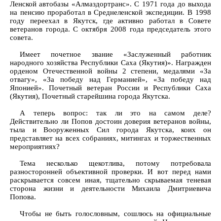
Ленской автобазы «Алмаздортранс». С 1971 года до выхода
на пенсию проработал в Среднеленской экспедиции. В 1998
году переехал в Якутск, где активно работал в Совете
ветеранов города. С октября 2008 года председатель этого
совета.
Имеет почетное звание «Заслуженный работник
народного хозяйства Республики Саха (Якутия)». Награжден
орденом Отечественной войны 2 степени, медалями «За
отвагу», «За победу над Германией», «За победу над
Японией». Почетный ветеран России и Республики Саха
(Якутия), Почетный старейшина города Якутска.
А теперь вопрос: так ли это на самом деле?
Действительно ли Попов достоин доверия ветеранов войны,
тыла и Вооруженных Сил города Якутска, коих он
представляет на всех собраниях, митингах и торжественных
мероприятиях?
Тема несколько щекотлива, потому потребовала
разносторонней объективной проверки. И вот перед нами
раскрывается совсем иная, тщательно скрываемая теневая
сторона жизни и деятельности Михаила Дмитриевича
Попова.
Чтобы не быть голословным, сошлюсь на официальные