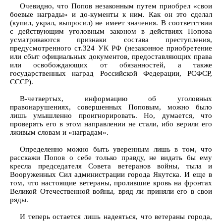
Очевидно, что Попов незаконным путем приобрел «свои
боевые награды» и до-кументы к ним. Как он это сделал
(купил, украл, выпросил) не имеет значения. В соответствии
с действующим уголовным законом в действиях Попова
усматриваются признаки состава преступления,
предусмотренного ст.324 УК РФ (незаконное приобретение
или сбыт официальных документов, предоставляющих права
или освобождающих от обязанностей, а также
государственных наград Российской Федерации, РСФСР,
СССР).
В-четвертых, информацию об уголовных
правонарушениях, совершенных Поповым, можно было
лишь умышленно проигнорировать. Но, думается, что
проверять его в этом направлении не стали, ибо верили его
лживым словам и «наградам».
Определенно можно быть уверенным лишь в том, что
расскажи Попов о себе только правду, не видать бы ему
кресла председателя Совета ветеранов войны, тыла и
Вооруженных Сил администрации города Якутска. И еще в
том, что настоящие ветераны, пролившие кровь на фронтах
Великой Отечественной войны, вряд ли приняли его в свои
ряды.
И теперь остается лишь надеяться, что ветераны города,