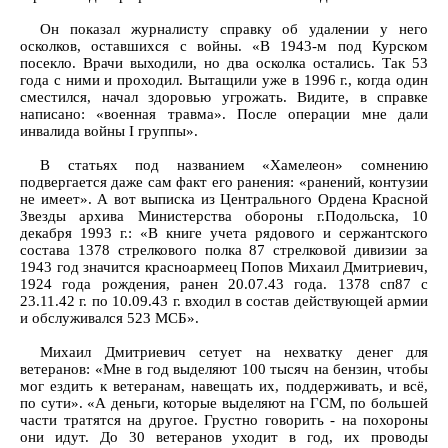
Он показал журналисту справку об удалении у него
осколков, оставшихся с войны. «В 1943-м под Курском
посекло. Врачи выходили, но два осколка остались. Так 53
года с ними и проходил. Вытащили уже в 1996 г., когда один
сместился, начал здоровью угрожать. Видите, в справке
написано: «военная травма». После операции мне дали
инвалида войны I группы».
В статьях под названием «Хамелеон» сомнению
подвергается даже сам факт его ранения: «ранений, контузии
не имеет». А вот выписка из Центрального Ордена Красной
Звезды архива Министерства обороны г.Подольска, 10
декабря 1993 г.: «В книге учета рядового и сержантского
состава 1378 стрелкового полка 87 стрелковой дивизии за
1943 год значится красноармеец Попов Михаил Дмитриевич,
1924 года рождения, ранен 20.07.43 года. 1378 сп87 с
23.11.42 г. по 10.09.43 г. входил в состав действующей армии
и обслуживался 523 МСБ».
Михаил Дмитриевич сетует на нехватку денег для
ветеранов: «Мне в год выделяют 100 тысяч на бензин, чтобы
мог ездить к ветеранам, навещать их, поддерживать, и всё,
по сути». «А деньги, которые выделяют на ГСМ, по большей
части тратятся на другое. Грустно говорить - на похороны
они идут. До 30 ветеранов уходит в год, их проводы