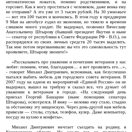
автоматически ложатся, помимо родственников, и на
горсовет. Как я могу проститься с человеком, даже венка ему
не отправив? А это уже от 3 тысяч рублей. На 30 умножьте
— вот эти 100 тысяч и кончились. В этом году в преддверии
9 Мая на автобусе ездил из экономии, но тяжело и времени
слишком много уходит. Не выдержал, позвонил Вячеславу
Анатольевичу Штырову (бывший президент Якутии и ныне
— сенатор от республики в Совете Федерации РФ - В.О.), он
распорядился из своих личных средств 20 тысяч выделить.
Так мне потом перезванивали: вы что это самовольность тут
проявляете, Штырову звоните!»
«Рассказывать про уважение и почитание ветеранов у нас
любят: помним, чтим, благодарим… а вот проявлять его…»,
- говорит Михаил Дмитриевич, вспоминая, как безуспешно
пытался выбить мебель для городского совета ветеранов. В
2007 году на одном из мероприятий «Единой России» он не
выдержал, вышел на трибуну и сказал все, что думает об
уважении к ветеранам в городе. «На следующий день
приехал Георгий Башарин (ныне помощник сенатора
Штырова), осмотрелся. И вижу — неловко ему стало, стыдно
за обстановку эту нищенскую. Через день-другой нам мебель
привезли — столы, стулья, телефон, кулер. Даже компьютер,
посуду на кухню и конфеты».
Михаил Дмитриевич мечтает съездить на родину, в