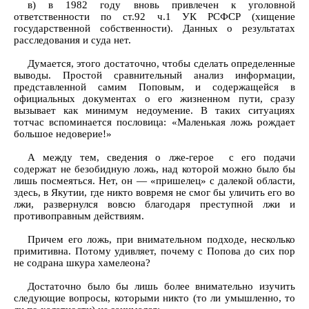
в) в 1982 году вновь привлечен к уголовной
ответственности по ст.92 ч.1 УК РСФСР (хищение
государственной собственности). Данных о результатах
расследования и суда нет.
Думается, этого достаточно, чтобы сделать определенные
выводы. Простой сравнительный анализ информации,
представленной самим Поповым, и содержащейся в
официальных документах о его жизненном пути, сразу
вызывает как минимум недоумение. В таких ситуациях
тотчас вспоминается пословица: «Маленькая ложь рождает
большое недоверие!»
А между тем, сведения о лже-герое с его подачи
содержат не безобидную ложь, над которой можно было бы
лишь посмеяться. Нет, он — «пришелец» с далекой области,
здесь, в Якутии, где никто вовремя не смог бы уличить его во
лжи, развернулся вовсю благодаря преступной лжи и
противоправным действиям.
Причем его ложь, при внимательном подходе, несколько
примитивна. Потому удивляет, почему с Попова до сих пор
не содрана шкура хамелеона?
Достаточно было бы лишь более внимательно изучить
следующие вопросы, которыми никто (то ли умышленно, то