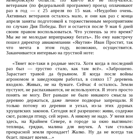
Кемеровскую область. Но как-то все не получалось:
ветеранам (по федеральной программе) проезд оплачивают
раз в год — с 25 апреля по 15 мая. «Неудобно очень.
Активных ветеранов осталось мало, и они как раз с конца
апреля заняты подготовкой к торжественным мероприятиям
по случаю Дня Победы. Вот и остается после 9 мая 6 дней
своим правом воспользоваться. Что успеешь за это время?
Мы же не молодые вприпрыжку бегать». Но ему навстречу
пошел директор авиакомпании «Якутия» Иван Простит, так
что мечта в этом году, возможно, осуществится.
Заканчивается интервью на грустной ноте:
«Тянет все-таки в родные места. Хотя когда в последний
раз был — грустно стало, как там всё». «Заброшено.
Зарастает травой да бурьяном. Я когда после войны
агрономом и заведующим работал, в совхоз 17 деревень
входило. Живых, не на бумаге. Сейчас 4 осталось. Земли
пустуют, не распахиваются, не используются. Я этого просто
понять не могу. Вот раньше не было никакого смысла за
деревню держаться, даже личное подворье запрещали. Я
только потому из деревни и уехал, из-за этих дурных
хрущевских законов. Сегодня всё разрешено: живи, содержи
скот, разводи птицу, сей зерно. А никому не надо. У меня вон
здесь, на Крайнем Севере, в городе за окно выгляньте:
теплицы, грядки, малина для внучек. А там столько
прекрасной земли пропадает! Жалко. Ну да не всегда так
будет, придет время…»