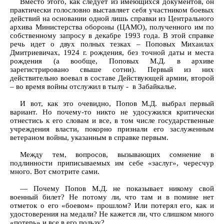
Вместо этого, как следует из имеющихся документов, он
практически голословно выставляет себя участником боевых
действий на основании одной лишь справки из Центрального
архива Министерства обороны (ЦАМО), полученного им по
собственному запросу в декабре 1993 года. В этой справке
речь идет о двух полных тезках – Поповых Михаилах
Дмитриевичах, 1924 г. рождения, без точной даты и места
рождения (а вообще, Поповых М.Д. в архиве
зарегистрировано свыше сотни). Первый из них
действительно воевал в составе Действующей армии, второй
– во время войны отслужил в тылу - в Забайкалье.
И вот, как это очевидно, Попов М.Д. выбрал первый
вариант. Но почему-то никто не удосужился критически
отнестись к его словам и все, в том числе государственные
учреждения власти, покорно признали его заслуженным
ветераном войны, указанным в справке первым.
Между тем, вопросов, вызывающих сомнение в
подлинности приписываемых им себе «заслуг», чересчур
много. Вот смотрите сами.
— Почему Попов М.Д. не показывает никому свой
военный билет? Не потому ли, что там и в помине нет
отметок о его «боевом» прошлом? Или потерял его, как и
удостоверения на медали? Не кажется ли, что слишком много
«потерь» и все в его пользу?