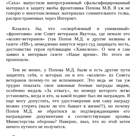
«Саха» выпустили внепрограммный сфальсифицированный
материал в защиту якобы фронтовика Попова М.В. Я уж не
говорю о многочисленных материалах сомнительного толка,
распространенных через Интернет.
Казалось бы, что «оскорбленный и униженный»
«фронтовик» или Совет ветеранов Якутска, где немало его
«коллег-ветеранов» (так Попов М.Д. и другие названы в
газете «НВ»), немедленно кинутся через суд защищать честь,
достоинство героя публикации «Хамелеон». О чем я сам
заявил в интервью газете «Наше время». Но этого не
произошло.
Тем не менее, у Попова М.Д. были и есть другие пути
защитить себя, о которых он и его «коллеги» из Совета
ветеранов почему-то не вспоминают. Это ведь не так уж
трудно показать свои законные боевые награды людям,
особенно медаль «За отвагу», по номеру которого легко
установить, когда и кто, за какой подвиг был им награжден. Я
еще могу допустить, что удостоверение или саму награду
можно утерять (мало ли что бывает в жизни?!), но почему
Попов М.Д. не обратился за подтверждающими его
награждение документами в соответствующие архивы
Министерства обороны? Наверно, знал, что из этой затеи
ничего путного не получится.