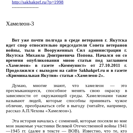
http://sakhakprf.ru/?p=1998
------------------
Хамелеон-3
Вот уже почти полгода в среде ветеранов г. Якутска
идет спор относительно председателя Совета ветеранов
войны, тыла и Вооруженных Сил администрации г.
Якутска Михаила Дмитриевича Попова. Начался он со
времени опубликования мною статьи под заглавием
«Хамелеон» в газете «Коммунист» от 27.10.2011 г.
Продолжился с выходом на сайте Sakhakprf.ru и в газете
«Криминальная Якутия» статьи «Хамелеон-2».
Думаю, многие знают, что хамелеон — это
пресмыкающееся, способное менять свою окраску в
зависимости от окружающей среды. Хамелеонами также
называют людей, которые способны принимать чужое
обличие, преображаться себе в выгоду (читайте, например,
рассказ А.П.Чехова «Хамелеон»).
Эта история началась с сомнений, которые посеяли во мне
мои знакомые участники Великой Отечественной войны 1941
—1945 гг. (далее в тексте — ВОВ). Известно, что те, кто