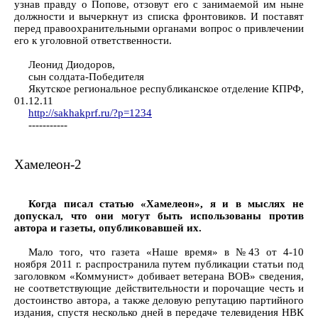
узнав правду о Попове, отзовут его с занимаемой им ныне
должности и вычеркнут из списка фронтовиков. И поставят
перед правоохранительными органами вопрос о привлечении
его к уголовной ответственности.
Леонид Диодоров,
сын солдата-Победителя
Якутское региональное республиканское отделение КПРФ,
01.12.11
http://sakhakprf.ru/?p=1234
-----------
Хамелеон-2
Когда писал статью «Хамелеон», я и в мыслях не
допускал, что они могут быть использованы против
автора и газеты, опубликовавшей их.
Мало того, что газета «Наше время» в №43 от 4-10
ноября 2011 г. распространила путем публикации статьи под
заголовком «Коммунист» добивает ветерана ВОВ» сведения,
не соответствующие действительности и порочащие честь и
достоинство автора, а также деловую репутацию партийного
издания, спустя несколько дней в передаче телевидения НВК