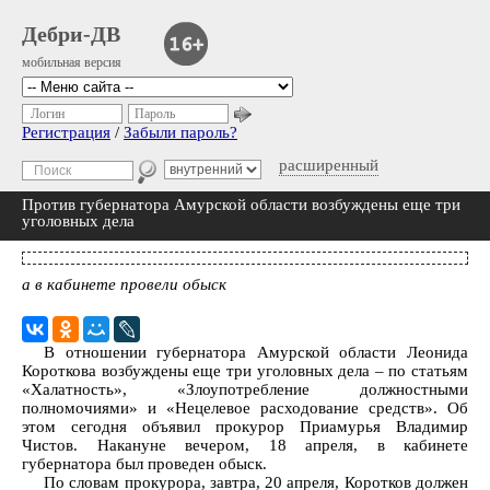
Дебри-ДВ
мобильная версия
Логин
Пароль
Регистрация
/
Забыли пароль?
расширенный
Против губернатора Амурской области возбуждены еще три
уголовных дела
а в кабинете провели обыск
В отношении губернатора Амурской области Леонида
Короткова возбуждены еще три уголовных дела – по статьям
«Халатность», «Злоупотребление должностными
полномочиями» и «Нецелевое расходование средств». Об
этом сегодня объявил прокурор Приамурья Владимир
Чистов. Накануне вечером, 18 апреля, в кабинете
губернатора был проведен обыск.
По словам прокурора, завтра, 20 апреля, Коротков должен