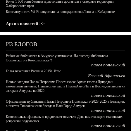
Более 1 000 тонн бензина и дизтоплива доставили в северные территории
Хабаровского края
Бесплатную сеть Wi-Fi запустили на площади имени Ленина в Хабаровске
Архив новостей >>
ИЗ БЛОГОВ
Районная библиотека в Амурске уничтожена. На очереди библиотека
Островского в Комсомольске?!
павел попельский
Голая вечеринка Роснано 2015г. Итог.
Евгений Афанасьев
Новые находки Павла Петровича Попельского: Архив газеты Природа и
аномальные явления, Неизвестная карта НижнеАмурЛага и Последние выставки
автора в Амурске по 2025
павел попельский
Официальные публикации Павла Петровича Попельского 2023-2025 в Болгарии,
в газетах Тихоокеанская Звезда и Наш Город Амурск
павел попельский
Комсомольск официально продолжает отмечать День памяти жертв сталинских
репрессий: задумаемся...
павел попельский