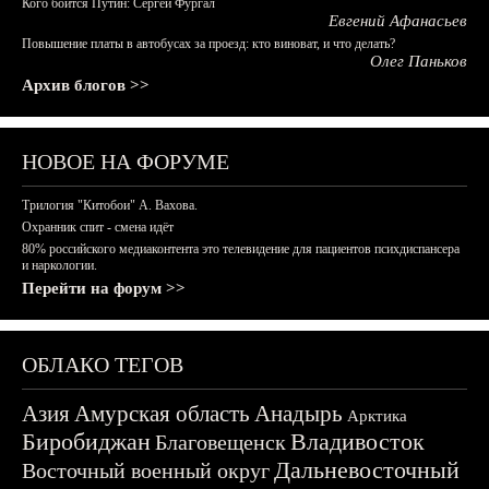
Кого боится Путин: Сергей Фургал
Евгений Афанасьев
Повышение платы в автобусах за проезд: кто виноват, и что делать?
Олег Паньков
Архив блогов >>
НОВОЕ НА ФОРУМЕ
Трилогия "Китобои" А. Вахова.
Охранник спит - смена идёт
80% российского медиаконтента это телевидение для пациентов психдиспансера
и наркологии.
Перейти на форум >>
ОБЛАКО ТЕГОВ
Азия
Амурская область
Анадырь
Арктика
Биробиджан
Владивосток
Благовещенск
Дальневосточный
Восточный военный округ