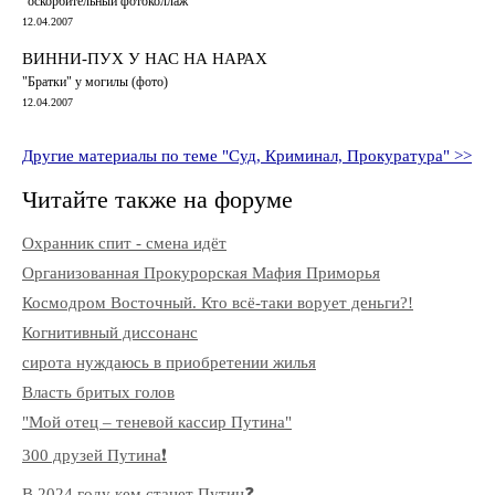
"оскорбительный фотоколлаж"
12.04.2007
ВИННИ-ПУХ У НАС НА НАРАХ
"Братки" у могилы (фото)
12.04.2007
Другие материалы по теме "Суд, Криминал, Прокуратура" >>
Читайте также на форуме
Охранник спит - смена идёт
Организованная Прокурорская Мафия Приморья
Космодром Восточный. Кто всё-таки ворует деньги?!
Когнитивный диссонанс
сирота нуждаюсь в приобретении жилья
Власть бритых голов
"Мой отец – теневой кассир Путина"
300 друзей Путина❗️
В 2024 году кем станет Путин❓