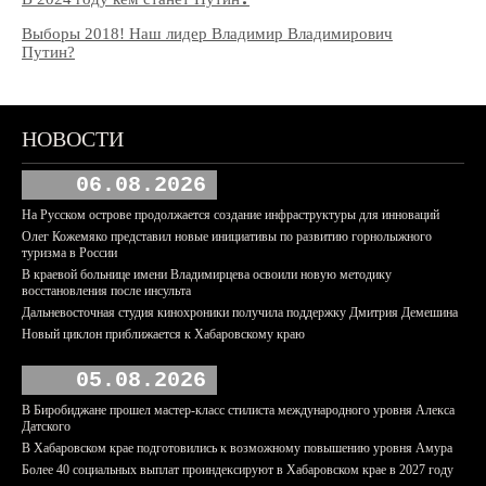
Выборы 2018! Наш лидер Владимир Владимирович
Путин?
НОВОСТИ
06.08.2026
На Русском острове продолжается создание инфраструктуры для инноваций
Олег Кожемяко представил новые инициативы по развитию горнолыжного
туризма в России
В краевой больнице имени Владимирцева освоили новую методику
восстановления после инсульта
Дальневосточная студия кинохроники получила поддержку Дмитрия Демешина
Новый циклон приближается к Хабаровскому краю
05.08.2026
В Биробиджане прошел мастер-класс стилиста международного уровня Алекса
Датского
В Хабаровском крае подготовились к возможному повышению уровня Амура
Более 40 социальных выплат проиндексируют в Хабаровском крае в 2027 году