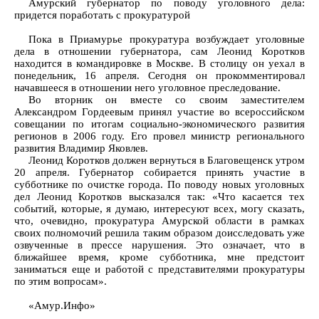
Амурский губернатор по поводу уголовного дела:
придется поработать с прокуратурой
Пока в Приамурье прокуратура возбуждает уголовные
дела в отношении губернатора, сам Леонид Коротков
находится в командировке в Москве. В столицу он уехал в
понедельник, 16 апреля. Сегодня он прокомментировал
начавшееся в отношении него уголовное преследование.
Во вторник он вместе со своим заместителем
Александром Гордеевым принял участие во всероссийском
совещании по итогам социально-экономического развития
регионов в 2006 году. Его провел министр регионального
развития Владимир Яковлев.
Леонид Коротков должен вернуться в Благовещенск утром
20 апреля. Губернатор собирается принять участие в
субботнике по очистке города. По поводу новых уголовных
дел Леонид Коротков высказался так: «Что касается тех
событий, которые, я думаю, интересуют всех, могу сказать,
что, очевидно, прокуратура Амурской области в рамках
своих полномочий решила таким образом доисследовать уже
озвученные в прессе нарушения. Это означает, что в
ближайшее время, кроме субботника, мне предстоит
заниматься еще и работой с представителями прокуратуры
по этим вопросам».
«Амур.Инфо»