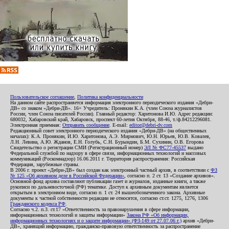
Пользовательское соглашение
,
Политика конфиденциальности
На данном сайте распространяется информация электронного периодического издания «Дебри-
ДВ» со знаком «Дебри-ДВ». 16+ Учредитель: Пронякин К.А. (член Союза журналистов
России, член Союза писателей России). Главный редактор: Харитонова И.Ю. Адрес редакции:
680032, Хабаровский край, Хабаровск, проспект 60-летия Октября, 88-46, т./ф.84212296081.
Электронная приемная:
Отправить сообщение
. E-mail:
editor@debri-dv.com
Редакционный совет электронного периодического издания «Дебри-ДВ» (на общественных
началах): К.А. Пронякин, И.Ю. Харитонова, А.Э. Мирмович, Ю.Н. Юрьев, Ю.В. Ковалев,
Л.Н. Левина, А.Ю. Жданов, Е.Н. Голубь, С.Н. Бурындин, Б.М. Сухинин, О.В. Егорова
Свидетельство о регистрации СМИ (Регистрационный номер)
ЭЛ № ФС77-45537
выдано
Федеральной службой по надзору в сфере связи, информационных технологий и массовых
коммуникаций (Роскомнадзор) 16.06.2011 г. Территория распространения: Российская
Федерация, зарубежные страны.
В 2006 г. проект «Дебри-ДВ» был создан как электронный частный архив, в соответствии с
ФЗ
№ 125 «Об архивном деле в Российской Федерации»
, согласно п. 2 ст. 13 «Создание архивов».
Основной фонд архива составляют публикации газет и журналов, изданные книги, а также
рукописи по дальневосточной (РФ) тематике. Доступ к архивным документам является
открытым в электронном виде, согласно п. 1 ст. 24 вышеобозначенного закона. Архивные
документы к частной собственности редакции не относятся, согласно ст.ст. 1275, 1276, 1306
Гражданского кодекса РФ
.
Согласно ч.2. п.3. ст.17 «Ответственность за правонарушения в сфере информации,
информационных технологий и защиты информации»
Закона РФ «Об информации,
информационных технологиях и о защите информации» (ФЗ-149 от 27.07.06 г.)
архив «Дебри-
ДВ», хранящий информацию, гражданско-правовую ответственность за распространение