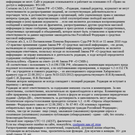
информации не несет. Сайт и редакция основываются и работают на основании ст.8 «Право на
доступ к информации» ФЗ-149.
Согласно пп.3,4,6 ст.57 Закона РФ «О СМИ», «Редакция, главный редактор, журналист не несут
ответственности за распространение сведений, не соответствующих действительности и
порочащих честь и достоинство граждан и организаций, либо ущемляющих права и законные
интересы граждан, либо представляющих собой злоупотребление свободой массовой
информации и (или) правами журналиста: ...если они являются дословным воспроизведением
сообщений и материалов или их фрагментов, распространенных другим средством массовой
информации (а также сообщения, переданные в пресс-релизах и информация государственных,
общественных организаций и объединений), которое может быть установлено и привлечено к
ответственности за данное нарушение законодательства Российской Федерации о средствах
массовой информации».
Согласно абз.3, п.13 Постановления Пленума Верховного Суда РФ №16 от 15 июня 2010 года
«О практике применения судами Закона РФ «О средствах массовой информации», «по делам,
вытекающим из содержания распространенной информации, распространитель не является
надлежащим ответчиком, поскольку исходя из положений Закона РФ «О средствах массовой
информации» не вправе вмешиваться в деятельность редакции, в ходе которой определяется
содержание сообщений и материалов».
Воспользуйтесь «Правом на ответ» (ст.46 Закона РФ «О СМИ»).
«В соответствии с положением ч.3 ст.196 ГПК РФ, обязанность компенсации морального вреда
подлежит возложению на авторов, а по опубликованию опровержения, в порядке ч.2 ст.152 ГК
РФ - на учредителя и главного редактор», - из апелляционного определения Хабаровского
краевого суда от 22.08.2012 г. (дело №33-5325/2012) председательствующего И.И.Куликовой,
судей С.И.Дорожко, Н.В.Пестовой.
Мнения авторов материалов не всегда совпадают с позицией редакции. Редакция не вступает в
переписку с авторами.
Редакция не несет ответственность за содержание внешних ссылок и комментариев. За них
ответственны, соответственно, исключительно их правообладатели и авторы. Комментарии на
сайте приравнены к выражению мнения. Блоги и форум не входят в электронное периодическое
издание «Дебри-ДВ», ответственность за достоверность и наполняемость несут авторы.
Политические опросы/голосования проводятся согласно ч.2. ст.46 «Опросы общественного
мнения» Федерального закона от 12.06.2002 г. № 67-ФЗ «Об основных гарантиях
избирательных прав и права на участие в референдуме граждан Российской Федерации»;
считать, там где не указано: лицо (лица), заказавшее (заказавших) проведение опроса и
оплатившее (оплативших) указанную публикацию (обнародование) - едино - сайт, без оплаты -
безвозмездно/бесплатно.
Часовой пояс сервера UTC+11 (AEST), фактически +8 мск.
Если вы обнаружили ошибки на сайте, пожалуйста,
сообщите нам об этом
.
Распространение информации о политической, социальной, духовной жизни общества,
публикации на актуальные темы, просветительские функции. Для мужчин и женщин. 16+ для
детей старше 16 лет.