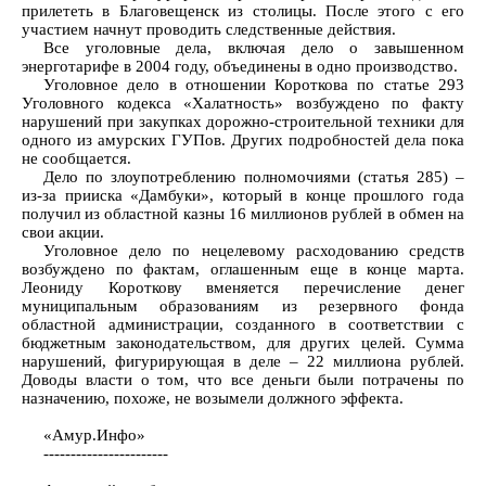
прилететь в Благовещенск из столицы. После этого с его
участием начнут проводить следственные действия.
Все уголовные дела, включая дело о завышенном
энерготарифе в 2004 году, объединены в одно производство.
Уголовное дело в отношении Короткова по статье 293
Уголовного кодекса «Халатность» возбуждено по факту
нарушений при закупках дорожно-строительной техники для
одного из амурских ГУПов. Других подробностей дела пока
не сообщается.
Дело по злоупотреблению полномочиями (статья 285) –
из-за прииска «Дамбуки», который в конце прошлого года
получил из областной казны 16 миллионов рублей в обмен на
свои акции.
Уголовное дело по нецелевому расходованию средств
возбуждено по фактам, оглашенным еще в конце марта.
Леониду Короткову вменяется перечисление денег
муниципальным образованиям из резервного фонда
областной администрации, созданного в соответствии с
бюджетным законодательством, для других целей. Сумма
нарушений, фигурирующая в деле – 22 миллиона рублей.
Доводы власти о том, что все деньги были потрачены по
назначению, похоже, не возымели должного эффекта.
«Амур.Инфо»
-----------------------