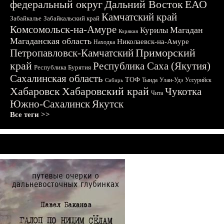
федеральный округ
Дальний Восток
ЕАО
Камчатский край
Забайкалье
Забайкальский край
Комсомольск-на-Амуре
Магадан
Курилы
Корякия
Магаданская область
Николаевск-на-Амуре
Находка
Приморский
Петропавловск-Камчатский
край
Республика Саха (Якутия)
Республика Бурятия
Сахалинская область
ТОФ
Тында
Улан-Удэ
Уссурийск
Сибирь
Хабаровск
Хабаровский край
Чукотка
Чита
Южно-Сахалинск
Якутск
Все теги >>