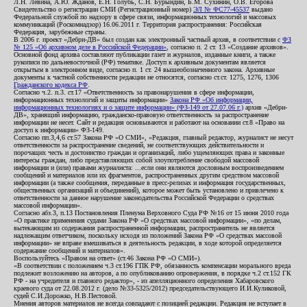
Л.Н. Левина, А.Ю. Жданов, Е.Н. Голубь, С.Н. Бурындин, Б.М. Сухинин, О.В. Егорова
Свидетельство о регистрации СМИ (Регистрационный номер)
ЭЛ № ФС77-45537
выдано
Федеральной службой по надзору в сфере связи, информационных технологий и массовых
коммуникаций (Роскомнадзор) 16.06.2011 г. Территория распространения: Российская
Федерация, зарубежные страны.
В 2006 г. проект «Дебри-ДВ» был создан как электронный частный архив, в соответствии с
ФЗ
№ 125 «Об архивном деле в Российской Федерации»
, согласно п. 2 ст. 13 «Создание архивов».
Основной фонд архива составляют публикации газет и журналов, изданные книги, а также
рукописи по дальневосточной (РФ) тематике. Доступ к архивным документам является
открытым в электронном виде, согласно п. 1 ст. 24 вышеобозначенного закона. Архивные
документы к частной собственности редакции не относятся, согласно ст.ст. 1275, 1276, 1306
Гражданского кодекса РФ
.
Согласно ч.2. п.3. ст.17 «Ответственность за правонарушения в сфере информации,
информационных технологий и защиты информации»
Закона РФ «Об информации,
информационных технологиях и о защите информации» (ФЗ-149 от 27.07.06 г.)
архив «Дебри-
ДВ», хранящий информацию, гражданско-правовую ответственность за распространение
информации не несет. Сайт и редакция основываются и работают на основании ст.8 «Право на
доступ к информации» ФЗ-149.
Согласно пп.3,4,6 ст.57 Закона РФ «О СМИ», «Редакция, главный редактор, журналист не несут
ответственности за распространение сведений, не соответствующих действительности и
порочащих честь и достоинство граждан и организаций, либо ущемляющих права и законные
интересы граждан, либо представляющих собой злоупотребление свободой массовой
информации и (или) правами журналиста: ...если они являются дословным воспроизведением
сообщений и материалов или их фрагментов, распространенных другим средством массовой
информации (а также сообщения, переданные в пресс-релизах и информация государственных,
общественных организаций и объединений), которое может быть установлено и привлечено к
ответственности за данное нарушение законодательства Российской Федерации о средствах
массовой информации».
Согласно абз.3, п.13 Постановления Пленума Верховного Суда РФ №16 от 15 июня 2010 года
«О практике применения судами Закона РФ «О средствах массовой информации», «по делам,
вытекающим из содержания распространенной информации, распространитель не является
надлежащим ответчиком, поскольку исходя из положений Закона РФ «О средствах массовой
информации» не вправе вмешиваться в деятельность редакции, в ходе которой определяется
содержание сообщений и материалов».
Воспользуйтесь «Правом на ответ» (ст.46 Закона РФ «О СМИ»).
«В соответствии с положением ч.3 ст.196 ГПК РФ, обязанность компенсации морального вреда
подлежит возложению на авторов, а по опубликованию опровержения, в порядке ч.2 ст.152 ГК
РФ - на учредителя и главного редактор», - из апелляционного определения Хабаровского
краевого суда от 22.08.2012 г. (дело №33-5325/2012) председательствующего И.И.Куликовой,
судей С.И.Дорожко, Н.В.Пестовой.
Мнения авторов материалов не всегда совпадают с позицией редакции. Редакция не вступает в