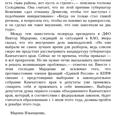
есть глава района, вот пусть и строит»,— пояснила госпожа
Солодякова. Она считает, что по этой причине губернатор
Кожемяко «дал отмашку Денисову, чтобы тот выступал с
подобными инициативами»: «Когда он только стал главой
региона, я попросила его, чтобы он повлиял на единороссов,
и он сделал им такое внушение, что они замолчали на два
года».
Между тем заместитель полпреда президента в ДФО
Виктор Марценко, следящий за ситуацией в КАО, вчера
сказал, что это внутреннее дело законодателей. «Но они
выбрали не самое лучшее время для разборок, ведь совсем
скоро им предстоит рассматривать кандидатуру губернатора
Камчатского края. Сейчас не те времена, чтобы приказал —
и всё прекратили. Но им нужно четко высказывать претензии
и решать возникающие проблемы»,— отметил он. Вместе с
этим господин Марценко не исключил того, что
противостояние членов фракций «Единой России» и КПРФ
связано с предстоящими выборами в законодательное
собрание Камчатского края и депутаты уже принялись
«пиарить себя и привлекать к себе внимание». Выборы
депутатов думы первого созыва объединенного Камчатского
края, который, в соответствии с федеральным законом, будет
считаться образованным с 1 июля этого года, должны пройти
в декабре этого года.
Марина Ильющенко,