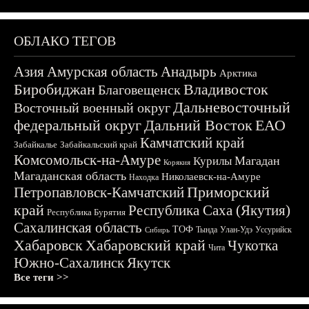
ОБЛАКО ТЕГОВ
Азия
Амурская область
Анадырь
Арктика
Биробиджан
Владивосток
Благовещенск
Дальневосточный
Восточный военный округ
федеральный округ
Дальний Восток
ЕАО
Камчатский край
Забайкалье
Забайкальский край
Комсомольск-на-Амуре
Магадан
Курилы
Корякия
Магаданская область
Николаевск-на-Амуре
Находка
Приморский
Петропавловск-Камчатский
край
Республика Саха (Якутия)
Республика Бурятия
Сахалинская область
ТОФ
Тында
Улан-Удэ
Уссурийск
Сибирь
Хабаровск
Хабаровский край
Чукотка
Чита
Южно-Сахалинск
Якутск
Все теги >>