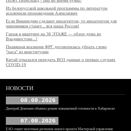
Полёт Пересильд - пир во время чумы?
Из белорусской школьной программы по литературе
исключили произведения Алексиевич
Если Википедию сделают иноагентом, то иноагентом для
чиновников станет... вся наша Россия!
Гараж в квартире на 38 ЭТАЖЕ — обзор дома во
Владивостоке...!
Правящая коалиция ФРГ договорилась убрать слово
"раса" из конституции
Китай отказался передать ВОЗ данные о первых случаях
COVID-19
НОВОСТИ
08.08.2026
Дмитрий Демешин объявил режим повышенной готовности в Хабаровске
07.08.2026
ЕАО станет пилотным регионом нового проекта Мастерской управления