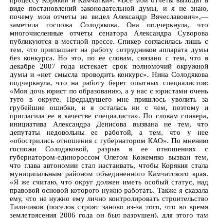
процессу Корякии и Камчатки». «Все мои отчеты выходят в
виде постановлений законодательной думы, и я не знаю,
почему мои отчеты не видел Александр Вячеславович»,—
заметила госпожа Солодякова. Она подчеркнула, что
многочисленные отчеты сенатора Александра Суворова
публикуются в местной прессе. Спикер согласилась лишь с
тем, что приглашает на работу сотрудников аппарата думы
без конкурса. Но это, по ее словам, связано с тем, что в
декабре 2007 года истекает срок полномочий окружной
думы и «нет смысла проводить конкурс». Нина Солодякова
подчеркнула, что на работу берет опытных специалистов:
«Моя дочь юрист по образованию, а у нас с юристами очень
туго в округе. Предыдущего мне пришлось уволить за
грубейшие ошибки, и я осталась ни с чем, поэтому и
пригласила ее в качестве специалиста». По словам спикера,
инициатива Александра Денисова вызвана не тем, что
депутаты недовольны ее работой, а тем, что у нее
«обострились отношения с губернатором КАО». По мнению
госпожи Солодяковой, разрыв в ее отношениях с
губернатором-единороссом Олегом Кожемяко вызван тем,
что глава автономии стал настаивать, чтобы Корякия стала
муниципальным районом объединенного Камчатского края.
«Я же считаю, что округ должен иметь особый статус, над
правовой основой которого нужно работать. Также я сказала
ему, что не нужно ему лично контролировать строительство
Тиличиков (поселок строят заново из-за того, что во время
землетрясения 2006 года он был разрушен), для этого там