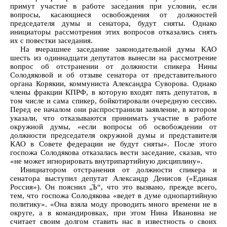
примут участие в работе заседания при условии, если
вопросы, касающиеся освобождения от должностей
председателя думы и сенатора, будут сняты. Однако
инициаторы рассмотрения этих вопросов отказались снять
их с повестки заседания.
На вчерашнее заседание законодательной думы КАО
шесть из одиннадцати депутатов вынесли на рассмотрение
вопрос об отстранении от должности спикера Нины
Солодяковой и об отзыве сенатора от представительного
органа Корякии, коммуниста Александра Суворова. Однако
члены фракции КПРФ, в которую входят пять депутатов, в
том числе и сама спикер, бойкотировали очередную сессию.
Перед ее началом они распространили заявление, в котором
указали, что отказываются принимать участие в работе
окружной думы, «если вопросы об освобождении от
должности председателя окружной думы и представителя
КАО в Совете федерации не будут сняты». После этого
госпожа Солодякова отказалась вести заседание, сказав, что
«не может игнорировать внутрипартийную дисциплину».
Инициатором отстранения от должности спикера и
сенатора выступил депутат Александр Денисов («Единая
Россия»). Он пояснил „Ъ“, что это вызвано, прежде всего,
тем, что госпожа Солодякова «ведет в думе однопартийную
политику». «Она взяла моду проводить много времени не в
округе, а в командировках, при этом Нина Ивановна не
считает своим долгом ставить нас в известность о своих