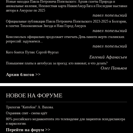
Новые находки Павла Петровича Попельского: Архив газеты Природа и
аномальные явления, Неизвестная карта НижнеАмурЛага и Последние выставки
автора в Амурске по 2025
павел попельский
Официальные публикации Павла Петровича Попельского 2023-2025 в Болгарии,
в газетах Тихоокеанская Звезда и Наш Город Амурск
павел попельский
Комсомольск официально продолжает отмечать День памяти жертв сталинских
репрессий: задумаемся...
павел попельский
Кого боится Путин: Сергей Фургал
Евгений Афанасьев
Повышение платы в автобусах за проезд: кто виноват, и что делать?
Олег Паньков
Архив блогов >>
НОВОЕ НА ФОРУМЕ
Трилогия "Китобои" А. Вахова.
Охранник спит - смена идёт
80% российского медиаконтента это телевидение для пациентов психдиспансера
и наркологии.
Перейти на форум >>