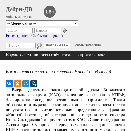
Дебри-ДВ
мобильная версия
Логин
Пароль
Регистрация
/
Забыли пароль?
расширенный
Корякские единороссы взбунтовались против спикера
Коммунисты отложили отставку Нины Солодяковой
Вчера депутаты законодательной думы Корякского
автономного округа (КАО), входящие во фракцию КПРФ,
блокировали заседание регионального парламента. Таким
образом они выразили свое несогласие с заявлением шести
депутататов, в числе которых представители фракции
«Единой России», об отстранении от должности спикера
Нины Солодяковой и представителя КАО в Совете федерации
Александра Суворова. Перед началом заседания члены
КПРФ распространили заявление, в котором указали, что