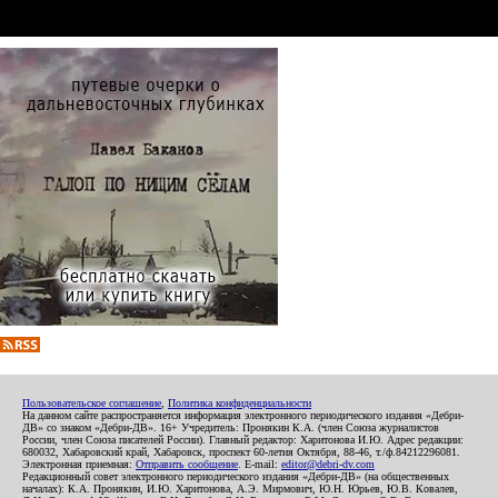
Пользовательское соглашение
,
Политика конфиденциальности
На данном сайте распространяется информация электронного периодического издания «Дебри-
ДВ» со знаком «Дебри-ДВ». 16+ Учредитель: Пронякин К.А. (член Союза журналистов
России, член Союза писателей России). Главный редактор: Харитонова И.Ю. Адрес редакции:
680032, Хабаровский край, Хабаровск, проспект 60-летия Октября, 88-46, т./ф.84212296081.
Электронная приемная:
Отправить сообщение
. E-mail:
editor@debri-dv.com
Редакционный совет электронного периодического издания «Дебри-ДВ» (на общественных
началах): К.А. Пронякин, И.Ю. Харитонова, А.Э. Мирмович, Ю.Н. Юрьев, Ю.В. Ковалев,