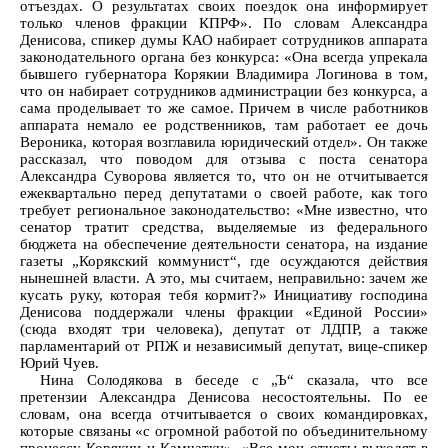
отъездах. О результатах своих поездок она информирует
только членов фракции КПРФ». По словам Александра
Денисова, спикер думы КАО набирает сотрудников аппарата
законодательного органа без конкурса: «Она всегда упрекала
бывшего губернатора Корякии Владимира Логинова в том,
что он набирает сотрудников администрации без конкурса, а
сама проделывает то же самое. Причем в числе работников
аппарата немало ее родственников, там работает ее дочь
Вероника, которая возглавила юридический отдел». Он также
рассказал, что поводом для отзыва с поста сенатора
Александра Суворова является то, что он не отчитывается
ежеквартально перед депутатами о своей работе, как того
требует региональное законодательство: «Мне известно, что
сенатор тратит средства, выделяемые из федерального
бюджета на обеспечение деятельности сенатора, на издание
газеты „Корякский коммунист“, где осуждаются действия
нынешней власти. А это, мы считаем, неправильно: зачем же
кусать руку, которая тебя кормит?» Инициативу господина
Денисова поддержали члены фракции «Единой России»
(сюда входят три человека), депутат от ЛДПР, а также
парламентарий от РПЖ и независимый депутат, вице-спикер
Юрий Чуев.
Нина Солодякова в беседе с „Ъ“ сказала, что все
претензии Александра Денисова несостоятельны. По ее
словам, она всегда отчитывается о своих командировках,
которые связаны «с огромной работой по объединительному