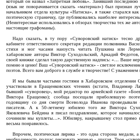
который он назвал «Запретная любовь». Занявший последнюю 
(язык не поворачивается сказать «материал») был признан л
начальником отдела культуры «Натиска», я также старался ка
поэтическую страничку, где публиковались наиболее интересн
(Неинтересные использовались в обзорах творчества тех же авт
настоящие графоманы).
Надо сказать, в ту пору «Суворовский натиск» тесно д
кабинете ответственного секретаря редакции полковника Вас
стихи и мог часами наизусть читать Пушкина или Лермо
хабаровские авторы Виктор Суходольский, Аркадий Федотов,
своей книжке сделал такую дарственную надпись: «… Ваше не
помню и ценю! Ваш «Суворовский натиск» - светлое исключение
поэтов. Всего вам доброго в службе и творчестве! С уважением 
И мы бывали частыми гостями в Хабаровском отделении С
участвовали в Еращенковских чтениях (кстати, Владимир 
бывший «суворовец», мой редактор по армейской газете «Бое
Виктора Еращенко); сообща посещали приболевшую поэте
годовщину со дня смерти Всеволода Иванова проведывали
писателя. А к 50-летнему юбилею того же Виктора Сухо
Яковлевича Бейдина я писал поздравление, которое начинало
сочинили мы куплеты…». Юбиляру, накрывшему стол прямо в
весьма понравилось.
Впрочем, поэтическая лирика - это одна сторона медали, а
необходимость подчас рисковать жизнью - другая. Трое «суво