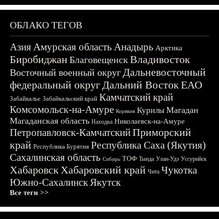
ОБЛАКО ТЕГОВ
Азия
Амурская область
Анадырь
Арктика
Биробиджан
Владивосток
Благовещенск
Дальневосточный
Восточный военный округ
федеральный округ
Дальний Восток
ЕАО
Камчатский край
Забайкалье
Забайкальский край
Комсомольск-на-Амуре
Магадан
Курилы
Корякия
Магаданская область
Николаевск-на-Амуре
Находка
Приморский
Петропавловск-Камчатский
край
Республика Саха (Якутия)
Республика Бурятия
Сахалинская область
ТОФ
Тында
Улан-Удэ
Уссурийск
Сибирь
Хабаровск
Хабаровский край
Чукотка
Чита
Южно-Сахалинск
Якутск
Все теги >>