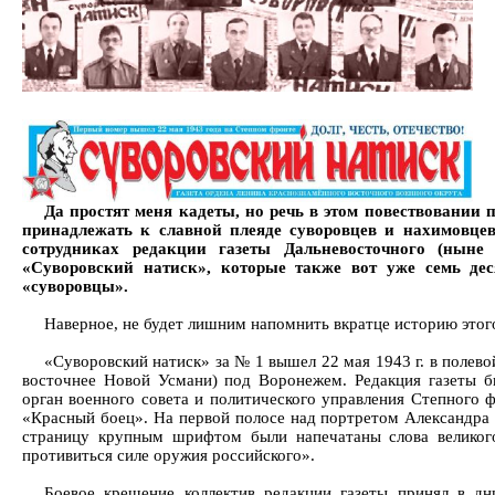
Да простят меня кадеты, но речь в этом повествовании по
принадлежать к славной плеяде суворовцев и нахимовцев
сотрудниках редакции газеты Дальневосточного (ныне 
«Суворовский натиск», которые также вот уже семь дес
«суворовцы».
Наверное, не будет лишним напомнить вкратце историю этог
«Суворовский натиск» за № 1 вышел 22 мая 1943 г. в полево
восточнее Новой Усмани) под Воронежем. Редакция газеты 
орган военного совета и политического управления Степного ф
«Красный боец». На первой полосе над портретом Александра
страницу крупным шрифтом были напечатаны слова великог
противиться силе оружия российского».
Боевое крещение коллектив редакции газеты принял в дн