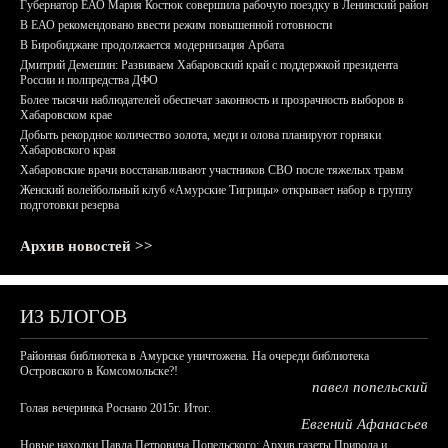
Губернатор ЕАО Мария Костюк совершила рабочую поездку в Ленинский район
В ЕАО рекомендовано ввести режим повышенной готовности
В Биробиджане продолжается модернизация Арбата
Дмитрий Демешин: Развиваем Хабаровский край с поддержкой президента
России и полпредства ДФО
Более тысячи наблюдателей обеспечат законность и прозрачность выборов в
Хабаровском крае
Добыть рекордное количество золота, меди и олова планируют горняки
Хабаровского края
Хабаровские врачи восстанавливают участников СВО после тяжелых травм
Женский волейбольный клуб «Амурские Тигрицы» открывает набор в группу
подготовки резерва
Архив новостей >>
ИЗ БЛОГОВ
Районная библиотека в Амурске уничтожена. На очереди библиотека
Островского в Комсомольске?!
павел попельский
Голая вечеринка Роснано 2015г. Итог.
Евгений Афанасьев
Новые находки Павла Петровича Попельского: Архив газеты Природа и