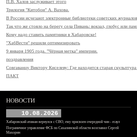
П.В. Халов заслуживает этого
Трилогия "Китобои" А. Вахова.
В России исчезают электронные библиотеки советских журнало
Так что же стояло на берегу села Пивань: вокзал, глобус или па
Кому надо ставить памятники в Хабаровске!
"ХабВести" решили оптимизировать
9 января 1905 года. "Чёрная метка" империи.
поздравления
Совгаванцу Виктору Киселеву: Где находится старая скульптура
ПАКТ
НОВОСТИ
10.08.2026
Хабаровский атаман вернулся с СВО, ему присвоен очередной чин - есаул
Пограничное управление ФСБ по Сахалинской области возглавил Сергей
Махорин