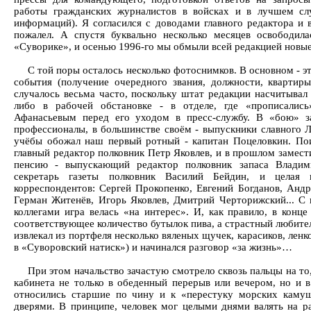
работы гражданских журналистов в войсках и в лучшем слу
информаций). Я согласился с доводами главного редактора и 
пожалел. А спустя буквально несколько месяцев освободил
«Суворике», и осенью 1996-го мы обмыли всей редакцией новы
С той поры осталось несколько фотоснимков. В основном - эт
события (получение очередного звания, должности, квартиры
случалось весьма часто, поскольку штат редакции насчитывал
либо в рабочей обстановке - в отделе, где «прописалис
Афанасьевым перед его уходом в пресс-службу. В «бою» з
профессионалы, в большинстве своём - выпускники славного 
учёбы обожал наш первый ротный - капитан Поцеловкин. Пои
главный редактор полковник Петр Яковлев, и в прошлом замести
пенсию - выпускающий редактор полковник запаса Владим
секретарь газеты полковник Василий Бейдин, и целая в
корреспондентов: Сергей Прокопенко, Евгений Богданов, Андр
Герман Житенёв, Игорь Яковлев, Дмитрий Черторижский... С
коллегами игра велась «на интерес». И, как правило, в конц
соответствующее количество бутылок пива, а страстный любите
извлекал из портфеля несколько вяленых щучек, карасиков, ленко
в «Суворовский натиск») и начинался разговор «за жизнь»…
При этом начальство зачастую смотрело сквозь пальцы на то,
кабинета не только в обеденный перерыв или вечером, но и 
относились старшие по чину и к «перестуку морских каму
дверями. В принципе, человек мог целыми днями валять на р