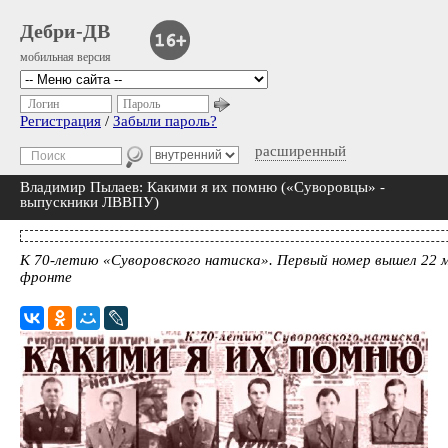
Дебри-ДВ
мобильная версия
Логин
Пароль
Регистрация
/
Забыли пароль?
расширенный
Владимир Пылаев: Какими я их помню («Суворовцы» -
выпускники ЛВВПУ)
К 70-летию «Суворовского натиска». Первый номер вышел 22 
фронте