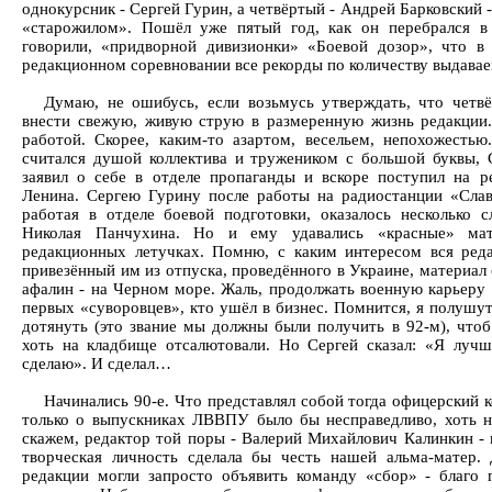
однокурсник - Сергей Гурин, а четвёртый - Андрей Барковский -
«старожилом». Пошёл уже пятый год, как он перебрался в 
говорили, «придворной дивизионки» «Боевой дозор», что в
редакционном соревновании все рекорды по количеству выдавае
Думаю, не ошибусь, если возьмусь утверждать, что четв
внести свежую, живую струю в размеренную жизнь редакции.
работой. Скорее, каким-то азартом, весельем, непохожесть
считался душой коллектива и тружеником с большой буквы,
заявил о себе в отделе пропаганды и вскоре поступил на 
Ленина. Сергею Гурину после работы на радиостанции «Славя
работая в отделе боевой подготовки, оказалось несколько 
Николая Панчухина. Но и ему удавались «красные» мат
редакционных летучках. Помню, с каким интересом вся ред
привезённый им из отпуска, проведённого в Украине, материал
афалин - на Черном море. Жаль, продолжать военную карьеру 
первых «суворовцев», кто ушёл в бизнес. Помнится, я полушу
дотянуть (это звание мы должны были получить в 92-м), что
хоть на кладбище отсалютовали. Но Сергей сказал: «Я луч
сделаю». И сделал…
Начинались 90-е. Что представлял собой тогда офицерский 
только о выпускниках ЛВВПУ было бы несправедливо, хоть н
скажем, редактор той поры - Валерий Михайлович Калинкин -
творческая личность сделала бы честь нашей альма-матер.
редакции могли запросто объявить команду «сбор» - благо г