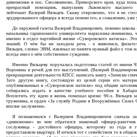
дивизионки в пос. Смоляниново, Приморского края, куда поп
прекрасный помощник, выпускник Львовского высшего в
лейтенант Валерий Вяльцев. Скажу откровенно, что я не стесн
эрудированного офицера и всегда помню его, к сожалению, уже
До окружной газеты Валерий Владимирович, помимо школы 
начальника гарнизонного университета марксизма-ленинизма, 
именно в отдел партийной жизни «Суворовского натиска». Эт
знаний. О чём бы ни заходила речь - о живописи, филател
Вяльцев, словно ЭВМ, извлекал из памяти нужный файл о том и
всегда имел о нём собственное суждение.
Именно Вяльцеву поручалась подготовка статей от имени Ч
Воронина и речей для его выступлений. (Валерий Владимиров
прекращения деятельности КПСС написать книгу «Записки спичр
Зато другую книгу, состоящую из целой серии его матери
опубликованных в «Суворовском натиске» под общим заголовк
собирались издать в качестве учебного пособия в Хабар
Воплотить эту идею в жизнь помешал кризис 90-х. Вяльцев 
труженика, и орден «За службу Родине в Вооружённых Силах 
вполне заслуженно.
Я познакомился с Валерием Владимировичем сначала за
«дивизионке» ко мне обратился знакомый офицер-ракетчик
сослуживца - достойного офицера, которому из года в 
предоставляли квартиру. И ютился тот с семейством то в общеж