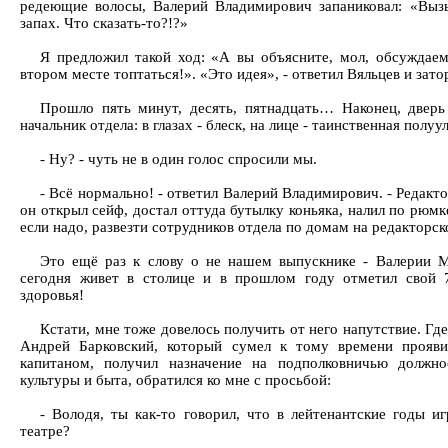
редеющие волосы, Валерий Владимирович запаниковал: «Выз
запах. Что сказать-то?!?»
Я предложил такой ход: «А вы объясните, мол, обсуждаем
втором месте топтаться!». «Это идея», - ответил Вяльцев и зато
Прошло пять минут, десять, пятнадцать… Наконец, дверь
начальник отдела: в глазах - блеск, на лице - таинственная полуу
- Ну? - чуть не в один голос спросили мы.
- Всё нормально! - ответил Валерий Владимирович. - Редакто
он открыл сейф, достал оттуда бутылку коньяка, налил по рюм
если надо, развезти сотрудников отдела по домам на редакторс
Это ещё раз к слову о не нашем выпускнике - Валерии М
сегодня живет в столице и в прошлом году отметил свой 
здоровья!
Кстати, мне тоже довелось получить от него напутствие. Гд
Андрей Барковский, который сумел к тому времени проявит
капитаном, получил назначение на подполковничью должно
культуры и быта, обратился ко мне с просьбой:
- Володя, ты как-то говорил, что в лейтенантские годы и
театре?