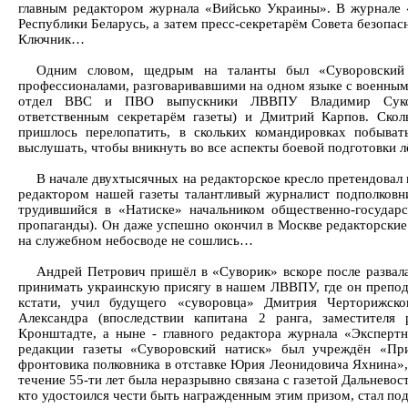
главным редактором журнала «Вийсько Украины». В журнале
Республики Беларусь, а затем пресс-секретарём Совета безопа
Ключник…
Одним словом, щедрым на таланты был «Суворовский 
профессионалами, разговаривавшими на одном языке с военным
отдел ВВС и ПВО выпускники ЛВВПУ Владимир Сукова
ответственным секретарём газеты) и Дмитрий Карпов. Скол
пришлось перелопатить, в скольких командировках побыват
выслушать, чтобы вникнуть во все аспекты боевой подготовки 
В начале двухтысячных на редакторское кресло претендовал 
редактором нашей газеты талантливый журналист подполковн
трудившийся в «Натиске» начальником общественно-государ
пропаганды). Он даже успешно окончил в Москве редакторские 
на служебном небосводе не сошлись…
Андрей Петрович пришёл в «Суворик» вскоре после развала
принимать украинскую присягу в нашем ЛВВПУ, где он препод
кстати, учил будущего «суворовца» Дмитрия Черторижск
Александра (впоследствии капитана 2 ранга, заместителя
Кронштадте, а ныне - главного редактора журнала «Экспертн
редакции газеты «Суворовский натиск» был учреждён «Пр
фронтовика полковника в отставке Юрия Леонидовича Яхнина», 
течение 55-ти лет была неразрывно связана с газетой Дальневос
кто удостоился чести быть награжденным этим призом, стал по