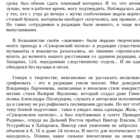
сроку был обязан сдать плановый материал. И то, что ночн
лучше, чем в рабочее время, могу подтвердить. Наблюдалась да
у тех, кто с утра до вечера с жутко озабоченным видом корпе
стопкой бумаги, материалы наоборот получались, как правило,
Но таких сотрудников в редакции было немного, и чаще вс
выпускниками.
В большинстве своём «львовяне» были людьми творческим
моего прихода в «Суворовский натиск» в редакции существов
музыканты и вокалисты разъехались, но пианино «прописалос
вплоть до момента нашего расставания со зданием редакции, и
Запарина, 124, переданным следственному отделу... И ни од
обходился без музыки и песен.
Говоря о творчестве, невозможно не рассказать нескольк
срифмовать - это в редакции умели многие. Мне доводил
Владимира Ларченкова, написанные в японском стиле юморист
меткие стихи Валерия Якушенко, который создал даже Гимн
поэмы Александра Пасмурцева, слушать в авторском исполнен
да и самому не раз рифмовать посвящения друзьям. Но вот что
тему боевой подготовки - такое я увидел лишь однажды. Жаль, 
«Суворовском натиске», а был опубликован в газете Прикарп
Родины», откуда на Дальний Восток прибыл Виктор Власюк. П
Уссурийска в Хабаровск, Виктор своё увлечение не забросил.
объемом в 8, 16 и даже 24 полосы. И место для поэтического 
находилось. Помню, какое сильное впечатление на меня пр