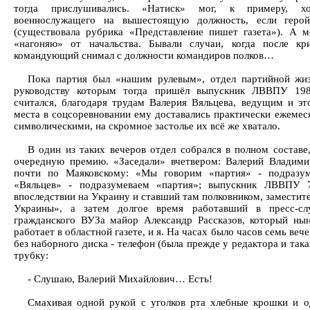
тогда прислушивались. «Натиск» мог, к примеру, хо
военнослужащего на вышестоящую должность, если герой
(существовала рубрика «Представление пишет газета»). А 
«нагоняю» от начальства. Бывали случаи, когда после кр
командующий снимал с должности командиров полков…
Пока партия был «нашим рулевым», отдел партийной жизн
руководству которым тогда пришёл выпускник ЛВВПУ 198
считался, благодаря трудам Валерия Вяльцева, ведущим и эт
места в соцсоревновании ему доставались практически ежемес
символическими, на скромное застолье их всё же хватало.
В один из таких вечеров отдел собрался в полном составе
очередную премию. «Заседали» вчетвером: Валерий Владими
почти по Маяковскому: «Мы говорим «партия» - подразу
«Вяльцев» - подразумеваем «партия»; выпускник ЛВВПУ 
впоследствии на Украину и ставший там полковником, заместит
Украины», а затем долгое время работавший в пресс-с
гражданского ВУЗа майор Александр Рассказов, который нын
работает в областной газете, и я. На часах было часов семь вече
без наборного диска - телефон (была прежде у редактора и така
трубку:
- Слушаю, Валерий Михайлович… Есть!
Смахивая одной рукой с уголков рта хлебные крошки и о