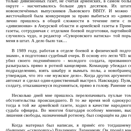
только дивизионных газет, не считая армейских, в самом бо
округе - насчитывалось больше двух десятков. Их штат
новоиспечённых выпускников Львовского ВВПУ. И можно т
жесточайшей была конкуренция за право выбиться из «диви
лично пришлось в общей сложности в течение пяти с по
«дивизионки» в Амурской области и армейской газеты в Прим
газеты, сотрудничая с отделами боевой подготовки, партийно
случилось чудо, и редактор «Суворовского натиска» той пор
меня в штат. А дело было так…
В 1989 году, работая в отделе боевой и физической подго
знамя», я подготовил судебный очерк. В основу его легло ЧП:
убил своего подчинённого - молодого солдата, призванно
разыгралась прямо в ротной канцелярии. Командир убеждал с
подразделению, взять швабру и вымыть полы, а новобранец
утверждая, что это «не мужское дело». Когда других аргументо
автомат и сделал один-единственный выстрел. Навскидку. Пуля,
солдату, отказавшемуся подчиняться, прямо в голову. Ранение о
Несколько дней мне пришлось перелопачивать пухлые том
обстоятельства происшедшего. В то же время мой однокурс
тогда в той же армейской газете, ходил в качестве народного
судьба офицера. Во многом благодаря особому мнению, выс
лишения свободы, назначенный ротному, был сокращён на два г
Когда материал был написан, я принёс его тогдашнему
(бывшему «суворовцу») Владимиру Ларченкову. Он прочёл мно