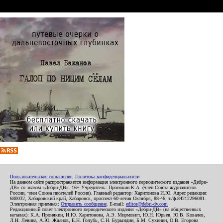
Пользовательское соглашение
,
Политика конфиденциальности
На данном сайте распространяется информация электронного периодического издания «Дебри-
ДВ» со знаком «Дебри-ДВ». 16+ Учредитель: Пронякин К.А. (член Союза журналистов
России, член Союза писателей России). Главный редактор: Харитонова И.Ю. Адрес редакции:
680032, Хабаровский край, Хабаровск, проспект 60-летия Октября, 88-46, т./ф.84212296081.
Электронная приемная:
Отправить сообщение
. E-mail:
editor@debri-dv.com
Редакционный совет электронного периодического издания «Дебри-ДВ» (на общественных
началах): К.А. Пронякин, И.Ю. Харитонова, А.Э. Мирмович, Ю.Н. Юрьев, Ю.В. Ковалев,
Л.Н. Левина, А.Ю. Жданов, Е.Н. Голубь, С.Н. Бурындин, Б.М. Сухинин, О.В. Егорова