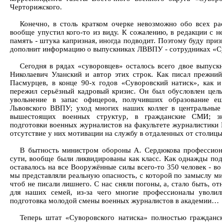
Черторижского.
Конечно, в столь кратком очерке невозможно обо всех ра
вообще упустил кого-то из виду. К сожалению, в редакции с н
память - штука капризная, иногда подводит. Поэтому буду призн
дополнит информацию о выпускниках ЛВВПУ - сотрудниках «Су
Сегодня в рядах «суворовцев» осталось всего двое выпуск
Николаевич Уланский и автор этих строк. Как писал прежни
Пасмурцев, в конце 90-х годов «Суворовский натиск», как и
пережил серьёзный кадровый кризис. Он был обусловлен цел
увольнение в запас офицеров, получивших образование е
Львовского ВВПУ; уход многих наших коллег в центральные
вышестоящих военных структур, в гражданские СМИ; зна
подготовки военных журналистов на факультете журналистики
отсутствие у них мотивации на службу в отдаленных от столицы
В бытность министром обороны А. Сердюкова профессион
сути, вообще были ликвидированы как класс. Как однажды по
оставалось на все Вооружённые силы всего-то 350 человек - в
мы представляли реальную опасность, с которой по замыслу ми
чтоб не писали лишнего. С нас сняли погоны, а, стало быть, о
для наших семей, из-за чего многие профессионалы уволил
подготовка молодой смены военных журналистов в академии…
Теперь штат «Суворовского натиска» полностью гражданск