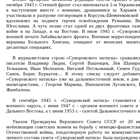
октября 1943 г. Степной фронт стал именоваться 2-м Украинс
в наступление вместе с воинами, дравшимися за Харьков 
участвовали в разгроме гитлеровцев в Корсунь-Шевченковской
вдохновлял на подвиги героев освобождения Румынии, Ве
Югославии. А чуть позже стал одной из двух фронтовых газе
войне и на Западе, и на Востоке. В июле 1945 г. «Суворовс
военной печати Забайкальского фронта. Военные корреспонде
вершины Большого Хингана, очищают от японских милита
десантных операциях.
В журналистском строю «Суворовского натиска» сражались
писатели Владимир Лидин, Сергей Вашенцев, Лев Шапиро
Тельканов, Иван Молчанов, Виталий Петльованый, Семен Гудз
Санов, Борис Буркатов… К этому списку следует добавит
«Суворовского натиска» уже на дальневосточной земле, в дн
милитаристами, - Георгия Маркова, Иннокентия Луговского, 
Жамбалона.
В сентябре 1945 г. «Суворовский натиск» становится г
военного округа, с июня 1947 г. - органом военного совета и
Дальнего Востока, а с июня 1953 г. - газетой Дальневосточного 
Указом Президиума Верховного Совета СССР от 20 ию
мобилизации советских воинов на борьбу с немецко-фашистск
Отечественной войны, плодотворную работу по коммунистич
личного состава газета «Суворовский натиск» была награждена