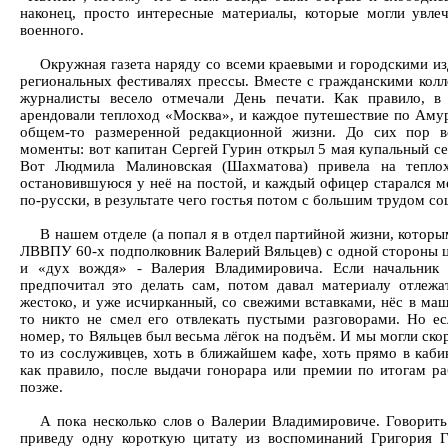
наконец, просто интересные материалы, которые могли увлеч
военного.
Окружная газета наряду со всеми краевыми и городскими из
региональных фестивалях прессы. Вместе с гражданскими кол
журналисты весело отмечали День печати. Как правило, в 
арендовали теплоход «Москва», и каждое путешествие по Аму
общем-то размеренной редакционной жизни. До сих пор в
моменты: вот капитан Сергей Гурин открыл 5 мая купальный се
Вот Людмила Малиновская (Шахматова) привела на теплох
остановившуюся у неё на постой, и каждый офицер старался 
по-русски, в результате чего гостья потом с большим трудом с
В нашем отделе (а попал я в отдел партийной жизни, котор
ЛВВПУ 60-х подполковник Валерий Вяльцев) с одной стороны 
и «дух вождя» - Валерия Владимировича. Если начальник
предпочитал это делать сам, потом давал материалу отлежат
жестоко, и уже исчирканный, со свежими вставками, нёс в маш
то никто не смел его отвлекать пустыми разговорами. Но е
номер, то Вяльцев был весьма лёгок на подъём. И мы могли скор
то из сослуживцев, хоть в ближайшем кафе, хоть прямо в каби
как правило, после выдачи гонорара или премии по итогам р
позже.
А пока несколько слов о Валерии Владимировиче. Говорить
приведу одну короткую цитату из воспоминаний Григория Г