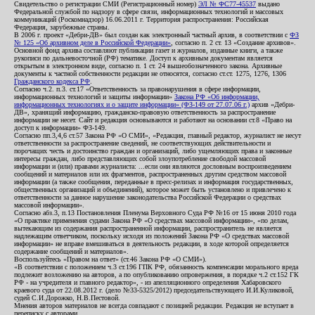
Свидетельство о регистрации СМИ (Регистрационный номер)
ЭЛ № ФС77-45537
выдано
Федеральной службой по надзору в сфере связи, информационных технологий и массовых
коммуникаций (Роскомнадзор) 16.06.2011 г. Территория распространения: Российская
Федерация, зарубежные страны.
В 2006 г. проект «Дебри-ДВ» был создан как электронный частный архив, в соответствии с
ФЗ
№ 125 «Об архивном деле в Российской Федерации»
, согласно п. 2 ст. 13 «Создание архивов».
Основной фонд архива составляют публикации газет и журналов, изданные книги, а также
рукописи по дальневосточной (РФ) тематике. Доступ к архивным документам является
открытым в электронном виде, согласно п. 1 ст. 24 вышеобозначенного закона. Архивные
документы к частной собственности редакции не относятся, согласно ст.ст. 1275, 1276, 1306
Гражданского кодекса РФ
.
Согласно ч.2. п.3. ст.17 «Ответственность за правонарушения в сфере информации,
информационных технологий и защиты информации»
Закона РФ «Об информации,
информационных технологиях и о защите информации» (ФЗ-149 от 27.07.06 г.)
архив «Дебри-
ДВ», хранящий информацию, гражданско-правовую ответственность за распространение
информации не несет. Сайт и редакция основываются и работают на основании ст.8 «Право на
доступ к информации» ФЗ-149.
Согласно пп.3,4,6 ст.57 Закона РФ «О СМИ», «Редакция, главный редактор, журналист не несут
ответственности за распространение сведений, не соответствующих действительности и
порочащих честь и достоинство граждан и организаций, либо ущемляющих права и законные
интересы граждан, либо представляющих собой злоупотребление свободой массовой
информации и (или) правами журналиста: ...если они являются дословным воспроизведением
сообщений и материалов или их фрагментов, распространенных другим средством массовой
информации (а также сообщения, переданные в пресс-релизах и информация государственных,
общественных организаций и объединений), которое может быть установлено и привлечено к
ответственности за данное нарушение законодательства Российской Федерации о средствах
массовой информации».
Согласно абз.3, п.13 Постановления Пленума Верховного Суда РФ №16 от 15 июня 2010 года
«О практике применения судами Закона РФ «О средствах массовой информации», «по делам,
вытекающим из содержания распространенной информации, распространитель не является
надлежащим ответчиком, поскольку исходя из положений Закона РФ «О средствах массовой
информации» не вправе вмешиваться в деятельность редакции, в ходе которой определяется
содержание сообщений и материалов».
Воспользуйтесь «Правом на ответ» (ст.46 Закона РФ «О СМИ»).
«В соответствии с положением ч.3 ст.196 ГПК РФ, обязанность компенсации морального вреда
подлежит возложению на авторов, а по опубликованию опровержения, в порядке ч.2 ст.152 ГК
РФ - на учредителя и главного редактор», - из апелляционного определения Хабаровского
краевого суда от 22.08.2012 г. (дело №33-5325/2012) председательствующего И.И.Куликовой,
судей С.И.Дорожко, Н.В.Пестовой.
Мнения авторов материалов не всегда совпадают с позицией редакции. Редакция не вступает в
переписку с авторами.