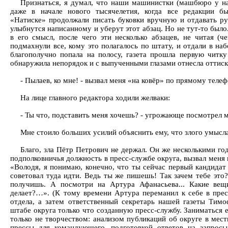
Признаться, я думал, что наши машинистки (машбюро у на
даже в начале нового тысячелетия, когда все редакции 
«Натиске» продолжали писать буковки вручную и отдавать р
улыбнутся написанному и уберут этот абзац. Но не тут-то было.
в его смысл, после чего эти несколько абзацев, не читая (че
подмахнули все, кому это полагалось по штату, и отдали в на
благополучно попала на полосу, газета прошла первую читк
обнаружила непорядок и с выпученными глазами отнесла оттиск
- Пылаев, ко мне! - вызвал меня «на ковёр» по прямому теле
На лице главного редактора ходили желваки:
- Ты что, подставить меня хочешь? - угрожающе посмотрел 
Мне стоило больших усилий объяснить ему, что злого умысла
Благо, зла Пётр Петрович не держал. Он же несколькими го
подполковничья должность в пресс-службе округа, вызвал меня к
«Володя, я понимаю, конечно, что ты сейчас первый кандидат
советовал туда идти. Ведь ты же пишешь! Так зачем тебе это
получишь. А посмотри на Артура Афанасьева... Какие вещ
делает?…». (К тому времени Артура переманил к себе в прес
отдела, а затем ответственный секретарь нашей газеты Тимо
штабе округа только что созданную пресс-службу. Заниматься 
только не творчеством: анализом публикаций об округе в ме
прессы для командующего, подготовкой ответов на запрос