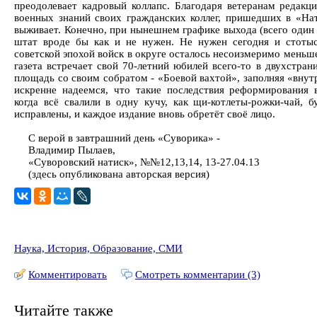
преодолевает кадровый коллапс. Благодаря ветеранам редакц
военных знаний своих гражданских коллег, пришедших в «Нат
выживает. Конечно, при нынешнем графике выхода (всего один
штат вроде бы как и не нужен. Не нужен сегодня и стоты
советской эпохой войск в округе осталось несоизмеримо меньш
газета встречает свой 70-летний юбилей всего-то в двухстра
площадь со своим собратом - «Боевой вахтой», заполняя «вну
искренне надеемся, что такие последствия реформирования 
когда всё свалили в одну кучу, как щи-котлеты-рожки-чай, 
исправлены, и каждое издание вновь обретёт своё лицо.
С верой в завтрашний день «Суворика» -
Владимир Пылаев,
«Суворовский натиск», №№12,13,14, 13-27.04.13
(здесь опубликована авторская версия)
Наука, История, Образование, СМИ
Комментировать
Смотреть комментарии (3)
Читайте также