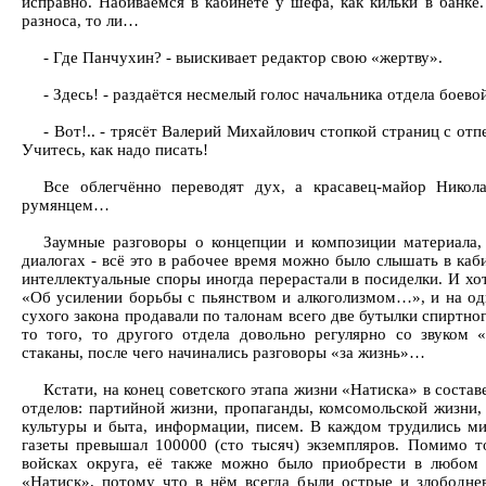
исправно. Набиваемся в кабинете у шефа, как кильки в банке
разноса, то ли…
- Где Панчухин? - выискивает редактор свою «жертву».
- Здесь! - раздаётся несмелый голос начальника отдела боево
- Вот!.. - трясёт Валерий Михайлович стопкой страниц с от
Учитесь, как надо писать!
Все облегчённо переводят дух, а красавец-майор Никол
румянцем…
Заумные разговоры о концепции и композиции материала,
диалогах - всё это в рабочее время можно было слышать в каб
интеллектуальные споры иногда перерастали в посиделки. И хо
«Об усилении борьбы с пьянством и алкоголизмом…», и на од
сухого закона продавали по талонам всего две бутылки спиртно
то того, то другого отдела довольно регулярно со звуком 
стаканы, после чего начинались разговоры «за жизнь»…
Кстати, на конец советского этапа жизни «Натиска» в соста
отделов: партийной жизни, пропаганды, комсомольской жизни
культуры и быта, информации, писем. В каждом трудились м
газеты превышал 100000 (сто тысяч) экземпляров. Помимо то
войсках округа, её также можно было приобрести в любом 
«Натиск», потому что в нём всегда были острые и злободнев