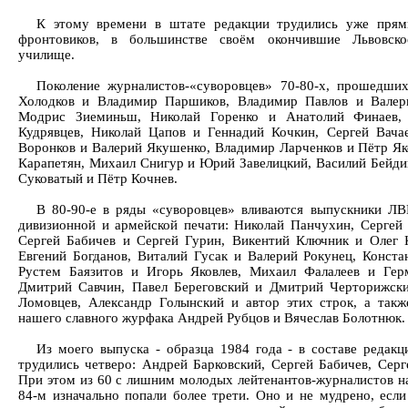
К этому времени в штате редакции трудились уже прям
фронтовиков, в большинстве своём окончившие Львовско
училище.
Поколение журналистов-«суворовцев» 70-80-х, прошедших
Холодков и Владимир Паршиков, Владимир Павлов и Валер
Модрис Зиеминьш, Николай Горенко и Анатолий Финаев, 
Кудрявцев, Николай Цапов и Геннадий Кочкин, Сергей Вача
Воронков и Валерий Якушенко, Владимир Ларченков и Пётр Як
Карапетян, Михаил Снигур и Юрий Завелицкий, Василий Бейди
Суковатый и Пётр Кочнев.
В 80-90-е в ряды «суворовцев» вливаются выпускники Л
дивизионной и армейской печати: Николай Панчухин, Сергей
Сергей Бабичев и Сергей Гурин, Викентий Ключник и Олег 
Евгений Богданов, Виталий Гусак и Валерий Рокунец, Конст
Рустем Баязитов и Игорь Яковлев, Михаил Фалалеев и Ге
Дмитрий Савчин, Павел Береговский и Дмитрий Черторижск
Ломовцев, Александр Голынский и автор этих строк, а такж
нашего славного журфака Андрей Рубцов и Вячеслав Болотнюк.
Из моего выпуска - образца 1984 года - в составе редакц
трудились четверо: Андрей Барковский, Сергей Бабичев, Сер
При этом из 60 с лишним молодых лейтенантов-журналистов н
84-м изначально попали более трети. Оно и не мудрено, есл