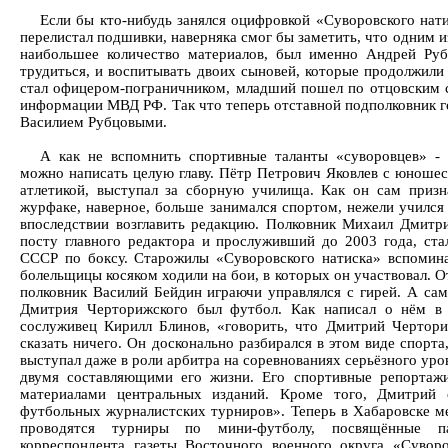
Если бы кто-нибудь занялся оцифровкой «Суворовского нати
перелистал подшивки, наверняка смог бы заметить, что одним и
наибольшее количество материалов, был именно Андрей Руб
трудиться, и воспитывать двоих сыновей, которые продолжил
стал офицером-пограничником, младший пошел по отцовским с
информации МВД РФ. Так что теперь отставной подполковник 
Василием Рубцовыми.
А как не вспомнить спортивные таланты «суворовцев» 
можно написать целую главу. Пётр Петрович Яковлев с юношеск
атлетикой, выступал за сборную училища. Как он сам приз
журфаке, наверное, больше занимался спортом, нежели учился
впоследствии возглавить редакцию. Полковник Михаил Дмитр
посту главного редактора и прослуживший до 2003 года, ста
СССР по боксу. Старожилы «Суворовского натиска» вспомина
болельщицы косяком ходили на бои, в которых он участвовал. 
полковник Василий Бейдин играючи управлялся с гирей. А с
Дмитрия Черторижского был футбол. Как написал о нём в
сослуживец Кирилл Блинов, «говорить, что Дмитрий Чертори
сказать ничего. Он досконально разбирался в этом виде спорт
выступал даже в роли арбитра на соревнованиях серьёзного ур
двумя составляющими его жизни. Его спортивные репортажи
материалами центральных изданий. Кроме того, Дмитрий 
футбольных журналистских турниров». Теперь в Хабаровске
проводятся турниры по мини-футболу, посвящённые п
корреспондента газеты Восточного военного округа «Сувор