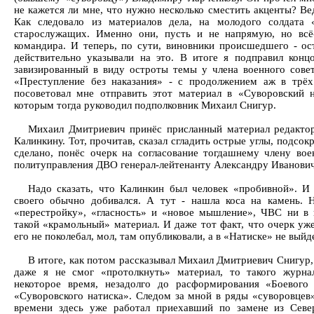
не кажется ли мне, что нужно несколько сместить акценты? Ве
Как следовало из материалов дела, на молодого солдата 
старослужащих. Именно они, пусть и не напрямую, но всё-
командира. И теперь, по сути, виновники происшедшего - ос
действительно указывали на это. В итоге я подправил концо
завизированный в виду остроты темы у члена военного сове
«Преступление без наказания» - с продолжением аж в трёх
посоветовал мне отправить этот материал в «Суворовский 
которым тогда руководил подполковник Михаил Снигур.
Михаил Дмитриевич принёс присланный материал редакто
Калинкину. Тот, прочитав, сказал сгладить острые углы, подсокр
сделано, понёс очерк на согласование тогдашнему члену вое
политуправления ДВО генерал-лейтенанту Александру Иванови
Надо сказать, что Калинкин был человек «пробивной». И 
своего обычно добивался. А тут - нашла коса на камень. 
«перестройку», «гласность» и «новое мышление», ЧВС ни в 
такой «крамольный» материал. И даже тот факт, что очерк уже
его не поколебал, мол, там опубликовали, а в «Натиске» не вый
В итоге, как потом рассказывал Михаил Дмитриевич Снигур, 
даже я не смог «протолкнуть» материал, то такого журн
некоторое время, незадолго до расформирования «Боевого 
«Суворовского натиска». Следом за мной в ряды «суворовцев
времени здесь уже работал приехавший по замене из Сев