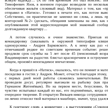
всякую надежду… (А по тем временам это был нонсенс: по
Тимофеевич Язов, в военном городке возводили по нескольк
обеспечивая жильём служивый люд). Материал о том, как «п
отправил в «Натиск». Готовил к печати его, как потом выя
Собственно, он практически не заменил ни слова, а лишь п
конторский №2» (дескать, обещания замешаны на лжи, как н
опубликования этой корреспонденции мой знакомый сообщ
долгожданную квартиру…
А потом случилось и очное знакомство. Приехав из
командировку (заказывать в окружной типографии клише
однокурсника - Андрея Барковского. А к нему как раз «з
отмечавший редкое по советским временам событие: реше
продлили срок службы на 5 лет после 45 (пенсионный возра
Владимирович на радостях блистал красноречием и остроумие
общем, произвёл неизгладимое впечатление.
Когда я пришёл в «Натиск», оказалось, что он помнит и мате
посиделки в гостях у Андрея. Может, отчасти благодаря этому
с первых дней моей работы сложились замечательные. Вп
проводили досуг, регулярно выезжали на рыбалку (как п
Германом Житенёвым). Но на первом месте, безусловно, б
чувство испытывал каждый из нас, его подчинённых, когда о
очередное творение. В открытую Вяльцев никогда сотрудников 
он лично относил твой материал в машбюро, значит, труд удал
К газетному слову, а конкретнее - к выступлениям «Суворо