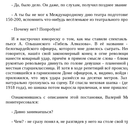
- Да, было дело. Он даже, по слухам, получил позднее звани
- А ты бы не мог к Международному дню театра подготовит
150-200, вспомнить что-нибудь весёленькое из театрального пр
- Почему нет? Попробую!
И я настрочил юмореску о том, как мы ставили спектакл
пьесе А. Ольшанского «Гибель Алмазова». В её названии -
белогвардейского офицера, которого мне довелось сыграть. Нес
говорится, нашёл свой закономерный конец в огне революци
нанести коварный удар, причём в прямом смысле слова - ближ
рукоятью револьвера двинуть по голове девушки - пламенной
местная старшеклассница. И хотя в ходе репетиций всё происхо
состоявшейся в гарнизонном Доме офицеров, я, видимо, войдя в
приложился, что звук удара разнёсся на десятки метров. Зал 
натурально грохнулась на сцену. Её спасла меховая шапка - (
1918 года), но шишка потом выросла приличная, и мне пришло
Ознакомившись с описанием этой постановки, Валерий Ми
поинтересовался:
- Давно занимаешься?
- Чем? - не сразу понял я, не разглядев у него на столе свой т