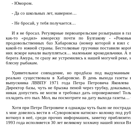
- Юмором.
- Да со школьных лет, наверное…
- Не бросай, у тебя получается…
И я не бросал. Регулярные первоапрельские розыгрыши в га
как-то «родил» юмореску почти по Булгакову - «Роковы
продовольственных баз Хабаровска (номер которой я взял с 
какой-то южной страны. Бестолковые грузчики поставили короб
них вскоре начали вылупляться… маленькие крокодильчики. А п
берега Амура, те сразу же устремились к нашей могучей реке, 
блесну рыбакам.
Удивительное совпадение, но продбаза под выдуманным
реально существовала в Хабаровске. В день выхода газеты в
выпускника ЛВВПУ 1971 года Петра Петровича Яковлева -
Директор базы, чуть не брызжа пеной через трубку, доказывал
никак допустить не могли и требовал дать опровержение! Тол
охладить его пыл. Мол, вы посмотрите на дату выхода газеты… 
Хотя при Петре Петровиче я однажды чуть было не пострадал 
х мне довелось вести в «Суворовском натиске» колонку под ру
воткнул в неё, среди прочих информашек, заметку приблизите
1993 года исполняется 30 лет великому хохмачу нашей эпохи 