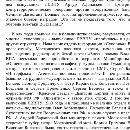
два выпускника ЛВВПУ Артур Афанасьев и Дмитрий
контртеррористические операции против вооруженных бан
Чечни и Дагестана. Больше того, за проявленное мужество п
отмечен боевой наградой. Это ли не показатель того, что
очередь всё-таки ВОЕННЫЕ?
И как люди военные мы в большинстве своём, разумеется, с
многие «суворовцы» - выпускники ЛВВПУ «пробились» в це
другие структуры. Начальник отдела информации «Суворика» Ви
пресс-службу Московского военного округа, начальник о
впоследствии редактор армейской газеты «Боевое знамя» Вла
ВПА несколько лет проработал в журналах Минобороны
«Ориентир» а после возглавил кафедру журналистики Гуманит
которая готовила специалистов для военных СМИ. Сергей Б
«Интерфакса - Агентства военных новостей». В центральн
бывшие сотрудники «Суворовского натиска» - выпускники Л
Вачаев, Леонид Проданчук и Пётр Карапетян, Константин Пет
Богданов и Сергей Прокопенко, Сергей Бабичев, а также 
корреспондент «Красной Звезды» Дмитрий Карпов и опять 
журнала МО РФ «Ориентир» - автор этих строк. В том же
выпускник ЛВВПУ 1983 года и в прошлом - начальник отдела 
натиска» подполковник Олег Кобылецкий. Полковник Герман Ж
Сухопутных войск Вооруженных сил РФ, а ныне служит в пре
РФ. А Андрей Барковский был министром печати Московской 
секретарём губернатора Московской области Бориса Громова. 
Вячеслав Болотнюк были, соответственно, ответственным секре