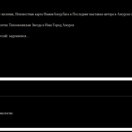
 явления, Неизвестная карта НижнеАмурЛага и Последние выставки автора в Амурске 
азетах Тихоокеанская Звезда и Наш Город Амурск
сий: задумаемся...
ркологии.