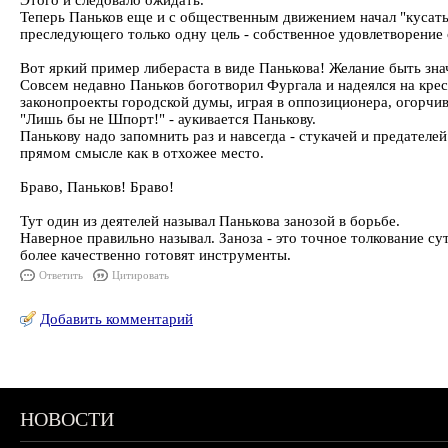
Этого и следовало ожидать.
Теперь Паньков еще и с общественным движением начал "кусатьс
преследующего только одну цель - собственное удовлетворение 
Вот яркий пример либераста в виде Панькова! Желание быть зна
Совсем недавно Паньков боготворил Фургала и надеялся на кре
законопроекты городской думы, играя в оппозиционера, огорчивш
"Лишь бы не Шпорт!" - аукивается Панькову.
Панькову надо запомнить раз и навсегда - стукачей и предателе
прямом смысле как в отхожее место.
Браво, Паньков! Браво!
Тут один из деятелей называл Панькова занозой в борьбе.
Наверное правильно называл. Заноза - это точное толкование сут
более качественно готовят инструменты.
Ответить
Цитировать
Добавить комментарий
НОВОСТИ