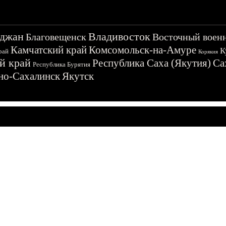
джан
Владивосток
Благовещенск
Восточный воен
Камчатский край
Комсомольск-на-Амуре
К
рай
Корякия
й край
Республика Саха (Якутия)
Са
Республика Бурятия
о-Сахалинск
Якутск