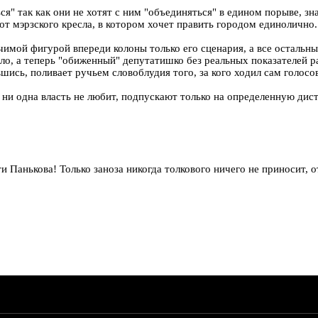
я" так как они не хотят с ним "объединяться" в едином порыве, зн
от мэрзского кресла, в котором хочет править городом единолично.
чимой фигурой впереди колоны только его сценария, а все осталь
сло, а теперь "обиженный" депутатишко без реальных показателей
ись, поливает ручьем словоблудия того, за кого ходил сам голосов
й ни одна власть не любит, подпускают только на определенную дис
и Панькова! Только заноза никогда толкового ничего не приносит, о