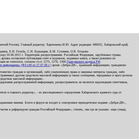
телей России). Главный редактор: Харитонова И.Ю. Адрес редакции: 680032, Хабаровский край,
данов, Е.Н. Голубь, С.Н. Бурындин, Б.М. Сухинин, О.В. Егорова
р) 16.06.2011 г. Территория распространения: Российская Федерация, зарубежные страны.
д архива составляют публикации газет и журналов, изданные книги, а также рукописи по
и не относятся, согласно ст.ст. 1275, 1276, 1306
Гражданского кодекса РФ
.
 информации» (ФЗ-149 от 27.07.06 г.)
архив «Дебри-ДВ», хранящий информацию, гражданско-
остоинство граждан и организаций, либо ущемляющих права и законные интересы граждан, либо
страненных другим средством массовой информации (а также сообщения, переданные в пресс-релизах
 средствах массовой информации».
держания распространенной информации, распространитель не является надлежащим ответчиком,
еля и главного редактор», - из апелляционного определения Хабаровского краевого суда от
 выражению мнения. Блоги и форум не входят в электронное периодическое издание «Дебри-ДВ»,
стие в референдуме граждан Российской Федерации»; считать, там где не указано: лицо (лица),