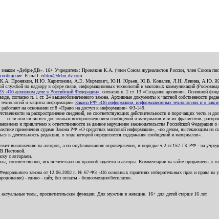
о знаком «Дебри-ДВ». 16+ Учредитель: Пронякин К.А. (член Союза журналистов России, член Союза писа
 сообщение
. E-mail:
editor@debri-dv.com
): К.А. Пронякин, И.Ю. Харитонова, А.Э. Мирмович, Ю.Н. Юрьев, Ю.В. Ковалев, Л.Н. Левина, А.Ю. Ж
 службой по надзору в сфере связи, информационных технологий и массовых коммуникаций (Роскомнадзо
5 «Об архивном деле в Российской Федерации»
, согласно п. 2 ст. 13 «Создание архивов». Основной фон
е, согласно п. 1 ст. 24 вышеобозначенного закона. Архивные документы к частной собственности редакци
ых технологий и защиты информации»
Закона РФ «Об информации, информационных технологиях и о защите
и работают на основании ст.8 «Право на доступ к информации» ФЗ-149.
етственности за распространение сведений, не соответствующих действительности и порочащих честь и д
 ...если они являются дословным воспроизведением сообщений и материалов или их фрагментов, распро
новлено и привлечено к ответственности за данное нарушение законодательства Российской Федерации о
актике применения судами Закона РФ «О средствах массовой информации», «по делам, вытекающим из со
ся в деятельность редакции, в ходе которой определяется содержание сообщений и материалов».
жит возложению на авторов, а по опубликованию опровержения, в порядке ч.2 ст.152 ГК РФ - на учредит
.В.Пестовой.
ску с авторами.
енны, соответственно, исключительно их правообладатели и авторы. Комментарии на сайте приравнены к
дерального закона от 12.06.2002 г. № 67-ФЗ «Об основных гарантиях избирательных прав и права на уча
дование) - едино - сайт, без оплаты - безвозмездно/бесплатно.
 актуальные темы, просветительские функции. Для мужчин и женщин. 16+ для детей старше 16 лет.