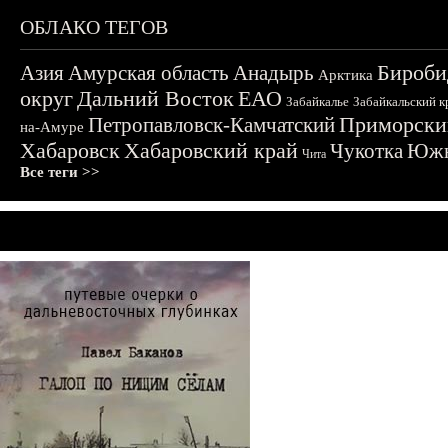
ОБЛАКО ТЕГОВ
Бироби
Азия
Амурская область
Анадырь
Арктика
округ
Дальний Восток
ЕАО
Забайкалье
Забайкальский к
Приморски
Петропавловск-Камчатский
на-Амуре
Хабаровск
Хабаровский край
Чукотка
Южн
Чита
Все теги >>