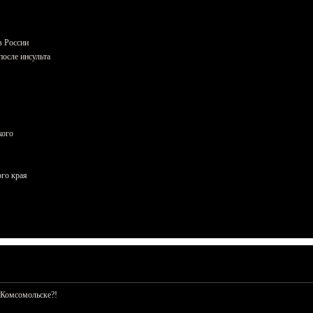
в России
осле инсульта
кого
ого края
 Комсомольске?!