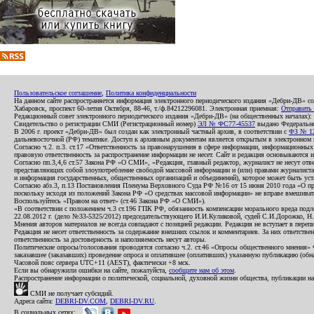
Пользовательское соглашение
,
Политика конфиденциальности
На данном сайте распространяется информация электронного периодического издания «Дебри-ДВ» с
Хабаровск, проспект 60-летия Октября, 88-46, т./ф.84212296081. Электронная приемная:
Отправить
Редакционный совет электронного периодического издания «Дебри-ДВ» (на общественных началах
Свидетельство о регистрации СМИ (Регистрационный номер)
ЭЛ № ФС77-45537
выдано Федеральной
В 2006 г. проект «Дебри-ДВ» был создан как электронный частный архив, в соответствии с
ФЗ № 12
дальневосточной (РФ) тематике. Доступ к архивным документам является открытым в электронном вид
Согласно ч.2. п.3. ст.17 «Ответственность за правонарушения в сфере информации, информационн
правовую ответственность за распространение информации не несет. Сайт и редакция основываются 
Согласно пп.3,4,6 ст.57 Закона РФ «О СМИ», «Редакция, главный редактор, журналист не несут отв
представляющих собой злоупотребление свободой массовой информации и (или) правами журналиста:
и информация государственных, общественных организаций и объединений), которое может быть уста
Согласно абз.3, п.13 Постановления Пленума Верховного Суда РФ №16 от 15 июня 2010 года «О пр
поскольку исходя из положений Закона РФ «О средствах массовой информации» не вправе вмешивать
Воспользуйтесь «Правом на ответ» (ст.46 Закона РФ «О СМИ»).
«В соответствии с положением ч.3 ст.196 ГПК РФ, обязанность компенсации морального вреда подле
22.08.2012 г. (дело №33-5325/2012) председательствующего И.И.Куликовой, судей С.И.Дорожко, Н
Мнения авторов материалов не всегда совпадают с позицией редакции. Редакция не вступает в перепи
Редакция не несет ответственность за содержание внешних ссылок и комментариев. За них ответств
ответственность за достоверность и наполняемость несут авторы.
Политические опросы/голосования проводятся согласно ч.2. ст.46 «Опросы общественного мнения» Фе
заказавшее (заказавших) проведение опроса и оплатившее (оплативших) указанную публикацию (обнаро
Часовой пояс сервера UTC+11 (AEST), фактически +8 мск.
Если вы обнаружили ошибки на сайте, пожалуйста,
сообщите нам об этом
.
Распространение информации о политической, социальной, духовной жизни общества, публикации на
СМИ не получает субсидий.
Адреса сайта:
DEBRI-DV.COM
,
DEBRI-DV.RU
.
В социальных сетях: