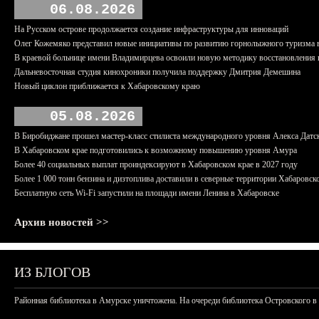
06.08.2026
На Русском острове продолжается создание инфраструктуры для инноваций
Олег Кожемяко представил новые инициативы по развитию горнолыжного туризма 
В краевой больнице имени Владимирцева освоили новую методику восстановления п
Дальневосточная студия кинохроники получила поддержку Дмитрия Демешина
Новый циклон приближается к Хабаровскому краю
05.08.2026
В Биробиджане прошел мастер-класс стилиста международного уровня Алекса Датс
В Хабаровском крае подготовились к возможному повышению уровня Амура
Более 40 социальных выплат проиндексируют в Хабаровском крае в 2027 году
Более 1 000 тонн бензина и дизтоплива доставили в северные территории Хабаровск
Бесплатную сеть Wi-Fi запустили на площади имени Ленина в Хабаровске
Архив новостей >>
ИЗ БЛОГОВ
Районная библиотека в Амурске уничтожена. На очереди библиотека Островского в