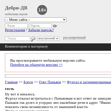
Дебри-ДВ
мобильная версия
Логин
Пароль
Регистрация
/
Забыли пароль?
расширенный
Комментарии к материалу
Вы просматриваете мобильную версию сайта.
Перейти на обычную версию >>
Главная
>>
Блоги
>>
Олег Паньков
>>
Фургал и загримированные
гость
Ну вот и началось.
Фургал отказал встречаться с Паньковым и вот ответ не замедли
Паньков так долго и усердно лил хвалебные речи в адрес "Иван
показать свою независимость от нынешней власти.