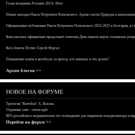
Голая вечеринка Роснано 2015г. Итог.
Новые находки Павла Петровича Попельского: Архив газеты Природа и аномальные
Официальные публикации Павла Петровича Попельского 2023-2025 в Болгарии, в г
Комсомольск официально продолжает отмечать День памяти жертв сталинских репрес
Кого боится Путин: Сергей Фургал
Повышение платы в автобусах за проезд: кто виноват, и что делать?
Архив блогов >>
НОВОЕ НА ФОРУМЕ
Трилогия "Китобои" А. Вахова.
Охранник спит - смена идёт
80% российского медиаконтента это телевидение для пациентов психдиспансера и на
Перейти на форум >>