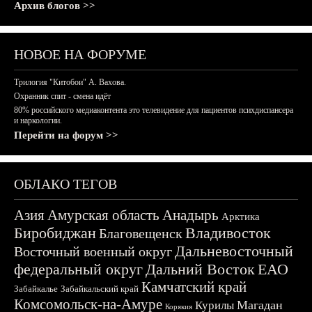
Архив блогов >>
НОВОЕ НА ФОРУМЕ
Трилогия "Китобои" А. Вахова.
Охранник спит - смена идёт
80% российского медиаконтента это телевидение для пациентов психдиспансера
и наркологии.
Перейти на форум >>
ОБЛАКО ТЕГОВ
Азия
Амурская область
Анадырь
Арктика
Биробиджан
Владивосток
Благовещенск
Дальневосточный
Восточный военный округ
федеральный округ
Дальний Восток
ЕАО
Камчатский край
Забайкалье
Забайкальский край
Комсомольск-на-Амуре
Магадан
Курилы
Корякия