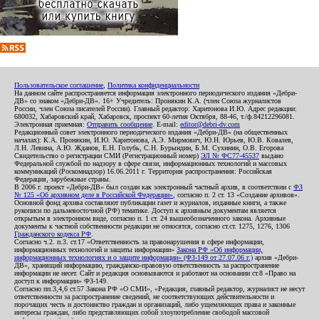
Пользовательское соглашение
,
Политика конфиденциальности
На данном сайте распространяется информация электронного периодического издания «Дебри-
ДВ» со знаком «Дебри-ДВ». 16+ Учредитель: Пронякин К.А. (член Союза журналистов
России, член Союза писателей России). Главный редактор: Харитонова И.Ю. Адрес редакции:
680032, Хабаровский край, Хабаровск, проспект 60-летия Октября, 88-46, т./ф.84212296081.
Электронная приемная:
Отправить сообщение
. E-mail:
editor@debri-dv.com
Редакционный совет электронного периодического издания «Дебри-ДВ» (на общественных
началах): К.А. Пронякин, И.Ю. Харитонова, А.Э. Мирмович, Ю.Н. Юрьев, Ю.В. Ковалев,
Л.Н. Левина, А.Ю. Жданов, Е.Н. Голубь, С.Н. Бурындин, Б.М. Сухинин, О.В. Егорова
Свидетельство о регистрации СМИ (Регистрационный номер)
ЭЛ № ФС77-45537
выдано
Федеральной службой по надзору в сфере связи, информационных технологий и массовых
коммуникаций (Роскомнадзор) 16.06.2011 г. Территория распространения: Российская
Федерация, зарубежные страны.
В 2006 г. проект «Дебри-ДВ» был создан как электронный частный архив, в соответствии с
ФЗ
№ 125 «Об архивном деле в Российской Федерации»
, согласно п. 2 ст. 13 «Создание архивов».
Основной фонд архива составляют публикации газет и журналов, изданные книги, а также
рукописи по дальневосточной (РФ) тематике. Доступ к архивным документам является
открытым в электронном виде, согласно п. 1 ст. 24 вышеобозначенного закона. Архивные
документы к частной собственности редакции не относятся, согласно ст.ст. 1275, 1276, 1306
Гражданского кодекса РФ
.
Согласно ч.2. п.3. ст.17 «Ответственность за правонарушения в сфере информации,
информационных технологий и защиты информации»
Закона РФ «Об информации,
информационных технологиях и о защите информации» (ФЗ-149 от 27.07.06 г.)
архив «Дебри-
ДВ», хранящий информацию, гражданско-правовую ответственность за распространение
информации не несет. Сайт и редакция основываются и работают на основании ст.8 «Право на
доступ к информации» ФЗ-149.
Согласно пп.3,4,6 ст.57 Закона РФ «О СМИ», «Редакция, главный редактор, журналист не несут
ответственности за распространение сведений, не соответствующих действительности и
порочащих честь и достоинство граждан и организаций, либо ущемляющих права и законные
интересы граждан, либо представляющих собой злоупотребление свободой массовой