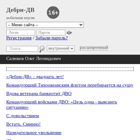
Дебри-ДВ
мобильная версия
Логин
Пароль
Регистрация
/
Забыли пароль?
расширенный
Салюков Олег Леонидович
«Дебри-ДВ» - двадцать лет!
Командующий Тихоокеанским флотом перебирается на сушу
Вдова ветерана банкротит ДВО
Командующий войсками ДВО: «Цель одна - выяснить
ситуацию»
С довольствием
Встать. Смирно!
Назидательное увольнение