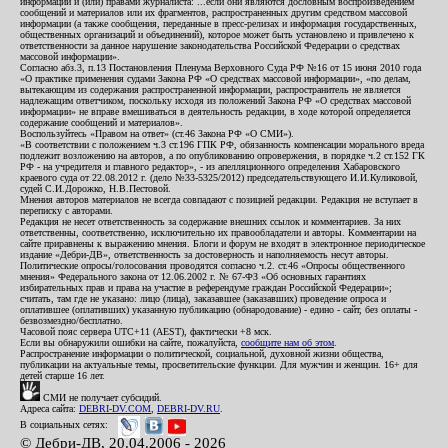
информации и (или) правами журналиста: ...если они являются дословным воспроизведением
сообщений и материалов или их фрагментов, распространенных другим средством массовой
информации (а также сообщения, переданные в пресс-релизах и информация государственных,
общественных организаций и объединений), которое может быть установлено и привлечено к
ответственности за данное нарушение законодательства Российской Федерации о средствах
массовой информации».
Согласно абз.3, п.13 Постановления Пленума Верховного Суда РФ №16 от 15 июня 2010 года
«О практике применения судами Закона РФ «О средствах массовой информации», «по делам,
вытекающим из содержания распространенной информации, распространитель не является
надлежащим ответчиком, поскольку исходя из положений Закона РФ «О средствах массовой
информации» не вправе вмешиваться в деятельность редакции, в ходе которой определяется
содержание сообщений и материалов».
Воспользуйтесь «Правом на ответ» (ст.46 Закона РФ «О СМИ»).
«В соответствии с положением ч.3 ст.196 ГПК РФ, обязанность компенсации морального вреда
подлежит возложению на авторов, а по опубликованию опровержения, в порядке ч.2 ст.152 ГК
РФ - на учредителя и главного редактор», - из апелляционного определения Хабаровского
краевого суда от 22.08.2012 г. (дело №33-5325/2012) председательствующего И.И.Куликовой,
судей С.И.Дорожко, Н.В.Пестовой.
Мнения авторов материалов не всегда совпадают с позицией редакции. Редакция не вступает в
переписку с авторами.
Редакция не несет ответственность за содержание внешних ссылок и комментариев. За них
ответственны, соответственно, исключительно их правообладатели и авторы. Комментарии на
сайте приравнены к выражению мнения. Блоги и форум не входят в электронное периодическое
издание «Дебри-ДВ», ответственность за достоверность и наполняемость несут авторы.
Политические опросы/голосования проводятся согласно ч.2. ст.46 «Опросы общественного
мнения» Федерального закона от 12.06.2002 г. № 67-ФЗ «Об основных гарантиях
избирательных прав и права на участие в референдуме граждан Российской Федерации»;
считать, там где не указано: лицо (лица), заказавшее (заказавших) проведение опроса и
оплатившее (оплативших) указанную публикацию (обнародование) - едино - сайт, без оплаты -
безвозмездно/бесплатно.
Часовой пояс сервера UTC+11 (AEST), фактически +8 мск.
Если вы обнаружили ошибки на сайте, пожалуйста,
сообщите нам об этом
.
Распространение информации о политической, социальной, духовной жизни общества,
публикации на актуальные темы, просветительские функции. Для мужчин и женщин. 16+ для
детей старше 16 лет.
СМИ не получает субсидий.
Адреса сайта:
DEBRI-DV.COM
,
DEBRI-DV.RU
.
В социальных сетях:
© Дебри-ДВ, 20.04.2006 - 2026