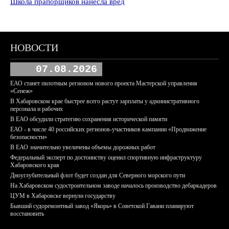
Школа прапорщиков нанесла вред
НОВОСТИ
07.08.2026
ЕАО станет пилотным регионом нового проекта Мастерской управления
«Сенеж»
В Хабаровском крае быстрее всего растут зарплаты у административного
персонала и рабочих
В ЕАО обсудили стратегию сохранения исторической памяти
ЕАО - в числе 40 российских регионов-участников кампании «Продвижение
безопасности»
В ЕАО значительно увеличены объемы дорожных работ
Федеральный эксперт по достоинству оценил спортивную инфраструктуру
Хабаровского края
Дноуглубительный флот будет создан для Северного морского пути
На Хабаровском судостроительном заводе началось производство дебаркадеров
ЦУМ в Хабаровске вернули государству
Бывший судоремонтный завод «Якорь» в Советской Гавани планируют
восстановить