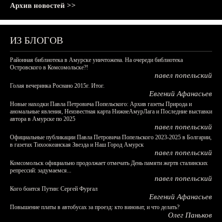
Архив новостей >>
ИЗ БЛОГОВ
Районная библиотека в Амурске уничтожена. На очереди библиотека
Островского в Комсомольске?!
павел попельский
Голая вечеринка Роснано 2015г. Итог.
Евгений Афанасьев
Новые находки Павла Петровича Попельского: Архив газеты Природа и
аномальные явления, Неизвестная карта НижнеАмурЛага и Последние выставки
автора в Амурске по 2025
павел попельский
Официальные публикации Павла Петровича Попельского 2023-2025 в Болгарии,
в газетах Тихоокеанская Звезда и Наш Город Амурск
павел попельский
Комсомольск официально продолжает отмечать День памяти жертв сталинских
репрессий: задумаемся...
павел попельский
Кого боится Путин: Сергей Фургал
Евгений Афанасьев
Повышение платы в автобусах за проезд: кто виноват, и что делать?
Олег Паньков