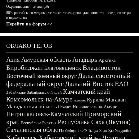
Трилогия "Китобои" А. Вахова.
Охранник спит - смена идёт
80% российского медиаконтента это телевидение для пациентов психдиспансера
и наркологии.
Перейти на форум >>
ОБЛАКО ТЕГОВ
Азия
Амурская область
Анадырь
Арктика
Биробиджан
Владивосток
Благовещенск
Дальневосточный
Восточный военный округ
федеральный округ
Дальний Восток
ЕАО
Камчатский край
Забайкалье
Забайкальский край
Комсомольск-на-Амуре
Магадан
Курилы
Корякия
Магаданская область
Николаевск-на-Амуре
Находка
Приморский
Петропавловск-Камчатский
край
Республика Саха (Якутия)
Республика Бурятия
Сахалинская область
ТОФ
Тында
Улан-Удэ
Уссурийск
Сибирь
Хабаровск
Хабаровский край
Чукотка
Чита