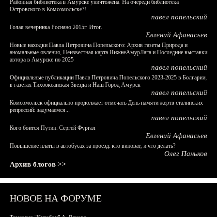
Районная библиотека в Амурске уничтожена. На очереди библиотека
Островского в Комсомольске?!
павел попельский
Голая вечеринка Роснано 2015г. Итог.
Евгений Афанасьев
Новые находки Павла Петровича Попельского: Архив газеты Природа и
аномальные явления, Неизвестная карта НижнеАмурЛага и Последние выставки
автора в Амурске по 2025
павел попельский
Официальные публикации Павла Петровича Попельского 2023-2025 в Болгарии,
в газетах Тихоокеанская Звезда и Наш Город Амурск
павел попельский
Комсомольск официально продолжает отмечать День памяти жертв сталинских
репрессий: задумаемся...
павел попельский
Кого боится Путин: Сергей Фургал
Евгений Афанасьев
Повышение платы в автобусах за проезд: кто виноват, и что делать?
Олег Паньков
Архив блогов >>
НОВОЕ НА ФОРУМЕ