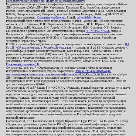
Пользовательское соглашение
,
Политика конфиденциальности
На данном сайте распространяется информация электронного периодического издания «Дебри-
ДВ» со знаком «Дебри-ДВ». 16+ Учредитель: Пронякин К.А. (член Союза журналистов
России, член Союза писателей России). Главный редактор: Харитонова И.Ю. Адрес редакции:
680032, Хабаровский край, Хабаровск, проспект 60-летия Октября, 88-46, т./ф.84212296081.
Электронная приемная:
Отправить сообщение
. E-mail:
editor@debri-dv.com
Редакционный совет электронного периодического издания «Дебри-ДВ» (на общественных
началах): К.А. Пронякин, И.Ю. Харитонова, А.Э. Мирмович, Ю.Н. Юрьев, Ю.В. Ковалев,
Л.Н. Левина, А.Ю. Жданов, Е.Н. Голубь, С.Н. Бурындин, Б.М. Сухинин, О.В. Егорова
Свидетельство о регистрации СМИ (Регистрационный номер)
ЭЛ № ФС77-45537
выдано
Федеральной службой по надзору в сфере связи, информационных технологий и массовых
коммуникаций (Роскомнадзор) 16.06.2011 г. Территория распространения: Российская
Федерация, зарубежные страны.
В 2006 г. проект «Дебри-ДВ» был создан как электронный частный архив, в соответствии с
ФЗ
№ 125 «Об архивном деле в Российской Федерации»
, согласно п. 2 ст. 13 «Создание архивов».
Основной фонд архива составляют публикации газет и журналов, изданные книги, а также
рукописи по дальневосточной (РФ) тематике. Доступ к архивным документам является
открытым в электронном виде, согласно п. 1 ст. 24 вышеобозначенного закона. Архивные
документы к частной собственности редакции не относятся, согласно ст.ст. 1275, 1276, 1306
Гражданского кодекса РФ
.
Согласно ч.2. п.3. ст.17 «Ответственность за правонарушения в сфере информации,
информационных технологий и защиты информации»
Закона РФ «Об информации,
информационных технологиях и о защите информации» (ФЗ-149 от 27.07.06 г.)
архив «Дебри-
ДВ», хранящий информацию, гражданско-правовую ответственность за распространение
информации не несет. Сайт и редакция основываются и работают на основании ст.8 «Право на
доступ к информации» ФЗ-149.
Согласно пп.3,4,6 ст.57 Закона РФ «О СМИ», «Редакция, главный редактор, журналист не несут
ответственности за распространение сведений, не соответствующих действительности и
порочащих честь и достоинство граждан и организаций, либо ущемляющих права и законные
интересы граждан, либо представляющих собой злоупотребление свободой массовой
информации и (или) правами журналиста: ...если они являются дословным воспроизведением
сообщений и материалов или их фрагментов, распространенных другим средством массовой
информации (а также сообщения, переданные в пресс-релизах и информация государственных,
общественных организаций и объединений), которое может быть установлено и привлечено к
ответственности за данное нарушение законодательства Российской Федерации о средствах
массовой информации».
Согласно абз.3, п.13 Постановления Пленума Верховного Суда РФ №16 от 15 июня 2010 года
«О практике применения судами Закона РФ «О средствах массовой информации», «по делам,
вытекающим из содержания распространенной информации, распространитель не является
надлежащим ответчиком, поскольку исходя из положений Закона РФ «О средствах массовой
информации» не вправе вмешиваться в деятельность редакции, в ходе которой определяется