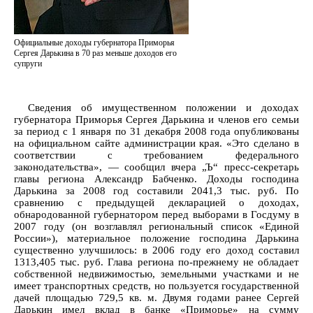
Официальные доходы губернатора Приморья
Сергея Дарькина в 70 раз меньше доходов его
супруги
Сведения об имущественном положении и доходах
губернатора Приморья Сергея Дарькина и членов его семьи
за период с 1 января по 31 декабря 2008 года опубликованы
на официальном сайте администрации края. «Это сделано в
соответствии с требованием федерального
законодательства», — сообщил вчера „Ъ“ пресс-секретарь
главы региона Александр Бабченко. Доходы господина
Дарькина за 2008 год составили 2041,3 тыс. руб. По
сравнению с предыдущей декларацией о доходах,
обнародованной губернатором перед выборами в Госдуму в
2007 году (он возглавлял региональный список «Единой
России»), материальное положение господина Дарькина
существенно улучшилось: в 2006 году его доход составил
1313,405 тыс. руб. Глава региона по-прежнему не обладает
собственной недвижимостью, земельными участками и не
имеет транспортных средств, но пользуется государственной
дачей площадью 729,5 кв. м. Двумя годами ранее Сергей
Дарькин имел вклад в банке «Приморье» на сумму