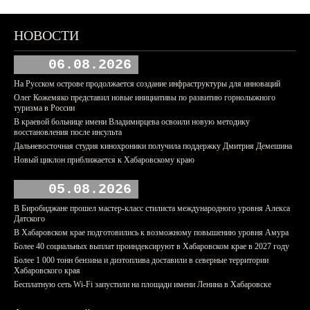
НОВОСТИ
06.08.2026
На Русском острове продолжается создание инфраструктуры для инноваций
Олег Кожемяко представил новые инициативы по развитию горнолыжного
туризма в России
В краевой больнице имени Владимирцева освоили новую методику
восстановления после инсульта
Дальневосточная студия кинохроники получила поддержку Дмитрия Демешина
Новый циклон приближается к Хабаровскому краю
05.08.2026
В Биробиджане прошел мастер-класс стилиста международного уровня Алекса
Датского
В Хабаровском крае подготовились к возможному повышению уровня Амура
Более 40 социальных выплат проиндексируют в Хабаровском крае в 2027 году
Более 1 000 тонн бензина и дизтоплива доставили в северные территории
Хабаровского края
Бесплатную сеть Wi-Fi запустили на площади имени Ленина в Хабаровске