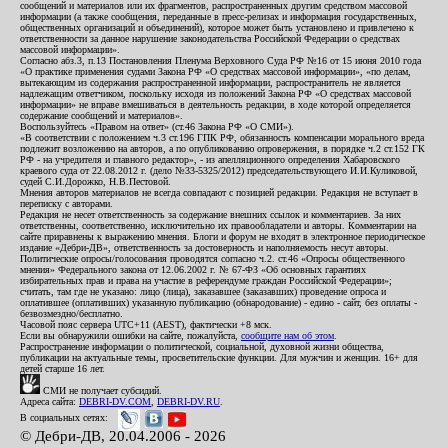
сообщений и материалов или их фрагментов, распространенных другим средством массовой
информации (а также сообщения, переданные в пресс-релизах и информация государственных,
общественных организаций и объединений), которое может быть установлено и привлечено к
ответственности за данное нарушение законодательства Российской Федерации о средствах
массовой информации».
Согласно абз.3, п.13 Постановления Пленума Верховного Суда РФ №16 от 15 июня 2010 года
«О практике применения судами Закона РФ «О средствах массовой информации», «по делам,
вытекающим из содержания распространенной информации, распространитель не является
надлежащим ответчиком, поскольку исходя из положений Закона РФ «О средствах массовой
информации» не вправе вмешиваться в деятельность редакции, в ходе которой определяется
содержание сообщений и материалов».
Воспользуйтесь «Правом на ответ» (ст.46 Закона РФ «О СМИ»).
«В соответствии с положением ч.3 ст.196 ГПК РФ, обязанность компенсации морального вреда
подлежит возложению на авторов, а по опубликованию опровержения, в порядке ч.2 ст.152 ГК
РФ - на учредителя и главного редактор», - из апелляционного определения Хабаровского
краевого суда от 22.08.2012 г. (дело №33-5325/2012) председательствующего И.И.Куликовой,
судей С.И.Дорожко, Н.В.Пестовой.
Мнения авторов материалов не всегда совпадают с позицией редакции. Редакция не вступает в
переписку с авторами.
Редакция не несет ответственность за содержание внешних ссылок и комментариев. За них
ответственны, соответственно, исключительно их правообладатели и авторы. Комментарии на
сайте приравнены к выражению мнения. Блоги и форум не входят в электронное периодическое
издание «Дебри-ДВ», ответственность за достоверность и наполняемость несут авторы.
Политические опросы/голосования проводятся согласно ч.2. ст.46 «Опросы общественного
мнения» Федерального закона от 12.06.2002 г. № 67-ФЗ «Об основных гарантиях
избирательных прав и права на участие в референдуме граждан Российской Федерации»;
считать, там где не указано: лицо (лица), заказавшее (заказавших) проведение опроса и
оплатившее (оплативших) указанную публикацию (обнародование) - едино - сайт, без оплаты -
безвозмездно/бесплатно.
Часовой пояс сервера UTC+11 (AEST), фактически +8 мск.
Если вы обнаружили ошибки на сайте, пожалуйста,
сообщите нам об этом
.
Распространение информации о политической, социальной, духовной жизни общества,
публикации на актуальные темы, просветительские функции. Для мужчин и женщин. 16+ для
детей старше 16 лет.
СМИ не получает субсидий.
Адреса сайта:
DEBRI-DV.COM
,
DEBRI-DV.RU
.
В социальных сетях:
© Дебри-ДВ, 20.04.2006 - 2026