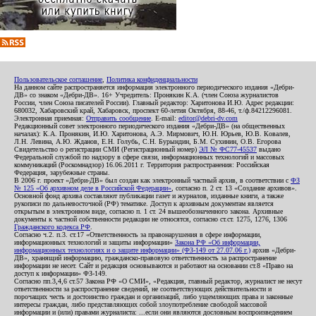
Пользовательское соглашение
,
Политика конфиденциальности
На данном сайте распространяется информация электронного периодического издания «Дебри-
ДВ» со знаком «Дебри-ДВ». 16+ Учредитель: Пронякин К.А. (член Союза журналистов
России, член Союза писателей России). Главный редактор: Харитонова И.Ю. Адрес редакции:
680032, Хабаровский край, Хабаровск, проспект 60-летия Октября, 88-46, т./ф.84212296081.
Электронная приемная:
Отправить сообщение
. E-mail:
editor@debri-dv.com
Редакционный совет электронного периодического издания «Дебри-ДВ» (на общественных
началах): К.А. Пронякин, И.Ю. Харитонова, А.Э. Мирмович, Ю.Н. Юрьев, Ю.В. Ковалев,
Л.Н. Левина, А.Ю. Жданов, Е.Н. Голубь, С.Н. Бурындин, Б.М. Сухинин, О.В. Егорова
Свидетельство о регистрации СМИ (Регистрационный номер)
ЭЛ № ФС77-45537
выдано
Федеральной службой по надзору в сфере связи, информационных технологий и массовых
коммуникаций (Роскомнадзор) 16.06.2011 г. Территория распространения: Российская
Федерация, зарубежные страны.
В 2006 г. проект «Дебри-ДВ» был создан как электронный частный архив, в соответствии с
ФЗ
№ 125 «Об архивном деле в Российской Федерации»
, согласно п. 2 ст. 13 «Создание архивов».
Основной фонд архива составляют публикации газет и журналов, изданные книги, а также
рукописи по дальневосточной (РФ) тематике. Доступ к архивным документам является
открытым в электронном виде, согласно п. 1 ст. 24 вышеобозначенного закона. Архивные
документы к частной собственности редакции не относятся, согласно ст.ст. 1275, 1276, 1306
Гражданского кодекса РФ
.
Согласно ч.2. п.3. ст.17 «Ответственность за правонарушения в сфере информации,
информационных технологий и защиты информации»
Закона РФ «Об информации,
информационных технологиях и о защите информации» (ФЗ-149 от 27.07.06 г.)
архив «Дебри-
ДВ», хранящий информацию, гражданско-правовую ответственность за распространение
информации не несет. Сайт и редакция основываются и работают на основании ст.8 «Право на
доступ к информации» ФЗ-149.
Согласно пп.3,4,6 ст.57 Закона РФ «О СМИ», «Редакция, главный редактор, журналист не несут
ответственности за распространение сведений, не соответствующих действительности и
порочащих честь и достоинство граждан и организаций, либо ущемляющих права и законные
интересы граждан, либо представляющих собой злоупотребление свободой массовой
информации и (или) правами журналиста: ...если они являются дословным воспроизведением