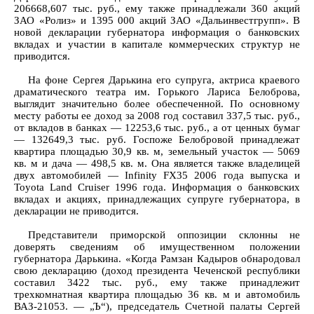
206668,607 тыс. руб., ему также принадлежали 360 акций
ЗАО «Ролиз» и 1395 000 акций ЗАО «Дальинвестгрупп». В
новой декларации губернатора информация о банковских
вкладах и участии в капитале коммерческих структур не
приводится.
На фоне Сергея Дарькина его супруга, актриса краевого
драматического театра им. Горького Лариса Белоброва,
выглядит значительно более обеспеченной. По основному
месту работы ее доход за 2008 год составил 337,5 тыс. руб.,
от вкладов в банках — 12253,6 тыс. руб., а от ценных бумаг
— 132649,3 тыс. руб. Госпоже Белобровой принадлежат
квартира площадью 30,9 кв. м, земельный участок — 5069
кв. м и дача — 498,5 кв. м. Она является также владелицей
двух автомобилей — Infinity FX35 2006 года выпуска и
Toyota Land Cruiser 1996 года. Информация о банковских
вкладах и акциях, принадлежащих супруге губернатора, в
декларации не приводится.
Представители приморской оппозиции склонны не
доверять сведениям об имущественном положении
губернатора Дарькина. «Когда Рамзан Кадыров обнародовал
свою декларацию (доход президента Чеченской республики
составил 3422 тыс. руб., ему также принадлежит
трехкомнатная квартира площадью 36 кв. м и автомобиль
ВАЗ-21053. — „Ъ“), председатель Счетной палаты Сергей