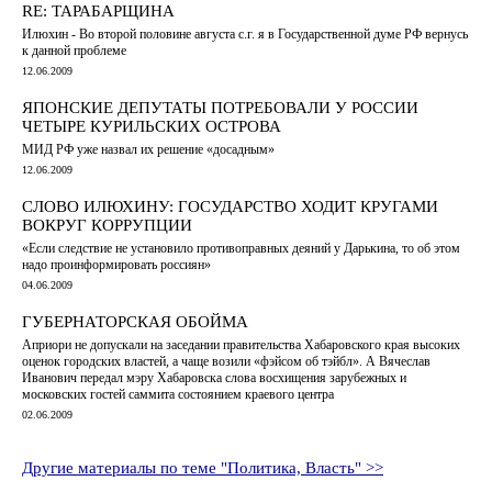
RE: ТАРАБАРЩИНА
Илюхин - Во второй половине августа с.г. я в Государственной думе РФ вернусь
к данной проблеме
12.06.2009
ЯПОНСКИЕ ДЕПУТАТЫ ПОТРЕБОВАЛИ У РОССИИ
ЧЕТЫРЕ КУРИЛЬСКИХ ОСТРОВА
МИД РФ уже назвал их решение «досадным»
12.06.2009
СЛОВО ИЛЮХИНУ: ГОСУДАРСТВО ХОДИТ КРУГАМИ
ВОКРУГ КОРРУПЦИИ
«Если следствие не установило противоправных деяний у Дарькина, то об этом
надо проинформировать россиян»
04.06.2009
ГУБЕРНАТОРСКАЯ ОБОЙМА
Априори не допускали на заседании правительства Хабаровского края высоких
оценок городских властей, а чаще возили «фэйсом об тэйбл». А Вячеслав
Иванович передал мэру Хабаровска слова восхищения зарубежных и
московских гостей саммита состоянием краевого центра
02.06.2009
Другие материалы по теме "Политика, Власть" >>