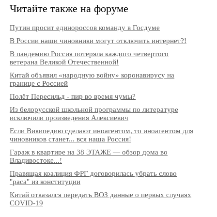
Читайте также на форуме
Путин просит единороссов команду в Госдуме
В России наши чиновники могут отключить интернет?!
В пандемию Россия потеряла каждого четвертого
ветерана Великой Отечественной!
Китай объявил «народную войну» коронавирусу на
границе с Россией
Полёт Пересильд - пир во время чумы?
Из белорусской школьной программы по литературе
исключили произведения Алексиевич
Если Википедию сделают иноагентом, то иноагентом для
чиновников станет... вся наша Россия!
Гараж в квартире на 38 ЭТАЖЕ — обзор дома во
Владивостоке...!
Правящая коалиция ФРГ договорилась убрать слово
"раса" из конституции
Китай отказался передать ВОЗ данные о первых случаях
COVID-19