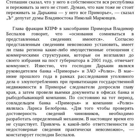
Степашин сказал, что у него в собственности вся республика
и переживать за него не стоит. Думаю, что нам тоже не стоит
переживать за Дарькина — у него все Приморье», — сказал
„Ъ“ депутат думы Владивостока Николай Марковцев.
Глава фракции КПРФ в заксобрании Приморья Владимир
Беспалов говорит, что «основания сомневаться в
представленных сведениях имеются». Согласно
представленным сведениям невозможно установить, имеет
ли глава региона какие-либо имущественные отношения с
коммерческими структурами, которые он возглавлял до
своего избрания на пост губернатора в 2001 году, отмечает
коммунист. Известно, что господин Дарькин являлся
руководителем банка «Приморье» и ЗАО «Ролиз». В мае–
июне прошлого года в рамках расследования уголовного
дела о злоупотреблениях при приватизации государственной
недвижимости в Приморье следователи допросили главу
края, а затем провели выемки документы в офисах банка и
рыбодобывающей компании. По состоянию на тот период,
совладельцем банка «Приморья» и компании «Ролиз»
являлась Лариса Белоброва. «Для того чтобы проверять
достоверность сведений чиновников, необходимо
разработать определенный механизм. В настоящее время его
не существует. Привлечь к какой-либо ответственности за
недостоверные сведения практически невозможно», —
констатирует господин Беспалов.