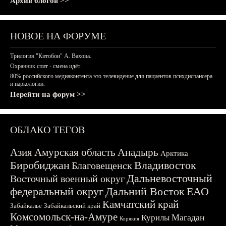
Архив блогов >>
НОВОЕ НА ФОРУМЕ
Трилогия "Китобои" А. Вахова.
Охранник спит - смена идёт
80% российского медиаконтента это телевидение для пациентов психдиспансера
и наркологии.
Перейти на форум >>
ОБЛАКО ТЕГОВ
Азия
Амурская область
Анадырь
Арктика
Биробиджан
Владивосток
Благовещенск
Дальневосточный
Восточный военный округ
федеральный округ
Дальний Восток
ЕАО
Камчатский край
Забайкалье
Забайкальский край
Комсомольск-на-Амуре
Магадан
Курилы
Корякия