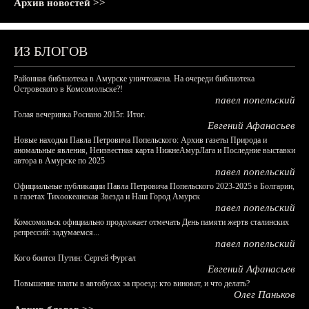
Архив новостей >>
ИЗ БЛОГОВ
Районная библиотека в Амурске уничтожена. На очереди библиотека
Островского в Комсомольске?!
павел попельский
Голая вечеринка Роснано 2015г. Итог.
Евгений Афанасьев
Новые находки Павла Петровича Попельского: Архив газеты Природа и
аномальные явления, Неизвестная карта НижнеАмурЛага и Последние выставки
автора в Амурске по 2025
павел попельский
Официальные публикации Павла Петровича Попельского 2023-2025 в Болгарии,
в газетах Тихоокеанская Звезда и Наш Город Амурск
павел попельский
Комсомольск официально продолжает отмечать День памяти жертв сталинских
репрессий: задумаемся...
павел попельский
Кого боится Путин: Сергей Фургал
Евгений Афанасьев
Повышение платы в автобусах за проезд: кто виноват, и что делать?
Олег Паньков