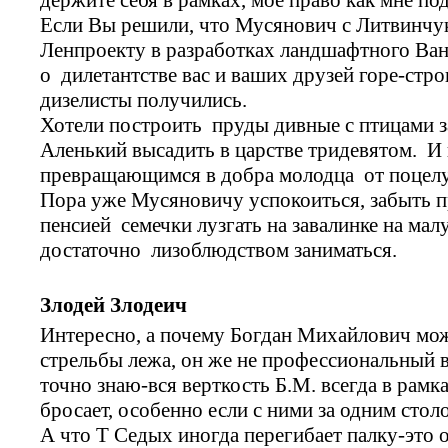
Если Вы решили, что Мусянович с Литвинчук
Ленпроекту в разработках ландшафтного Ван
о дилетантстве вас и ваших друзей горе-стр
дизелисты получились.
Хотели построить пруды дивные с птицами 
Аленький высадить в царстве тридевятом. И
превращающимся в добра молодца от поцелу
Пора уже Мусяновичу успокоиться, забыть п
пенсией семечки лузгать на завалинке на мал
достаточно лизоблюдством заниматься.
Злодей Злодеич
Интересно, а почему Богдан Михайлович мож
стрельбы лежа, он же не профессиональный в
точно знаю-вся верткость Б.М. всегда в рамка
бросает, особенно если с ними за одним стол
А что Т Седых иногда перегибает палку-это 