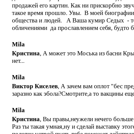
продажей его картин. Как ни прискорбно звуч
такое время прошло. Увы. В моей биографии
общества и людей. А Ваша кумир Седых - 
обличениями да прославлением себя, будто 
Mila
Кристина
, А может это Моська из басни Кры
нет...
Mila
Виктор Киселев
, А зачем вам оплот "бес пре
заразно как эбола?Смотрите,а то вакцины еще н
Mila
Кристина
, Вы правы,неужели нечего больше
Раз ты такая умная,ну и сделай выставку эт
полотен устрой,пусть тебе поможет действую