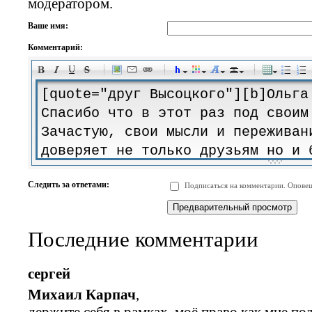
модератором.
Ваше имя:
Комментарий:
-
-
-
-
-
-
-
-
-
-
-
-
-
-
-
-
-
-
-
-
-
-
-
-
-
-
-
-
-
-
-
-
-
-
-
-
Следить за ответами:
Подписаться на комментарии. Оповещ
-
-
-
-
-
-
-
-
-
Последние комментарии
сергей
Михаил Карпач
,
держите себя в рамках, моё право как мне п