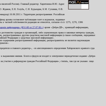
 писателей России). Главный редактор: Харитонова И.Ю. Адрес
Ю. Жданов, Е.Н. Голубь, С.Н. Бурындин, Б.М. Сухинин, О.В.
надзор) 16.06.2011 г. Территория распространения: Российская
й фонд архива составляют публикации газет и журналов, изданные
к частной собственности редакции не относятся, согласно ст.ст. 1275, 1276, 1306
щите информации» (ФЗ-149 от 27.07.06 г.)
архив «Дебри-ДВ», хранящий информацию,
ь и достоинство граждан и организаций, либо ущемляющих права и законные интересы граждан,
ов, распространенных другим средством массовой информации (а также сообщения, переданные
сийской Федерации о средствах массовой информации».
из содержания распространенной информации, распространитель не является надлежащим
ериалов».
редителя и главного редактор», - из апелляционного определения Хабаровского краевого суда
ны к выражению мнения. Блоги и форум не входят в электронное периодическое издание «Дебри-
а участие в референдуме граждан Российской Федерации»; считать, там где не указано: лицо