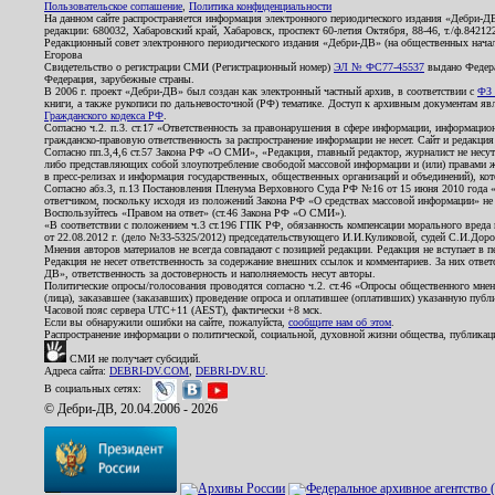
Пользовательское соглашение
,
Политика конфиденциальности
На данном сайте распространяется информация электронного периодического издания «Дебри-Д
редакции: 680032, Хабаровский край, Хабаровск, проспект 60-летия Октября, 88-46, т./ф.8421
Редакционный совет электронного периодического издания «Дебри-ДВ» (на общественных нач
Егорова
Свидетельство о регистрации СМИ (Регистрационный номер)
ЭЛ № ФС77-45537
выдано Федера
Федерация, зарубежные страны.
В 2006 г. проект «Дебри-ДВ» был создан как электронный частный архив, в соответствии с
ФЗ 
книги, а также рукописи по дальневосточной (РФ) тематике. Доступ к архивным документам явля
Гражданского кодекса РФ
.
Согласно ч.2. п.3. ст.17 «Ответственность за правонарушения в сфере информации, информац
гражданско-правовую ответственность за распространение информации не несет. Сайт и редакци
Согласно пп.3,4,6 ст.57 Закона РФ «О СМИ», «Редакция, главный редактор, журналист не несут
либо представляющих собой злоупотребление свободой массовой информации и (или) правами ж
в пресс-релизах и информация государственных, общественных организаций и объединений), кот
Согласно абз.3, п.13 Постановления Пленума Верховного Суда РФ №16 от 15 июня 2010 года 
ответчиком, поскольку исходя из положений Закона РФ «О средствах массовой информации» не 
Воспользуйтесь «Правом на ответ» (ст.46 Закона РФ «О СМИ»).
«В соответствии с положением ч.3 ст.196 ГПК РФ, обязанность компенсации морального вреда п
от 22.08.2012 г. (дело №33-5325/2012) председательствующего И.И.Куликовой, судей С.И.Дор
Мнения авторов материалов не всегда совпадают с позицией редакции. Редакция не вступает в п
Редакция не несет ответственность за содержание внешних ссылок и комментариев. За них отве
ДВ», ответственность за достоверность и наполняемость несут авторы.
Политические опросы/голосования проводятся согласно ч.2. ст.46 «Опросы общественного мнени
(лица), заказавшее (заказавших) проведение опроса и оплатившее (оплативших) указанную публик
Часовой пояс сервера UTC+11 (AEST), фактически +8 мск.
Если вы обнаружили ошибки на сайте, пожалуйста,
сообщите нам об этом
.
Распространение информации о политической, социальной, духовной жизни общества, публикац
СМИ не получает субсидий.
Адреса сайта:
DEBRI-DV.COM
,
DEBRI-DV.RU
.
В социальных сетях:
© Дебри-ДВ, 20.04.2006 - 2026