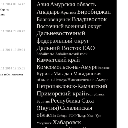
Азия
Амурская область
.11.2014 00:14:42
Как ни
Биробиджан
Анадырь
Арктика
лько
Владивосток
Благовещенск
Восточный военный округ
.11.2014 20:00:42
Дальневосточный
федеральный округ
Дальний Восток
ЕАО
.11.2014 19:59:24
Забайкалье
Забайкальский край
Камчатский край
Комсомольск-на-Амуре
Корякия
.11.2014 19:55:35
Магадан
Магаданская
Курилы
ть тебе поможет
область
Николаевск-на-Амуре
Находка
Петропавловск-Камчатский
Приморский край
Республика
Республика Саха
Бурятия
(Якутия)
Сахалинская
область
ТОФ
Тында
Улан-Удэ
Сибирь
Хабаровск
Уссурийск