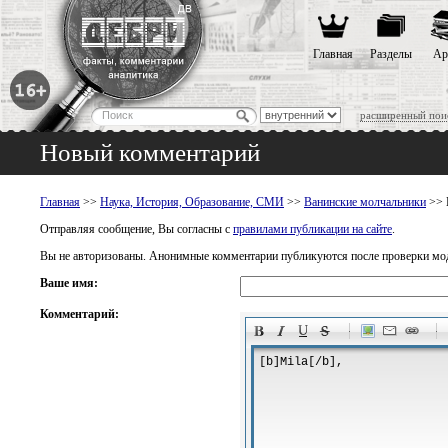
Главная
Разделы
Ар
расширенный пои
Новый комментарий
Главная
>>
Наука, История, Образование, СМИ
>>
Ванинские молчальники
>> 
Отправляя сообщение, Вы согласны с
правилами публикации на сайте
.
Вы не авторизованы. Анонимные комментарии публикуются после проверки мо
Ваше имя:
Комментарий:
-
-
-
-
-
-
-
-
-
-
-
-
-
-
-
-