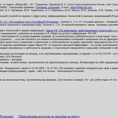
В» со знаком «Дебри-ДВ». 16+ Учредитель: Пронякин К.А. (член Союза журналистов России, член Союза
2296081. Электронная приемная:
Отправить сообщение
. E-mail:
editor@debri-dv.com
алах): К.А. Пронякин, И.Ю. Харитонова, А.Э. Мирмович, Ю.Н. Юрьев, Ю.В. Ковалев, Л.Н. Левина, А.
льной службой по надзору в сфере связи, информационных технологий и массовых коммуникаций (Роском
№ 125 «Об архивном деле в Российской Федерации»
, согласно п. 2 ст. 13 «Создание архивов». Основно
ется открытым в электронном виде, согласно п. 1 ст. 24 вышеобозначенного закона. Архивные документы 
ионных технологий и защиты информации»
Закона РФ «Об информации, информационных технологиях и о за
я основываются и работают на основании ст.8 «Право на доступ к информации» ФЗ-149.
 ответственности за распространение сведений, не соответствующих действительности и порочащих чест
урналиста: ...если они являются дословным воспроизведением сообщений и материалов или их фрагмент
орое может быть установлено и привлечено к ответственности за данное нарушение законодательства Рос
«О практике применения судами Закона РФ «О средствах массовой информации», «по делам, вытекающим 
вправе вмешиваться в деятельность редакции, в ходе которой определяется содержание сообщений и мат
одлежит возложению на авторов, а по опубликованию опровержения, в порядке ч.2 ст.152 ГК РФ - на уч
ожко, Н.В.Пестовой.
ереписку с авторами.
тственны, соответственно, исключительно их правообладатели и авторы. Комментарии на сайте приравне
я» Федерального закона от 12.06.2002 г. № 67-ФЗ «Об основных гарантиях избирательных прав и права н
ацию (обнародование) - едино - сайт, без оплаты - безвозмездно/бесплатно.
ии на актуальные темы, просветительские функции. Для мужчин и женщин. 16+ для детей старше 16 лет.