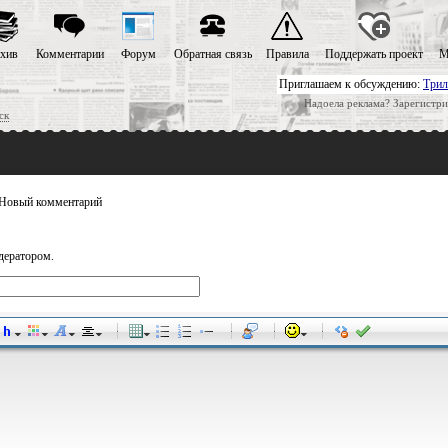
хив
Комментарии
Форум
Обратная связь
Правила
Поддержать проект
М
Приглашаем к обсуждению:
Трил
Надоела реклама? Зарегистри
ск
Новый комментарий
дератором.
-
-
-
-
-
-
-
-
-
-
-
-
-
-
-
-
-
-
-
-
-
-
-
-
-
-
-
-
-
-
-
-