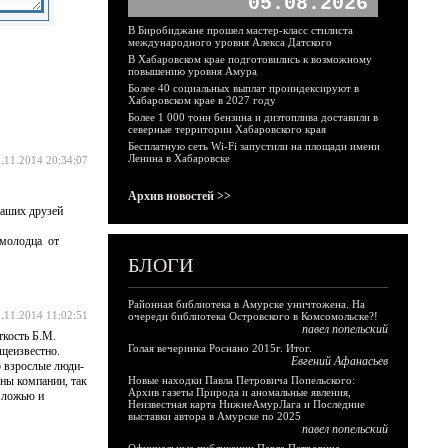
05.08.2026
В Биробиджане прошел мастер-класс стилиста
международного уровня Алекса Датского
В Хабаровском крае подготовились к возможному
повышению уровня Амура
Более 40 социальных выплат проиндексируют в
Хабаровском крае в 2027 году
Более 1 000 тонн бензина и дизтоплива доставили в
северные территории Хабаровского края
Бесплатную сеть Wi-Fi запустили на площади имени
Ленина в Хабаровске
.11.2014 20:34:07
Архив новостей >>
ваших друзей
 молодца от
БЛОГИ
Районная библиотека в Амурске уничтожена. На
.11.2014 11:02:51
очереди библиотека Островского в Комсомольске?!
павел попельский
ткость Б.М.
Голая вечеринка Роснано 2015г. Итог.
бщеизвестно.
Евгений Афанасьев
о взрослые люди-
оны компании, так
Новые находки Павла Петровича Попельского:
Архив газеты Природа и аномальные явления,
а ложью и
Неизвестная карта НижнеАмурЛага и Последние
выставки автора в Амурске по 2025
павел попельский