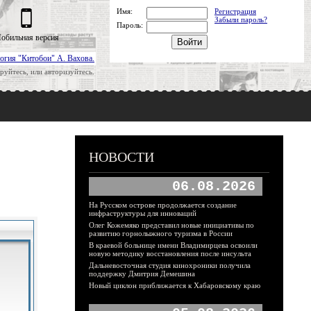
Имя:
Регистрация
Забыли пароль?
Пароль:
обильная версия
огия "Китобои" А. Вахова.
руйтесь, или авторизуйтесь.
НОВОСТИ
06.08.2026
На Русском острове продолжается создание
инфраструктуры для инноваций
Олег Кожемяко представил новые инициативы по
развитию горнолыжного туризма в России
В краевой больнице имени Владимирцева освоили
новую методику восстановления после инсульта
Дальневосточная студия кинохроники получила
поддержку Дмитрия Демешина
Новый циклон приближается к Хабаровскому краю