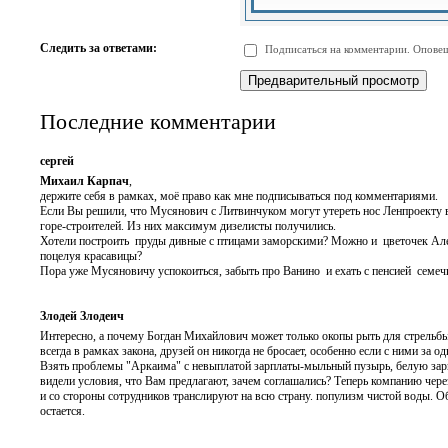
-
-
-
-
-
-
-
-
Следить за ответами:
Подписаться на комментарии. Оповещ
-
-
-
-
-
-
Последние комментарии
сергей
Михаил Карпач
,
держите себя в рамках, моё право как мне подписываться под комментариями.
Если Вы решили, что Мусянович с Литвинчуком могут утереть нос Ленпроекту в
горе-строителей. Из них максимум дизелисты получились.
Хотели построить пруды дивные с птицами заморскими? Можно и цветочек Але
поцелуя красавицы?
Пора уже Мусяновичу успокоиться, забыть про Ванино и ехать с пенсией семечк
Злодей Злодеич
Интересно, а почему Богдан Михайлович может только окопы рыть для стрельбы 
всегда в рамках закона, друзей он никогда не бросает, особенно если с ними за
Взять проблемы "Аркаима" с невыплатой зарплаты-мыльный пузырь, белую зарпл
видели условия, что Вам предлагают, зачем соглашались? Теперь компанию через
и со стороны сотрудников транслируют на всю страну. популизм чистой воды. О
остается.