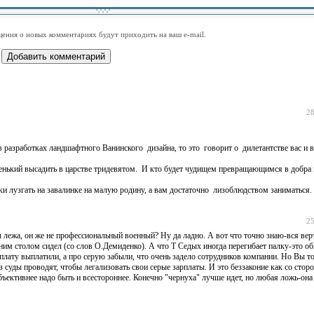
-
-
-
-
-
-
-
-
-
-
-
-
-
-
-
-
ения о новых комментариях будут приходить на ваш e-mail.
-
-
-
-
-
-
-
-
-
-
-
-
28
 разработках ландшафтного Ванинского дизайна, то это говорит о дилетантстве вас и 
нький высадить в царстве тридевятом. И кто будет чудищем превращающимся в добра
и лузгать на завалинке на малую родину, а вам достаточно лизоблюдством заниматься.
25
лежа, он же не профессиональный военный? Ну да ладно. А вот что точно знаю-вся вер
 одним столом сидел (со слов О.Демиденко). А что Т Седых иногда перегибает палку-это о
ату выплатили, а про серую забыли, что очень задело сотрудников компании. Но Вы т
 суды проводят, чтобы легализовать свои серые зарплаты. И это беззаконие как со стор
бъективнее надо быть и всестороннее. Конечно "чернуха" лучше идет, но любая ложь-он