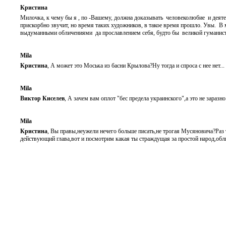
Кристина
Милочка, к чему бы я , по -Вашему, должна доказывать человеколюбие и деят
прискорбно звучит, но время таких художников, в такое время прошло. Увы. 
выдуманными обличениями да прославлением себя, будто бы великой гуманист
Mila
Кристина
, А может это Моська из басни Крылова?Ну тогда и спроса с нее нет...
Mila
Виктор Киселев
, А зачем вам оплот "бес предела украинского",а это не заразно
Mila
Кристина
, Вы правы,неужели нечего больше писать,не трогая Мусяновича?Раз 
действующий глава,вот и посмотрим какая ты страждущая за простой народ,обли