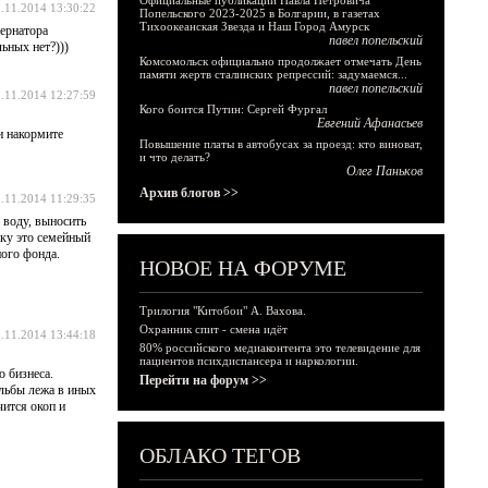
Официальные публикации Павла Петровича
.11.2014 13:30:22
Попельского 2023-2025 в Болгарии, в газетах
Тихоокеанская Звезда и Наш Город Амурск
бернатора
павел попельский
ьных нет?)))
Комсомольск официально продолжает отмечать День
памяти жертв сталинских репрессий: задумаемся...
павел попельский
.11.2014 12:27:59
Кого боится Путин: Сергей Фургал
Евгений Афанасьев
и накормите
Повышение платы в автобусах за проезд: кто виноват,
и что делать?
Олег Паньков
Архив блогов >>
.11.2014 11:29:35
 воду, выносить
ьку это семейный
ного фонда.
НОВОЕ НА ФОРУМЕ
Трилогия "Китобои" А. Вахова.
Охранник спит - смена идёт
.11.2014 13:44:18
80% российского медиаконтента это телевидение для
пациентов психдиспансера и наркологии.
о бизнеса.
Перейти на форум >>
ельбы лежа в иных
чится окоп и
ОБЛАКО ТЕГОВ