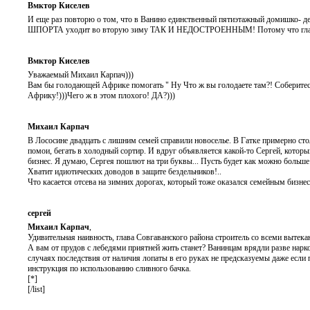
Вмктор Киселев
И еще раз повторю о том, что в Ванино единственный пятиэтажный домишко- де
ШПОРТА уходит во вторую зиму ТАК И НЕДОСТРОЕННЫМ! Потому что глава не М
Вмктор Киселев
Уважаемый Михаил Карпач)))
Вам бы голодающей Африке помогать " Ну Что ж вы голодаете там?! Соберитесь 
Африку!)))Чего ж в этом плохого! ДА?)))
Михаил Карпач
В Лососине двадцать с лишним семей справили новоселье. В Гатке примерно стол
помои, бегать в холодный сортир. И вдруг объявляется какой-то Сергей, который
бизнес. Я думаю, Сергея пошлют на три буквы... Пусть будет как можно больше
Хватит идиотических доводов в защите бездельников!..
Что касается отсева на зимних дорогах, который тоже оказался семейным бизне
сергей
Михаил Карпач
,
Удивительная наивность, глава Совгаванского района строитель со всеми вытек
А вам от прудов с лебедями приятней жить станет? Ванинцам врядли разве нарк
случаях последствия от наличия лопаты в его руках не предсказуемы даже если
инструкция по использованию сливного бачка.
[*]
[/list]