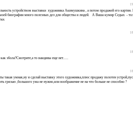
19
ельность устройством выставки художника Акимушкина , а потом продажей его картин. 
В моей биографии много полезных дел для общества и людей. А Ваша кумир Седых - то
ки.
18
18
 как эбола?Смотрите,а то вакцины еще нет......
18
ты такая умная,ну и сделай выставку этого художника,плюс продажу полотен устрой,пус
ть грязью ,большого ума не нужно,или воображение не на что больше не способно ?