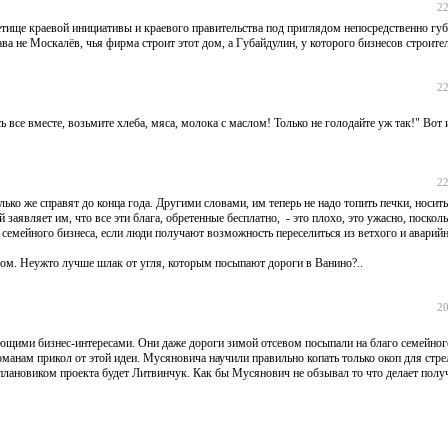
22
тище краевой инициативы и краевого правительства под приглядом непосредственно гу
оскалёв, чья фирма строит этот дом, а Губайдулин, у которого бизнесов строител
22
все вместе, возьмите хлеба, мяса, молока с маслом! Только не голодайте уж так!" Вот 
22
ько же справят до конца года. Другими словами, им теперь не надо топить печки, носить
 заявляет им, что все эти блага, обретенные бесплатно, - это плохо, это ужасно, поскол
 семейного бизнеса, если люди получают возможность переселиться из ветхого и аварий
сом. Неужто лучше шлак от угля, которым посыпают дороги в Ванино?..
20
ающими бизнес-интересами. Они даже дороги зимой отсевом посыпали на благо семейног
оманам прикол от этой идеи. Мусяновича научили правильно копать только окоп для стр
 плановиком проекта будет Литвинчук. Как бы Мусянович не обзывал то что делает полу