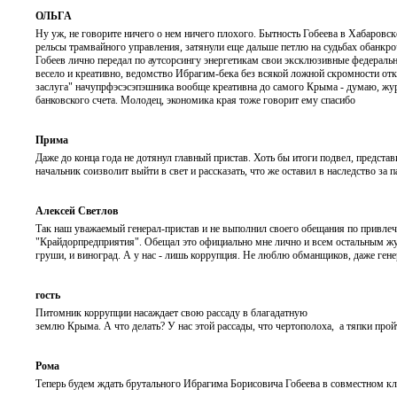
ОЛЬГА
Ну уж, не говорите ничего о нем ничего плохого. Бытность Гобеева в Хабаровс
рельсы трамвайного управления, затянули еще дальше петлю на судьбах обанкроч
Гобеев лично передал по аутсорсингу энергетикам свои эксклюзивные федераль
весело и креативно, ведомство Ибрагим-бека без всякой ложной скромности отк
заслуга" начупрфэсэсэпэшника вообще креативна до самого Крыма - думаю, жур
банковского счета. Молодец, экономика края тоже говорит ему спасибо
Прима
Даже до конца года не дотянул главный пристав. Хоть бы итоги подвел, предста
начальник соизволит выйти в свет и рассказать, что же оставил в наследство за 
Алексей Светлов
Так наш уважаемый генерал-пристав и не выполнил своего обещания по привле
"Крайдорпредприятия". Обещал это официально мне лично и всем остальным жур
груши, и виноград. А у нас - лишь коррупция. Не люблю обманщиков, даже гене
гость
Питомник коррупции насаждает свою рассаду в благадатную
землю Крыма. А что делать? У нас этой рассады, что чертополоха, а тяпки пройт
Рома
Теперь будем ждать брутального Ибрагима Борисовича Гобеева в совместном