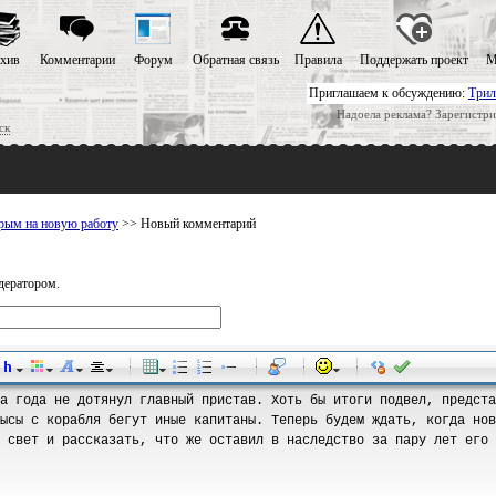
хив
Комментарии
Форум
Обратная связь
Правила
Поддержать проект
М
Приглашаем к обсуждению:
Трил
Надоела реклама? Зарегистри
ск
Крым на новую работу
>> Новый комментарий
дератором.
-
-
-
-
-
-
-
-
-
-
-
-
-
-
-
-
-
-
-
-
-
-
-
-
-
-
-
-
-
-
-
-