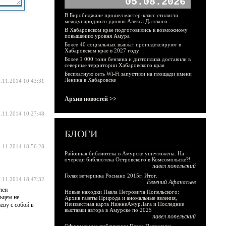
05.08.2026
В Биробиджане прошел мастер-класс стилиста
международного уровня Алекса Датского
В Хабаровском крае подготовились к возможному
повышению уровня Амура
Более 40 социальных выплат проиндексируют в
Хабаровском крае в 2027 году
Более 1 000 тонн бензина и дизтоплива доставили в
северные территории Хабаровского края
Бесплатную сеть Wi-Fi запустили на площади имени
Ленина в Хабаровске
.11.2014 10:43:31
Архив новостей >>
.11.2014 10:27:48
БЛОГИ
.11.2014 18:56:28
Районная библиотека в Амурске уничтожена. На
очереди библиотека Островского в Комсомольске?!
павел попельский
Голая вечеринка Роснано 2015г. Итог.
.11.2014 18:47:32
Евгений Афанасьев
лен
Новые находки Павла Петровича Попельского:
ьцем не
Архив газеты Природа и аномальные явления,
Неизвестная карта НижнеАмурЛага и Последние
еву с собой в
выставки автора в Амурске по 2025
павел попельский