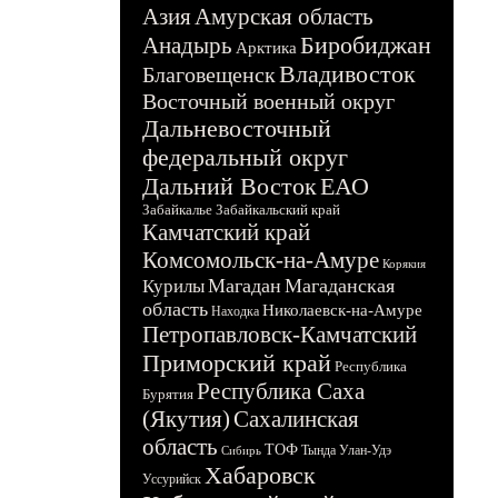
Азия
Амурская область
Биробиджан
Анадырь
Арктика
Владивосток
Благовещенск
Восточный военный округ
Дальневосточный
федеральный округ
Дальний Восток
ЕАО
Забайкалье
Забайкальский край
Камчатский край
Комсомольск-на-Амуре
Корякия
Магадан
Магаданская
Курилы
область
Николаевск-на-Амуре
Находка
Петропавловск-Камчатский
Приморский край
Республика
Республика Саха
Бурятия
(Якутия)
Сахалинская
область
ТОФ
Тында
Улан-Удэ
Сибирь
Хабаровск
Уссурийск