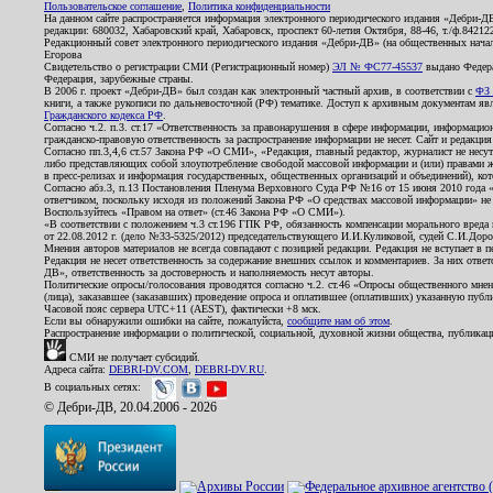
Пользовательское соглашение
,
Политика конфиденциальности
На данном сайте распространяется информация электронного периодического издания «Дебри-Д
редакции: 680032, Хабаровский край, Хабаровск, проспект 60-летия Октября, 88-46, т./ф.8421
Редакционный совет электронного периодического издания «Дебри-ДВ» (на общественных нач
Егорова
Свидетельство о регистрации СМИ (Регистрационный номер)
ЭЛ № ФС77-45537
выдано Федера
Федерация, зарубежные страны.
В 2006 г. проект «Дебри-ДВ» был создан как электронный частный архив, в соответствии с
ФЗ 
книги, а также рукописи по дальневосточной (РФ) тематике. Доступ к архивным документам явля
Гражданского кодекса РФ
.
Согласно ч.2. п.3. ст.17 «Ответственность за правонарушения в сфере информации, информац
гражданско-правовую ответственность за распространение информации не несет. Сайт и редакци
Согласно пп.3,4,6 ст.57 Закона РФ «О СМИ», «Редакция, главный редактор, журналист не несут
либо представляющих собой злоупотребление свободой массовой информации и (или) правами ж
в пресс-релизах и информация государственных, общественных организаций и объединений), кот
Согласно абз.3, п.13 Постановления Пленума Верховного Суда РФ №16 от 15 июня 2010 года 
ответчиком, поскольку исходя из положений Закона РФ «О средствах массовой информации» не 
Воспользуйтесь «Правом на ответ» (ст.46 Закона РФ «О СМИ»).
«В соответствии с положением ч.3 ст.196 ГПК РФ, обязанность компенсации морального вреда п
от 22.08.2012 г. (дело №33-5325/2012) председательствующего И.И.Куликовой, судей С.И.Дор
Мнения авторов материалов не всегда совпадают с позицией редакции. Редакция не вступает в п
Редакция не несет ответственность за содержание внешних ссылок и комментариев. За них отве
ДВ», ответственность за достоверность и наполняемость несут авторы.
Политические опросы/голосования проводятся согласно ч.2. ст.46 «Опросы общественного мнени
(лица), заказавшее (заказавших) проведение опроса и оплатившее (оплативших) указанную публик
Часовой пояс сервера UTC+11 (AEST), фактически +8 мск.
Если вы обнаружили ошибки на сайте, пожалуйста,
сообщите нам об этом
.
Распространение информации о политической, социальной, духовной жизни общества, публикац
СМИ не получает субсидий.
Адреса сайта:
DEBRI-DV.COM
,
DEBRI-DV.RU
.
В социальных сетях:
© Дебри-ДВ, 20.04.2006 - 2026