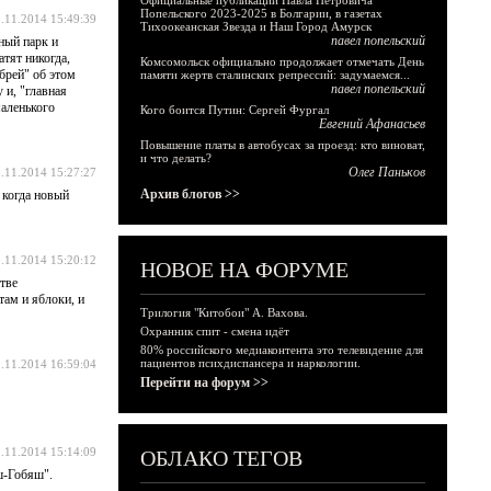
Официальные публикации Павла Петровича
Попельского 2023-2025 в Болгарии, в газетах
.11.2014 15:49:39
Тихоокеанская Звезда и Наш Город Амурск
павел попельский
ный парк и
тят никогда,
Комсомольск официально продолжает отмечать День
брей" об этом
памяти жертв сталинских репрессий: задумаемся...
павел попельский
 и, "главная
маленького
Кого боится Путин: Сергей Фургал
Евгений Афанасьев
Повышение платы в автобусах за проезд: кто виноват,
и что делать?
Олег Паньков
.11.2014 15:27:27
Архив блогов >>
 когда новый
.11.2014 15:20:12
НОВОЕ НА ФОРУМЕ
тве
там и яблоки, и
Трилогия "Китобои" А. Вахова.
Охранник спит - смена идёт
80% российского медиаконтента это телевидение для
пациентов психдиспансера и наркологии.
.11.2014 16:59:04
Перейти на форум >>
.11.2014 15:14:09
ОБЛАКО ТЕГОВ
ш-Гобяш".