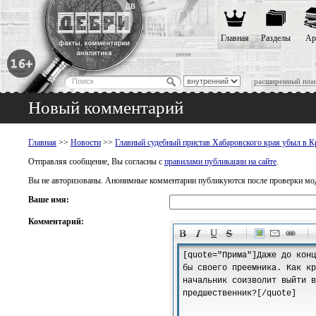
Главная
Разделы
Ар
расширенный пои
Новый комментарий
Главная
>>
Новости
>>
Главный судебный пристав Хабаровского края убыл в 
Отправляя сообщение, Вы согласны с
правилами публикации на сайте
.
Вы не авторизованы. Анонимные комментарии публикуются после проверки мо
Ваше имя:
Комментарий:
-
-
-
-
-
-
-
-
-
-
-
-
-
-
-
-