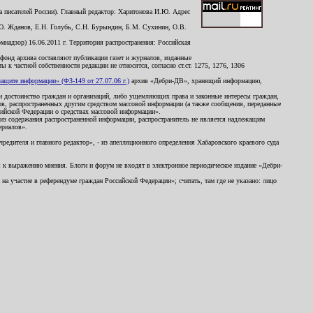
 писателей России). Главный редактор: Харитонова И.Ю. Адрес
Ю. Жданов, Е.Н. Голубь, С.Н. Бурындин, Б.М. Сухинин, О.В.
надзор) 16.06.2011 г. Территория распространения: Российская
й фонд архива составляют публикации газет и журналов, изданные
к частной собственности редакции не относятся, согласно ст.ст. 1275, 1276, 1306
щите информации» (ФЗ-149 от 27.07.06 г.)
архив «Дебри-ДВ», хранящий информацию,
ь и достоинство граждан и организаций, либо ущемляющих права и законные интересы граждан,
ов, распространенных другим средством массовой информации (а также сообщения, переданные
сийской Федерации о средствах массовой информации».
из содержания распространенной информации, распространитель не является надлежащим
ериалов».
редителя и главного редактор», - из апелляционного определения Хабаровского краевого суда
ны к выражению мнения. Блоги и форум не входят в электронное периодическое издание «Дебри-
а участие в референдуме граждан Российской Федерации»; считать, там где не указано: лицо