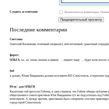
-
-
-
-
-
-
-
-
Следить за ответами:
Подписаться на комментарии. Оповещ
-
-
-
-
-
-
Последние комментарии
Светлана
Анатолий Касьяненко отличный специалист, интелегентный, грамотный сотрудни
форест
ОЛЬГА
, ха...ха очень смешно и наивно ....пишите чаще ....будет всем весело о
боб
я думаю, Юлия Вандышева должна возглавить КП-Севастополь. и переехать ту
Юля - для ОЛЬГИ
Касательно той прессухи Гобеева, я сама слышала, что Гобеев обещал публичн
общественного совета приставов Юля Вандышева тут же подсуетилась под Гобе
шевельнули. А, между прочим, приставами было совершено злостное правонаруш
город-герой Севастополь.