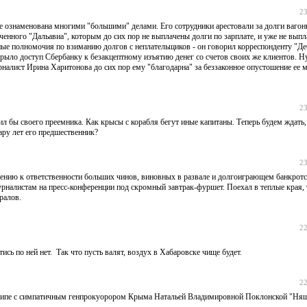
23
ке ознаменована многими "большими" делами. Его сотрудники арестовали за долги вагон
енного "Дальавиа", которым до сих пор не выплачены долги по зарплате, и уже не выпла
ные полномочия по взиманию долгов с неплательщиков - он говорил корреспонденту "Де
рыло доступ Сбербанку к безакцептному изъятию денег со счетов своих же клиентов. Ну
налист Ирина Харитонова до сих пор ему "благодарна" за беззаконное опустошение ее 
23
вил бы своего преемника. Как крысы с корабля бегут иные капитаны. Теперь будем ждать,
пару лет его предшественник?
23
чению к ответственности больших чинов, виновных в развале и долгоиграющем банкротс
налистам на пресс-конференции под скромный завтрак-фуршет. Поехал в теплые края, 
ралов.
22
ись по ней нет. Так что пусть валят, воздух в Хабаровске чище будет.
22
 клипе с симпатичным генпрокуорором Крыма Натальей Владимировной Поклонской "Ня