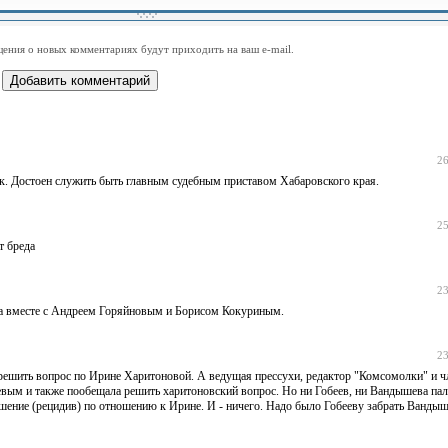
-
-
-
-
-
-
-
-
-
-
-
-
-
-
-
-
ения о новых комментариях будут приходить на ваш e-mail.
-
-
-
-
-
-
-
-
-
-
-
-
26
к. Достоен служить быть главным судебным приставом Хабаровского края.
25
т бреда
23
да вместе с Андреем Горяйновым и Борисом Кокуриным.
23
о решить вопрос по Ирине Харитоновой. А ведущая прессухи, редактор "Комсомолки" и ч
евым и также пообещала решить харитоновский вопрос. Но ни Гобеев, ни Вандышева пал
ение (рецидив) по отношению к Ирине. И - ничего. Надо было Гобееву забрать Вандыш