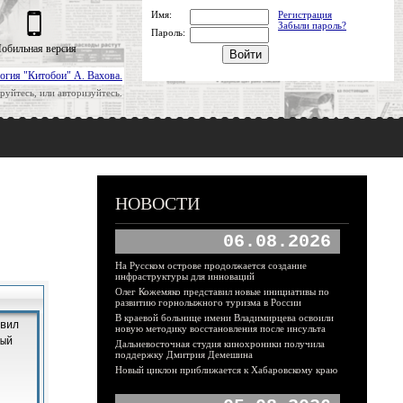
Имя:
Регистрация
Забыли пароль?
Пароль:
обильная версия
огия "Китобои" А. Вахова.
руйтесь, или авторизуйтесь.
НОВОСТИ
06.08.2026
На Русском острове продолжается создание
инфраструктуры для инноваций
Олег Кожемяко представил новые инициативы по
развитию горнолыжного туризма в России
В краевой больнице имени Владимирцева освоили
новую методику восстановления после инсульта
Дальневосточная студия кинохроники получила
поддержку Дмитрия Демешина
Новый циклон приближается к Хабаровскому краю