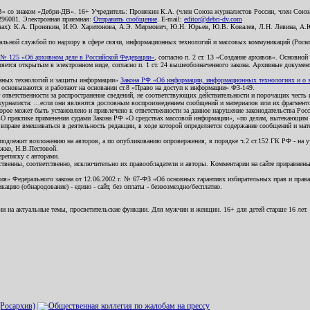
В» со знаком «Дебри-ДВ». 16+ Учредитель: Пронякин К.А. (член Союза журналистов России, член Союза
2296081. Электронная приемная:
Отправить сообщение
. E-mail:
editor@debri-dv.com
алах): К.А. Пронякин, И.Ю. Харитонова, А.Э. Мирмович, Ю.Н. Юрьев, Ю.В. Ковалев, Л.Н. Левина, А.
льной службой по надзору в сфере связи, информационных технологий и массовых коммуникаций (Роском
№ 125 «Об архивном деле в Российской Федерации»
, согласно п. 2 ст. 13 «Создание архивов». Основно
ется открытым в электронном виде, согласно п. 1 ст. 24 вышеобозначенного закона. Архивные документы 
ионных технологий и защиты информации»
Закона РФ «Об информации, информационных технологиях и о за
я основываются и работают на основании ст.8 «Право на доступ к информации» ФЗ-149.
 ответственности за распространение сведений, не соответствующих действительности и порочащих чест
урналиста: ...если они являются дословным воспроизведением сообщений и материалов или их фрагмент
орое может быть установлено и привлечено к ответственности за данное нарушение законодательства Рос
«О практике применения судами Закона РФ «О средствах массовой информации», «по делам, вытекающим 
вправе вмешиваться в деятельность редакции, в ходе которой определяется содержание сообщений и мат
одлежит возложению на авторов, а по опубликованию опровержения, в порядке ч.2 ст.152 ГК РФ - на уч
ожко, Н.В.Пестовой.
ереписку с авторами.
тственны, соответственно, исключительно их правообладатели и авторы. Комментарии на сайте приравне
я» Федерального закона от 12.06.2002 г. № 67-ФЗ «Об основных гарантиях избирательных прав и права н
ацию (обнародование) - едино - сайт, без оплаты - безвозмездно/бесплатно.
ии на актуальные темы, просветительские функции. Для мужчин и женщин. 16+ для детей старше 16 лет.