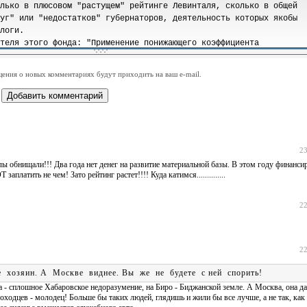
-
-
-
-
-
-
-
-
-
-
-
-
-
-
-
-
-
-
-
-
-
-
-
-
-
-
-
-
-
-
-
-
ения о новых комментариях будут приходить на ваш e-mail.
-
-
-
-
-
-
-
-
-
-
-
-
23
ы обнищали!!! Два года нет денег на развитие материальной базы. В этом году финанси
атить не чем! Зато рейтинг растет!!!! Куда катимся..............
22
22
 хозяин. А Москве виднее. Вы же не будете с ней спорить!
команда - сплошное Хабаровское недоразумение, на Биро - Биджанской земле. А Москва, она д
Проходцев - молодец! Больше бы таких людей, глядишь и жили бы все лучше, а не так, как