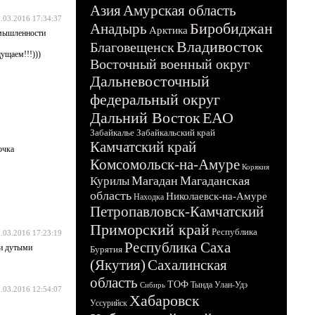
Азия
Амурская область
.03.2016 17:34:37
Биробиджан
Анадырь
Арктика
омышленности
Владивосток
Благовещенск
ущаем!!!)))
Восточный военный округ
Дальневосточный
федеральный округ
Дальний Восток
ЕАО
Забайкалье
Забайкальский край
Камчатский край
очка
Комсомольск-на-Амуре
Корякия
Магадан
Магаданская
Курилы
область
Николаевск-на-Амуре
Находка
Петропавловск-Камчатский
Приморский край
Республика
.03.2016 17:23:19
Республика Саха
ми дутыми
Бурятия
(Якутия)
Сахалинская
область
ТОФ
Тында
Улан-Удэ
Сибирь
.03.2016 12:54:07
Хабаровск
Уссурийск