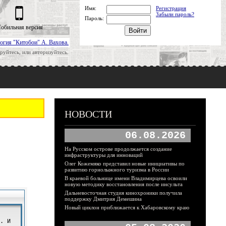
Имя:
Регистрация
Забыли пароль?
Пароль:
обильная версия
огия "Китобои" А. Вахова.
руйтесь, или авторизуйтесь.
НОВОСТИ
06.08.2026
На Русском острове продолжается создание
инфраструктуры для инноваций
Олег Кожемяко представил новые инициативы по
развитию горнолыжного туризма в России
В краевой больнице имени Владимирцева освоили
новую методику восстановления после инсульта
Дальневосточная студия кинохроники получила
поддержку Дмитрия Демешина
Новый циклон приближается к Хабаровскому краю