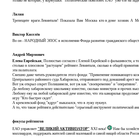
только не которые, у кормушки. "Политический тяжеловес ЕАО" уже еле на задн
Лилия
Трепещите враги Левинталя! Показала Вам Москва кто в доме хозяин. А Мо
Виктор Киселёв
Во он - НАРОДНЫЙ ЭПОС в исполнении Фонда развития гражданского общества, с
Андрей Мирмович
Елена Еврейская
, Полностью согласен с Еленой Еврейской о фальшивости, а то
столько в плюсовом "растущем" рейтинге Левинталя, сколько в общей примитивн
эти политологи.
Смешно даже читать руководителя этого фонда: "Применение понижающего коэ
Центрального районного суда Хабаровска, отправившего под домашний арест ми
Вот уж открыл секрет Полишинеля, вот уж как "своевременно" и "оперативно".
Да любому хабаровскому школьнику известно, сколько министров и прочих выс
Любому ежу на любой хабаровской даче известно, что эта камарилья продолжаетс
игру "Кто быстрее сядет".
А кремлевский фонд "вдруг" выказался, что в лужу пукнул.
А то, что такие рейтинги действительно "серьезный инструмент политической ана
фокусы рейтингов
ЕАО управляет
"ВЕЛИКИЙ АКТИВИЗАТОР"
XXI века!
Нам бы хозяйств
миллиардов, поддержать жителей самой маленькой и самой нищей области Росс