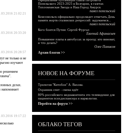
Официальные публикации Павла Петровича
Попельского 2023-2025 в Болгарии, в газетах
Тихоокеанская Звезда и Наш Город Амурск
павел попельский
.03.2016 21:02:21
Комсомольск официально продолжает отмечать День
памяти жертв сталинских репрессий: задумаемся...
павел попельский
Кого боится Путин: Сергей Фургал
.03.2016 20:33:20
Евгений Афанасьев
Повышение платы в автобусах за проезд: кто виноват,
и что делать?
Олег Паньков
.03.2016 20:28:57
Архив блогов >>
ут не только и не
ерьезно изучают
но решением
НОВОЕ НА ФОРУМЕ
овича".
ловных делах.
Трилогия "Китобои" А. Вахова.
я напоминает
Охранник спит - смена идёт
80% российского медиаконтента это телевидение для
пациентов психдиспансера и наркологии.
Перейти на форум >>
.03.2016 19:17:22
ОБЛАКО ТЕГОВ
несколько