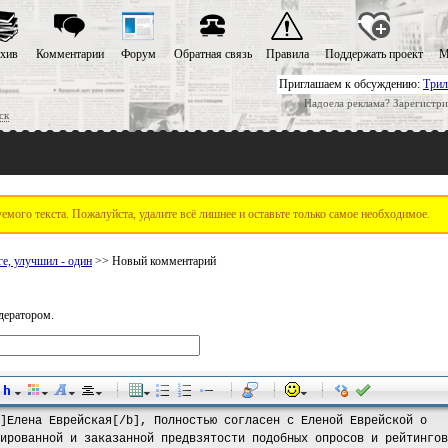
хив
Комментарии
Форум
Обратная связь
Правила
Поддержать проект
М
Приглашаем к обсуждению:
Трил
Надоела реклама? Зарегистри
ск
мого текста. Пожалуйста, удалите всё лишнее и оставьте только самое необходимое.
е, улучшил - один
>> Новый комментарий
дератором.
-
-
-
-
-
-
-
-
-
-
-
-
-
-
-
-