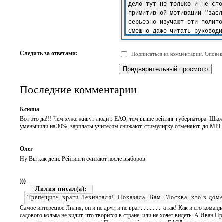
-
-
-
-
-
-
-
-
-
-
-
-
-
-
-
-
Следить за ответами:
Подписаться на комментарии. Оповещ
-
-
-
-
-
-
Последние комментарии
Ксюша
Вот это да!!! Чем хуже живут люди в ЕАО, тем выше рейтинг губернатора. Школ
уменьшили на 30%, зарплаты учителям снижают, стимулирку отменяют, до МРОТ запл
Олег
Ну Вы как дети. Рейтинги считают после выборов.
)))
Лилия
Трепещите враги Левинталя! Показала Вам Москва кто в доме
Самое интересное Лилия, он и не друг, и не враг............... а так! Как и его 
садового кольца не видит, что творится в стране, или не хочет видеть. А Иван 