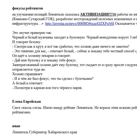
фокусы рейтингов
на улучшении позиций Левинталя сказалась
АКТИВИЗАЦИЯ!!!)))
работы по в
(Кимкано-Сутарский ГОК), разработке месторождений полезных ископаемых и 
инфраструктуры…»
http://izvestia.ru/news/606985#ixzz43ZXPqS6I
Оказывается 
Это звучит примерно так:
Черный и белый мужчины заходят в булочную. Черный немедленно ворует 3 неб
И говорит белому:
- Смотри как я крут, я всё так сработал, что хозяин даже ничего не заметил!
- Это типично для вас, - отвечает белый, - сейчас я покажу тебе честный способ с
Он идёт к хозяину пекарни и говорит:
- Дай мне булочку и я покажу тебе фокус.
Заинтригованный хозяин даёт ему булочку, тот съедает ее и сразу просит следую
отправляется туда же.
Хозяин спрашивает:
- И в чём же был фокус, что ты сделал с булочками?
А белый и отвечает:
- Посмотри в карман вон того чёрного парня.
Елена Еврейская
Смех сквозь слезы. Имею ввиду рейтинг Левинталя. Не верила этим всяким ре
рейтингами.
иван
Левинталь Губернатор Хабаровского края