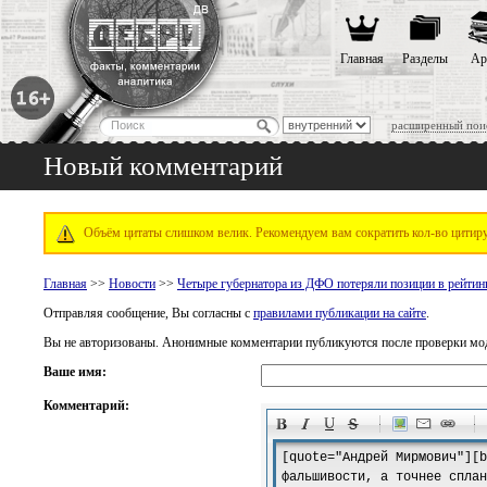
Главная
Разделы
Ар
расширенный пои
Новый комментарий
Объём цитаты слишком велик. Рекомендуем вам сократить кол-во цитируе
Главная
>>
Новости
>>
Четыре губернатора из ДФО потеряли позиции в рейтинг
Отправляя сообщение, Вы согласны с
правилами публикации на сайте
.
Вы не авторизованы. Анонимные комментарии публикуются после проверки мо
Ваше имя:
Комментарий:
-
-
-
-
-
-
-
-