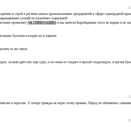
22
ведению в строй в регионе новых промышленных предприятий в сфере горнорудной пр
наращиванию усилий по развитию социальной
человек проявляет
АКТИВИЗАЦИЮ
а мы жители Биробиджана этого не видим и не ощ
ольших булочки и кладёт их в карман.
делать то же самое.
щую, хозяин даёт ему еще одну, и он снова ее съедает и просит следующую, и третья бул
22
йтингам и опросам. А теперь трижды не верю этому вранью. Народ не обманешь с ваши
22