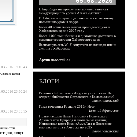
05.08.2026
В Биробиджане прошел мастер-класс стилиста
международного уровня Алекса Датского
В Хабаровском крае подготовились к возможному
повышению уровня Амура
Более 40 социальных выплат проиндексируют в
Хабаровском крае в 2027 году
Более 1 000 тонн бензина и дизтоплива доставили в
северные территории Хабаровского края
Бесплатную сеть Wi-Fi запустили на площади имени
Ленина в Хабаровске
Архив новостей >>
.03.2016 19:16:43
рование школ
БЛОГИ
.03.2016 23:50:24
Районная библиотека в Амурске уничтожена. На
очереди библиотека Островского в Комсомольске?!
павел попельский
Голая вечеринка Роснано 2015г. Итог.
Евгений Афанасьев
.03.2016 23:35:15
Новые находки Павла Петровича Попельского:
Архив газеты Природа и аномальные явления,
Неизвестная карта НижнеАмурЛага и Последние
выставки автора в Амурске по 2025
альше стен
павел попельский
 сегодня, живут