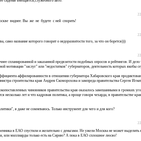
ее сиденье вмещается,служебного авто.
22
скве виднее. Вы же не будете с ней спорить!
22
амо название которого говорит о недоразвитости того, за что он борется)))
22
чнее спланированной и заказанной предвзятости подобных опросов и рейтингов. И дело т
ой мотивации "заслуг" или "недостатков" губернаторов, деятельность которых якобы с
ффициента аффилированности в отношении губернатора Хабаровского края продиктова
нистра строительства края Андрея Скоморохова и зампреда правительства Сергея Игнат
окопоставленных чиновников правительства края оказалось замешанными в громких уго
я несколько лет и что кадровая политика, а проще говоря чехарда, в правительстве кра
литики", я даже не сомневаюсь. Только инструмент для чего и для кого?
22
енника в ЕАО спустили и желательно с деньгами. Не ужели Москва не может выделить 
ии, или миллиарды только есть на Сирию? А пока в ЕАО сплошное люсяо!