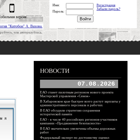
Имя:
Регистрация
Забыли пароль?
Пароль:
обильная версия
огия "Китобои" А. Вахова.
руйтесь, или авторизуйтесь.
НОВОСТИ
07.08.2026
ЕАО станет пилотным регионом нового проекта
Мастерской управления «Сенеж»
В Хабаровском крае быстрее всего растут зарплаты у
административного персонала и рабочих
В ЕАО обсудили стратегию сохранения
исторической памяти
ЕАО - в числе 40 российских регионов-участников
кампании «Продвижение безопасности»
В ЕАО значительно увеличены объемы дорожных
работ
Федеральный эксперт по достоинству оценил