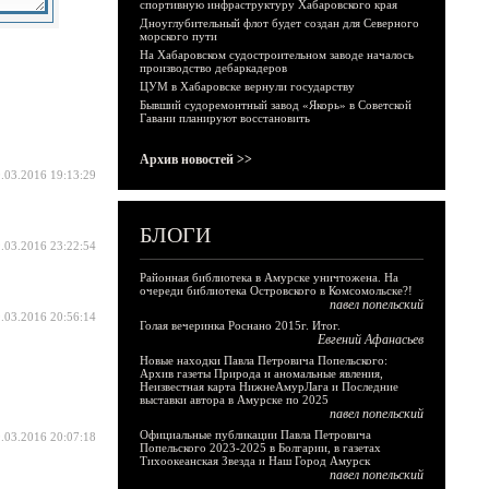
спортивную инфраструктуру Хабаровского края
Дноуглубительный флот будет создан для Северного
морского пути
На Хабаровском судостроительном заводе началось
производство дебаркадеров
ЦУМ в Хабаровске вернули государству
Бывший судоремонтный завод «Якорь» в Советской
Гавани планируют восстановить
Архив новостей >>
.03.2016 19:13:29
БЛОГИ
.03.2016 23:22:54
Районная библиотека в Амурске уничтожена. На
очереди библиотека Островского в Комсомольске?!
павел попельский
.03.2016 20:56:14
Голая вечеринка Роснано 2015г. Итог.
Евгений Афанасьев
Новые находки Павла Петровича Попельского:
Архив газеты Природа и аномальные явления,
Неизвестная карта НижнеАмурЛага и Последние
выставки автора в Амурске по 2025
павел попельский
Официальные публикации Павла Петровича
.03.2016 20:07:18
Попельского 2023-2025 в Болгарии, в газетах
Тихоокеанская Звезда и Наш Город Амурск
павел попельский