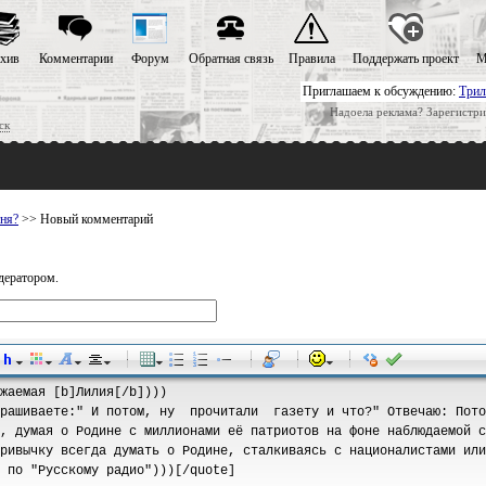
хив
Комментарии
Форум
Обратная связь
Правила
Поддержать проект
М
Приглашаем к обсуждению:
Трил
Надоела реклама? Зарегистри
ск
тня?
>> Новый комментарий
дератором.
-
-
-
-
-
-
-
-
-
-
-
-
-
-
-
-
-
-
-
-
-
-
-
-
-
-
-
-
-
-
-
-