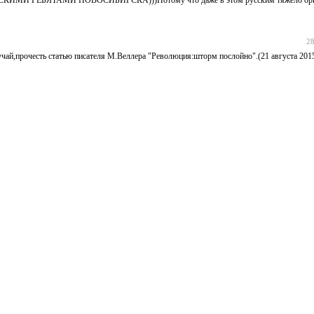
28
чай,прочесть статью писателя М.Веллера "Революция:шторм послойно".(21 августа 2015