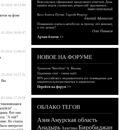
Комсомольск официально продолжает отмечать День
.03.2016 18:53:09
памяти жертв сталинских репрессий: задумаемся...
павел попельский
Кого боится Путин: Сергей Фургал
иотов на фоне
Евгений Афанасьев
Повышение платы в автобусах за проезд: кто виноват,
и что делать?
Олег Паньков
.03.2016 18:00:47
Архив блогов >>
.03.2016 15:00:05
НОВОЕ НА ФОРУМЕ
в
Трилогия "Китобои" А. Вахова.
Охранник спит - смена идёт
.03.2016 14:57:31
80% российского медиаконтента это телевидение для
я Вы
пациентов психдиспансера и наркологии.
Перейти на форум >>
.03.2016 17:20:59
установившаяся
ОБЛАКО ТЕГОВ
уйста" ...,
юдьми. Вот они
ход. "А ещё?
Азия
Амурская область
шине. Но стоило
 было интересно
Биробиджан
Анадырь
Арктика
изоваться!)))