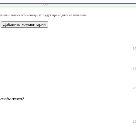
-
-
-
-
-
-
-
-
-
-
-
-
-
-
-
-
ения о новых комментариях будут приходить на ваш e-mail.
-
-
-
-
-
-
-
-
-
-
-
-
30
29
29
гли бы сказать?
29