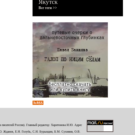
Якутск
Все теги >>
 писателей России). Главный редактор: Харитонова И.Ю. Адрес
Ю. Жданов, Е.Н. Голубь, С.Н. Бурындин, Б.М. Сухинин, О.В.