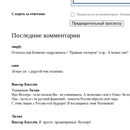
-
-
-
-
-
-
-
-
Следить за ответами:
Подписаться на комментарии. Оповещ
-
-
-
-
-
-
Последние комментарии
simply
Осталось ещё Климову подружиться с "Правым сектором" и пр.. А может уже?
саня
Лучше уж с радугой чем политика
Виктор Киселёв
Уважаемая
Лилия
Про Веллера - если сказали Вы - не сомневаюсь. А несколько слов о Ольге Ли мо
Она - пусть и с не русской фамилией - помогла России обрести своё лицо.
С этим лицом у России есть будущее! Я восхищаюсь этим Человеком!
Лилия
Виктор Киселёв
, Я просто процитировала Веллера!