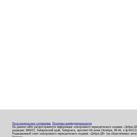
Пользовательское соглашение
,
Политика конфиденциальности
На данном сайте распространяется информация электронного периодического издания «Дебри-Д
редакции: 680032, Хабаровский край, Хабаровск, проспект 60-летия Октября, 88-46, т./ф.8421
Редакционный совет электронного периодического издания «Дебри-ДВ» (на общественных нач
Егорова