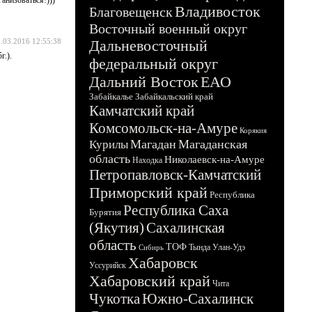
Владивосток
Благовещенск
Восточный военный округ
.03.2016 12:55:38
Дальневосточный
г.).
федеральный округ
Дальний Восток
ЕАО
Забайкалье
Забайкальский край
Камчатский край
Комсомольск-на-Амуре
Корякия
Магадан
Магаданская
Курилы
область
Николаевск-на-Амуре
Находка
Петропавловск-Камчатский
Приморский край
Республика
Республика Саха
Бурятия
(Якутия)
Сахалинская
область
ТОФ
Тында
Улан-Удэ
Сибирь
Хабаровск
Уссурийск
Хабаровский край
Чита
Чукотка
Южно-Сахалинск