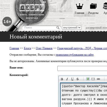
Главная
Разделы
Ар
расширенный пои
Новый комментарий
Главная
>>
Блоги
>>
Олег Паньков
>>
Гражданский патруль – РОД – Черная со
Отправляя сообщение, Вы согласны с
правилами публикации на сайте
.
Вы не авторизованы. Анонимные комментарии публикуются после проверки мо
Ваше имя:
Комментарий:
-
-
-
-
-
-
-
-
-
-
-
-
-
-
-
-