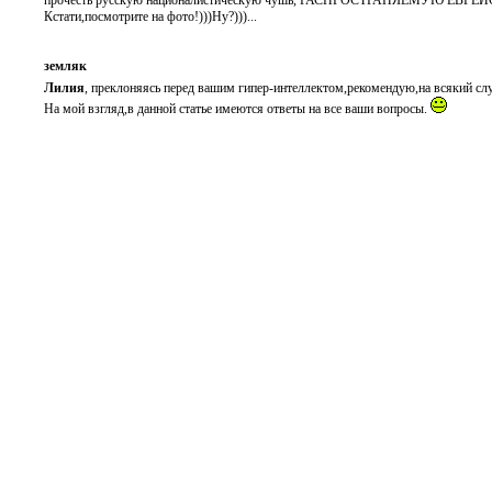
Кстати,посмотрите на фото!)))Ну?)))...
земляк
Лилия
, преклоняясь перед вашим гипер-интеллектом,рекомендую,на всякий слу
На мой взгляд,в данной статье имеются ответы на все ваши вопросы.