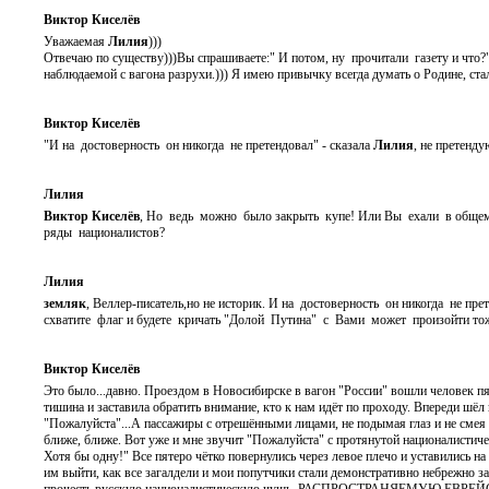
Виктор Киселёв
Уважаемая
Лилия
)))
Отвечаю по существу)))Вы спрашиваете:" И потом, ну прочитали газету и что?"
наблюдаемой с вагона разрухи.))) Я имею привычку всегда думать о Родине, ст
Виктор Киселёв
"И на достоверность он никогда не претендовал" - сказала
Лилия
, не претенду
Лилия
Виктор Киселёв
, Но ведь можно было закрыть купе! Или Вы ехали в общем 
ряды националистов?
Лилия
земляк
, Веллер-писатель,но не историк. И на достоверность он никогда не п
схватите флаг и будете кричать "Долой Путина" с Вами может произойти то
Виктор Киселёв
Это было...давно. Проездом в Новосибирске в вагон "России" вошли человек пят
тишина и заставила обратить внимание, кто к нам идёт по проходу. Впереди шё
"Пожалуйста"...А пассажиры с отрешёнными лицами, не подымая глаз и не смея 
ближе, ближе. Вот уже и мне звучит "Пожалуйста" с протянутой националистиче
Хотя бы одну!" Все пятеро чётко повернулись через левое плечо и уставились н
им выйти, как все загалдели и мои попутчики стали демонстративно небрежно за
прочесть русскую националистическую чушь, РАСПРОСТРАНЯЕМУЮ ЕВРЕЙС