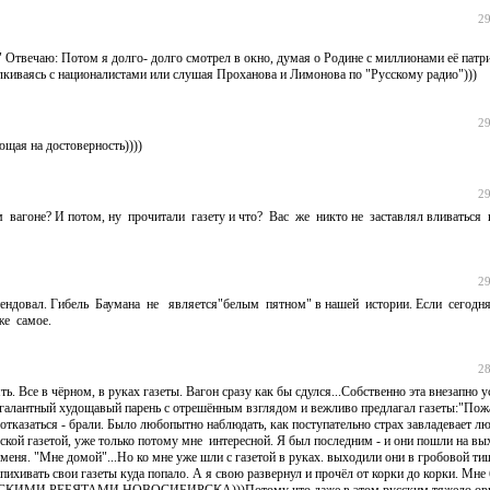
29
 Отвечаю: Потом я долго- долго смотрел в окно, думая о Родине с миллионами её патр
алкиваясь с националистами или слушая Проханова и Лимонова по "Русскому радио")))
29
ющая на достоверность))))
29
вагоне? И потом, ну прочитали газету и что? Вас же никто не заставлял вливаться 
29
ретендовал. Гибель Баумана не является"белым пятном" в нашей истории. Если сегодн
же самое.
28
ь. Все в чёрном, в руках газеты. Вагон сразу как бы сдулся...Собственно эта внезапно 
л галантный худощавый парень с отрешённым взглядом и вежливо предлагал газеты:"Пожал
отказаться - брали. Было любопытно наблюдать, как поступательно страх завладевает л
ской газетой, уже только потому мне интересной. Я был последним - и они пошли на вы
а меня. "Мне домой"...Но ко мне уже шли с газетой в руках. выходили они в гробовой ти
пихивать свои газеты куда попало. А я свою развернул и прочёл от корки до корки. Мне
КИМИ РЕБЯТАМИ НОВОСИБИРСКА)))Потому что даже в этом русским тяжело орган