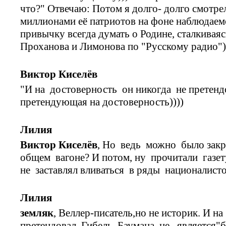
что?" Отвечаю: Потом я долго- долго смотрел
миллионами её патриотов на фоне наблюдаемо
привычку всегда думать о Родине, сталкивая
Проханова и Лимонова по "Русскому радио")
Виктор Киселёв
"И на достоверность он никогда не претендо
претендующая на достоверность))))
Лилия
Виктор Киселёв
, Но ведь можно было зак
общем вагоне? И потом, ну прочитали газет
не заставлял вливаться в ряды националист
Лилия
земляк
, Веллер-писатель,но не историк. И н
претендовал. Гибель Баумана не является"