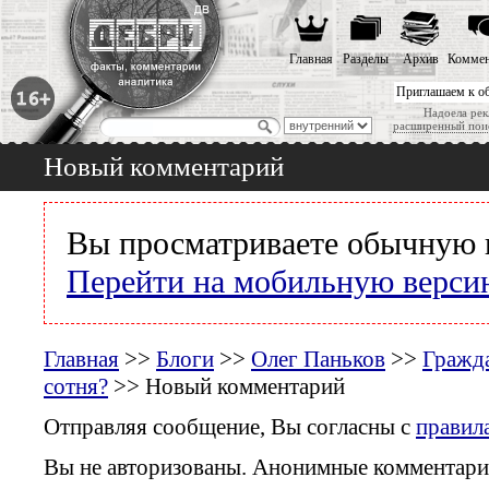
Главная
Разделы
Архив
Коммен
Приглашаем к о
Надоела рек
расширенный пои
Новый комментарий
Вы просматриваете обычную 
Перейти на мобильную верси
Главная
>>
Блоги
>>
Олег Паньков
>>
Гражда
сотня?
>> Новый комментарий
Отправляя сообщение, Вы согласны с
правил
Вы не авторизованы. Анонимные комментари