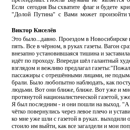
Если сегодня Вы схватите флаг и будете кри
"Долой Путина" с Вами может произойти т
Виктор Киселёв
Это было...давно. Проездом в Новосибирске 
пять. Все в чёрном, в руках газеты. Вагон сра
внезапно установившаяся тишина и заставила
идёт по проходу. Впереди шёл галантный ху
взглядом и вежливо предлагал газеты:"Пожалу
пассажиры с отрешёнными лицами, не подымая 
брали. Было любопытно наблюдать, как посту
людьми. Вот они ближе, ближе. Вот уже и мн
протянутой националистической газетой, уж
Я был последним - и они пошли на выход. "А
чётко повернулись через левое плечо и устав
ко мне уже шли с газетой в руках. выходили 
стоило им выйти, как все загалдели и мои по