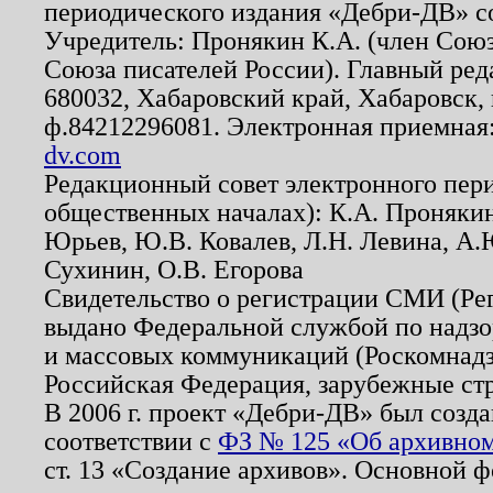
периодического издания «Дебри-ДВ» с
Учредитель: Пронякин К.А. (член Союз
Союза писателей России). Главный ред
680032, Хабаровский край, Хабаровск, п
ф.84212296081. Электронная приемная
dv.com
Редакционный совет электронного пер
общественных началах): К.А. Проняки
Юрьев, Ю.В. Ковалев, Л.Н. Левина, А.
Сухинин, О.В. Егорова
Свидетельство о регистрации СМИ (Р
выдано Федеральной службой по надзо
и массовых коммуникаций (Роскомнадзо
Российская Федерация, зарубежные ст
В 2006 г. проект «Дебри-ДВ» был созда
соответствии с
ФЗ № 125 «Об архивном
ст. 13 «Создание архивов». Основной ф