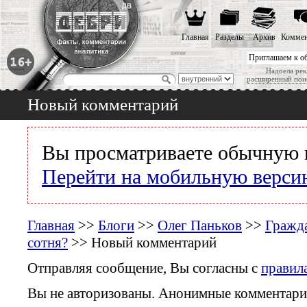
Главная
Разделы
Архив
Коммен
Приглашаем к о
Надоела рек
расширенный пои
Новый комментарий
Вы просматриваете обычную 
Перейти на мобильную верси
Главная
>>
Блоги
>>
Олег Паньков
>>
Гражда
сотня?
>> Новый комментарий
Отправляя сообщение, Вы согласны с
правил
Вы не авторизованы. Анонимные комментари