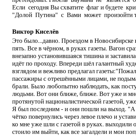
Если сегодня Вы схватите флаг и будете кри
"Долой Путина" с Вами может произойти т
Виктор Киселёв
Это было...давно. Проездом в Новосибирске 
пять. Все в чёрном, в руках газеты. Вагон сра
внезапно установившаяся тишина и заставила
идёт по проходу. Впереди шёл галантный ху
взглядом и вежливо предлагал газеты:"Пожалу
пассажиры с отрешёнными лицами, не подымая 
брали. Было любопытно наблюдать, как посту
людьми. Вот они ближе, ближе. Вот уже и мн
протянутой националистической газетой, уж
Я был последним - и они пошли на выход. "А
чётко повернулись через левое плечо и устав
ко мне уже шли с газетой в руках. выходили 
стоило им выйти, как все загалдели и мои по