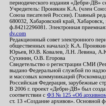
периодического издания «Дебри-ДВ» с
Учредитель: Пронякин К.А. (член Союз
Союза писателей России). Главный ред
680032, Хабаровский край, Хабаровск, п
ф.84212296081. Электронная приемная
dv.com
Редакционный совет электронного пер
общественных началах): К.А. Проняки
Юрьев, Ю.В. Ковалев, Л.Н. Левина, А.
Сухинин, О.В. Егорова
Свидетельство о регистрации СМИ (Р
выдано Федеральной службой по надзо
и массовых коммуникаций (Роскомнадзо
Российская Федерация, зарубежные ст
В 2006 г. проект «Дебри-ДВ» был созда
соответствии с
ФЗ № 125 «Об архивном
ст. 13 «Создание архивов». Основной ф