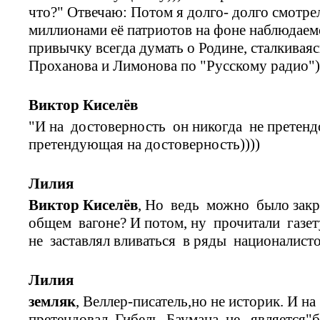
что?" Отвечаю: Потом я долго- долго смотрел
миллионами её патриотов на фоне наблюдаемо
привычку всегда думать о Родине, сталкивая
Проханова и Лимонова по "Русскому радио")
Виктор Киселёв
"И на достоверность он никогда не претендо
претендующая на достоверность))))
Лилия
Виктор Киселёв
, Но ведь можно было зак
общем вагоне? И потом, ну прочитали газет
не заставлял вливаться в ряды националист
Лилия
земляк
, Веллер-писатель,но не историк. И н
претендовал. Гибель Баумана не является"