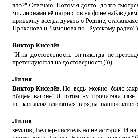
что?" Отвечаю: Потом я долго- долго смотрел
миллионами её патриотов на фоне наблюдаемо
привычку всегда думать о Родине, сталкивая
Проханова и Лимонова по "Русскому радио")
Виктор Киселёв
"И на достоверность он никогда не претендо
претендующая на достоверность))))
Лилия
Виктор Киселёв
, Но ведь можно было зак
общем вагоне? И потом, ну прочитали газет
не заставлял вливаться в ряды националист
Лилия
земляк
, Веллер-писатель,но не историк. И н
претендовал. Гибель Баумана не является"