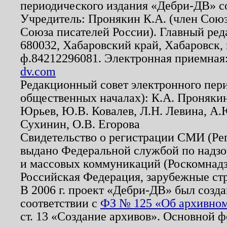
периодического издания «Дебри-ДВ» с
Учредитель: Пронякин К.А. (член Союз
Союза писателей России). Главный ред
680032, Хабаровский край, Хабаровск, п
ф.84212296081. Электронная приемная
dv.com
Редакционный совет электронного пер
общественных началах): К.А. Проняки
Юрьев, Ю.В. Ковалев, Л.Н. Левина, А.
Сухинин, О.В. Егорова
Свидетельство о регистрации СМИ (Р
выдано Федеральной службой по надзо
и массовых коммуникаций (Роскомнадзо
Российская Федерация, зарубежные ст
В 2006 г. проект «Дебри-ДВ» был созда
соответствии с
ФЗ № 125 «Об архивном
ст. 13 «Создание архивов». Основной ф