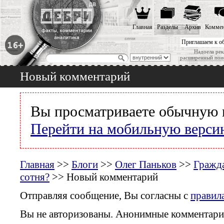
Главная
Разделы
Архив
Коммен
Приглашаем к о
Надоела рек
расширенный пои
Новый комментарий
Вы просматриваете обычную 
Перейти на мобильную верси
Главная
>>
Блоги
>>
Олег Паньков
>>
Гражда
сотня?
>> Новый комментарий
Отправляя сообщение, Вы согласны с
правил
Вы не авторизованы. Анонимные комментари