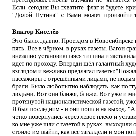
Если сегодня Вы схватите флаг и будете кри
"Долой Путина" с Вами может произойти т
Виктор Киселёв
Это было...давно. Проездом в Новосибирске 
пять. Все в чёрном, в руках газеты. Вагон сра
внезапно установившаяся тишина и заставила
идёт по проходу. Впереди шёл галантный ху
взглядом и вежливо предлагал газеты:"Пожалу
пассажиры с отрешёнными лицами, не подымая 
брали. Было любопытно наблюдать, как посту
людьми. Вот они ближе, ближе. Вот уже и мн
протянутой националистической газетой, уж
Я был последним - и они пошли на выход. "А
чётко повернулись через левое плечо и устав
ко мне уже шли с газетой в руках. выходили 
стоило им выйти, как все загалдели и мои по