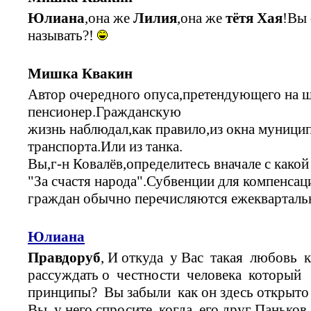
Юлиана
,она же
Лилия
,она же
тётя Хая
!Вы 
называть?!
Мишка Квакин
Автор очередного опуса,претендующего на 
пенсионер.Гражданскую
жизнь наблюдал,как правило,из окна муници
транспорта.Или из танка.
Вы,г-н Ковалёв,определитесь вначале с какой
"За счастя народа".Субвенции для компенсац
граждан обычно перечисляются ежекварталь
Юлиана
Правдоруб
, И откуда у Вас такая любовь
рассуждать о честности человека который 
принципы? Вы забыли как он здесь открыто
Вы у него спросите когда его друг Паньков 