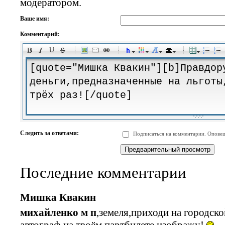
модератором.
Ваше имя:
Комментарий:
-
-
-
-
-
-
-
-
-
-
-
-
-
-
-
-
-
-
-
-
-
-
-
-
-
-
-
-
-
-
-
-
-
-
-
-
Следить за ответами:
Подписаться на комментарии. Оповещ
-
-
-
-
-
-
-
-
-
Последние комментарии
Мишка Квакин
михайленко м п
,земеля,приходи на городск
автограф на твоём партбилете изображу!