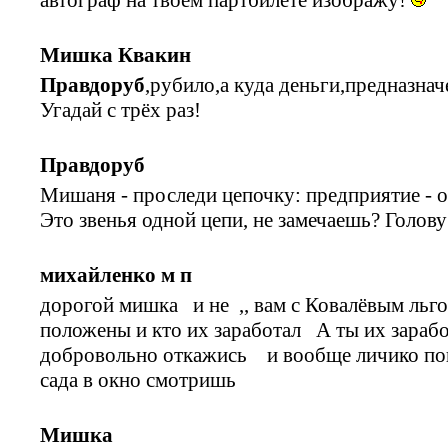
Мишка Квакин
Правдоруб
,рубило,а куда деньги,предназнач
Угадай с трёх раз!
Правдоруб
Мишаня - проследи цепочку: предприятие - об
Это звенья одной цепи, не замечаешь? Голов
михайленко м п
дорогой мишка и не ,, вам с Ковалёвым льго
положены и кто их заработал А ты их зарабо
добровольно откажись и вообще личико пок
сада в окно смотришь
Мишка