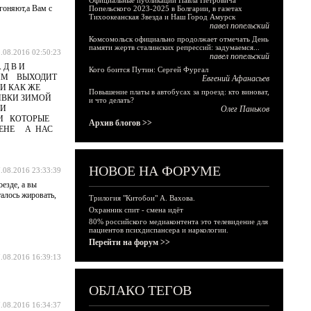
Официальные публикации Павла Петровича
гоняют,а Вам с
Попельского 2023-2025 в Болгарии, в газетах
Тихоокеанская Звезда и Наш Город Амурск
павел попельский
Комсомольск официально продолжает отмечать День
памяти жертв сталинских репрессий: задумаемся...
.08.2016 02:50:23
павел попельский
Д В И
Кого боится Путин: Сергей Фургал
ДИМ ВЫХОДИТ
Евгений Афанасьев
И КАК ЖЕ
Повышение платы в автобусах за проезд: кто виноват,
ИВКИ ЗИМОЙ
и что делать?
НИ
Олег Паньков
МИ КОТОРЫЕ
Архив блогов >>
ЦЕНЕ А НАС
НОВОЕ НА ФОРУМЕ
.08.2016 23:33:39
езде, а вы
талось жировать,
Трилогия "Китобои" А. Вахова.
Охранник спит - смена идёт
80% российского медиаконтента это телевидение для
пациентов психдиспансера и наркологии.
Перейти на форум >>
.08.2016 16:39:13
ОБЛАКО ТЕГОВ
.08.2016 16:34:37