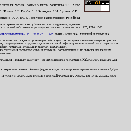
 писателей России). Главный редактор: Харитонова И.Ю. Адрес
Ю. Жданов, Е.Н. Голубь, С.Н. Бурындин, Б.М. Сухинин, О.В.
надзор) 16.06.2011 г. Территория распространения: Российская
й фонд архива составляют публикации газет и журналов, изданные
к частной собственности редакции не относятся, согласно ст.ст. 1275, 1276, 1306
щите информации» (ФЗ-149 от 27.07.06 г.)
архив «Дебри-ДВ», хранящий информацию,
ь и достоинство граждан и организаций, либо ущемляющих права и законные интересы граждан,
ов, распространенных другим средством массовой информации (а также сообщения, переданные
сийской Федерации о средствах массовой информации».
из содержания распространенной информации, распространитель не является надлежащим
ериалов».
редителя и главного редактор», - из апелляционного определения Хабаровского краевого суда
ны к выражению мнения. Блоги и форум не входят в электронное периодическое издание «Дебри-
а участие в референдуме граждан Российской Федерации»; считать, там где не указано: лицо