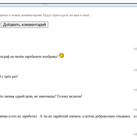
-
-
-
-
-
-
-
-
-
-
-
-
-
-
-
-
ения о новых комментариях будут приходить на ваш e-mail.
-
-
-
-
-
-
-
-
-
-
-
-
08
тограф на твоём партбилете изображу!
08
 с трёх раз!
08
Это звенья одной цепи, не замечаешь? Голову включи!
08
ожены и кто их заработал А ты их заработай сначала а потом добровольно откажись и
08