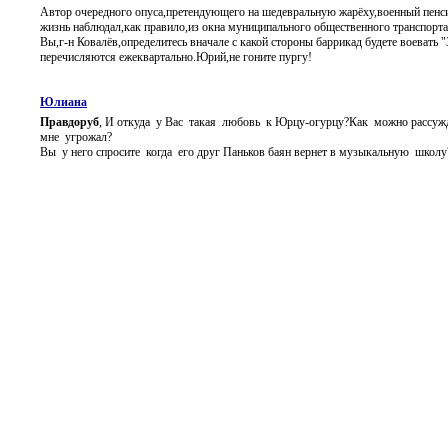
Автор очередного опуса,претендующего на шедевральную жарёху,военный пен
жизнь наблюдал,как правило,из окна муниципального общественного транспорта
Вы,г-н Ковалёв,определитесь вначале с какой стороны баррикад будете воевать 
перечисляются ежеквартально.Юрий,не гоните пургу!
Юлиана
Правдоруб
, И откуда у Вас такая любовь к Юрцу-огурцу?Как можно рассужд
мне угрожал?
Вы у него спросите когда его друг Паньков баян вернет в музыкальную школу