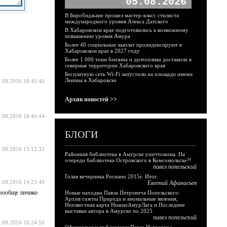
05.08.2026
В Биробиджане прошел мастер-класс стилиста
международного уровня Алекса Датского
В Хабаровском крае подготовились к возможному
повышению уровня Амура
Более 40 социальных выплат проиндексируют в
Хабаровском крае в 2027 году
Более 1 000 тонн бензина и дизтоплива доставили в
северные территории Хабаровского края
Бесплатную сеть Wi-Fi запустили на площади имени
Ленина в Хабаровске
.08.2016 18:45:40
Архив новостей >>
.08.2016 18:40:44
БЛОГИ
.08.2016 15:12:33
Районная библиотека в Амурске уничтожена. На
очереди библиотека Островского в Комсомольске?!
павел попельский
Голая вечеринка Роснано 2015г. Итог.
.08.2016 14:23:40
Евгений Афанасьев
 вообще личико
Новые находки Павла Петровича Попельского:
Архив газеты Природа и аномальные явления,
Неизвестная карта НижнеАмурЛага и Последние
выставки автора в Амурске по 2025
павел попельский
.08.2016 10:24:50