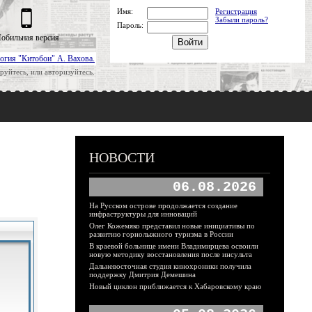
Имя:
Регистрация
Забыли пароль?
Пароль:
обильная версия
огия "Китобои" А. Вахова.
руйтесь, или авторизуйтесь.
НОВОСТИ
06.08.2026
На Русском острове продолжается создание
инфраструктуры для инноваций
Олег Кожемяко представил новые инициативы по
развитию горнолыжного туризма в России
В краевой больнице имени Владимирцева освоили
новую методику восстановления после инсульта
Дальневосточная студия кинохроники получила
поддержку Дмитрия Демешина
Новый циклон приближается к Хабаровскому краю