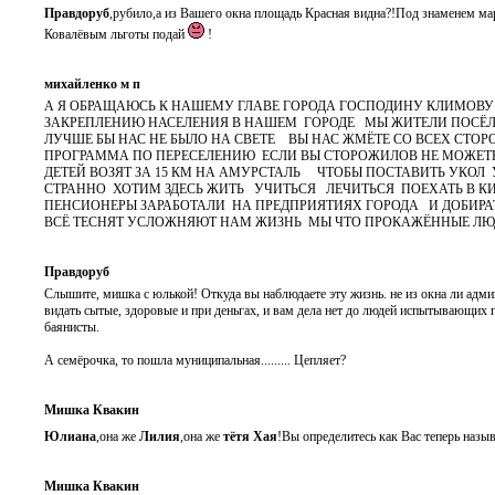
Правдоруб
,рубило,а из Вашего окна площадь Красная видна?!Под знаменем ма
Ковалёвым льготы подай
!
михайленко м п
А Я ОБРАЩАЮСЬ К НАШЕМУ ГЛАВЕ ГОРОДА ГОСПОДИНУ КЛИМОВУ
ЗАКРЕПЛЕНИЮ НАСЕЛЕНИЯ В НАШЕМ ГОРОДЕ МЫ ЖИТЕЛИ ПОСЁ
ЛУЧШЕ БЫ НАС НЕ БЫЛО НА СВЕТЕ ВЫ НАС ЖМЁТЕ СО ВСЕХ СТО
ПРОГРАММА ПО ПЕРЕСЕЛЕНИЮ ЕСЛИ ВЫ СТОРОЖИЛОВ НЕ МОЖЕТЕ
ДЕТЕЙ ВОЗЯТ ЗА 15 КМ НА АМУРСТАЛЬ ЧТОБЫ ПОСТАВИТЬ УКОЛ
СТРАННО ХОТИМ ЗДЕСЬ ЖИТЬ УЧИТЬСЯ ЛЕЧИТЬСЯ ПОЕХАТЬ В 
ПЕНСИОНЕРЫ ЗАРАБОТАЛИ НА ПРЕДПРИЯТИЯХ ГОРОДА И ДОБИР
ВСЁ ТЕСНЯТ УСЛОЖНЯЮТ НАМ ЖИЗНЬ МЫ ЧТО ПРОКАЖЁННЫЕ Л
Правдоруб
Слышите, мишка с юлькой! Откуда вы наблюдаете эту жизнь. не из окна ли админ
видать сытые, здоровые и при деньгах, и вам дела нет до людей испытывающих пр
баянисты.
А семёрочка, то пошла муниципальная......... Цепляет?
Мишка Квакин
Юлиана
,она же
Лилия
,она же
тётя Хая
!Вы определитесь как Вас теперь назы
Мишка Квакин