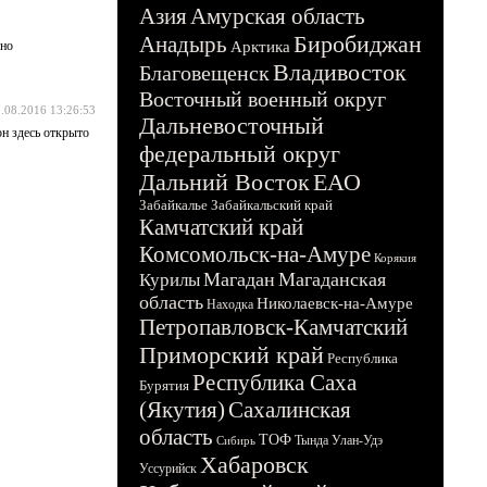
Азия
Амурская область
Биробиджан
Анадырь
чно
Арктика
Владивосток
Благовещенск
Восточный военный округ
.08.2016 13:26:53
Дальневосточный
н здесь открыто
федеральный округ
Дальний Восток
ЕАО
Забайкалье
Забайкальский край
Камчатский край
Комсомольск-на-Амуре
Корякия
Магадан
Магаданская
Курилы
область
Николаевск-на-Амуре
Находка
Петропавловск-Камчатский
Приморский край
Республика
Республика Саха
Бурятия
(Якутия)
Сахалинская
область
ТОФ
Тында
Улан-Удэ
Сибирь
Хабаровск
Уссурийск