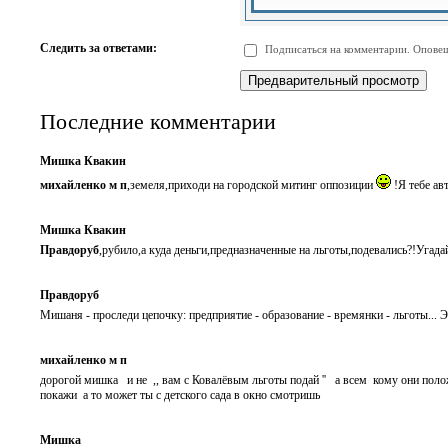
-
-
-
-
-
-
-
-
Следить за ответами:
Подписаться на комментарии. Оповещ
-
-
-
-
-
-
Последние комментарии
Мишка Квакин
михайленко м п
,земеля,приходи на городской митинг оппозиции
!Я тебе ав
Мишка Квакин
Правдоруб
,рубило,а куда деньги,предназначенные на льготы,подевались?!Угадай
Правдоруб
Мишаня - проследи цепочку: предприятие - образование - времянки - льготы... 
михайленко м п
дорогой мишка и не ,, вам с Ковалёвым льготы подай '' а всем кому они пол
покажи а то может ты с детского сада в окно смотришь
Мишка