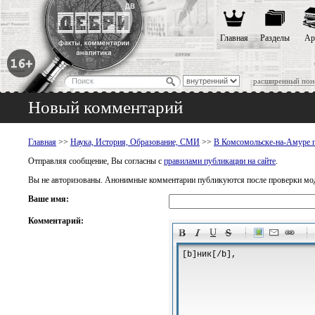
Главная
Разделы
Ар
расширенный пои
Новый комментарий
Главная
>>
Наука, История, Образование, СМИ
>>
В Комсомольске-на-Амуре п
Отправляя сообщение, Вы согласны с
правилами публикации на сайте
.
Вы не авторизованы. Анонимные комментарии публикуются после проверки мо
Ваше имя:
Комментарий:
-
-
-
-
-
-
-
-
-
-
-
-
-
-
-
-