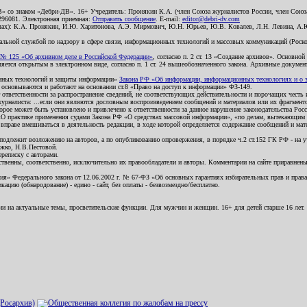
В» со знаком «Дебри-ДВ». 16+ Учредитель: Пронякин К.А. (член Союза журналистов России, член Союза
2296081. Электронная приемная:
Отправить сообщение
. E-mail:
editor@debri-dv.com
алах): К.А. Пронякин, И.Ю. Харитонова, А.Э. Мирмович, Ю.Н. Юрьев, Ю.В. Ковалев, Л.Н. Левина, А.
льной службой по надзору в сфере связи, информационных технологий и массовых коммуникаций (Роском
№ 125 «Об архивном деле в Российской Федерации»
, согласно п. 2 ст. 13 «Создание архивов». Основно
ется открытым в электронном виде, согласно п. 1 ст. 24 вышеобозначенного закона. Архивные документы 
ионных технологий и защиты информации»
Закона РФ «Об информации, информационных технологиях и о за
я основываются и работают на основании ст.8 «Право на доступ к информации» ФЗ-149.
 ответственности за распространение сведений, не соответствующих действительности и порочащих чест
урналиста: ...если они являются дословным воспроизведением сообщений и материалов или их фрагмент
орое может быть установлено и привлечено к ответственности за данное нарушение законодательства Рос
«О практике применения судами Закона РФ «О средствах массовой информации», «по делам, вытекающим 
вправе вмешиваться в деятельность редакции, в ходе которой определяется содержание сообщений и мат
одлежит возложению на авторов, а по опубликованию опровержения, в порядке ч.2 ст.152 ГК РФ - на уч
ожко, Н.В.Пестовой.
ереписку с авторами.
тственны, соответственно, исключительно их правообладатели и авторы. Комментарии на сайте приравне
я» Федерального закона от 12.06.2002 г. № 67-ФЗ «Об основных гарантиях избирательных прав и права н
ацию (обнародование) - едино - сайт, без оплаты - безвозмездно/бесплатно.
ии на актуальные темы, просветительские функции. Для мужчин и женщин. 16+ для детей старше 16 лет.