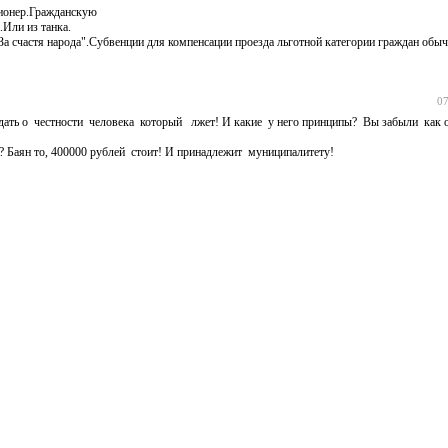
сионер.Гражданскую
.Или из танка.
"За счастя народа".Субвенции для компенсации проезда льготной категории граждан обы
07
ать о честности человека который лжет! И какие у него принципы? Вы забыли как о
? Баян то, 400000 рублей стоит! И принадлежит муниципалитету!