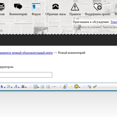
хив
Комментарии
Форум
Обратная связь
Правила
Поддержать проект
М
Приглашаем к обсуждению:
Трил
Надоела реклама? Зарегистри
ск
оявится первый образовательный центр
>> Новый комментарий
дератором.
-
-
-
-
-
-
-
-
-
-
-
-
-
-
-
-
-
-
-
-
-
-
-
-
-
-
-
-
-
-
-
-