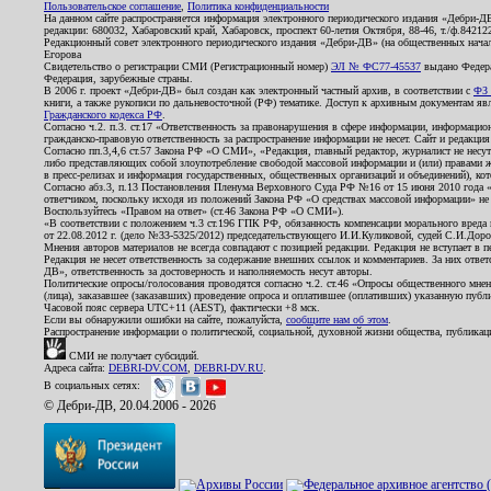
Пользовательское соглашение
,
Политика конфиденциальности
На данном сайте распространяется информация электронного периодического издания «Дебри-Д
редакции: 680032, Хабаровский край, Хабаровск, проспект 60-летия Октября, 88-46, т./ф.8421
Редакционный совет электронного периодического издания «Дебри-ДВ» (на общественных нач
Егорова
Свидетельство о регистрации СМИ (Регистрационный номер)
ЭЛ № ФС77-45537
выдано Федера
Федерация, зарубежные страны.
В 2006 г. проект «Дебри-ДВ» был создан как электронный частный архив, в соответствии с
ФЗ 
книги, а также рукописи по дальневосточной (РФ) тематике. Доступ к архивным документам явля
Гражданского кодекса РФ
.
Согласно ч.2. п.3. ст.17 «Ответственность за правонарушения в сфере информации, информац
гражданско-правовую ответственность за распространение информации не несет. Сайт и редакци
Согласно пп.3,4,6 ст.57 Закона РФ «О СМИ», «Редакция, главный редактор, журналист не несут
либо представляющих собой злоупотребление свободой массовой информации и (или) правами ж
в пресс-релизах и информация государственных, общественных организаций и объединений), кот
Согласно абз.3, п.13 Постановления Пленума Верховного Суда РФ №16 от 15 июня 2010 года 
ответчиком, поскольку исходя из положений Закона РФ «О средствах массовой информации» не 
Воспользуйтесь «Правом на ответ» (ст.46 Закона РФ «О СМИ»).
«В соответствии с положением ч.3 ст.196 ГПК РФ, обязанность компенсации морального вреда п
от 22.08.2012 г. (дело №33-5325/2012) председательствующего И.И.Куликовой, судей С.И.Дор
Мнения авторов материалов не всегда совпадают с позицией редакции. Редакция не вступает в п
Редакция не несет ответственность за содержание внешних ссылок и комментариев. За них отве
ДВ», ответственность за достоверность и наполняемость несут авторы.
Политические опросы/голосования проводятся согласно ч.2. ст.46 «Опросы общественного мнени
(лица), заказавшее (заказавших) проведение опроса и оплатившее (оплативших) указанную публик
Часовой пояс сервера UTC+11 (AEST), фактически +8 мск.
Если вы обнаружили ошибки на сайте, пожалуйста,
сообщите нам об этом
.
Распространение информации о политической, социальной, духовной жизни общества, публикац
СМИ не получает субсидий.
Адреса сайта:
DEBRI-DV.COM
,
DEBRI-DV.RU
.
В социальных сетях:
© Дебри-ДВ, 20.04.2006 - 2026