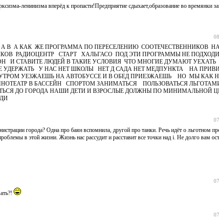
рксизма-ленинизма вперёд к пропасти!Предприятие сдыхает,образование во времянки за
08
 А В А КАК ЖЕ ПРОГРАММА ПО ПЕРЕСЕЛЕНИЮ СООТЕЧЕСТВЕННИКОВ НА 
ЛКОВ РАДИОЦЕНТР СТАРТ ХАЛЬГАСО ПОД ЭТИ ПРОГРАММЫ НЕ ПОДХО
РОН И СТАВИТЕ ЛЮДЕЙ В ТАКИЕ УСЛОВИЯ ЧТО МНОГИЕ ДУМАЮТ УЕХАТЬ 
 УДЕРЖАТЬ У НАС НЕТ ШКОЛЫ НЕТ Д САДА НЕТ МЕДПУНКТА НА ПРИВ
 УТРОМ УЕЗЖАЕШЬ НА АВТОБУССЕ И В ОБЕД ПРИЕЗЖАЕШЬ НО МЫ КАК 
КИНОТЕАТР В БАССЕЙН СПОРТОМ ЗАНИМАТЬСЯ ПОЛЬЗОВАТЬСЯ ЛЬГОТА
АТЬСЯ ДО ГОРОДА НАШИ ДЕТИ И ВЗРОСЛЫЕ ДОЛЖНЫ ПО МИНИМАЛЬНОЙ 
ЮДИ
07
истрации города? Одна про баян вспомнила, другой про танки. Речь идёт о льготном про
облемы в этой жизни. Жизнь нас рассудит и расставит все точки над i. Не долго вам ос
07
вать?!
07