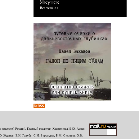
Якутск
Все теги >>
 писателей России). Главный редактор: Харитонова И.Ю. Адрес
Ю. Жданов, Е.Н. Голубь, С.Н. Бурындин, Б.М. Сухинин, О.В.