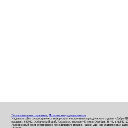
Пользовательское соглашение
,
Политика конфиденциальности
На данном сайте распространяется информация электронного периодического издания «Дебри-Д
редакции: 680032, Хабаровский край, Хабаровск, проспект 60-летия Октября, 88-46, т./ф.8421
Редакционный совет электронного периодического издания «Дебри-ДВ» (на общественных нач
Егорова