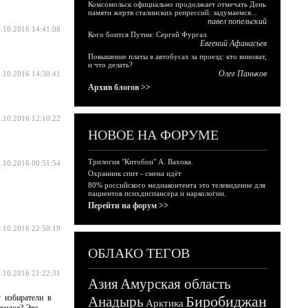
Комсомольск официально продолжает отмечать День
памяти жертв сталинских репрессий: задумаемся...
павел попельский
.10.2016 14:41:08
Кого боится Путин: Сергей Фургал
Евгений Афанасьев
Повышение платы в автобусах за проезд: кто виноват,
и что делать?
Олег Паньков
.10.2016 14:30:41
Архив блогов >>
.10.2016 12:10:22
НОВОЕ НА ФОРУМЕ
Трилогия "Китобои" А. Вахова.
.10.2016 00:51:54
Охранник спит - смена идёт
80% российского медиаконтента это телевидение для
пациентов психдиспансера и наркологии.
Перейти на форум >>
.10.2016 22:50:19
ОБЛАКО ТЕГОВ
.10.2016 21:22:31
Азия
Амурская область
у избиратели в
Биробиджан
Анадырь
Арктика
 видел? Это