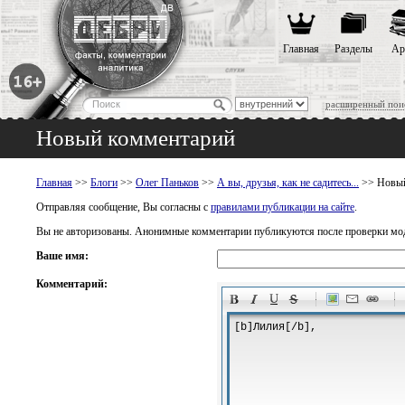
Главная
Разделы
Ар
расширенный пои
Новый комментарий
Главная
>>
Блоги
>>
Олег Паньков
>>
А вы, друзья, как не садитесь...
>> Новый
Отправляя сообщение, Вы согласны с
правилами публикации на сайте
.
Вы не авторизованы. Анонимные комментарии публикуются после проверки мо
Ваше имя:
Комментарий:
-
-
-
-
-
-
-
-
-
-
-
-
-
-
-
-