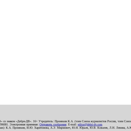
В» со знаком «Дебри-ДВ». 16+ Учредитель: Пронякин К.А. (член Союза журналистов России, член Союза
2296081. Электронная приемная:
Отправить сообщение
. E-mail:
editor@debri-dv.com
алах): К.А. Пронякин, И.Ю. Харитонова, А.Э. Мирмович, Ю.Н. Юрьев, Ю.В. Ковалев, Л.Н. Левина, А.