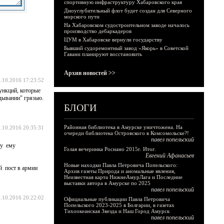
спортивную инфраструктуру Хабаровского края
Дноуглубительный флот будет создан для Северного
морского пути
На Хабаровском судостроительном заводе началось
производство дебаркадеров
ЦУМ в Хабаровске вернули государству
Бывший судоремонтный завод «Якорь» в Советской
Гавани планируют восстановить
Архив новостей >>
.10.2016 17:23:52
функций, которые
идывании" грязью.
БЛОГИ
Районная библиотека в Амурске уничтожена. На
.10.2016 20:35:31
очереди библиотека Островского в Комсомольске?!
павел попельский
му ему
Голая вечеринка Роснано 2015г. Итог.
Евгений Афанасьев
Новые находки Павла Петровича Попельского:
ий пост в армии
Архив газеты Природа и аномальные явления,
Неизвестная карта НижнеАмурЛага и Последние
выставки автора в Амурске по 2025
павел попельский
.10.2016 20:22:02
Официальные публикации Павла Петровича
Попельского 2023-2025 в Болгарии, в газетах
Тихоокеанская Звезда и Наш Город Амурск
павел попельский