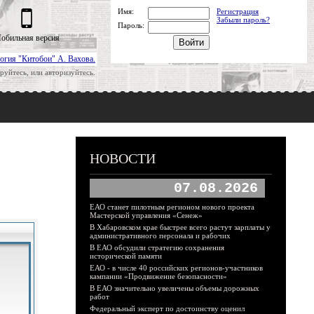
Имя:
Регистрация
Забыли пароль?
Пароль:
обильная версия
огия "Китобои" А. Вахова.
руйтесь, или авторизуйтесь.
НОВОСТИ
07.08.2026
ЕАО станет пилотным регионом нового проекта
Мастерской управления «Сенеж»
В Хабаровском крае быстрее всего растут зарплаты у
административного персонала и рабочих
В ЕАО обсудили стратегию сохранения
исторической памяти
ЕАО - в числе 40 российских регионов-участников
кампании «Продвижение безопасности»
В ЕАО значительно увеличены объемы дорожных
работ
Федеральный эксперт по достоинству оценил