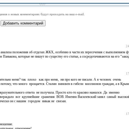
-
-
-
-
-
-
-
-
-
-
-
-
-
-
-
-
ения о новых комментариях будут приходить на ваш e-mail.
-
-
-
-
-
-
-
-
-
-
-
-
24
го анализа положения об отделах ЖКХ, особенно в части их пересечения с выполнением 
Панькова, которые не пишут по существу его статьи, а сосредотачиваются на его "зак
17
ительно меня? так плохо как про меня, ни про кого не писали. А я человек очень
 потому, что много прощается. Сталин виновен в гибели миллионов граждан, а в Кры
вразумительного ответа не получила. Просто кто-то красиво нажился. Да именно
 утверждало все крупнейшие сражения ВОВ. Именно Василевский занял самый высок
чески он с нашим городом никак не связан.
17
тношение.
овательное отношение!