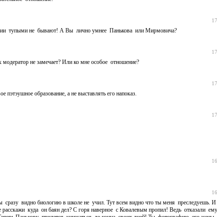
17
тарии тупыми не бывают! А Вы лично умнее Панькова или Мирмовича?
17
х модератор не замечает? Или ко мне особое отношение?
17
 пэтэушное образование, а не выставлять его напоказ.
17
16
16
Ты сразу видно биологию в школе не учил. Тут всем видно что ты меня преследуешь. И
 расскажи куда он баян дел? С горя наверное с Ковалевым пропил! Ведь отказали ем
й. Теперь Панькову придется унижаться до конца своих дней! Ты фотографию его жены