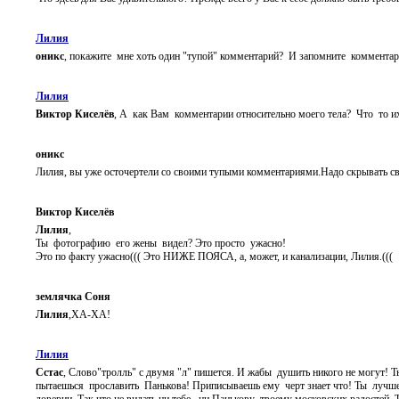
Лилия
оникс
, покажите мне хоть один "тупой" комментарий? И запомните коммен
Лилия
Виктор Киселёв
, А как Вам комментарии относительно моего тела? Что то и
оникс
Лилия, вы уже осточертели со своими тупыми комментариями.Надо скрывать свое
Виктор Киселёв
Лилия
,
Ты фотографию его жены видел? Это просто ужасно!
Это по факту ужасно((( Это НИЖЕ ПОЯСА, а, может, и канализации, Лилия.(((
землячка Соня
Лилия
,ХА-ХА!
Лилия
Сстас
, Слово"тролль" с двумя "л" пишется. И жабы душить никого не могут! 
пытаешься прославить Панькова! Приписываешь ему черт знает что! Ты лучше
доверии. Так что не видать ни тебе, ни Панькову твоему московских радосте