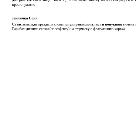
просто ужасно
землячка Соня
Сстас
,земеля,не правда ли слова
популярный,популист и попукивать
очень п
Гарибальдиевича схожи (по эффекту) на старческую флатуленцию хорька.