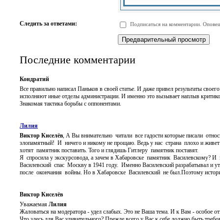
-
-
-
-
-
-
-
-
Следить за ответами:
Подписаться на комментарии. Оповещ
-
-
-
-
-
-
Последние комментарии
Кондратий
Все правильно написал Паньков в своей статье. И даже привел результаты свое
исполняют иные отделы администрации. И именно это вызывает наплыв критиков 
Знакомая тактика борьбы с оппонентами.
Лилия
Виктор Киселёв
, А Вы внимательно читали все гадости которые писали относ
злопамятный! И ничего и никому не прощаю. Ведь у нас страна плохо и живет
хотят памятник поставить. Того и глядишь Гитлеру памятник поставят.
Я спросила у экскурсовода, а зачем в Хабаровске памятник Василевскому? И 
Василевский спас Москву в 1941 году. Именно Василевский разрабатывал и
после окончания войны. Но в Хабаровске Василевский не был.Поэтому истори
Виктор Киселёв
Уважаемая
Лилия
Жаловаться на модератора - удел слабых. Это не Ваша тема. И к Вам - особое о
Что здесь для Вас удивительного? Прежде всего у Вас к себе должно быть треб