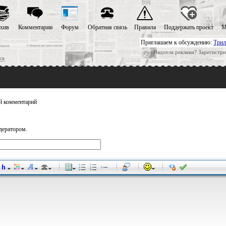
хив
Комментарии
Форум
Обратная связь
Правила
Поддержать проект
М
Приглашаем к обсуждению:
Трил
Надоела реклама? Зарегистри
ск
 комментарий
дератором.
-
-
-
-
-
-
-
-
-
-
-
-
-
-
-
-
-
-
-
-
-
-
-
-
-
-
-
-
-
-
-
-