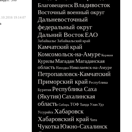
Владивосток
Благовещенск
Восточный военный округ
.10.2016 19:14:07
Дальневосточный
а
федеральный округ
Дальний Восток
ЕАО
Забайкалье
Забайкальский край
Камчатский край
Комсомольск-на-Амуре
Корякия
Магадан
Магаданская
Курилы
область
Николаевск-на-Амуре
Находка
Петропавловск-Камчатский
Приморский край
Республика
Республика Саха
Бурятия
(Якутия)
Сахалинская
область
ТОФ
Тында
Улан-Удэ
Сибирь
Хабаровск
Уссурийск
Хабаровский край
Чита
Чукотка
Южно-Сахалинск