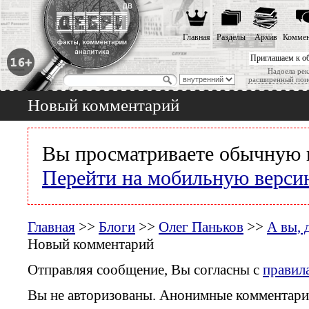
Главная
Разделы
Архив
Коммен
Приглашаем к о
Надоела рек
расширенный пои
Новый комментарий
Вы просматриваете обычную 
Перейти на мобильную верси
Главная
>>
Блоги
>>
Олег Паньков
>>
А вы, д
Новый комментарий
Отправляя сообщение, Вы согласны с
правил
Вы не авторизованы. Анонимные комментари