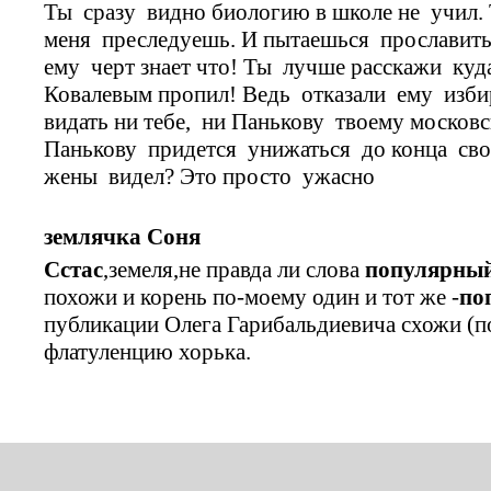
Ты сразу видно биологию в школе не учил. 
меня преследуешь. И пытаешься прославит
ему черт знает что! Ты лучше расскажи куда
Ковалевым пропил! Ведь отказали ему избир
видать ни тебе, ни Панькову твоему московс
Панькову придется унижаться до конца св
жены видел? Это просто ужасно
землячка Соня
Сстас
,земеля,не правда ли слова
популярный
похожи и корень по-моему один и тот же -
по
публикации Олега Гарибальдиевича схожи (п
флатуленцию хорька.