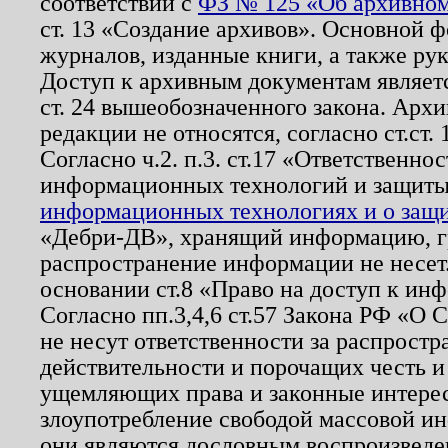
соответствии с
ФЗ № 125 «Об архивном
ст. 13 «Создание архивов». Основной ф
журналов, изданные книги, а также ру
Доступ к архивным документам являетс
ст. 24 вышеобозначенного закона. Арх
редакции не относятся, согласно ст.ст. 
Согласно ч.2. п.3. ст.17 «Ответственн
информационных технологий и защит
информационных технологиях и о защит
«Дебри-ДВ», хранящий информацию, гр
распространение информации не несет.
основании ст.8 «Право на доступ к ин
Согласно пп.3,4,6 ст.57 Закона РФ «О
не несут ответственности за распрост
действительности и порочащих честь и
ущемляющих права и законные интере
злоупотребление свободой массовой ин
они являются дословным воспроизведе