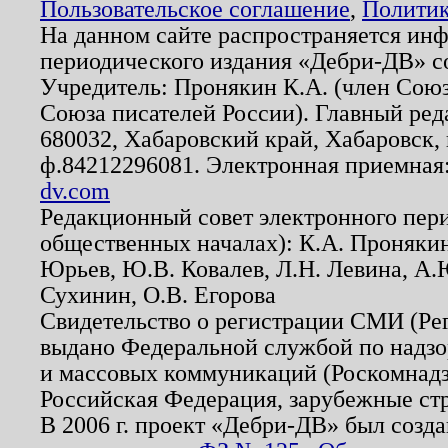
Пользовательское соглашение
,
Политик
На данном сайте распространяется ин
периодического издания «Дебри-ДВ» с
Учредитель: Пронякин К.А. (член Союз
Союза писателей России). Главный ред
680032, Хабаровский край, Хабаровск, п
ф.84212296081. Электронная приемная
dv.com
Редакционный совет электронного пер
общественных началах): К.А. Проняки
Юрьев, Ю.В. Ковалев, Л.Н. Левина, А.
Сухинин, О.В. Егорова
Свидетельство о регистрации СМИ (Р
выдано Федеральной службой по надзо
и массовых коммуникаций (Роскомнадзо
Российская Федерация, зарубежные ст
В 2006 г. проект «Дебри-ДВ» был созда