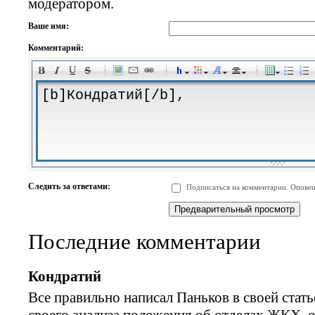
модератором.
Ваше имя:
Комментарий:
-
-
-
-
-
-
-
-
-
-
-
-
-
-
-
-
-
-
-
-
-
-
-
-
-
-
-
-
-
-
-
-
-
-
-
-
Следить за ответами:
Подписаться на комментарии. Оповещ
-
-
-
-
-
-
-
-
-
Последние комментарии
Кондратий
Все правильно написал Паньков в своей стать
своего анализа положения об отделах ЖКХ, о