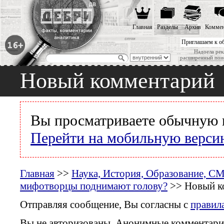
Главная
Разделы
Архив
Коммен
Приглашаем к о
Надоела рек
расширенный пои
Новый комментарий
Вы просматриваете обычную 
Перейти на мобильную верси
Главная
>>
Наука, История, Образование, С
мифотворцы поднимают голову?
>> Новый к
Отправляя сообщение, Вы согласны с
правил
Вы не авторизованы. Анонимные комментари