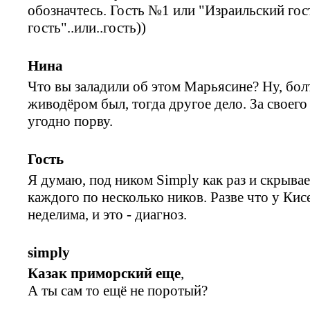
обозначтесь. Гость №1 или "Израильский гос
гость"..или..гость))
Нина
Что вы заладили об этом Марьясине? Ну, бол
живодёром был, тогда другое дело. За своего 
угодно порву.
Гость
Я думаю, под ником Simply как раз и скрыва
каждого по несколько ников. Разве что у Кис
неделима, и это - диагноз.
simply
Казак приморский еще
,
А ты сам то ещё не поротый?