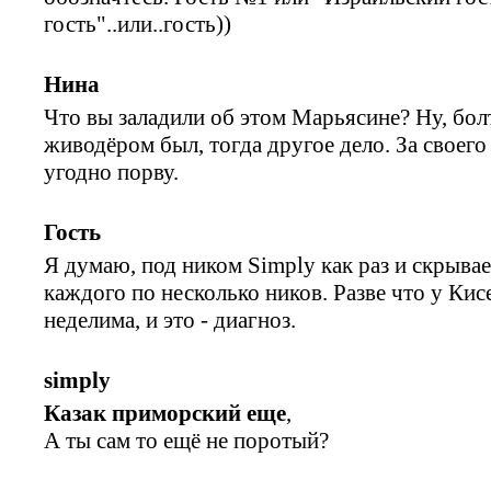
гость"..или..гость))
Нина
Что вы заладили об этом Марьясине? Ну, бол
живодёром был, тогда другое дело. За своего 
угодно порву.
Гость
Я думаю, под ником Simply как раз и скрыва
каждого по несколько ников. Разве что у Кис
неделима, и это - диагноз.
simply
Казак приморский еще
,
А ты сам то ещё не поротый?