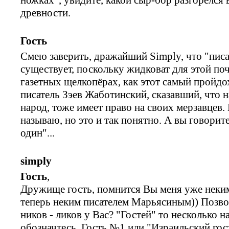
древности.
Гость
Смею заверить, дражайший Simply, что "писа
существует, поскольку жидковат для этой по
газетных щелкопёрах, как этот самый пройдо
писатель Зэев Жаботинский, сказавший, что 
народ, тоже имеет право на своих мерзавцев.
называю, но это и так понятно. А вы говорит
один"...
simply
Гость
,
Дружище гость, помнится Вы меня уже неки
теперь неким писателем Марьясиным)) Позво
ников - ликов у Вас? "Гостей" то несколько н
обозначтесь. Гость №1 или "Израильский гос