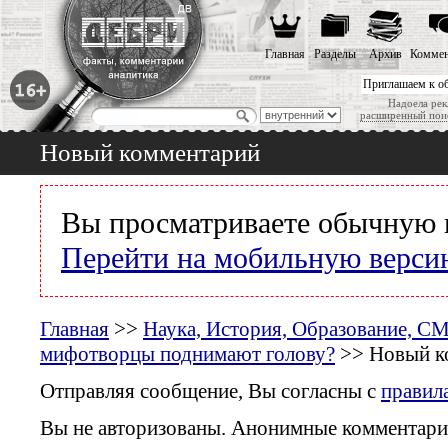
Главная
Разделы
Архив
Коммен
Приглашаем к о
Надоела рек
расширенный пои
Новый комментарий
Вы просматриваете обычную 
Перейти на мобильную верси
Главная
>>
Наука, История, Образование, С
мифотворцы поднимают голову?
>> Новый к
Отправляя сообщение, Вы согласны с
правил
Вы не авторизованы. Анонимные комментари