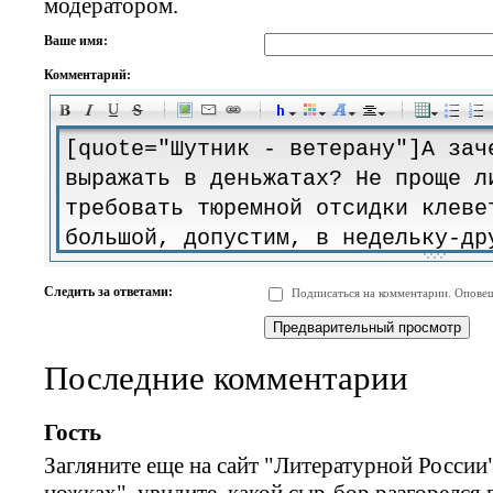
модератором.
Ваше имя:
Комментарий:
-
-
-
-
-
-
-
-
-
-
-
-
-
-
-
-
-
-
-
-
-
-
-
-
-
-
-
-
-
-
-
-
-
-
-
-
Следить за ответами:
Подписаться на комментарии. Оповещ
-
-
-
-
-
-
-
-
-
Последние комментарии
Гость
Загляните еще на сайт "Литературной России"
ножках", увидите, какой сыр-бор разгорелся