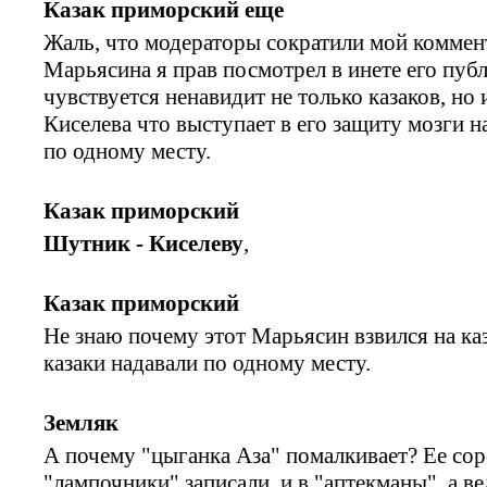
Казак приморский еще
Жаль, что модераторы сократили мой коммент
Марьясина я прав посмотрел в инете его публ
чувствуется ненавидит не только казаков, но 
Киселева что выступает в его защиту мозги 
по одному месту.
Казак приморский
Шутник - Киселеву
,
Казак приморский
Не знаю почему этот Марьясин взвился на каз
казаки надавали по одному месту.
Земляк
А почему "цыганка Аза" помалкивает? Ее со
"лампочники" записали, и в "аптекманы", а в