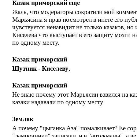
Казак приморский еще
Жаль, что модераторы сократили мой коммент
Марьясина я прав посмотрел в инете его публ
чувствуется ненавидит не только казаков, но 
Киселева что выступает в его защиту мозги 
по одному месту.
Казак приморский
Шутник - Киселеву
,
Казак приморский
Не знаю почему этот Марьясин взвился на каз
казаки надавали по одному месту.
Земляк
А почему "цыганка Аза" помалкивает? Ее со
"лампочники" записали, и в "аптекманы", а в