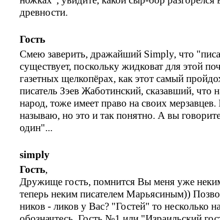
древности.
Гость
Смею заверить, дражайший Simply, что "писа
существует, поскольку жидковат для этой по
газетных щелкопёрах, как этот самый пройдо
писатель Зэев Жаботинский, сказавший, что 
народ, тоже имеет право на своих мерзавцев.
называю, но это и так понятно. А вы говорит
один"...
simply
Гость
,
Дружище гость, помнится Вы меня уже неки
теперь неким писателем Марьясиным)) Позво
ников - ликов у Вас? "Гостей" то несколько н
обозначтесь. Гость №1 или "Израильский гос