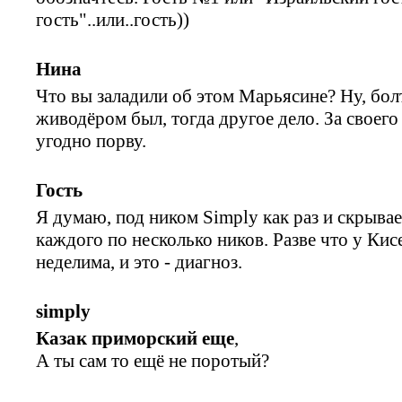
гость"..или..гость))
Нина
Что вы заладили об этом Марьясине? Ну, бол
живодёром был, тогда другое дело. За своего 
угодно порву.
Гость
Я думаю, под ником Simply как раз и скрыва
каждого по несколько ников. Разве что у Кис
неделима, и это - диагноз.
simply
Казак приморский еще
,
А ты сам то ещё не поротый?