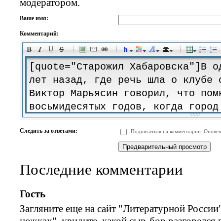
модератором.
Ваше имя:
Комментарий:
-
-
-
-
-
-
-
-
-
-
-
-
-
-
-
-
-
-
-
-
-
-
-
-
-
-
-
-
-
-
-
-
-
-
-
-
Следить за ответами:
Подписаться на комментарии. Оповещ
-
-
-
-
-
-
-
-
-
Последние комментарии
Гость
Загляните еще на сайт "Литературной России"
ножках", увидите, какой сыр-бор разгорелся