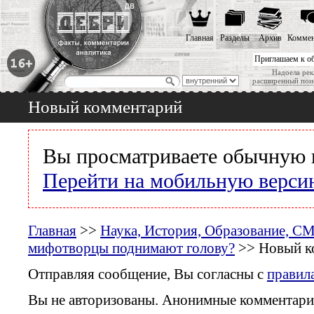
Главная
Разделы
Архив
Коммен
Приглашаем к о
Надоела рек
расширенный пои
Новый комментарий
Вы просматриваете обычную 
Перейти на мобильную верси
Главная
>>
Наука, История, Образование, С
мифотворцы поднимают голову?
>> Новый к
Отправляя сообщение, Вы согласны с
правил
Вы не авторизованы. Анонимные комментари