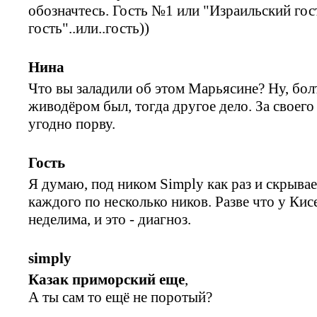
обозначтесь. Гость №1 или "Израильский гос
гость"..или..гость))
Нина
Что вы заладили об этом Марьясине? Ну, бол
живодёром был, тогда другое дело. За своего 
угодно порву.
Гость
Я думаю, под ником Simply как раз и скрыва
каждого по несколько ников. Разве что у Кис
неделима, и это - диагноз.
simply
Казак приморский еще
,
А ты сам то ещё не поротый?