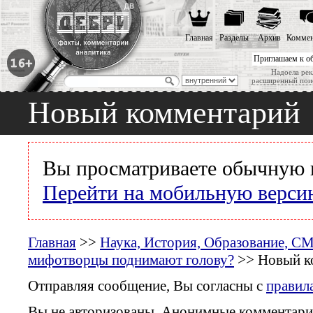
Главная
Разделы
Архив
Коммен
Приглашаем к о
Надоела рек
расширенный пои
Новый комментарий
Вы просматриваете обычную 
Перейти на мобильную верси
Главная
>>
Наука, История, Образование, С
мифотворцы поднимают голову?
>> Новый к
Отправляя сообщение, Вы согласны с
правил
Вы не авторизованы. Анонимные комментари