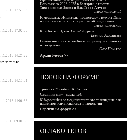
Официальные публикации Павла Петровича
Попельского 2023-2025 в Болгарии, в газетах
Тихоокеанская Звезда и Наш Город Амурск
.11.2016 17:57:03
павел попельский
.
Комсомольск официально продолжает отмечать День
памяти жертв сталинских репрессий: задумаемся...
павел попельский
.11.2016 17:02:30
Кого боится Путин: Сергей Фургал
Евгений Афанасьев
Повышение платы в автобусах за проезд: кто виноват,
и что делать?
Олег Паньков
Архив блогов >>
.11.2016 14:21:22
ит не только
НОВОЕ НА ФОРУМЕ
.11.2016 14:17:31
Трилогия "Китобои" А. Вахова.
Охранник спит - смена идёт
80% российского медиаконтента это телевидение для
.11.2016 14:06:38
пациентов психдиспансера и наркологии.
Перейти на форум >>
.11.2016 09:00:50
ОБЛАКО ТЕГОВ