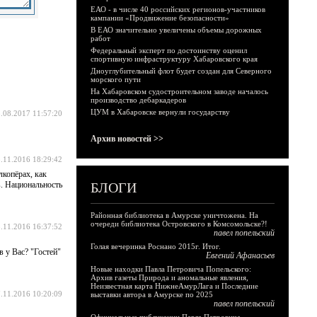
ЕАО - в числе 40 российских регионов-участников
кампании «Продвижение безопасности»
В ЕАО значительно увеличены объемы дорожных
работ
Федеральный эксперт по достоинству оценил
спортивную инфраструктуру Хабаровского края
Дноуглубительный флот будет создан для Северного
морского пути
На Хабаровском судостроительном заводе началось
производство дебаркадеров
ЦУМ в Хабаровске вернули государству
.08.2017 11:57:20
Архив новостей >>
.11.2016 18:29:42
лкопёрах, как
в. Национальность
БЛОГИ
Районная библиотека в Амурске уничтожена. На
очереди библиотека Островского в Комсомольске?!
.11.2016 16:37:52
павел попельский
Голая вечеринка Роснано 2015г. Итог.
 у Вас? "Гостей"
Евгений Афанасьев
Новые находки Павла Петровича Попельского:
Архив газеты Природа и аномальные явления,
Неизвестная карта НижнеАмурЛага и Последние
.11.2016 10:20:09
выставки автора в Амурске по 2025
павел попельский