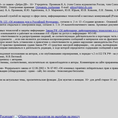
В» со знаком «Дебри-ДВ». 16+ Учредитель: Пронякин К.А. (член Союза журналистов России, член Союза
2296081. Электронная приемная:
Отправить сообщение
. E-mail:
editor@debri-dv.com
алах): К.А. Пронякин, И.Ю. Харитонова, А.Э. Мирмович, Ю.Н. Юрьев, Ю.В. Ковалев, Л.Н. Левина, А.
льной службой по надзору в сфере связи, информационных технологий и массовых коммуникаций (Роском
№ 125 «Об архивном деле в Российской Федерации»
, согласно п. 2 ст. 13 «Создание архивов». Основно
ется открытым в электронном виде, согласно п. 1 ст. 24 вышеобозначенного закона. Архивные документы 
ионных технологий и защиты информации»
Закона РФ «Об информации, информационных технологиях и о за
я основываются и работают на основании ст.8 «Право на доступ к информации» ФЗ-149.
 ответственности за распространение сведений, не соответствующих действительности и порочащих чест
урналиста: ...если они являются дословным воспроизведением сообщений и материалов или их фрагмент
орое может быть установлено и привлечено к ответственности за данное нарушение законодательства Рос
«О практике применения судами Закона РФ «О средствах массовой информации», «по делам, вытекающим 
вправе вмешиваться в деятельность редакции, в ходе которой определяется содержание сообщений и мат
одлежит возложению на авторов, а по опубликованию опровержения, в порядке ч.2 ст.152 ГК РФ - на уч
ожко, Н.В.Пестовой.
ереписку с авторами.
тственны, соответственно, исключительно их правообладатели и авторы. Комментарии на сайте приравне
я» Федерального закона от 12.06.2002 г. № 67-ФЗ «Об основных гарантиях избирательных прав и права н
ацию (обнародование) - едино - сайт, без оплаты - безвозмездно/бесплатно.
ии на актуальные темы, просветительские функции. Для мужчин и женщин. 16+ для детей старше 16 лет.