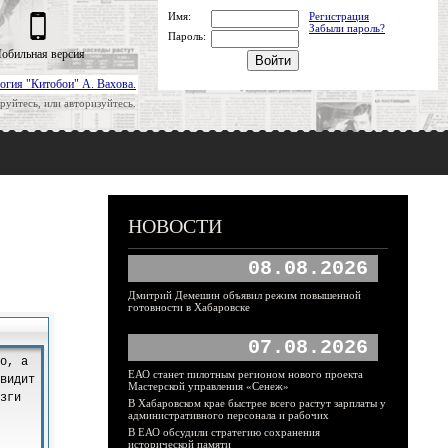
Имя:
Регистрация
Забыли пароль?
Пароль:
обильная версия
огия "Китобои" А. Вахова.
руйтесь, или авторизуйтесь.
НОВОСТИ
08.08.2026
Дмитрий Демешин объявил режим повышенной
готовности в Хабаровске
07.08.2026
ЕАО станет пилотным регионом нового проекта
Мастерской управления «Сенеж»
В Хабаровском крае быстрее всего растут зарплаты у
административного персонала и рабочих
В ЕАО обсудили стратегию сохранения
исторической памяти