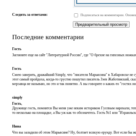
-
-
-
-
-
-
-
-
Следить за ответами:
Подписаться на комментарии. Оповещ
-
-
-
-
-
-
Последние комментарии
Гость
Загляните еще на сайт "Литературной России", где "О брехне на гипсовых ножка
Гость
Смею заверить, дражайший Simply, что "писателя Марьясина" в Хабаровске не су
этот самый пройдоха, когда-то грустно пошутил писатель Зэев Жаботинский, ска
мерзавца не называю, но это и так понятно. А вы говорите о каких-то "гостях но
simply
Гость
,
Дружище гость, помнится Вы меня уже неким историком Гусевым нарекали, тепе
то несколько на площадке, а Вы уж как то обозначтесь. Гость №1 или "Израильски
Нина
Что вы заладили об этом Марьясине? Ну, болтает всякую ерунду. Вот если бы жив