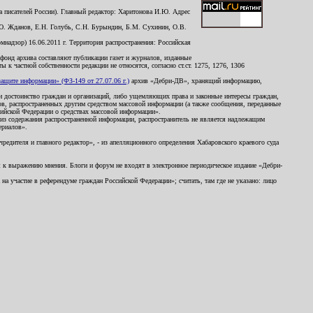
 писателей России). Главный редактор: Харитонова И.Ю. Адрес
Ю. Жданов, Е.Н. Голубь, С.Н. Бурындин, Б.М. Сухинин, О.В.
надзор) 16.06.2011 г. Территория распространения: Российская
й фонд архива составляют публикации газет и журналов, изданные
к частной собственности редакции не относятся, согласно ст.ст. 1275, 1276, 1306
щите информации» (ФЗ-149 от 27.07.06 г.)
архив «Дебри-ДВ», хранящий информацию,
ь и достоинство граждан и организаций, либо ущемляющих права и законные интересы граждан,
ов, распространенных другим средством массовой информации (а также сообщения, переданные
сийской Федерации о средствах массовой информации».
из содержания распространенной информации, распространитель не является надлежащим
ериалов».
редителя и главного редактор», - из апелляционного определения Хабаровского краевого суда
ны к выражению мнения. Блоги и форум не входят в электронное периодическое издание «Дебри-
а участие в референдуме граждан Российской Федерации»; считать, там где не указано: лицо