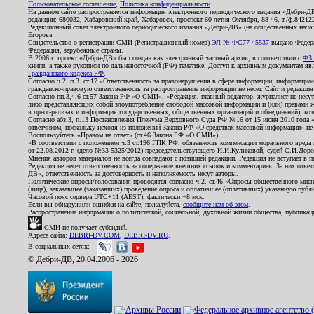
Пользовательское соглашение
,
Политика конфиденциальности
На данном сайте распространяется информация электронного периодического издания «Дебри-Д
редакции: 680032, Хабаровский край, Хабаровск, проспект 60-летия Октября, 88-46, т./ф.8421
Редакционный совет электронного периодического издания «Дебри-ДВ» (на общественных нач
Егорова
Свидетельство о регистрации СМИ (Регистрационный номер)
ЭЛ № ФС77-45537
выдано Федера
Федерация, зарубежные страны.
В 2006 г. проект «Дебри-ДВ» был создан как электронный частный архив, в соответствии с
ФЗ 
книги, а также рукописи по дальневосточной (РФ) тематике. Доступ к архивным документам явля
Гражданского кодекса РФ
.
Согласно ч.2. п.3. ст.17 «Ответственность за правонарушения в сфере информации, информац
гражданско-правовую ответственность за распространение информации не несет. Сайт и редакци
Согласно пп.3,4,6 ст.57 Закона РФ «О СМИ», «Редакция, главный редактор, журналист не несут
либо представляющих собой злоупотребление свободой массовой информации и (или) правами ж
в пресс-релизах и информация государственных, общественных организаций и объединений), кот
Согласно абз.3, п.13 Постановления Пленума Верховного Суда РФ №16 от 15 июня 2010 года 
ответчиком, поскольку исходя из положений Закона РФ «О средствах массовой информации» не 
Воспользуйтесь «Правом на ответ» (ст.46 Закона РФ «О СМИ»).
«В соответствии с положением ч.3 ст.196 ГПК РФ, обязанность компенсации морального вреда п
от 22.08.2012 г. (дело №33-5325/2012) председательствующего И.И.Куликовой, судей С.И.Дор
Мнения авторов материалов не всегда совпадают с позицией редакции. Редакция не вступает в п
Редакция не несет ответственность за содержание внешних ссылок и комментариев. За них отве
ДВ», ответственность за достоверность и наполняемость несут авторы.
Политические опросы/голосования проводятся согласно ч.2. ст.46 «Опросы общественного мнени
(лица), заказавшее (заказавших) проведение опроса и оплатившее (оплативших) указанную публик
Часовой пояс сервера UTC+11 (AEST), фактически +8 мск.
Если вы обнаружили ошибки на сайте, пожалуйста,
сообщите нам об этом
.
Распространение информации о политической, социальной, духовной жизни общества, публикац
СМИ не получает субсидий.
Адреса сайта:
DEBRI-DV.COM
,
DEBRI-DV.RU
.
В социальных сетях:
© Дебри-ДВ, 20.04.2006 - 2026