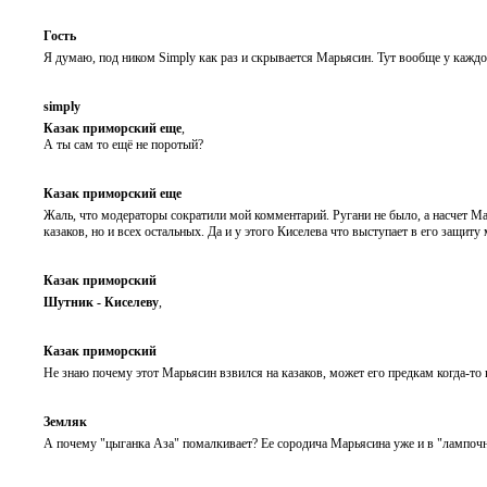
Гость
Я думаю, под ником Simply как раз и скрывается Марьясин. Тут вообще у каждого
simply
Казак приморский еще
,
А ты сам то ещё не поротый?
Казак приморский еще
Жаль, что модераторы сократили мой комментарий. Ругани не было, а насчет Мар
казаков, но и всех остальных. Да и у этого Киселева что выступает в его защит
Казак приморский
Шутник - Киселеву
,
Казак приморский
Не знаю почему этот Марьясин взвился на казаков, может его предкам когда-то 
Земляк
А почему "цыганка Аза" помалкивает? Ее сородича Марьясина уже и в "лампочник