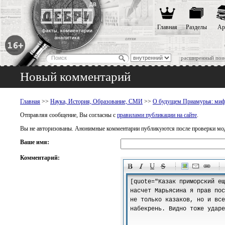
Главная
Разделы
Ар
расширенный пои
Новый комментарий
Главная
>>
Наука, История, Образование, СМИ
>>
О будущем Приамурья: миф
Отправляя сообщение, Вы согласны с
правилами публикации на сайте
.
Вы не авторизованы. Анонимные комментарии публикуются после проверки мо
Ваше имя:
Комментарий:
-
-
-
-
-
-
-
-
-
-
-
-
-
-
-
-