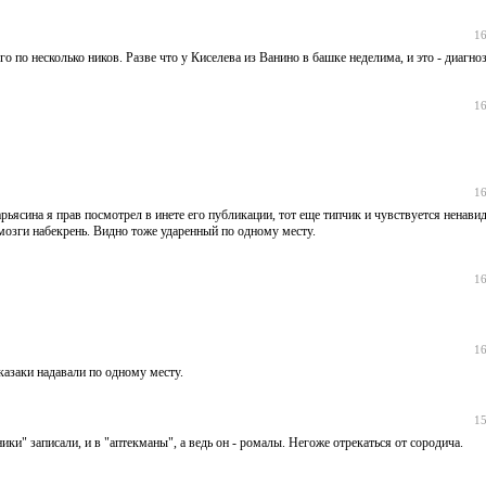
16
 по несколько ников. Разве что у Киселева из Ванино в башке неделима, и это - диагноз
16
16
ьясина я прав посмотрел в инете его публикации, тот еще типчик и чувствуется ненавид
у мозги набекрень. Видно тоже ударенный по одному месту.
16
16
казаки надавали по одному месту.
15
и" записали, и в "аптекманы", а ведь он - ромалы. Негоже отрекаться от сородича.