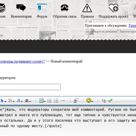
хив
Комментарии
Форум
Обратная связь
Правила
Поддержать проект
М
Приглашаем к обсуждению:
Трил
Надоела реклама? Зарегистри
ск
отворцы поднимают голову?
>> Новый комментарий
дератором.
-
-
-
-
-
-
-
-
-
-
-
-
-
-
-
-
-
-
-
-
-
-
-
-
-
-
-
-
-
-
-
-