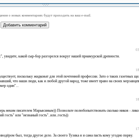
-
-
-
-
-
-
-
-
-
-
-
-
-
-
-
-
ения о новых комментариях будут приходить на ваш e-mail.
-
-
-
-
-
-
-
-
-
-
-
-
03
х", увидите, какой сыр-бор разгорелся вокруг нашей приамурской древности.
18
ществует, поскольку жидковат для этой почтенной профессии. Зато о таких газетных ще
завший, что наши люди, как и любой другой народ, тоже имеет право на своих мерзавце
мер один"...
18
рь неким писателем Марьясиным)) Позвольте полюбопытствовать сколько ников - ликов
й гость" или "незваный гость"..или..гость))
17
одёром был, тогда другое дело. За своего Тузика я и сама пасть кому угодно порву.