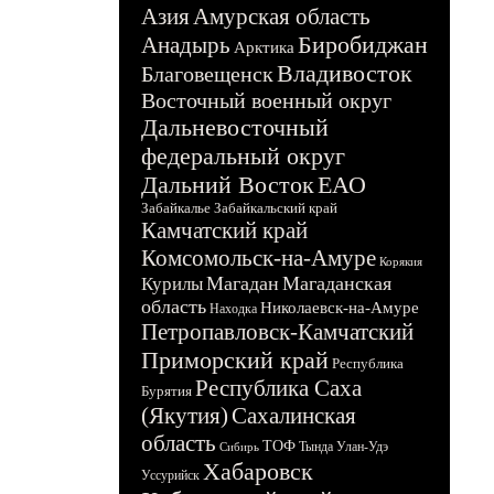
Азия
Амурская область
Биробиджан
Анадырь
Арктика
Владивосток
Благовещенск
Восточный военный округ
Дальневосточный
федеральный округ
Дальний Восток
ЕАО
Забайкалье
Забайкальский край
Камчатский край
Комсомольск-на-Амуре
Корякия
Магадан
Магаданская
Курилы
область
Николаевск-на-Амуре
Находка
Петропавловск-Камчатский
Приморский край
Республика
Республика Саха
Бурятия
(Якутия)
Сахалинская
область
ТОФ
Тында
Улан-Удэ
Сибирь
Хабаровск
Уссурийск