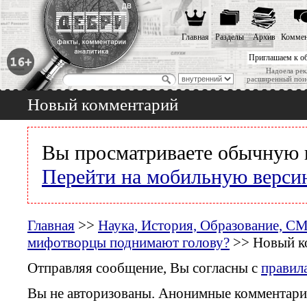
Главная
Разделы
Архив
Коммен
Приглашаем к о
Надоела рек
расширенный пои
Новый комментарий
Вы просматриваете обычную 
Перейти на мобильную верси
Главная
>>
Наука, История, Образование, С
мифотворцы поднимают голову?
>> Новый к
Отправляя сообщение, Вы согласны с
правил
Вы не авторизованы. Анонимные комментари