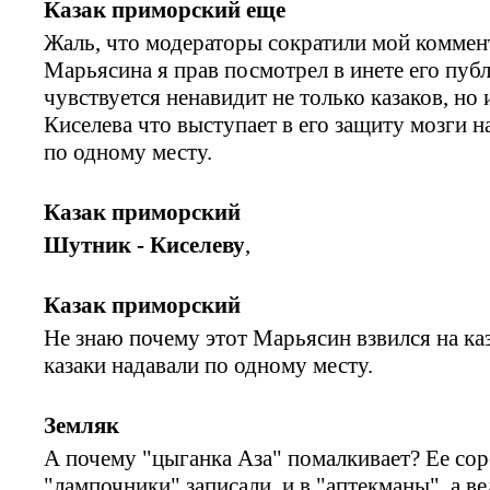
Казак приморский еще
Жаль, что модераторы сократили мой коммент
Марьясина я прав посмотрел в инете его публ
чувствуется ненавидит не только казаков, но 
Киселева что выступает в его защиту мозги 
по одному месту.
Казак приморский
Шутник - Киселеву
,
Казак приморский
Не знаю почему этот Марьясин взвился на каз
казаки надавали по одному месту.
Земляк
А почему "цыганка Аза" помалкивает? Ее со
"лампочники" записали, и в "аптекманы", а в