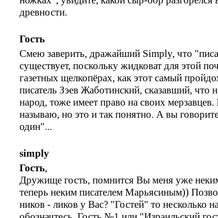
древности.
Гость
Смею заверить, дражайший Simply, что "писа
существует, поскольку жидковат для этой по
газетных щелкопёрах, как этот самый пройдо
писатель Зэев Жаботинский, сказавший, что 
народ, тоже имеет право на своих мерзавцев.
называю, но это и так понятно. А вы говорит
один"...
simply
Гость
,
Дружище гость, помнится Вы меня уже неки
теперь неким писателем Марьясиным)) Позво
ников - ликов у Вас? "Гостей" то несколько н
обозначтесь. Гость №1 или "Израильский гос