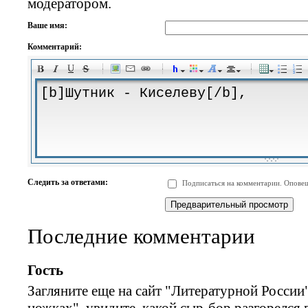
модератором.
Ваше имя:
Комментарий:
-
-
-
-
-
-
-
-
-
-
-
-
-
-
-
-
-
-
-
-
-
-
-
-
-
-
-
-
-
-
-
-
-
-
-
-
Следить за ответами:
Подписаться на комментарии. Оповещ
-
-
-
-
-
-
-
-
-
Последние комментарии
Гость
Загляните еще на сайт "Литературной России"
ножках", увидите, какой сыр-бор разгорелся