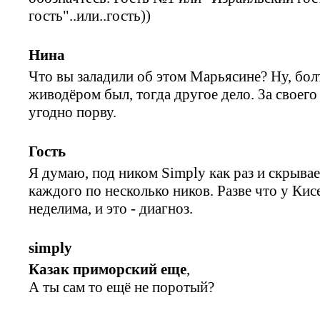
гость"..или..гость))
Нина
Что вы заладили об этом Марьясине? Ну, бол
живодёром был, тогда другое дело. За своего 
угодно порву.
Гость
Я думаю, под ником Simply как раз и скрыва
каждого по несколько ников. Разве что у Кис
неделима, и это - диагноз.
simply
Казак приморский еще
,
А ты сам то ещё не поротый?