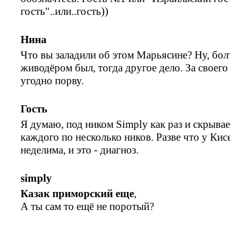
гость"..или..гость))
Нина
Что вы заладили об этом Марьясине? Ну, бол
живодёром был, тогда другое дело. За своего 
угодно порву.
Гость
Я думаю, под ником Simply как раз и скрыва
каждого по несколько ников. Разве что у Кис
неделима, и это - диагноз.
simply
Казак приморский еще
,
А ты сам то ещё не поротый?