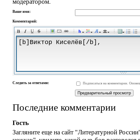
модератором.
Ваше имя:
Комментарий:
-
-
-
-
-
-
-
-
-
-
-
-
-
-
-
-
-
-
-
-
-
-
-
-
-
-
-
-
-
-
-
-
-
-
-
-
Следить за ответами:
Подписаться на комментарии. Оповещ
-
-
-
-
-
-
-
-
-
Последние комментарии
Гость
Загляните еще на сайт "Литературной России"
ножках", увидите, какой сыр-бор разгорелся