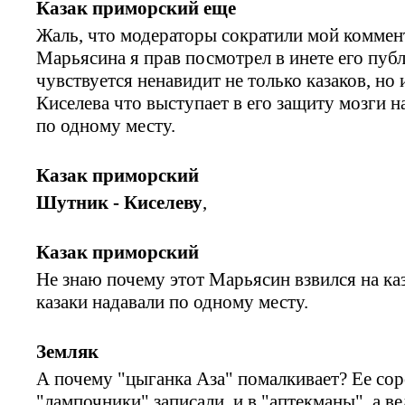
Казак приморский еще
Жаль, что модераторы сократили мой коммент
Марьясина я прав посмотрел в инете его публ
чувствуется ненавидит не только казаков, но 
Киселева что выступает в его защиту мозги 
по одному месту.
Казак приморский
Шутник - Киселеву
,
Казак приморский
Не знаю почему этот Марьясин взвился на каз
казаки надавали по одному месту.
Земляк
А почему "цыганка Аза" помалкивает? Ее со
"лампочники" записали, и в "аптекманы", а в