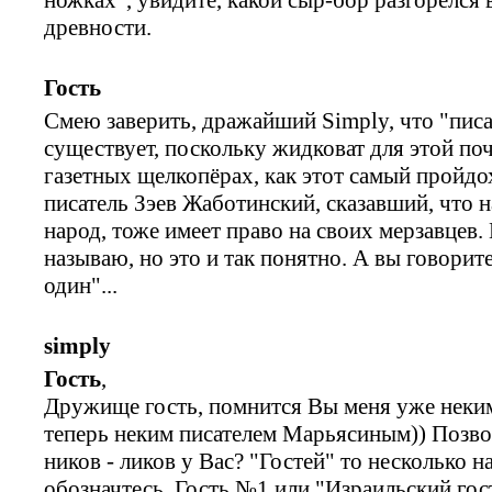
древности.
Гость
Смею заверить, дражайший Simply, что "писа
существует, поскольку жидковат для этой по
газетных щелкопёрах, как этот самый пройдо
писатель Зэев Жаботинский, сказавший, что 
народ, тоже имеет право на своих мерзавцев.
называю, но это и так понятно. А вы говорит
один"...
simply
Гость
,
Дружище гость, помнится Вы меня уже неки
теперь неким писателем Марьясиным)) Позво
ников - ликов у Вас? "Гостей" то несколько н
обозначтесь. Гость №1 или "Израильский гос