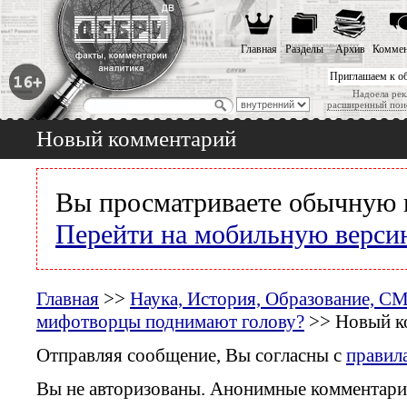
Главная
Разделы
Архив
Коммен
Приглашаем к о
Надоела рек
расширенный пои
Новый комментарий
Вы просматриваете обычную 
Перейти на мобильную верси
Главная
>>
Наука, История, Образование, С
мифотворцы поднимают голову?
>> Новый к
Отправляя сообщение, Вы согласны с
правил
Вы не авторизованы. Анонимные комментари