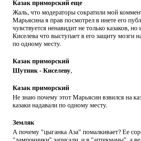
Казак приморский еще
Жаль, что модераторы сократили мой коммент
Марьясина я прав посмотрел в инете его публ
чувствуется ненавидит не только казаков, но 
Киселева что выступает в его защиту мозги 
по одному месту.
Казак приморский
Шутник - Киселеву
,
Казак приморский
Не знаю почему этот Марьясин взвился на каз
казаки надавали по одному месту.
Земляк
А почему "цыганка Аза" помалкивает? Ее со
"лампочники" записали, и в "аптекманы", а в