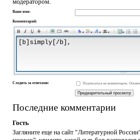
модератором.
Ваше имя:
Комментарий:
-
-
-
-
-
-
-
-
-
-
-
-
-
-
-
-
-
-
-
-
-
-
-
-
-
-
-
-
-
-
-
-
-
-
-
-
Следить за ответами:
Подписаться на комментарии. Оповещ
-
-
-
-
-
-
-
-
-
Последние комментарии
Гость
Загляните еще на сайт "Литературной России"
ножках", увидите, какой сыр-бор разгорелся