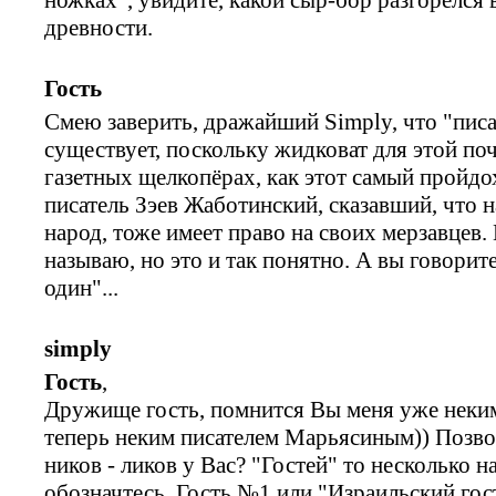
древности.
Гость
Смею заверить, дражайший Simply, что "писа
существует, поскольку жидковат для этой по
газетных щелкопёрах, как этот самый пройдо
писатель Зэев Жаботинский, сказавший, что 
народ, тоже имеет право на своих мерзавцев.
называю, но это и так понятно. А вы говорит
один"...
simply
Гость
,
Дружище гость, помнится Вы меня уже неки
теперь неким писателем Марьясиным)) Позво
ников - ликов у Вас? "Гостей" то несколько н
обозначтесь. Гость №1 или "Израильский гос