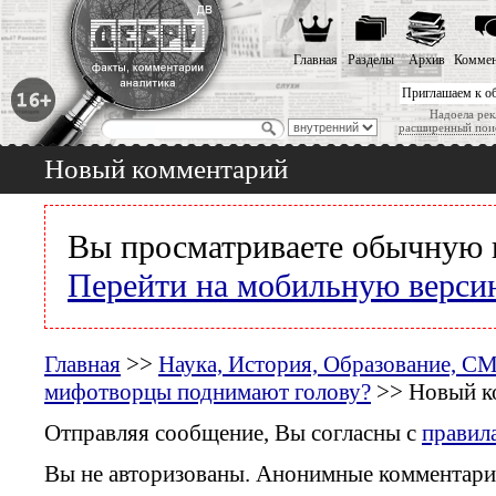
Главная
Разделы
Архив
Коммен
Приглашаем к о
Надоела рек
расширенный пои
Новый комментарий
Вы просматриваете обычную 
Перейти на мобильную верси
Главная
>>
Наука, История, Образование, С
мифотворцы поднимают голову?
>> Новый к
Отправляя сообщение, Вы согласны с
правил
Вы не авторизованы. Анонимные комментари