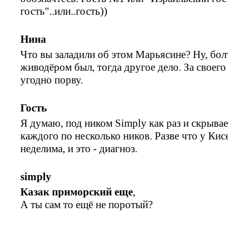
гость"..или..гость))
Нина
Что вы заладили об этом Марьясине? Ну, бол
живодёром был, тогда другое дело. За своего 
угодно порву.
Гость
Я думаю, под ником Simply как раз и скрыва
каждого по несколько ников. Разве что у Кис
неделима, и это - диагноз.
simply
Казак приморский еще
,
А ты сам то ещё не поротый?