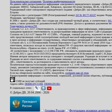
Пользовательское соглашение
,
Политика конфиденциальности
На данном сайте распространяется информация электронного периодического издания «Дебри-Д
редакции: 680032, Хабаровский край, Хабаровск, проспект 60-летия Октября, 88-46, т./ф.8421
Редакционный совет электронного периодического издания «Дебри-ДВ» (на общественных нач
Егорова
Свидетельство о регистрации СМИ (Регистрационный номер)
ЭЛ № ФС77-45537
выдано Федера
Федерация, зарубежные страны.
В 2006 г. проект «Дебри-ДВ» был создан как электронный частный архив, в соответствии с
ФЗ 
книги, а также рукописи по дальневосточной (РФ) тематике. Доступ к архивным документам явля
Гражданского кодекса РФ
.
Согласно ч.2. п.3. ст.17 «Ответственность за правонарушения в сфере информации, информац
гражданско-правовую ответственность за распространение информации не несет. Сайт и редакци
Согласно пп.3,4,6 ст.57 Закона РФ «О СМИ», «Редакция, главный редактор, журналист не несут
либо представляющих собой злоупотребление свободой массовой информации и (или) правами ж
в пресс-релизах и информация государственных, общественных организаций и объединений), кот
Согласно абз.3, п.13 Постановления Пленума Верховного Суда РФ №16 от 15 июня 2010 года 
ответчиком, поскольку исходя из положений Закона РФ «О средствах массовой информации» не 
Воспользуйтесь «Правом на ответ» (ст.46 Закона РФ «О СМИ»).
«В соответствии с положением ч.3 ст.196 ГПК РФ, обязанность компенсации морального вреда п
от 22.08.2012 г. (дело №33-5325/2012) председательствующего И.И.Куликовой, судей С.И.Дор
Мнения авторов материалов не всегда совпадают с позицией редакции. Редакция не вступает в п
Редакция не несет ответственность за содержание внешних ссылок и комментариев. За них отве
ДВ», ответственность за достоверность и наполняемость несут авторы.
Политические опросы/голосования проводятся согласно ч.2. ст.46 «Опросы общественного мнени
(лица), заказавшее (заказавших) проведение опроса и оплатившее (оплативших) указанную публик
Часовой пояс сервера UTC+11 (AEST), фактически +8 мск.
Если вы обнаружили ошибки на сайте, пожалуйста,
сообщите нам об этом
.
Распространение информации о политической, социальной, духовной жизни общества, публикац
СМИ не получает субсидий.
Адреса сайта:
DEBRI-DV.COM
,
DEBRI-DV.RU
.
В социальных сетях:
© Дебри-ДВ, 20.04.2006 - 2026