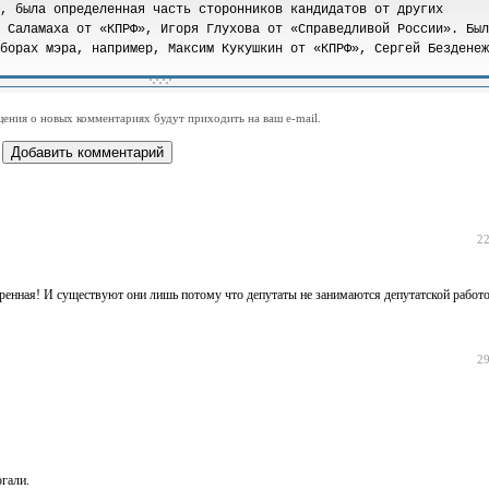
-
-
-
-
-
-
-
-
-
-
-
-
-
-
-
-
-
-
-
-
-
-
-
-
-
-
-
-
-
-
-
-
ения о новых комментариях будут приходить на ваш e-mail.
-
-
-
-
-
-
-
-
-
-
-
-
22
тренная! И существуют они лишь потому что депутаты не занимаются депутатской рабо
29
гали.