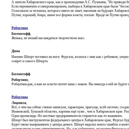
А жители Хабаровского края, как в произведении А.С. Пушкина, "Не приведи бо
Если переиначить и синхронизировать, выборы в Хабаровском крае были "бес
Голосовали за человека, которого никто не знает, наплевав на будущее Хабаровс
Путин, хороший, бояре, иначе все формы власти, плохие. Вроде не Путин прово
Робертино
Бегемотофф
,
Женька, не мешай наслаждаться творчеством масс.
Дима
Именно Шпорт поставил на ноги Фургала, возился с ним как с ребенком, увер
сожрет и самого Шпорта.
Бегемотофф
Робертино
,
Робертина-рая, а вам во власти светит шиш с маком. Вы никогда а ней не будет
Робертино
Людмила
,
Всё, о чём вы сейчас гневно написали, характерно, присуще, всей системе, созд
Ивановской, Тульской областях, картина ещё хуже , чем в Хабаровском крае. Ряз
Одна пропаганда. Но местные предприниматели стараются как-то выживать.
Шпорт был инструментом федерального центра в Хабаровском крае, Фургал буд
Будет также выпрашивать у центра деньги. Шпорт наделал много ошибок и коне
должен нести за них ответственность. Но, как губернатор, он мудрее Фургала и 