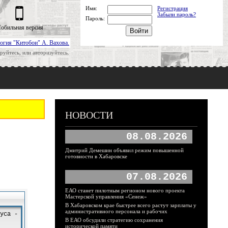
Имя:
Регистрация
Забыли пароль?
Пароль:
обильная версия
огия "Китобои" А. Вахова.
руйтесь, или авторизуйтесь.
НОВОСТИ
08.08.2026
Дмитрий Демешин объявил режим повышенной
готовности в Хабаровске
07.08.2026
ЕАО станет пилотным регионом нового проекта
Мастерской управления «Сенеж»
В Хабаровском крае быстрее всего растут зарплаты у
административного персонала и рабочих
В ЕАО обсудили стратегию сохранения
исторической памяти