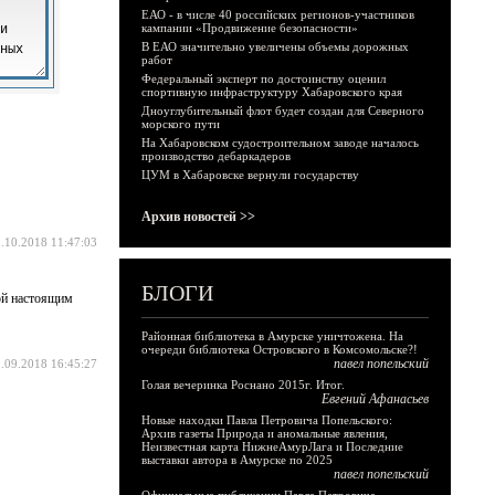
ЕАО - в числе 40 российских регионов-участников
кампании «Продвижение безопасности»
В ЕАО значительно увеличены объемы дорожных
работ
Федеральный эксперт по достоинству оценил
спортивную инфраструктуру Хабаровского края
Дноуглубительный флот будет создан для Северного
морского пути
На Хабаровском судостроительном заводе началось
производство дебаркадеров
ЦУМ в Хабаровске вернули государству
Архив новостей >>
.10.2018 11:47:03
БЛОГИ
той настоящим
Районная библиотека в Амурске уничтожена. На
очереди библиотека Островского в Комсомольске?!
павел попельский
.09.2018 16:45:27
Голая вечеринка Роснано 2015г. Итог.
Евгений Афанасьев
Новые находки Павла Петровича Попельского:
Архив газеты Природа и аномальные явления,
Неизвестная карта НижнеАмурЛага и Последние
выставки автора в Амурске по 2025
павел попельский