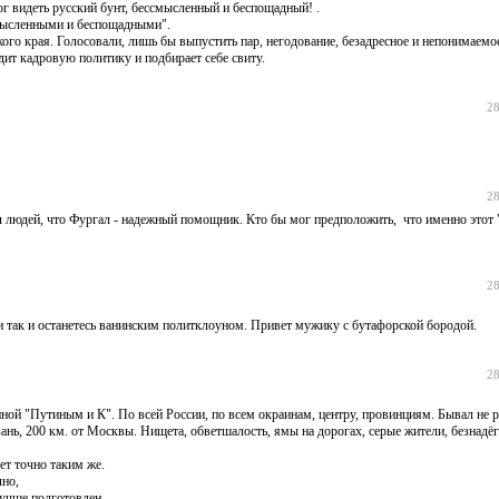
г видеть русский бунт, бессмысленный и беспощадный! .
смысленными и беспощадными".
кого края. Голосовали, лишь бы выпустить пар, негодование, безадресное и непонимаемое
дит кадровую политику и подбирает себе свиту.
28
28
ял людей, что Фургал - надежный помощник. Кто бы мог предположить, что именно это
28
е и так и останетесь ванинским политклоуном. Привет мужику с бутафорской бородой.
28
анной "Путиным и К". По всей России, по всем окраинам, центру, провинциям. Бывал не р
ань, 200 км. от Москвы. Нищета, обветшалость, ямы на дорогах, серые жители, безнадёг
ет точно таким же.
чно,
лучше подготовлен.