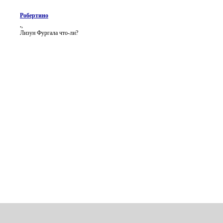
Робертино
.
,
Лизун Фургала что-ли?