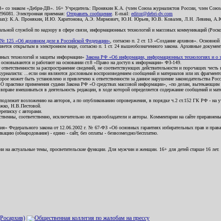
В» со знаком «Дебри-ДВ». 16+ Учредитель: Пронякин К.А. (член Союза журналистов России, член Союза
2296081. Электронная приемная:
Отправить сообщение
. E-mail:
editor@debri-dv.com
алах): К.А. Пронякин, И.Ю. Харитонова, А.Э. Мирмович, Ю.Н. Юрьев, Ю.В. Ковалев, Л.Н. Левина, А.
льной службой по надзору в сфере связи, информационных технологий и массовых коммуникаций (Роском
№ 125 «Об архивном деле в Российской Федерации»
, согласно п. 2 ст. 13 «Создание архивов». Основно
ется открытым в электронном виде, согласно п. 1 ст. 24 вышеобозначенного закона. Архивные документы 
ионных технологий и защиты информации»
Закона РФ «Об информации, информационных технологиях и о за
я основываются и работают на основании ст.8 «Право на доступ к информации» ФЗ-149.
 ответственности за распространение сведений, не соответствующих действительности и порочащих чест
урналиста: ...если они являются дословным воспроизведением сообщений и материалов или их фрагмент
орое может быть установлено и привлечено к ответственности за данное нарушение законодательства Рос
«О практике применения судами Закона РФ «О средствах массовой информации», «по делам, вытекающим 
вправе вмешиваться в деятельность редакции, в ходе которой определяется содержание сообщений и мат
одлежит возложению на авторов, а по опубликованию опровержения, в порядке ч.2 ст.152 ГК РФ - на уч
ожко, Н.В.Пестовой.
ереписку с авторами.
тственны, соответственно, исключительно их правообладатели и авторы. Комментарии на сайте приравне
я» Федерального закона от 12.06.2002 г. № 67-ФЗ «Об основных гарантиях избирательных прав и права н
ацию (обнародование) - едино - сайт, без оплаты - безвозмездно/бесплатно.
ии на актуальные темы, просветительские функции. Для мужчин и женщин. 16+ для детей старше 16 лет.