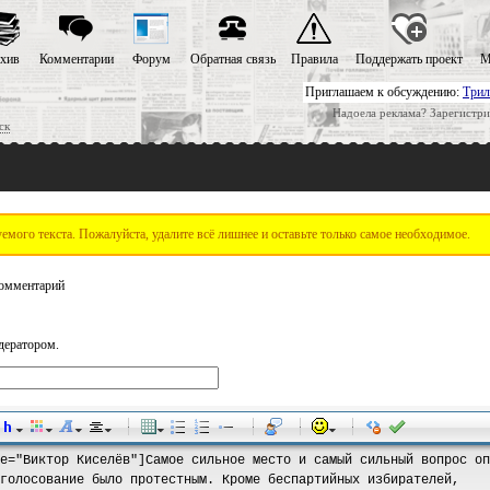
хив
Комментарии
Форум
Обратная связь
Правила
Поддержать проект
М
Приглашаем к обсуждению:
Трил
Надоела реклама? Зарегистри
ск
мого текста. Пожалуйста, удалите всё лишнее и оставьте только самое необходимое.
омментарий
дератором.
-
-
-
-
-
-
-
-
-
-
-
-
-
-
-
-