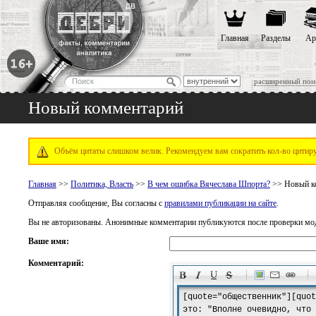
Главная
Разделы
Ар
расширенный пои
Новый комментарий
Объём цитаты слишком велик. Рекомендуем вам сократить кол-во цитируе
Главная
>>
Политика, Власть
>>
В чем ошибка Вячеслава Шпорта?
>> Новый к
Отправляя сообщение, Вы согласны с
правилами публикации на сайте
.
Вы не авторизованы. Анонимные комментарии публикуются после проверки мо
Ваше имя:
Комментарий:
-
-
-
-
-
-
-
-