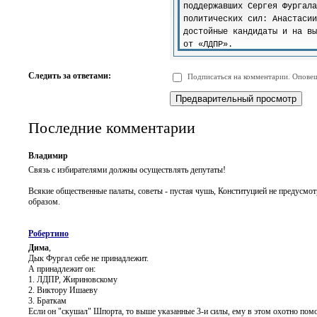
-
-
-
-
-
-
-
-
-
-
-
-
-
-
-
-
Следить за ответами:
Подписаться на комментарии. Оповещ
-
-
-
-
-
-
Последние комментарии
Владимир
Связь с избирателями должны осуществлять депутаты!
Всякие общественные палаты, советы - пустая чушь, Конституцией не предусмо
образом.
Робертино
Дима
,
Дык Фургал себе не принадлежит.
А принадлежит он:
1. ЛДПР, Жириновскому
2. Виктору Ишаеву
3. Браткам
Если он "скушал" Шпорта, то выше указанные 3-и силы, ему в этом охотно помо