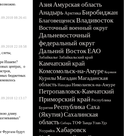
Азия
Амурская область
евозможно.
Биробиджан
Анадырь
Арктика
.09.2018 08:26:41
Владивосток
Благовещенск
Восточный военный округ
Дальневосточный
федеральный округ
.09.2018 22:18:58
Дальний Восток
ЕАО
 слеты,
Забайкалье
Забайкальский край
при Ишаеве?
Камчатский край
овых центрах, о
Комсомольск-на-Амуре
истров,
Корякия
венных бюджетных
Магадан
Магаданская
Курилы
апомнилось
область
Николаевск-на-Амуре
Находка
Петропавловск-Камчатский
Приморский край
.09.2018 12:13:17
Республика
Республика Саха
Бурятия
(Якутия)
Сахалинская
свою длину.
разгневанных"
область
ТОФ
Тында
Улан-Удэ
Сибирь
Хабаровск
Уссурийск
е Фургала будут.