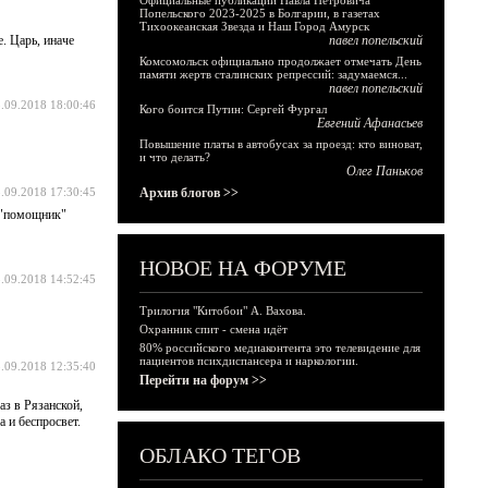
Официальные публикации Павла Петровича
Попельского 2023-2025 в Болгарии, в газетах
Тихоокеанская Звезда и Наш Город Амурск
. Царь, иначе
павел попельский
Комсомольск официально продолжает отмечать День
памяти жертв сталинских репрессий: задумаемся...
павел попельский
.09.2018 18:00:46
Кого боится Путин: Сергей Фургал
Евгений Афанасьев
Повышение платы в автобусах за проезд: кто виноват,
и что делать?
Олег Паньков
.09.2018 17:30:45
Архив блогов >>
т "помощник"
НОВОЕ НА ФОРУМЕ
.09.2018 14:52:45
Трилогия "Китобои" А. Вахова.
Охранник спит - смена идёт
80% российского медиаконтента это телевидение для
пациентов психдиспансера и наркологии.
.09.2018 12:35:40
Перейти на форум >>
аз в Рязанской,
а и беспросвет.
ОБЛАКО ТЕГОВ