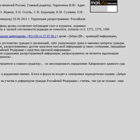
 писателей России). Главный редактор: Харитонова И.Ю. Адрес
Ю. Жданов, Е.Н. Голубь, С.Н. Бурындин, Б.М. Сухинин, О.В.
надзор) 16.06.2011 г. Территория распространения: Российская
й фонд архива составляют публикации газет и журналов, изданные
к частной собственности редакции не относятся, согласно ст.ст. 1275, 1276, 1306
щите информации» (ФЗ-149 от 27.07.06 г.)
архив «Дебри-ДВ», хранящий информацию,
ь и достоинство граждан и организаций, либо ущемляющих права и законные интересы граждан,
ов, распространенных другим средством массовой информации (а также сообщения, переданные
сийской Федерации о средствах массовой информации».
из содержания распространенной информации, распространитель не является надлежащим
ериалов».
редителя и главного редактор», - из апелляционного определения Хабаровского краевого суда
ны к выражению мнения. Блоги и форум не входят в электронное периодическое издание «Дебри-
а участие в референдуме граждан Российской Федерации»; считать, там где не указано: лицо