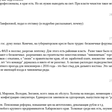
профессионалы, в крае есть. Но их нужно выводить на свет. При власти чекистов такое н
28
амфиловой, подал в отставку (и подробно рассказывает, почему)
27
в гос. думу попал. Конечно, на губернаторском кресле было трудно: бесконечные форумы,
 ФАП в поселке, разрезая ленточку. Для этого есть районная власть. Разве такое было 
нают о бесконечных разрешениях на строительство многочисленных "чиновничьих" торг
ов с откатами, о "своих" в правительстве края, об их заработной плате, множестве мин
о лет "его команда" держалась и никто её не разогнал. А сколько расплодил подведомст
тного проезда для пенсионеров с 2016 года - это был стыд для дальнего востока. Это з
, не имеющей входа в чиновничьи ряды.
27
й, Миронов, Володин, Зюганов, всего лишь их обслуга. Холопы на поводке, меняющим 
ю конфигурацию симулятора. Единороссов заменили на лдпээровцев, выпустили пар из "
тв. Пенсионная реформа, повышение цен на автотопливо, девальвация рубля и т.д.
любого крупного предпринимателя Хабаровского края. Толковые среди них есть, поумне