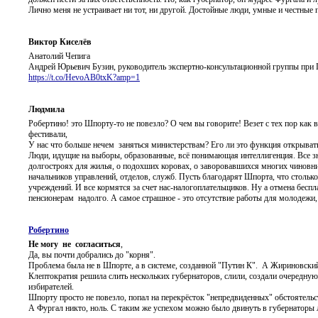
Лично меня не устраивает ни тот, ни другой. Достойные люди, умные и честные 
Виктор Киселёв
Анатолий Чепига
Андрей Юрьевич Бузин, руководитель экспертно-консультационной группы при П
https://t.co/HevoAB0txK?amp=1
Людмила
Робертино! это Шпорту-то не повезло? О чем вы говорите! Везет с тех пор как 
фестивали,
У нас что больше нечем заняться министерствам? Его ли это функция открывать
Люди, идущие на выборы, образованные, всё понимающая интеллигенция. Все з
долгостроях для жилья, о подохших коровах, о заворовавшихся многих чиновник
начальников управлений, отделов, служб. Пусть благодарят Шпорта, что стольк
учреждений. И все кормятся за счет нас-налогоплательщиков. Ну а отмена беспла
пенсионерам надолго. А самое страшное - это отсутствие работы для молодежи
Робертино
Не могу не согласиться
,
Да, вы почти добрались до "корня".
Проблема была не в Шпорте, а в системе, созданной "Путин К". А Жириновски
Клептократия решила слить нескольких губернаторов, слили, создали очередну
избирателей.
Шпорту просто не повезло, попал на перекрёсток "непредвиденных" обстоятельс
А Фургал никто, ноль. С таким же успехом можно было двинуть в губернаторы 