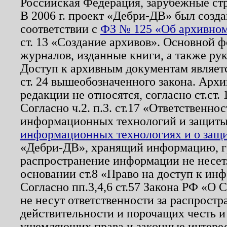
Российская Федерация, зарубежные ст
В 2006 г. проект «Дебри-ДВ» был созда
соответствии с
ФЗ № 125 «Об архивном
ст. 13 «Создание архивов». Основной ф
журналов, изданные книги, а также ру
Доступ к архивным документам являетс
ст. 24 вышеобозначенного закона. Арх
редакции не относятся, согласно ст.ст. 
Согласно ч.2. п.3. ст.17 «Ответственн
информационных технологий и защит
информационных технологиях и о защит
«Дебри-ДВ», хранящий информацию, гр
распространение информации не несет.
основании ст.8 «Право на доступ к ин
Согласно пп.3,4,6 ст.57 Закона РФ «О
не несут ответственности за распрост
действительности и порочащих честь и
ущемляющих права и законные интере