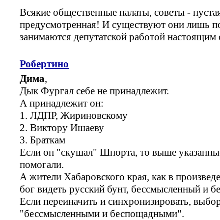
Всякие общественные палаты, советы - пуста
предусмотренная! И существуют они лишь по
занимаются депутатской работой настоящим 
Робертино
Дима
,
Дык Фургал себе не принадлежит.
А принадлежит он:
1. ЛДПР, Жириновскому
2. Виктору Ишаеву
3. Браткам
Если он "скушал" Шпорта, то выше указанные
помогали.
А жители Хабаровского края, как в произвед
бог видеть русский бунт, бессмысленный и б
Если переиначить и синхронизировать, выбо
"бессмысленными и беспощадными".