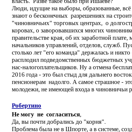
власть. Разве такое было при Ишаеве?
Люди, идущие на выборы, образованные, всё
знают о бесконечных разрешениях на строи
"чиновничьих" торговых центрах, о долгост
коровах, о заворовавшихся многих чиновников
правительстве края, об их заработной плате,
начальников управлений, отделов, служб. Пу
столько лет "его команда" держалась и никто 
расплодил подведомственных бюджетных учре
нас-налогоплательщиков. Ну а отмена беспла
2016 года - это был стыд для дальнего восто
пенсионерам надолго. А самое страшное - эт
молодежи, не имеющей входа в чиновничьи 
Робертино
Не могу не согласиться
,
Да, вы почти добрались до "корня".
Проблема была не в Шпорте, а в системе, со