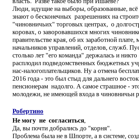
власть. Разве такое было при Ишаеве?
Люди, идущие на выборы, образованные, всё
знают о бесконечных разрешениях на строи
"чиновничьих" торговых центрах, о долгост
коровах, о заворовавшихся многих чиновников
правительстве края, об их заработной плате,
начальников управлений, отделов, служб. Пу
столько лет "его команда" держалась и никто 
расплодил подведомственных бюджетных учре
нас-налогоплательщиков. Ну а отмена беспла
2016 года - это был стыд для дальнего восто
пенсионерам надолго. А самое страшное - эт
молодежи, не имеющей входа в чиновничьи 
Робертино
Не могу не согласиться
,
Да, вы почти добрались до "корня".
Проблема была не в Шпорте, а в системе, со