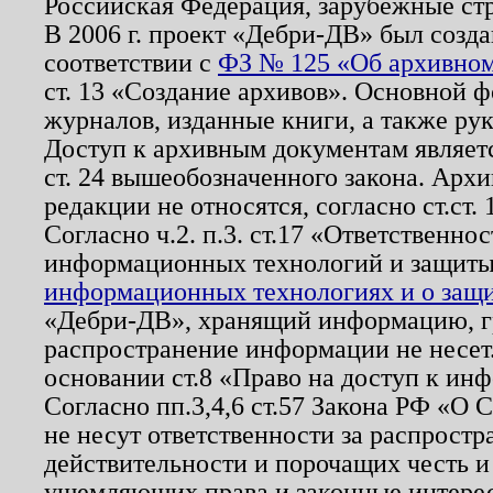
Российская Федерация, зарубежные ст
В 2006 г. проект «Дебри-ДВ» был созда
соответствии с
ФЗ № 125 «Об архивном
ст. 13 «Создание архивов». Основной ф
журналов, изданные книги, а также ру
Доступ к архивным документам являетс
ст. 24 вышеобозначенного закона. Арх
редакции не относятся, согласно ст.ст. 
Согласно ч.2. п.3. ст.17 «Ответственн
информационных технологий и защит
информационных технологиях и о защит
«Дебри-ДВ», хранящий информацию, гр
распространение информации не несет.
основании ст.8 «Право на доступ к ин
Согласно пп.3,4,6 ст.57 Закона РФ «О
не несут ответственности за распрост
действительности и порочащих честь и
ущемляющих права и законные интере