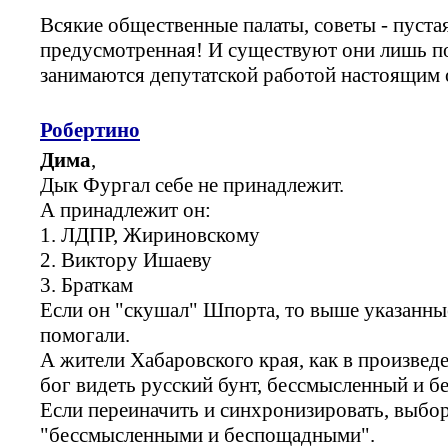
Всякие общественные палаты, советы - пуста
предусмотренная! И существуют они лишь по
занимаются депутатской работой настоящим 
Робертино
Дима
,
Дык Фургал себе не принадлежит.
А принадлежит он:
1. ЛДПР, Жириновскому
2. Виктору Ишаеву
3. Браткам
Если он "скушал" Шпорта, то выше указанные
помогали.
А жители Хабаровского края, как в произвед
бог видеть русский бунт, бессмысленный и б
Если переиначить и синхронизировать, выбо
"бессмысленными и беспощадными".