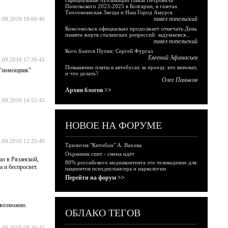
Официальные публикации Павла Петровича
Попельского 2023-2025 в Болгарии, в газетах
Тихоокеанская Звезда и Наш Город Амурск
павел попельский
.09.2018 18:00:46
Комсомольск официально продолжает отмечать День
памяти жертв сталинских репрессий: задумаемся...
павел попельский
Кого боится Путин: Сергей Фургал
Евгений Афанасьев
.09.2018 17:30:45
Повышение платы в автобусах за проезд: кто виноват,
т "помощник"
и что делать?
Олег Паньков
Архив блогов >>
.09.2018 14:52:45
НОВОЕ НА ФОРУМЕ
.09.2018 12:35:40
Трилогия "Китобои" А. Вахова.
Охранник спит - смена идёт
аз в Рязанской,
80% российского медиаконтента это телевидение для
а и беспросвет.
пациентов психдиспансера и наркологии.
Перейти на форум >>
евозможно.
ОБЛАКО ТЕГОВ
.09.2018 08:26:41