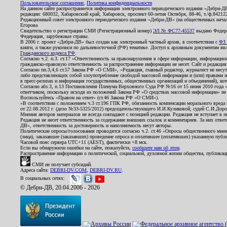
Пользовательское соглашение
,
Политика конфиденциальности
На данном сайте распространяется информация электронного периодического издания «Дебри-Д
редакции: 680032, Хабаровский край, Хабаровск, проспект 60-летия Октября, 88-46, т./ф.8421
Редакционный совет электронного периодического издания «Дебри-ДВ» (на общественных нач
Егорова
Свидетельство о регистрации СМИ (Регистрационный номер)
ЭЛ № ФС77-45537
выдано Федера
Федерация, зарубежные страны.
В 2006 г. проект «Дебри-ДВ» был создан как электронный частный архив, в соответствии с
ФЗ 
книги, а также рукописи по дальневосточной (РФ) тематике. Доступ к архивным документам явля
Гражданского кодекса РФ
.
Согласно ч.2. п.3. ст.17 «Ответственность за правонарушения в сфере информации, информац
гражданско-правовую ответственность за распространение информации не несет. Сайт и редакци
Согласно пп.3,4,6 ст.57 Закона РФ «О СМИ», «Редакция, главный редактор, журналист не несут
либо представляющих собой злоупотребление свободой массовой информации и (или) правами ж
в пресс-релизах и информация государственных, общественных организаций и объединений), кот
Согласно абз.3, п.13 Постановления Пленума Верховного Суда РФ №16 от 15 июня 2010 года 
ответчиком, поскольку исходя из положений Закона РФ «О средствах массовой информации» не 
Воспользуйтесь «Правом на ответ» (ст.46 Закона РФ «О СМИ»).
«В соответствии с положением ч.3 ст.196 ГПК РФ, обязанность компенсации морального вреда п
от 22.08.2012 г. (дело №33-5325/2012) председательствующего И.И.Куликовой, судей С.И.Дор
Мнения авторов материалов не всегда совпадают с позицией редакции. Редакция не вступает в п
Редакция не несет ответственность за содержание внешних ссылок и комментариев. За них отве
ДВ», ответственность за достоверность и наполняемость несут авторы.
Политические опросы/голосования проводятся согласно ч.2. ст.46 «Опросы общественного мнени
(лица), заказавшее (заказавших) проведение опроса и оплатившее (оплативших) указанную публик
Часовой пояс сервера UTC+11 (AEST), фактически +8 мск.
Если вы обнаружили ошибки на сайте, пожалуйста,
сообщите нам об этом
.
Распространение информации о политической, социальной, духовной жизни общества, публикац
СМИ не получает субсидий.
Адреса сайта:
DEBRI-DV.COM
,
DEBRI-DV.RU
.
В социальных сетях:
© Дебри-ДВ, 20.04.2006 - 2026