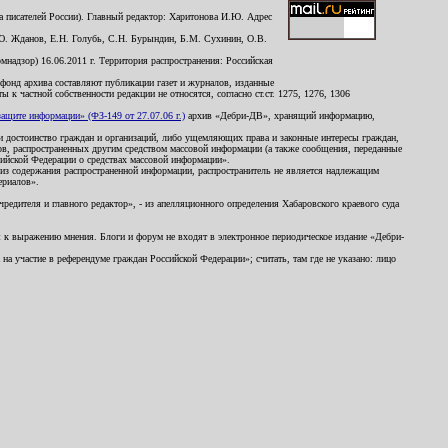
 писателей России). Главный редактор: Харитонова И.Ю. Адрес
Ю. Жданов, Е.Н. Голубь, С.Н. Бурындин, Б.М. Сухинин, О.В.
надзор) 16.06.2011 г. Территория распространения: Российская
й фонд архива составляют публикации газет и журналов, изданные
к частной собственности редакции не относятся, согласно ст.ст. 1275, 1276, 1306
щите информации» (ФЗ-149 от 27.07.06 г.)
архив «Дебри-ДВ», хранящий информацию,
ь и достоинство граждан и организаций, либо ущемляющих права и законные интересы граждан,
ов, распространенных другим средством массовой информации (а также сообщения, переданные
сийской Федерации о средствах массовой информации».
из содержания распространенной информации, распространитель не является надлежащим
ериалов».
редителя и главного редактор», - из апелляционного определения Хабаровского краевого суда
ны к выражению мнения. Блоги и форум не входят в электронное периодическое издание «Дебри-
а участие в референдуме граждан Российской Федерации»; считать, там где не указано: лицо