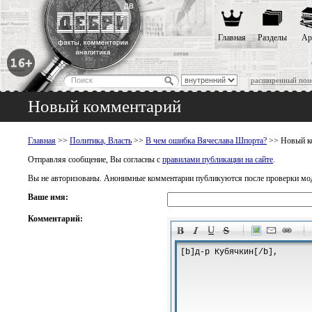
Главная
Разделы
Ар
расширенный пои
Новый комментарий
Главная
>>
Политика, Власть
>>
В чем ошибка Вячеслава Шпорта?
>> Новый к
Отправляя сообщение, Вы согласны с
правилами публикации на сайте
.
Вы не авторизованы. Анонимные комментарии публикуются после проверки мо
Ваше имя:
Комментарий:
-
-
-
-
-
-
-
-
-
-
-
-
-
-
-
-