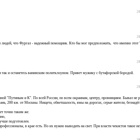
28
28
ял людей, что Фургал - надежный помощник. Кто бы мог предположить, что именно это
28
е и так и останетесь ванинским политклоуном. Привет мужику с бутафорской бородой.
28
анной "Путиным и К". По всей России, по всем окраинам, центру, провинциям. Бывал не р
ань, 200 км. от Москвы. Нищета, обветшалость, ямы на дорогах, серые жители, безнадёг
ет точно таким же.
чно,
лучше подготовлен.
профессионалы, в крае есть. Но их нужно выводить на свет. При власти чекистов такое н
28