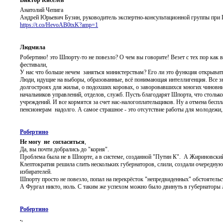
Анатолий Чепига
Андрей Юрьевич Бузин, руководитель экспертно-консультационной группы при П
https://t.co/HevoAB0txK?amp=1
Людмила
Робертино! это Шпорту-то не повезло? О чем вы говорите! Везет с тех пор как 
фестивали,
У нас что больше нечем заняться министерствам? Его ли это функция открывать
Люди, идущие на выборы, образованные, всё понимающая интеллигенция. Все з
долгостроях для жилья, о подохших коровах, о заворовавшихся многих чиновник
начальников управлений, отделов, служб. Пусть благодарят Шпорта, что стольк
учреждений. И все кормятся за счет нас-налогоплательщиков. Ну а отмена беспла
пенсионерам надолго. А самое страшное - это отсутствие работы для молодежи
Робертино
Не могу не согласиться
,
Да, вы почти добрались до "корня".
Проблема была не в Шпорте, а в системе, созданной "Путин К". А Жириновски
Клептократия решила слить нескольких губернаторов, слили, создали очередну
избирателей.
Шпорту просто не повезло, попал на перекрёсток "непредвиденных" обстоятельс
А Фургал никто, ноль. С таким же успехом можно было двинуть в губернаторы 
Робертино
.
,