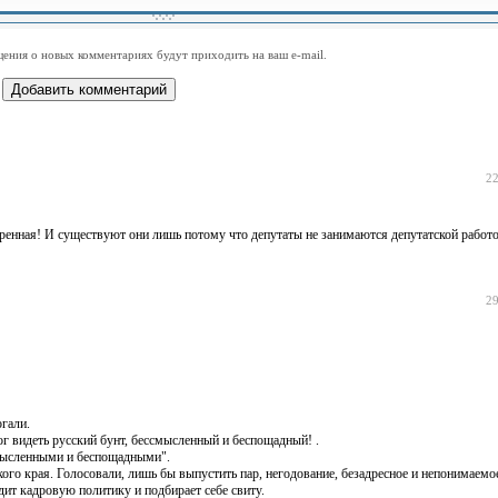
-
-
-
-
-
-
-
-
-
-
-
-
-
-
-
-
ения о новых комментариях будут приходить на ваш e-mail.
-
-
-
-
-
-
-
-
-
-
-
-
22
тренная! И существуют они лишь потому что депутаты не занимаются депутатской рабо
29
гали.
г видеть русский бунт, бессмысленный и беспощадный! .
смысленными и беспощадными".
кого края. Голосовали, лишь бы выпустить пар, негодование, безадресное и непонимаемое
дит кадровую политику и подбирает себе свиту.