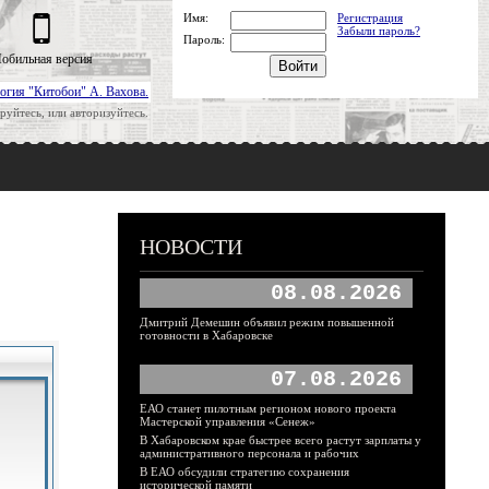
Имя:
Регистрация
Забыли пароль?
Пароль:
обильная версия
огия "Китобои" А. Вахова.
руйтесь, или авторизуйтесь.
НОВОСТИ
08.08.2026
Дмитрий Демешин объявил режим повышенной
готовности в Хабаровске
07.08.2026
ЕАО станет пилотным регионом нового проекта
Мастерской управления «Сенеж»
В Хабаровском крае быстрее всего растут зарплаты у
административного персонала и рабочих
В ЕАО обсудили стратегию сохранения
исторической памяти