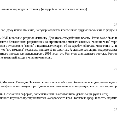
амфиловой, подал в отставку (и подробно рассказывает, почему)
27
в гос. думу попал. Конечно, на губернаторском кресле было трудно: бесконечные форумы,
 ФАП в поселке, разрезая ленточку. Для этого есть районная власть. Разве такое было 
нают о бесконечных разрешениях на строительство многочисленных "чиновничьих" торг
ов с откатами, о "своих" в правительстве края, об их заработной плате, множестве мин
о лет "его команда" держалась и никто её не разогнал. А сколько расплодил подведомст
тного проезда для пенсионеров с 2016 года - это был стыд для дальнего востока. Это з
, не имеющей входа в чиновничьи ряды.
27
й, Миронов, Володин, Зюганов, всего лишь их обслуга. Холопы на поводке, меняющим 
ю конфигурацию симулятора. Единороссов заменили на лдпээровцев, выпустили пар из "
тв. Пенсионная реформа, повышение цен на автотопливо, девальвация рубля и т.д.
любого крупного предпринимателя Хабаровского края. Толковые среди них есть, поумне
27