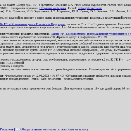
В» со знаком «Дебри-ДВ». 16+ Учредитель: Пронякин К.А. (член Союза журналистов России, член Союза
2296081. Электронная приемная:
Отправить сообщение
. E-mail:
editor@debri-dv.com
алах): К.А. Пронякин, И.Ю. Харитонова, А.Э. Мирмович, Ю.Н. Юрьев, Ю.В. Ковалев, Л.Н. Левина, А.
льной службой по надзору в сфере связи, информационных технологий и массовых коммуникаций (Роском
№ 125 «Об архивном деле в Российской Федерации»
, согласно п. 2 ст. 13 «Создание архивов». Основно
ется открытым в электронном виде, согласно п. 1 ст. 24 вышеобозначенного закона. Архивные документы 
ионных технологий и защиты информации»
Закона РФ «Об информации, информационных технологиях и о за
я основываются и работают на основании ст.8 «Право на доступ к информации» ФЗ-149.
 ответственности за распространение сведений, не соответствующих действительности и порочащих чест
урналиста: ...если они являются дословным воспроизведением сообщений и материалов или их фрагмент
орое может быть установлено и привлечено к ответственности за данное нарушение законодательства Рос
«О практике применения судами Закона РФ «О средствах массовой информации», «по делам, вытекающим 
вправе вмешиваться в деятельность редакции, в ходе которой определяется содержание сообщений и мат
одлежит возложению на авторов, а по опубликованию опровержения, в порядке ч.2 ст.152 ГК РФ - на уч
ожко, Н.В.Пестовой.
ереписку с авторами.
тственны, соответственно, исключительно их правообладатели и авторы. Комментарии на сайте приравне
я» Федерального закона от 12.06.2002 г. № 67-ФЗ «Об основных гарантиях избирательных прав и права н
ацию (обнародование) - едино - сайт, без оплаты - безвозмездно/бесплатно.
ии на актуальные темы, просветительские функции. Для мужчин и женщин. 16+ для детей старше 16 лет.