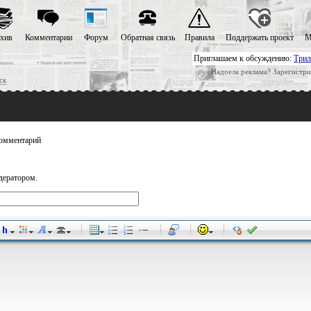
хив
Комментарии
Форум
Обратная связь
Правила
Поддержать проект
М
Приглашаем к обсуждению:
Трил
Надоела реклама? Зарегистри
ск
омментарий
дератором.
-
-
-
-
-
-
-
-
-
-
-
-
-
-
-
-
-
-
-
-
-
-
-
-
-
-
-
-
-
-
-
-