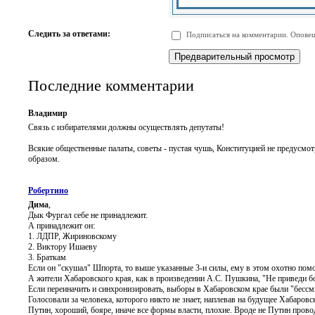
-
-
-
-
-
-
-
-
Следить за ответами:
Подписаться на комментарии. Оповещ
-
-
-
-
-
-
Последние комментарии
Владимир
Связь с избирателями должны осуществлять депутаты!
Всякие общественные палаты, советы - пустая чушь, Конституцией не предусмо
образом.
Робертино
Дима
,
Дык Фургал себе не принадлежит.
А принадлежит он:
1. ЛДПР, Жириновскому
2. Виктору Ишаеву
3. Браткам
Если он "скушал" Шпорта, то выше указанные 3-и силы, ему в этом охотно помо
А жители Хабаровского края, как в произведении А.С. Пушкина, "Не приведи бо
Если переиначить и синхронизировать, выборы в Хабаровском крае были "бес
Голосовали за человека, которого никто не знает, наплевав на будущее Хабаровс
Путин, хороший, бояре, иначе все формы власти, плохие. Вроде не Путин прово