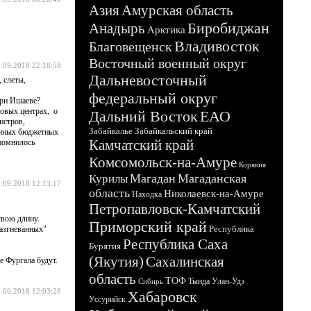
Азия
Амурская область
Биробиджан
Анадырь
Арктика
Владивосток
Благовещенск
Восточный военный округ
.09.2018 22:18:58
Дальневосточный
 слеты,
федеральный округ
при Ишаеве?
овых центрах, о
Дальний Восток
ЕАО
истров,
Забайкалье
Забайкальский край
венных бюджетных
Камчатский край
апомнилось
Комсомольск-на-Амуре
Корякия
Магадан
Магаданская
Курилы
.09.2018 12:13:17
область
Николаевск-на-Амуре
Находка
Петропавловск-Камчатский
свою длину.
Приморский край
Республика
разгневанных"
Республика Саха
Бурятия
(Якутия)
Сахалинская
е Фургала будут.
область
ТОФ
Тында
Улан-Удэ
Сибирь
.09.2018 12:03:28
Хабаровск
Уссурийск