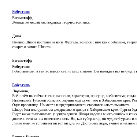
Робертино
Бегемотофф
,
Женька, не мешай наслаждаться творчеством масс.
Дима
Именно Шпорт поставил на ноги Фургала, возился с ним как с ребенком, увер
сожрет и самого Шпорта.
Бегемотофф
Робертино
,
Робертина-рая, а вам во власти светит шиш с маком. Вы никогда а ней не будет
Робертино
Людмила
,
Всё, о чём вы сейчас гневно написали, характерно, присуще, всей системе, созд
Ивановской, Тульской областях, картина ещё хуже , чем в Хабаровском крае. Ряз
Одна пропаганда. Но местные предприниматели стараются как-то выживать.
Шпорт был инструментом федерального центра в Хабаровском крае, Фургал буд
Будет также выпрашивать у центра деньги. Шпорт наделал много ошибок и коне
должен нести за них ответственность. Но, как губернатор, он мудрее Фургала и 
Лично меня не устраивает ни тот, ни другой. Достойные люди, умные и честные 
Виктор Киселёв