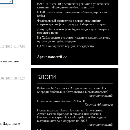
ЕАО - в числе 40 российских регионов-участников
кампании «Продвижение безопасности»
В ЕАО значительно увеличены объемы дорожных
работ
Федеральный эксперт по достоинству оценил
спортивную инфраструктуру Хабаровского края
Дноуглубительный флот будет создан для Северного
морского пути
На Хабаровском судостроительном заводе началось
производство дебаркадеров
ЦУМ в Хабаровске вернули государству
.10.2018 11:47:03
Архив новостей >>
той настоящим
БЛОГИ
.09.2018 16:45:27
Районная библиотека в Амурске уничтожена. На
очереди библиотека Островского в Комсомольске?!
павел попельский
Голая вечеринка Роснано 2015г. Итог.
Евгений Афанасьев
Новые находки Павла Петровича Попельского:
Архив газеты Природа и аномальные явления,
Неизвестная карта НижнеАмурЛага и Последние
выставки автора в Амурске по 2025
. Царь, иначе
павел попельский