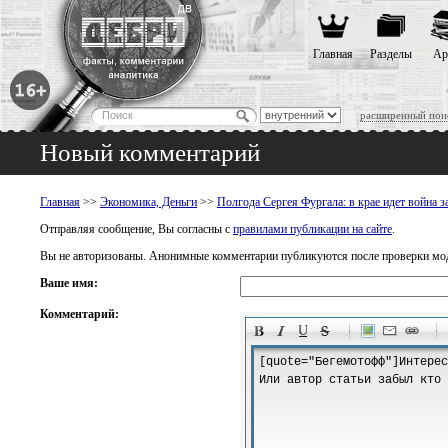
Главная
Разделы
Ар
расширенный пои
Новый комментарий
Главная
>>
Экономика, Деньги
>>
Полгода Сергея Фургала: в крае идет война за
Отправляя сообщение, Вы согласны с
правилами публикации на сайте
.
Вы не авторизованы. Анонимные комментарии публикуются после проверки мо
Ваше имя:
Комментарий:
-
-
-
-
-
-
-
-
-
-
-
-
-
-
-
-