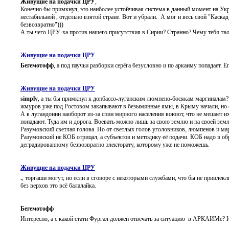
Живущие на подачки ЦРУ
,
Конечно бы примкнул, это наиболее устойчивая система в данный момент на Ук
нестабильной , отдельно взятой стране. Вот и убрали. А мог и весь свой "Каскад
безвозвратно")))
А ты чего ЦРУ-ха против нашего присутствия в Сирии? Странно? Чему тебя твой
Живущие на подачки ЦРУ
Бегемотофф
, а под паучьи разборки серёга безусловно и по аркаиму попадает. Е
Живущие на подачки ЦРУ
simply
, а ты бы примкнул к донбассо-луганским люмпено-босякам маргиналам? 
жмуров уже под Ростовом закапывают в безымянные ямы, в Крыму начали, но о
А в лугандонии наоборот из-за спин мирного населения воюют, что не мешает и
попадают. Туда им и дорога. Воевать можно лишь за свою землю и на своей земл
Разумовский светлая голова. Но от светлых голов уголовников, люмпенов и мар
Разумовский не КОБ отрицал, а субъектов и методику её подачи. КОБ надо в об
деградированному безвозвратно электорату, которому уже не поможешь.
Живущие на подачки ЦРУ
.
, торгаши могут, но если в сговоре с некоторыми службами, что бы не привлекл
без верхов это всё балалайка.
Бегемотофф
Интересно, а с какой стати Фургал должен отвечать за ситуацию в АРКАИМе? И