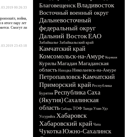
Владивосток
Благовещенск
.03.2019 00:26:33
Восточный военный округ
роизошёл, война,
Дальневосточный
в итоге пару лет
федеральный округ
ряется. Смогут ли
Дальний Восток
ЕАО
Забайкалье
Забайкальский край
.03.2019 23:43:18
Камчатский край
Комсомольск-на-Амуре
Корякия
Магадан
Магаданская
Курилы
область
Николаевск-на-Амуре
Находка
Петропавловск-Камчатский
Приморский край
Республика
Республика Саха
Бурятия
(Якутия)
Сахалинская
область
ТОФ
Тында
Улан-Удэ
Сибирь
Хабаровск
Уссурийск
Хабаровский край
Чита
Чукотка
Южно-Сахалинск