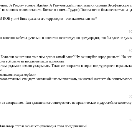
раине. За Родину воюют. Идейно. А Разумовский глупо пытался строить Вестфальскую с
" на минных полях оставить. Болтал я с ним...Трудно) Голова точно была не светлая, а "
 КОБ учит? Бить врага на его территории - это аксиома или нет?
30
го конечно за белы рученьки в околоток не отведут, но предупредят, что бы даже не думал
30
Если они защитники, то в чём дело в самой раше? Ну защищайте народ раши-то! Но нет
ни всё равно на население раши положили.
х там рядами в землю укладывать. Такие же поцриоты в сирии под турецкие и израильск
е.
гиналов всегда корёжит.
разовательный стандарт начальной школы включать, на чистый лист что бы записывалось
30
и за экстремизм. Там дальше много интересного из практических мудростей на такие слу
30
ли автор статьи забыл кто руководил этим предприятием?