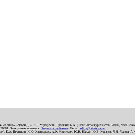
В» со знаком «Дебри-ДВ». 16+ Учредитель: Пронякин К.А. (член Союза журналистов России, член Союза
2296081. Электронная приемная:
Отправить сообщение
. E-mail:
editor@debri-dv.com
алах): К.А. Пронякин, И.Ю. Харитонова, А.Э. Мирмович, Ю.Н. Юрьев, Ю.В. Ковалев, Л.Н. Левина, А.