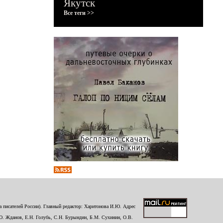
Якутск
Все теги >>
 писателей России). Главный редактор: Харитонова И.Ю. Адрес
Ю. Жданов, Е.Н. Голубь, С.Н. Бурындин, Б.М. Сухинин, О.В.