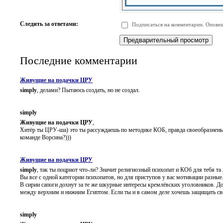
-
-
-
-
-
-
-
-
Следить за ответами:
Подписаться на комментарии. Оповещ
-
-
-
-
-
-
Последние комментарии
Живущие на подачки ЦРУ
simply
, делами? Пытаюсь создать, но не создал.
simply
Живущие на подачки ЦРУ
,
Хитёр ты ЦРУ-ша) это ты рассуждаешь по методике КОБ, правда своеобразненьк
команде Ворсина?)))
Живущие на подачки ЦРУ
simply
, так ты поцриот что-ли? Значит религиозный психопат и КОб для тебя т
Вы все с одной категории психопатов, но для приступов у вас мотивации разные
В сирии сапоги дохнут за те же шкурные интересы кремлёвских уголовников. Дон
между верхним и нижним Египтом. Если ты и в самом деле хочешь защищать своё
simply