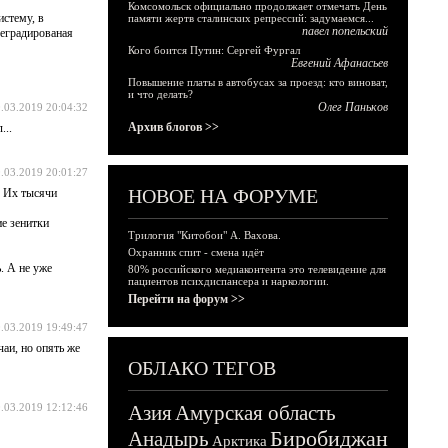
Комсомольск официально продолжает отмечать День
истему, в
памяти жертв сталинских репрессий: задумаемся...
павел попельский
деградированая
Кого боится Путин: Сергей Фургал
Евгений Афанасьев
Повышение платы в автобусах за проезд: кто виноват,
и что делать?
Олег Паньков
.03.2019 20:04:32
Архив блогов >>
...
.03.2019 20:01:27
НОВОЕ НА ФОРУМЕ
. Их тысячи
ие зенитки
Трилогия "Китобои" А. Вахова.
Охранник спит - смена идёт
. А не уже
80% российского медиаконтента это телевидение для
пациентов психдиспансера и наркологии.
Перейти на форум >>
.03.2019 19:49:47
чаи, но опять же
ОБЛАКО ТЕГОВ
.03.2019 12:12:46
Азия
Амурская область
Биробиджан
Анадырь
Арктика