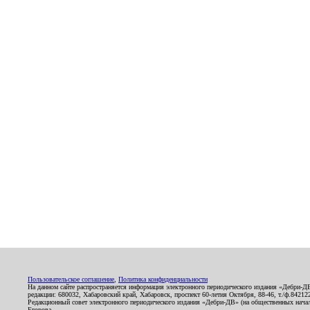
Пользовательское соглашение
,
Политика конфиденциальности
На данном сайте распространяется информация электронного периодического издания «Дебри-Д
редакции: 680032, Хабаровский край, Хабаровск, проспект 60-летия Октября, 88-46, т./ф.8421
Редакционный совет электронного периодического издания «Дебри-ДВ» (на общественных нач
Егорова