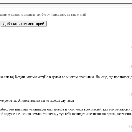
-
-
-
-
-
-
-
-
-
-
-
-
-
-
-
-
ения о новых комментариях будут приходить на ваш e-mail.
-
-
-
-
-
-
-
-
-
-
-
-
02
31
о как то) Кедми напоминает)Но в целом во многом правильно. Да, ещё, где проявился
31
а же религия. А инопланетян ты не ищешь случаем?
.
басс это типичная утилизация маргиналов и люмпенов всех мастей, как это делалось и 3
 окружение и свою землю, то почему тут тебя не видят и не знают по делам, несчастн
31