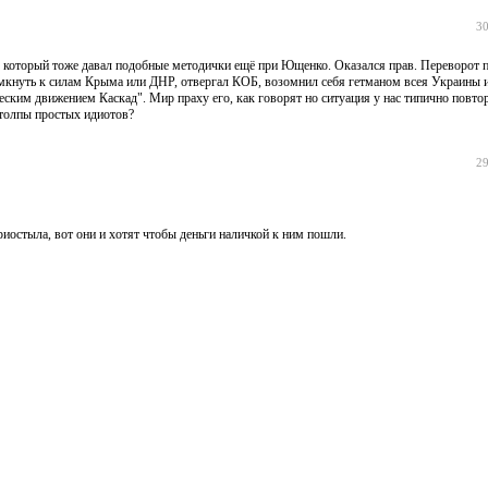
30
, который тоже давал подобные методички ещё при Ющенко. Оказался прав. Переворот п
мкнуть к силам Крыма или ДНР, отвергал КОБ, возомнил себя гетманом всея Украины и 
ским движением Каскад". Мир праху его, как говорят но ситуация у нас типично повто
 толпы простых идиотов?
29
риостыла, вот они и хотят чтобы деньги наличкой к ним пошли.