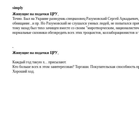
simply
Живущие на подачки ЦРУ
,
Точно. Был на Украине разведчик-спецназовец Разумовский Сергей Аркадьевич
обнищание...и пр. Но Разумовский не слушался умных людей, не попытался при
тому назад был тихо зачищен вместе со своим "миротворческим, националистиче
нормальные силовики обезвредить всех этих троцкистов, коллаборационистов и
.
Живущие на подачки ЦРУ
,
Каждый год такую х... присылают.
Кто больше всех в этом заинтересован? Торгаши. Покупательская способность п
Хороший ход.