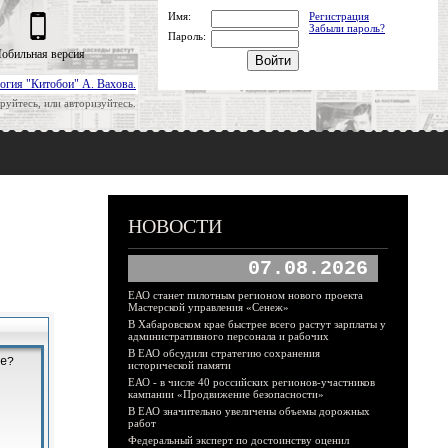
Имя:
Регистрация
Забыли пароль?
Пароль:
обильная версия
огия "Китобои" А. Вахова.
руйтесь, или авторизуйтесь.
НОВОСТИ
07.08.2026
ЕАО станет пилотным регионом нового проекта
Мастерской управления «Сенеж»
В Хабаровском крае быстрее всего растут зарплаты у
административного персонала и рабочих
В ЕАО обсудили стратегию сохранения
исторической памяти
ЕАО - в числе 40 российских регионов-участников
кампании «Продвижение безопасности»
В ЕАО значительно увеличены объемы дорожных
работ
Федеральный эксперт по достоинству оценил