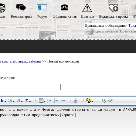
хив
Комментарии
Форум
Обратная связь
Правила
Поддержать проект
М
Приглашаем к обсуждению:
Трил
Надоела реклама? Зарегистри
ск
 власть, а о людях забыли?
>> Новый комментарий
дератором.
-
-
-
-
-
-
-
-
-
-
-
-
-
-
-
-
-
-
-
-
-
-
-
-
-
-
-
-
-
-
-
-