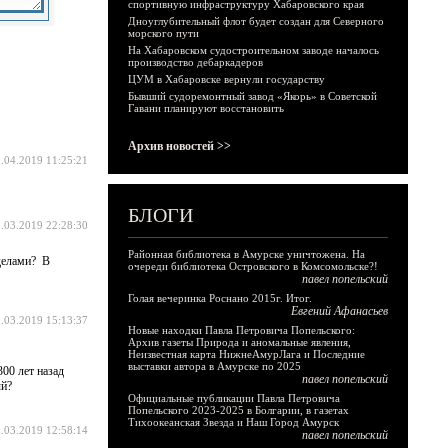
спортивную инфраструктуру Хабаровского края
Дноуглубительный флот будет создан для Северного
морского пути
На Хабаровском судостроительном заводе началось
производство дебаркадеров
ЦУМ в Хабаровске вернули государству
Бывший судоремонтный завод «Якорь» в Советской
Гавани планируют восстановить
Архив новостей >>
.04.2019 11:25:21
БЛОГИ
.03.2019 22:28:30
Районная библиотека в Амурске уничтожена. На
 делами? В
очереди библиотека Островского в Комсомольске?!
павел попельский
Голая вечеринка Роснано 2015г. Итог.
Евгений Афанасьев
.03.2019 15:13:37
Новые находки Павла Петровича Попельского:
Архив газеты Природа и аномальные явления,
Неизвестная карта НижнеАмурЛага и Последние
выставки автора в Амурске по 2025
00 лет назад
павел попельский
ый?
Официальные публикации Павла Петровича
Попельского 2023-2025 в Болгарии, в газетах
Тихоокеанская Звезда и Наш Город Амурск
.03.2019 12:58:14
павел попельский