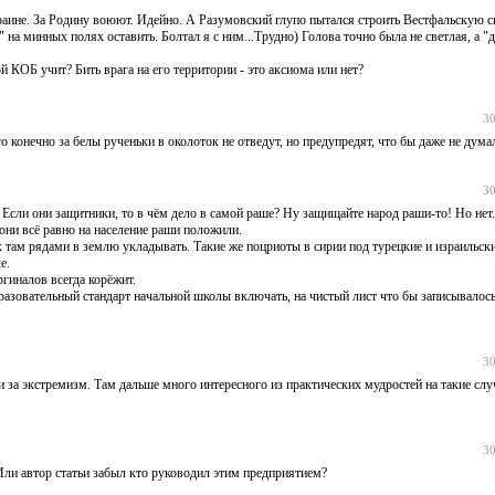
раине. За Родину воюют. Идейно. А Разумовский глупо пытался строить Вестфальскую с
" на минных полях оставить. Болтал я с ним...Трудно) Голова точно была не светлая, а "
 КОБ учит? Бить врага на его территории - это аксиома или нет?
30
го конечно за белы рученьки в околоток не отведут, но предупредят, что бы даже не думал
30
Если они защитники, то в чём дело в самой раше? Ну защищайте народ раши-то! Но нет
ни всё равно на население раши положили.
х там рядами в землю укладывать. Такие же поцриоты в сирии под турецкие и израильск
е.
гиналов всегда корёжит.
разовательный стандарт начальной школы включать, на чистый лист что бы записывалось
30
и за экстремизм. Там дальше много интересного из практических мудростей на такие слу
30
ли автор статьи забыл кто руководил этим предприятием?