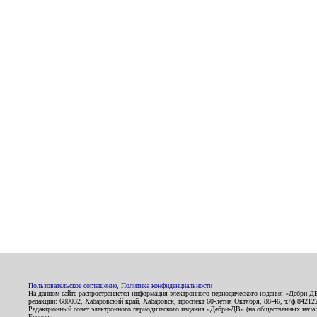
Пользовательское соглашение
,
Политика конфиденциальности
На данном сайте распространяется информация электронного периодического издания «Дебри-Д
редакции: 680032, Хабаровский край, Хабаровск, проспект 60-летия Октября, 88-46, т./ф.8421
Редакционный совет электронного периодического издания «Дебри-ДВ» (на общественных нач
Егорова