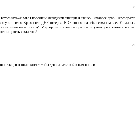
30
, который тоже давал подобные методички ещё при Ющенко. Оказался прав. Переворот п
мкнуть к силам Крыма или ДНР, отвергал КОБ, возомнил себя гетманом всея Украины и 
ским движением Каскад". Мир праху его, как говорят но ситуация у нас типично повто
 толпы простых идиотов?
29
риостыла, вот они и хотят чтобы деньги наличкой к ним пошли.