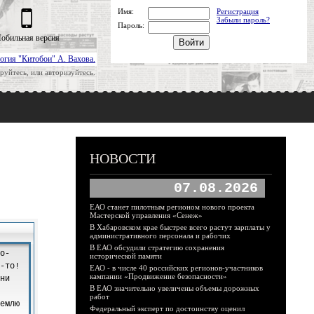
Имя:
Регистрация
Забыли пароль?
Пароль:
обильная версия
огия "Китобои" А. Вахова.
руйтесь, или авторизуйтесь.
НОВОСТИ
07.08.2026
ЕАО станет пилотным регионом нового проекта
Мастерской управления «Сенеж»
В Хабаровском крае быстрее всего растут зарплаты у
административного персонала и рабочих
В ЕАО обсудили стратегию сохранения
исторической памяти
ЕАО - в числе 40 российских регионов-участников
кампании «Продвижение безопасности»
В ЕАО значительно увеличены объемы дорожных
работ
Федеральный эксперт по достоинству оценил