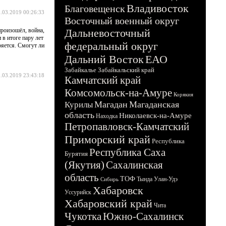
Владивосток
Благовещенск
.03.2019 00:26:33
Восточный военный округ
роизошёл, война,
Дальневосточный
в итоге пару лет
федеральный округ
ряется. Смогут ли
Дальний Восток
ЕАО
Забайкалье
Забайкальский край
.03.2019 23:43:18
Камчатский край
Комсомольск-на-Амуре
Корякия
Магадан
Магаданская
Курилы
область
Николаевск-на-Амуре
Находка
Петропавловск-Камчатский
Приморский край
Республика
Республика Саха
Бурятия
(Якутия)
Сахалинская
область
ТОФ
Тында
Улан-Удэ
Сибирь
Хабаровск
Уссурийск
Хабаровский край
Чита
Чукотка
Южно-Сахалинск