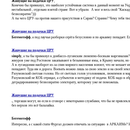
Живущие на подачки ЦРУ
,
Конечно бы примкнул, это наиболее устойчивая система в данный момент на Ук
нестабильной , отдельно взятой стране. Вот и убрали. А мог и весь свой "Каскад
безвозвратно")))
А ты чего ЦРУ-ха против нашего присутствия в Сирии? Странно? Чему тебя твой
Живущие на подачки ЦРУ
Бегемотофф
, а под паучьи разборки серёга безусловно и по аркаиму попадает. Е
Живущие на подачки ЦРУ
simply
, а ты бы примкнул к донбассо-луганским люмпено-босякам маргиналам? 
жмуров уже под Ростовом закапывают в безымянные ямы, в Крыму начали, но о
А в лугандонии наоборот из-за спин мирного населения воюют, что не мешает и
попадают. Туда им и дорога. Воевать можно лишь за свою землю и на своей земл
Разумовский светлая голова. Но от светлых голов уголовников, люмпенов и мар
Разумовский не КОБ отрицал, а субъектов и методику её подачи. КОБ надо в об
деградированному безвозвратно электорату, которому уже не поможешь.
Живущие на подачки ЦРУ
.
, торгаши могут, но если в сговоре с некоторыми службами, что бы не привлекл
без верхов это всё балалайка.
Бегемотофф
Интересно, а с какой стати Фургал должен отвечать за ситуацию в АРКАИМе? И