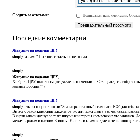
-
-
-
-
-
-
-
-
Следить за ответами:
Подписаться на комментарии. Оповещ
-
-
-
-
-
-
Последние комментарии
Живущие на подачки ЦРУ
simply
, делами? Пытаюсь создать, но не создал.
simply
Живущие на подачки ЦРУ
,
Хитёр ты ЦРУ-ша) это ты рассуждаешь по методике КОБ, правда своеобразненьк
команде Ворсина?)))
Живущие на подачки ЦРУ
simply
, так ты поцриот что-ли? Значит религиозный психопат и КОб для тебя т
Вы все с одной категории психопатов, но для приступов у вас мотивации разные
В сирии сапоги дохнут за те же шкурные интересы кремлёвских уголовников. Дон
между верхним и нижним Египтом. Если ты и в самом деле хочешь защищать своё
simply