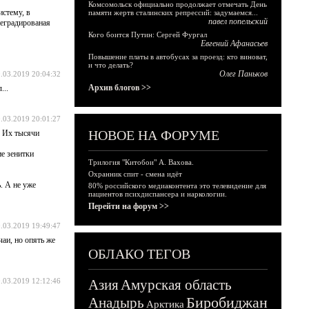
Комсомольск официально продолжает отмечать День
истему, в
памяти жертв сталинских репрессий: задумаемся...
павел попельский
деградированая
Кого боится Путин: Сергей Фургал
Евгений Афанасьев
Повышение платы в автобусах за проезд: кто виноват,
и что делать?
Олег Паньков
.03.2019 20:04:32
Архив блогов >>
...
.03.2019 20:01:27
НОВОЕ НА ФОРУМЕ
. Их тысячи
ие зенитки
Трилогия "Китобои" А. Вахова.
Охранник спит - смена идёт
. А не уже
80% российского медиаконтента это телевидение для
пациентов психдиспансера и наркологии.
Перейти на форум >>
.03.2019 19:49:47
чаи, но опять же
ОБЛАКО ТЕГОВ
.03.2019 12:12:46
Азия
Амурская область
Биробиджан
Анадырь
Арктика