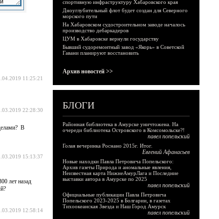
спортивную инфраструктуру Хабаровского края
Дноуглубительный флот будет создан для Северного
морского пути
На Хабаровском судостроительном заводе началось
производство дебаркадеров
ЦУМ в Хабаровске вернули государству
Бывший судоремонтный завод «Якорь» в Советской
Гавани планируют восстановить
Архив новостей >>
.04.2019 11:25:21
БЛОГИ
.03.2019 22:28:30
Районная библиотека в Амурске уничтожена. На
 делами? В
очереди библиотека Островского в Комсомольске?!
павел попельский
Голая вечеринка Роснано 2015г. Итог.
Евгений Афанасьев
.03.2019 15:13:37
Новые находки Павла Петровича Попельского:
Архив газеты Природа и аномальные явления,
Неизвестная карта НижнеАмурЛага и Последние
выставки автора в Амурске по 2025
00 лет назад
павел попельский
ый?
Официальные публикации Павла Петровича
Попельского 2023-2025 в Болгарии, в газетах
Тихоокеанская Звезда и Наш Город Амурск
.03.2019 12:58:14
павел попельский