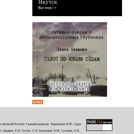
Якутск
Все теги >>
 писателей России). Главный редактор: Харитонова И.Ю. Адрес
Ю. Жданов, Е.Н. Голубь, С.Н. Бурындин, Б.М. Сухинин, О.В.