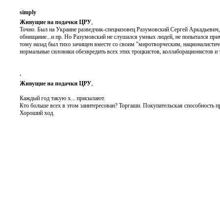
simply
Живущие на подачки ЦРУ
,
Точно. Был на Украине разведчик-спецназовец Разумовский Сергей Аркадьевич
обнищание...и пр. Но Разумовский не слушался умных людей, не попытался при
тому назад был тихо зачищен вместе со своим "миротворческим, националистиче
нормальные силовики обезвредить всех этих троцкистов, коллаборационистов и
.
Живущие на подачки ЦРУ
,
Каждый год такую х... присылают.
Кто больше всех в этом заинтересован? Торгаши. Покупательская способность п
Хороший ход.