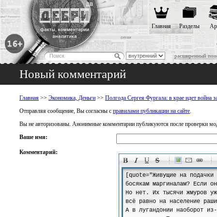
Главная
Разделы
Ар
расширенный пои
Новый комментарий
Главная
>>
Экономика, Деньги
>>
Полгода Сергея Фургала: в крае идет война за
Отправляя сообщение, Вы согласны с
правилами публикации на сайте
.
Вы не авторизованы. Анонимные комментарии публикуются после проверки мо
Ваше имя:
Комментарий:
-
-
-
-
-
-
-
-
-
-
-
-
-
-
-
-