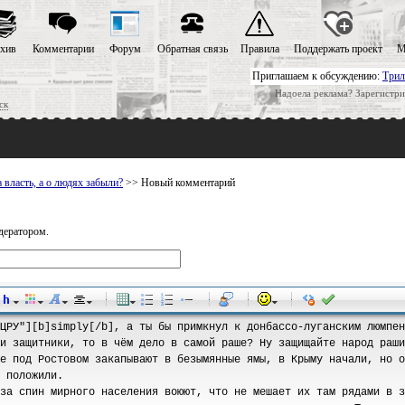
хив
Комментарии
Форум
Обратная связь
Правила
Поддержать проект
М
Приглашаем к обсуждению:
Трил
Надоела реклама? Зарегистри
ск
 власть, а о людях забыли?
>> Новый комментарий
дератором.
-
-
-
-
-
-
-
-
-
-
-
-
-
-
-
-
-
-
-
-
-
-
-
-
-
-
-
-
-
-
-
-