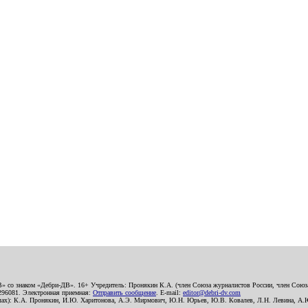
В» со знаком «Дебри-ДВ». 16+ Учредитель: Пронякин К.А. (член Союза журналистов России, член Союза
2296081. Электронная приемная:
Отправить сообщение
. E-mail:
editor@debri-dv.com
алах): К.А. Пронякин, И.Ю. Харитонова, А.Э. Мирмович, Ю.Н. Юрьев, Ю.В. Ковалев, Л.Н. Левина, А.