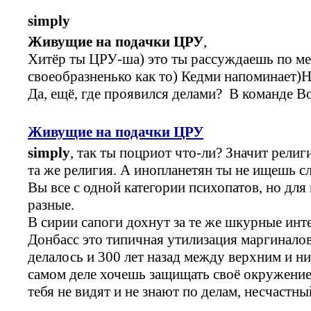
simply
Живущие на подачки ЦРУ
,
Хитёр ты ЦРУ-ша) это ты рассуждаешь по ме
своеобразненько как то) Кедми напоминает)Н
Да, ещё, где проявился делами? В команде Во
Живущие на подачки ЦРУ
simply
, так ты поцриот что-ли? Значит рели
та же религия. А инопланетян ты не ищешь с
Вы все с одной категории психопатов, но для
разные.
В сирии сапоги дохнут за те же шкурные инт
Донбасс это типичная утилизация маргиналов
делалось и 300 лет назад между верхним и н
самом деле хочешь защищать своё окружение
тебя не видят и не знают по делам, несчастны