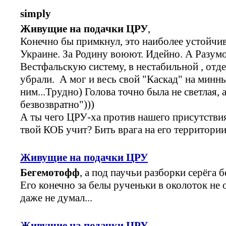
simply
Живущие на подачки ЦРУ
,
Конечно бы примкнул, это наиболее устойчив
Украине. За Родину воюют. Идейно. А Разумо
Вестфальскую систему, в нестабильной , отде
убрали. А мог и весь свой "Каскад" на минны
ним...Трудно) Голова точно была не светлая, 
безвозвратно")))
А ты чего ЦРУ-ха против нашего присутстви
твой КОБ учит? Бить врага на его территории 
Живущие на подачки ЦРУ
Бегемотофф
, а под паучьи разборки серёга 
Его конечно за белы рученьки в околоток не 
даже не думал...
Живущие на подачки ЦРУ