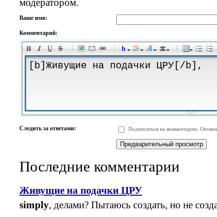
модератором.
Ваше имя:
Комментарий:
-
-
-
-
-
-
-
-
-
-
-
-
-
-
-
-
-
-
-
-
-
-
-
-
-
-
-
-
-
-
-
-
-
-
-
-
Следить за ответами:
Подписаться на комментарии. Оповещ
-
-
-
-
-
-
-
-
-
Последние комментарии
Живущие на подачки ЦРУ
simply
, делами? Пытаюсь создать, но не созда