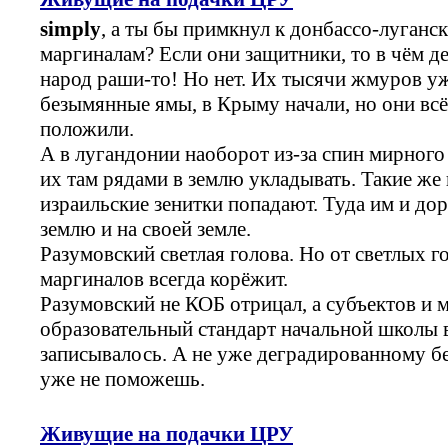
simply
, а ты бы примкнул к донбассо-луган
маргиналам? Если они защитники, то в чём д
народ раши-то! Но нет. Их тысячи жмуров у
безымянные ямы, в Крыму начали, но они всё
положили.
А в лугандонии наоборот из-за спин мирного
их там рядами в землю укладывать. Такие же
израильские зенитки попадают. Туда им и до
землю и на своей земле.
Разумовский светлая голова. Но от светлых 
маргиналов всегда корёжит.
Разумовский не КОБ отрицал, а субъектов и м
образовательный стандарт начальной школы в
записывалось. А не уже деградированному бе
уже не поможешь.
Живущие на подачки ЦРУ