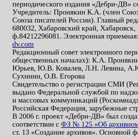
периодического издания «Дебри-ДВ» с
Учредитель: Пронякин К.А. (член Союз
Союза писателей России). Главный ред
680032, Хабаровский край, Хабаровск, п
ф.84212296081. Электронная приемная
dv.com
Редакционный совет электронного пер
общественных началах): К.А. Проняки
Юрьев, Ю.В. Ковалев, Л.Н. Левина, А.
Сухинин, О.В. Егорова
Свидетельство о регистрации СМИ (Р
выдано Федеральной службой по надзо
и массовых коммуникаций (Роскомнадзо
Российская Федерация, зарубежные ст
В 2006 г. проект «Дебри-ДВ» был созда
соответствии с
ФЗ № 125 «Об архивном
ст. 13 «Создание архивов». Основной ф