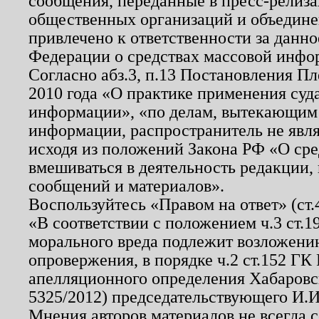
сообщения, переданные в пресс-релиза
общественных организаций и объединен
привлечено к ответственности за данн
Федерации о средствах массовой инфо
Согласно абз.3, п.13 Постановления П
2010 года «О практике применения суд
информации», «по делам, вытекающим
информации, распространитель не явл
исходя из положений Закона РФ «О ср
вмешиваться в деятельность редакции, 
сообщений и материалов».
Воспользуйтесь «Правом на ответ» (ст
«В соответствии с положением ч.3 ст.
морального вреда подлежит возложению
опровержения, в порядке ч.2 ст.152 ГК 
апелляционного определения Хабаровско
5325/2012) председательствующего И.И
Мнения авторов материалов не всегда 