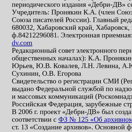
периодического издания «Дебри-ДВ» с
Учредитель: Пронякин К.А. (член Союз
Союза писателей России). Главный ред
680032, Хабаровский край, Хабаровск, п
ф.84212296081. Электронная приемная
dv.com
Редакционный совет электронного пер
общественных началах): К.А. Проняки
Юрьев, Ю.В. Ковалев, Л.Н. Левина, А.
Сухинин, О.В. Егорова
Свидетельство о регистрации СМИ (Р
выдано Федеральной службой по надзо
и массовых коммуникаций (Роскомнадзо
Российская Федерация, зарубежные ст
В 2006 г. проект «Дебри-ДВ» был созда
соответствии с
ФЗ № 125 «Об архивном
ст. 13 «Создание архивов». Основной ф