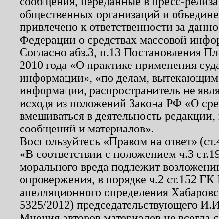
сообщения, переданные в пресс-релиза
общественных организаций и объединен
привлечено к ответственности за данн
Федерации о средствах массовой инфо
Согласно абз.3, п.13 Постановления П
2010 года «О практике применения суд
информации», «по делам, вытекающим
информации, распространитель не явл
исходя из положений Закона РФ «О ср
вмешиваться в деятельность редакции, 
сообщений и материалов».
Воспользуйтесь «Правом на ответ» (ст
«В соответствии с положением ч.3 ст.
морального вреда подлежит возложению
опровержения, в порядке ч.2 ст.152 ГК 
апелляционного определения Хабаровско
5325/2012) председательствующего И.И
Мнения авторов материалов не всегда 