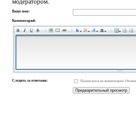
модератором.
Ваше имя:
Комментарий:
-
-
-
-
-
-
-
-
-
-
-
-
-
-
-
-
-
-
-
-
-
-
-
-
-
-
-
-
-
-
-
-
-
-
-
-
Следить за ответами:
Подписаться на комментарии. Оповещ
-
-
-
-
-
-
-
-
-