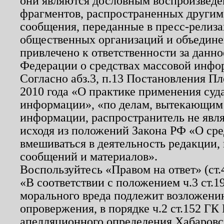
они являются дословным воспроизведе
фрагментов, распространенных другим
сообщения, переданные в пресс-релиза
общественных организаций и объединен
привлечено к ответственности за данн
Федерации о средствах массовой инфо
Согласно абз.3, п.13 Постановления П
2010 года «О практике применения суд
информации», «по делам, вытекающим
информации, распространитель не явл
исходя из положений Закона РФ «О ср
вмешиваться в деятельность редакции, 
сообщений и материалов».
Воспользуйтесь «Правом на ответ» (ст
«В соответствии с положением ч.3 ст.
морального вреда подлежит возложению
опровержения, в порядке ч.2 ст.152 ГК 
апелляционного определения Хабаровско