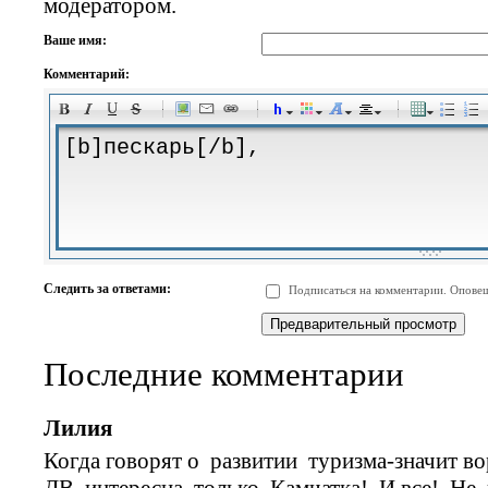
модератором.
Ваше имя:
Комментарий:
-
-
-
-
-
-
-
-
-
-
-
-
-
-
-
-
-
-
-
-
-
-
-
-
-
-
-
-
-
-
-
-
-
-
-
-
Следить за ответами:
Подписаться на комментарии. Оповещ
-
-
-
-
-
-
-
-
-
Последние комментарии
Лилия
Когда говорят о развитии туризма-значит в
ДВ интересна только Камчатка! И все! Не 