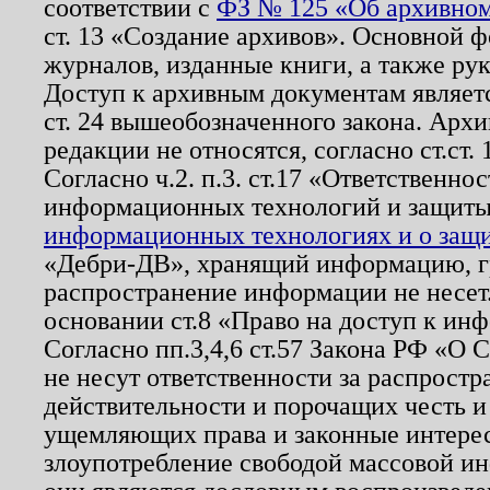
соответствии с
ФЗ № 125 «Об архивном
ст. 13 «Создание архивов». Основной ф
журналов, изданные книги, а также ру
Доступ к архивным документам являетс
ст. 24 вышеобозначенного закона. Арх
редакции не относятся, согласно ст.ст. 
Согласно ч.2. п.3. ст.17 «Ответственн
информационных технологий и защит
информационных технологиях и о защит
«Дебри-ДВ», хранящий информацию, гр
распространение информации не несет.
основании ст.8 «Право на доступ к ин
Согласно пп.3,4,6 ст.57 Закона РФ «О
не несут ответственности за распрост
действительности и порочащих честь и
ущемляющих права и законные интере
злоупотребление свободой массовой ин