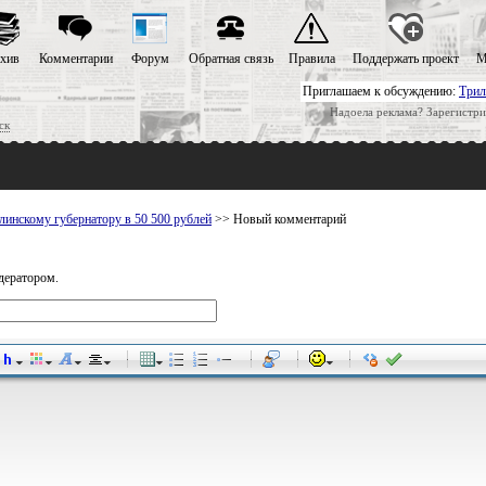
хив
Комментарии
Форум
Обратная связь
Правила
Поддержать проект
М
Приглашаем к обсуждению:
Трил
Надоела реклама? Зарегистри
ск
линскому губернатору в 50 500 рублей
>> Новый комментарий
дератором.
-
-
-
-
-
-
-
-
-
-
-
-
-
-
-
-
-
-
-
-
-
-
-
-
-
-
-
-
-
-
-
-