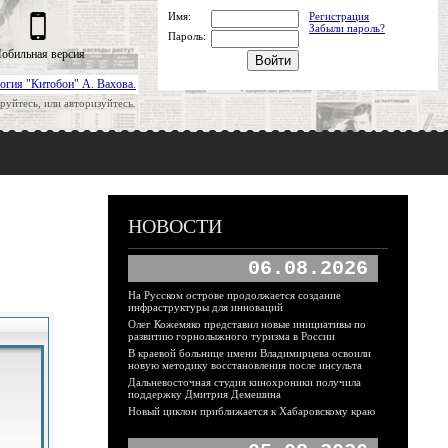
Имя:
Регистрация
Забыли пароль?
Пароль:
обильная версия
огия "Китобои" А. Вахова.
руйтесь, или авторизуйтесь.
НОВОСТИ
06.08.2026
На Русском острове продолжается создание
инфраструктуры для инноваций
Олег Кожемяко представил новые инициативы по
развитию горнолыжного туризма в России
В краевой больнице имени Владимирцева освоили
новую методику восстановления после инсульта
Дальневосточная студия кинохроники получила
поддержку Дмитрия Демешина
Новый циклон приближается к Хабаровскому краю