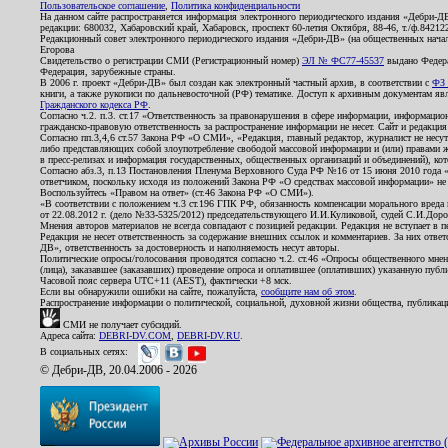
Пользовательское соглашение
,
Политика конфиденциальности
На данном сайте распространяется информация электронного периодического издания «Дебри-Д
редакции: 680032, Хабаровский край, Хабаровск, проспект 60-летия Октября, 88-46, т./ф.8421
Редакционный совет электронного периодического издания «Дебри-ДВ» (на общественных нач
Егорова
Свидетельство о регистрации СМИ (Регистрационный номер)
ЭЛ № ФС77-45537
выдано Федера
Федерация, зарубежные страны.
В 2006 г. проект «Дебри-ДВ» был создан как электронный частный архив, в соответствии с
ФЗ 
книги, а также рукописи по дальневосточной (РФ) тематике. Доступ к архивным документам явля
Гражданского кодекса РФ
.
Согласно ч.2. п.3. ст.17 «Ответственность за правонарушения в сфере информации, информац
гражданско-правовую ответственность за распространение информации не несет. Сайт и редакци
Согласно пп.3,4,6 ст.57 Закона РФ «О СМИ», «Редакция, главный редактор, журналист не несут
либо представляющих собой злоупотребление свободой массовой информации и (или) правами ж
в пресс-релизах и информация государственных, общественных организаций и объединений), кот
Согласно абз.3, п.13 Постановления Пленума Верховного Суда РФ №16 от 15 июня 2010 года 
ответчиком, поскольку исходя из положений Закона РФ «О средствах массовой информации» не 
Воспользуйтесь «Правом на ответ» (ст.46 Закона РФ «О СМИ»).
«В соответствии с положением ч.3 ст.196 ГПК РФ, обязанность компенсации морального вреда п
от 22.08.2012 г. (дело №33-5325/2012) председательствующего И.И.Куликовой, судей С.И.Дор
Мнения авторов материалов не всегда совпадают с позицией редакции. Редакция не вступает в п
Редакция не несет ответственность за содержание внешних ссылок и комментариев. За них отве
ДВ», ответственность за достоверность и наполняемость несут авторы.
Политические опросы/голосования проводятся согласно ч.2. ст.46 «Опросы общественного мнени
(лица), заказавшее (заказавших) проведение опроса и оплатившее (оплативших) указанную публик
Часовой пояс сервера UTC+11 (AEST), фактически +8 мск.
Если вы обнаружили ошибки на сайте, пожалуйста,
сообщите нам об этом
.
Распространение информации о политической, социальной, духовной жизни общества, публикац
СМИ не получает субсидий.
Адреса сайта:
DEBRI-DV.COM
,
DEBRI-DV.RU
.
В социальных сетях:
© Дебри-ДВ, 20.04.2006 - 2026