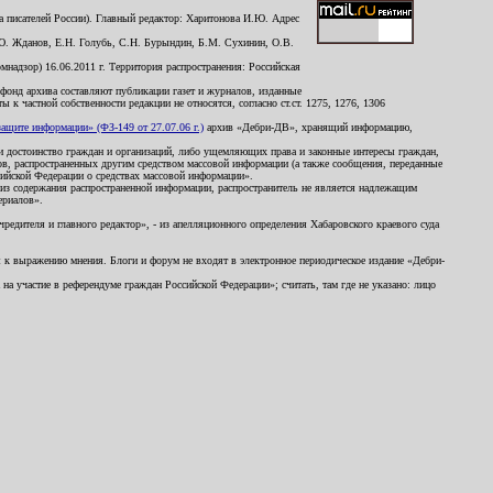
 писателей России). Главный редактор: Харитонова И.Ю. Адрес
Ю. Жданов, Е.Н. Голубь, С.Н. Бурындин, Б.М. Сухинин, О.В.
надзор) 16.06.2011 г. Территория распространения: Российская
й фонд архива составляют публикации газет и журналов, изданные
к частной собственности редакции не относятся, согласно ст.ст. 1275, 1276, 1306
щите информации» (ФЗ-149 от 27.07.06 г.)
архив «Дебри-ДВ», хранящий информацию,
ь и достоинство граждан и организаций, либо ущемляющих права и законные интересы граждан,
ов, распространенных другим средством массовой информации (а также сообщения, переданные
сийской Федерации о средствах массовой информации».
из содержания распространенной информации, распространитель не является надлежащим
ериалов».
редителя и главного редактор», - из апелляционного определения Хабаровского краевого суда
ны к выражению мнения. Блоги и форум не входят в электронное периодическое издание «Дебри-
а участие в референдуме граждан Российской Федерации»; считать, там где не указано: лицо