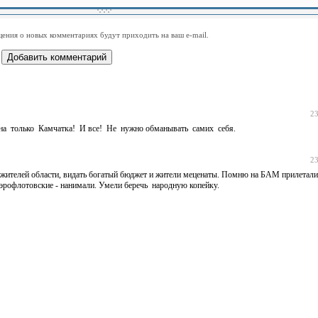
-
-
-
-
-
-
-
-
-
-
-
-
-
-
-
-
ения о новых комментариях будут приходить на ваш e-mail.
-
-
-
-
-
-
-
-
-
-
-
-
23
сна только Камчатка! И все! Не нужно обманывать самих себя.
23
жителей области, видать богатый бюджет и жители меценаты. Помню на БАМ прилетали
эрофлотовские - нанимали. Умели беречь народную копейку.