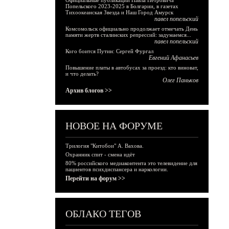
Официальные публикации Павла Петровича
Попельского 2023-2025 в Болгарии, в газетах
Тихоокеанская Звезда и Наш Город Амурск
павел попельский
Комсомольск официально продолжает отмечать День
памяти жертв сталинских репрессий: задумаемся...
павел попельский
Кого боится Путин: Сергей Фургал
Евгений Афанасьев
Повышение платы в автобусах за проезд: кто виноват,
и что делать?
Олег Паньков
Архив блогов >>
НОВОЕ НА ФОРУМЕ
Трилогия "Китобои" А. Вахова.
Охранник спит - смена идёт
80% российского медиаконтента это телевидение для
пациентов психдиспансера и наркологии.
Перейти на форум >>
ОБЛАКО ТЕГОВ