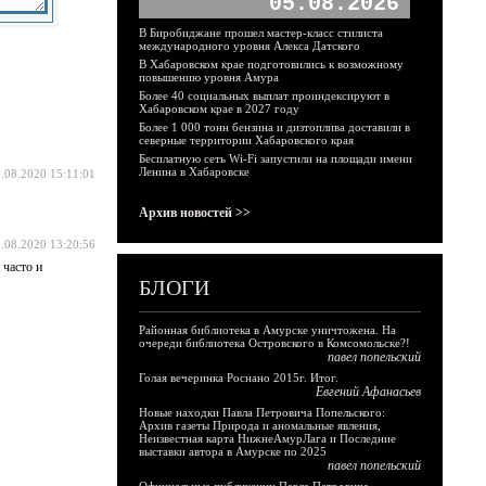
05.08.2026
В Биробиджане прошел мастер-класс стилиста
международного уровня Алекса Датского
В Хабаровском крае подготовились к возможному
повышению уровня Амура
Более 40 социальных выплат проиндексируют в
Хабаровском крае в 2027 году
Более 1 000 тонн бензина и дизтоплива доставили в
северные территории Хабаровского края
Бесплатную сеть Wi-Fi запустили на площади имени
Ленина в Хабаровске
.08.2020 15:11:01
Архив новостей >>
.08.2020 13:20:56
 часто и
БЛОГИ
Районная библиотека в Амурске уничтожена. На
очереди библиотека Островского в Комсомольске?!
павел попельский
Голая вечеринка Роснано 2015г. Итог.
Евгений Афанасьев
Новые находки Павла Петровича Попельского:
Архив газеты Природа и аномальные явления,
Неизвестная карта НижнеАмурЛага и Последние
выставки автора в Амурске по 2025
павел попельский