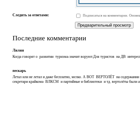
-
-
-
-
-
-
-
-
Следить за ответами:
Подписаться на комментарии. Оповещ
-
-
-
-
-
-
Последние комментарии
Лилия
Когда говорят о развитии туризма-значит воруют.Для туристов на ДВ интере
пескарь
Летал или не летал и даже бесплатно, мелко. А ВОТ ВЕРТОЛЁТ на содержании 
секретари крайкома ВЛКСМ и партийные и библиотеки и тд. вертолёты были а