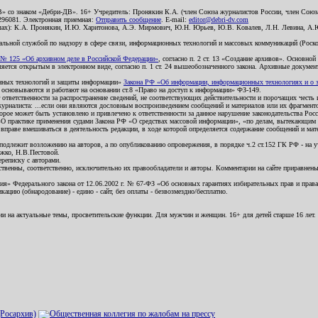
В» со знаком «Дебри-ДВ». 16+ Учредитель: Пронякин К.А. (член Союза журналистов России, член Союза
2296081. Электронная приемная:
Отправить сообщение
. E-mail:
editor@debri-dv.com
алах): К.А. Пронякин, И.Ю. Харитонова, А.Э. Мирмович, Ю.Н. Юрьев, Ю.В. Ковалев, Л.Н. Левина, А.
льной службой по надзору в сфере связи, информационных технологий и массовых коммуникаций (Роском
№ 125 «Об архивном деле в Российской Федерации»
, согласно п. 2 ст. 13 «Создание архивов». Основно
ется открытым в электронном виде, согласно п. 1 ст. 24 вышеобозначенного закона. Архивные документы 
ионных технологий и защиты информации»
Закона РФ «Об информации, информационных технологиях и о за
я основываются и работают на основании ст.8 «Право на доступ к информации» ФЗ-149.
 ответственности за распространение сведений, не соответствующих действительности и порочащих чест
урналиста: ...если они являются дословным воспроизведением сообщений и материалов или их фрагмент
орое может быть установлено и привлечено к ответственности за данное нарушение законодательства Рос
«О практике применения судами Закона РФ «О средствах массовой информации», «по делам, вытекающим 
вправе вмешиваться в деятельность редакции, в ходе которой определяется содержание сообщений и мат
одлежит возложению на авторов, а по опубликованию опровержения, в порядке ч.2 ст.152 ГК РФ - на уч
ожко, Н.В.Пестовой.
ереписку с авторами.
тственны, соответственно, исключительно их правообладатели и авторы. Комментарии на сайте приравне
я» Федерального закона от 12.06.2002 г. № 67-ФЗ «Об основных гарантиях избирательных прав и права н
ацию (обнародование) - едино - сайт, без оплаты - безвозмездно/бесплатно.
ии на актуальные темы, просветительские функции. Для мужчин и женщин. 16+ для детей старше 16 лет.