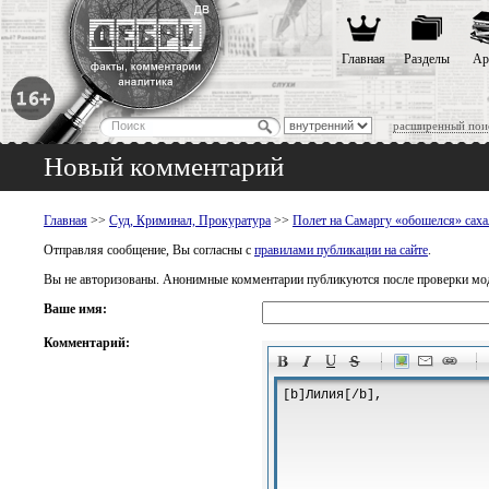
Главная
Разделы
Ар
расширенный пои
Новый комментарий
Главная
>>
Суд, Криминал, Прокуратура
>>
Полет на Самаргу «обошелся» саха
Отправляя сообщение, Вы согласны с
правилами публикации на сайте
.
Вы не авторизованы. Анонимные комментарии публикуются после проверки мо
Ваше имя:
Комментарий:
-
-
-
-
-
-
-
-
-
-
-
-
-
-
-
-