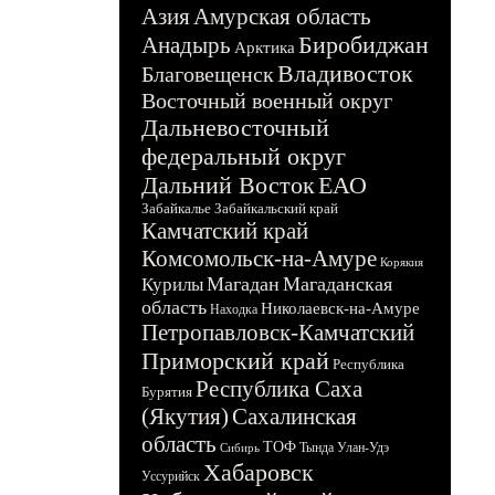
Азия
Амурская область
Биробиджан
Анадырь
Арктика
Владивосток
Благовещенск
Восточный военный округ
Дальневосточный
федеральный округ
Дальний Восток
ЕАО
Забайкалье
Забайкальский край
Камчатский край
Комсомольск-на-Амуре
Корякия
Магадан
Магаданская
Курилы
область
Николаевск-на-Амуре
Находка
Петропавловск-Камчатский
Приморский край
Республика
Республика Саха
Бурятия
(Якутия)
Сахалинская
область
ТОФ
Тында
Улан-Удэ
Сибирь
Хабаровск
Уссурийск