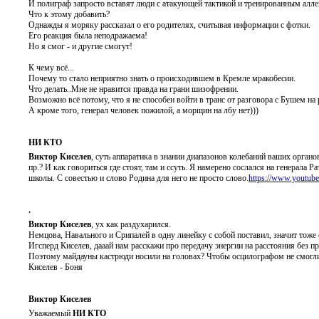
И полиграф запросто вставят люди с атакующей тактикой и тренированным алле
Что к этому добавить?
Однажды я моряку рассказал о его родителях, считывая информации с фотки.
Его реакция была неподражаема!
Но я смог - и другие смогут!
К чему всё...
Почему то стало неприятно знать о происходившем в Кремле мракобесии.
Что делать..Мне не нравится правда на грани шизофрении.
Возможно всё потому, что я не способен войти в транс от разговора с Бушем на 
А кроме того, генерал человек пожилой, а морщин на лбу нет)))
НИ КТО
Виктор Киселев
, суть аппаратика в знании диапазонов колебаний ваших орган
пр.? И как говориться где стоят, там и ссуть. Я намерено сослался на генерала 
школы. С совестью и слово Родина для него не просто слово.
https://www.youtu
.
Виктор Киселев
, ух как раздухарился.
Немцова, Навального и Срипалей в одну линейку с собой поставил, значит тоже 
Игсперд Киселев, дааай нам расскажи про передачу энергии на расстояния без пр
Поэтому майдауны кастрюди носили на головах? Чтобы осцилографом не смогли
Киселев - Боня
Виктор Киселев
Уважаемый
НИ КТО