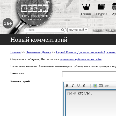
Главная
Разделы
Ар
расширенный пои
Новый комментарий
Главная
>>
Экономика, Деньги
>>
Сергей Иванов: Для очистки нашей Арктики п
Отправляя сообщение, Вы согласны с
правилами публикации на сайте
.
Вы не авторизованы. Анонимные комментарии публикуются после проверки мо
Ваше имя:
Комментарий:
-
-
-
-
-
-
-
-
-
-
-
-
-
-
-
-