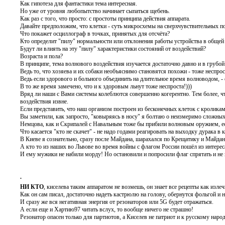
Как гипотеза для фантастики тема интересная.
Но уже от уровня любопытство начинает сыпаться щебень.
Как раз с того, что просто: с простоты принципа действия аппарата.
Давайте предположим, что клетки - суть микросхемы на сверхчувствительных п
Что покажет осциллограф в точках, принятых для отсчёта?
Кто определит "пилу" нормальности или отклонения работы устройства в общей 
Будут ли влиять на эту "пилу" характеристики состояний от воздействий?
Возраста и пола?
В принципе, тема волнового воздействия изучается достаточно давно и в груб
Ведь то, что хозяева и их собаки необъяснимо становятся похожи - тоже неспрост
Ведь если здорового и больного объединить на длительное время волноводом, - 
В то же время замечено, что и к здоровым льнут тоже неспроста!)))
Вряд ли наши с Вами системы колеблются совершенно когерентно. Тем более, чт
воздействия извне.
Если представить, что наш организм построен из бесконечных клеток с кроликами
Вы заметили, как запросто, "ковыряясь в носу" я болтаю о неизмеримо сложных
Немцова, как и Скрипалей с Навальным тоже бы прибили волновым оружием, есл
Что касается "кто не скачет" - не надо годами реагировать на выходку дурака в
В Киеве я сознательно, сразу после Майдана, шарахался по Крещатику и Майдану
А кто то из наших во Львове во время войны с флагом России пошёл из интерес
И ему мужики не набили морду! Но остановили и попросили флаг спрятать и не 
.
НИ КТО
, киселева таким аппаратом не возмешь, он знает все рецепты как излеч
Как он сам писал, достаточно надеть кастрюлю на голову, обернутся фольгой и нач
И сразу же вся негативная энергия от резонаторов или 5G будет отражаться.
А если еще и Хартию97 читать вслух, то вообще ничего не страшно!
Резонатор опасен только для партиотов, а Киселев не патриот и к русскому народ