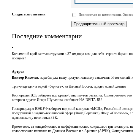
-
-
-
-
-
-
-
-
Следить за ответами:
Подписаться на комментарии. Оповещ
-
-
-
-
-
-
Последние комментарии
•
Колымский край застлали трупами в 37-ом,пора вам для себя строить бараки н
прощает‼️
Артроз
Виктор Киселев
, пора бы уже вашу пустую полемику закончить. Я тот самый 
Три «медведя» в одной «берлоге»: на Дальний Восток придет новый хозяин
Корпорация ВЭБ забирает под крыло 8 институтов развития. Одновременно это
«старого друга» Игоря Шувалова, сообщает ИА DEITA.RU.
Госкорпорация ВЭБ.РФ забирает под свой контроль «МСП», Российский экспо
предприятий в научно-технической сфере (Фонд Бортника), Фонд «Сколково», 
правительству источники РБК.
Кроме того, за ненадобностью и неэффективностью сокращают три института, 
человеческого капитала на Дальнем Востоке и в Арктике (АРЧК), Фонд развити