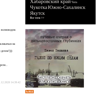
Хабаровский край
Чита
Чукотка
Южно-Сахалинск
Якутск
Все теги >>
х волноводом.
кликаться на
 делом!)))
ели...
.12.2020 14:39:42