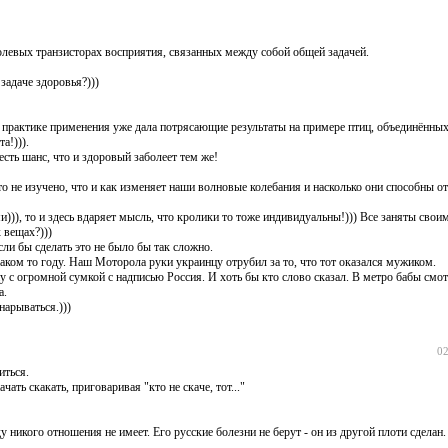
олевых транзисторах восприятия, связанных между собой общей задачей.
задаче здоровья?)))
ой практике применения уже дала потрясающие результаты на примере птиц, объединённы
а!))).
есть шанс, что и здоровый заболеет тем же!
о не изучено, что и как изменяет наши волновые колебания и насколько они способны от
))), то и здесь вдаряет мысль, что кролики то тоже индивидуальны!))) Все заняты своим
 вещах?)))
и бы сделать это не было бы так сложно.
 каком то году. Наш Моторола руки украинцу отрубил за то, что тот оказался мужиком.
 с огромной сумкой с надписью Россия. И хоть бы кто слово сказал. В метро бабы смотр
а.
нарываться.)))
02
иться.
ать скакать, приговаривая "кто не скаче, тот..."
у никого отношения не имеет. Его русские болезни не берут - он из другой плоти сделан.