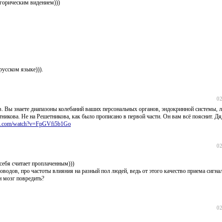
горическим видением)))
русском языке))).
02
ов. Вы знаете диапазоны колебаний ваших персональных органов, эндокринной системы, 
Ратникова. Не на Решетникова, как было прописано в первой части. Он вам всё пояснит. Дя
be.com/watch?v=FpGVfi5b1Go
02
себя считает проплаченным)))
оводов, про частоты влияния на разный пол людей, ведь от этого качество приема сигна
 мозг повредить?
02