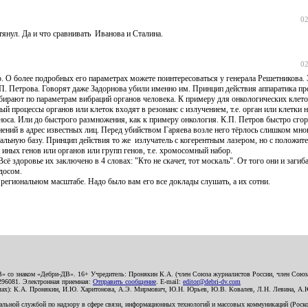
02
тянул. Да и что сравнивать Иванова и Сталина.
02
ор. О более подробных его параметрах можете поинтересоваться у генерала Решетникова.
.П. Петрова. Говорят даже Задорнова убили именно им. Принцип действия аппаратика п
бирают по параметрам вибраций органов человека. К примеру для онкологических клет
ый процессы органов или клеток входят в резонанс с излучением, т.е. орган или клетки 
носа. Или до быстрого размножения, как к примеру онкология. К.П. Петров быстро сгор
нений в адрес известных лиц. Перед убийством Гаряева возле него тёрлось слишком мн
льную базу. Принцип действия то же излучатель с когерентным лазером, но с положит
иных генов или органов или групп генов, т.е. хромосомный набор.
ё здоровье их заключено в 4 словах: "Кто не скачет, тот москаль". От того они и загиба
досом.
региональном масштабе. Надо было вам его все доклады слушать, а их сотни.
В» со знаком «Дебри-ДВ». 16+ Учредитель: Пронякин К.А. (член Союза журналистов России, член Союза
2296081. Электронная приемная:
Отправить сообщение
. E-mail:
editor@debri-dv.com
алах): К.А. Пронякин, И.Ю. Харитонова, А.Э. Мирмович, Ю.Н. Юрьев, Ю.В. Ковалев, Л.Н. Левина, А.
льной службой по надзору в сфере связи, информационных технологий и массовых коммуникаций (Роском