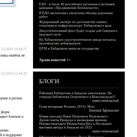
ЕАО - в числе 40 российских регионов-участников
кампании «Продвижение безопасности»
В ЕАО значительно увеличены объемы дорожных
работ
Федеральный эксперт по достоинству оценил
спортивную инфраструктуру Хабаровского края
Дноуглубительный флот будет создан для Северного
морского пути
На Хабаровском судостроительном заводе началось
производство дебаркадеров
ЦУМ в Хабаровске вернули государству
.12.2020 10:09:27
ктика ошибок не
Архив новостей >>
.12.2020 12:44:26
БЛОГИ
Районная библиотека в Амурске уничтожена. На
очереди библиотека Островского в Комсомольске?!
щение в регион
павел попельский
Голая вечеринка Роснано 2015г. Итог.
Евгений Афанасьев
х форм
щают близкие к
Новые находки Павла Петровича Попельского:
Архив газеты Природа и аномальные явления,
Неизвестная карта НижнеАмурЛага и Последние
выставки автора в Амурске по 2025
звитию
павел попельский
ий и поддержке