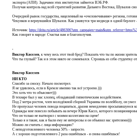
экспорта (АПИ). Задачами этих институтов займется ВЭБ.РФ.
Получая контроль над всей стратегией развития Дальнего Востока, Шувалов сн
Очередной рывок государства, нацеленный на «очеловечивание» региона, готов
Чекунков и вернувшийся Шувалов. Как уживутся три медведя в одной берлоге 
Источник:
https://deita.ru/article/486306?utm_campaign=main&utm_referrer=htt
Как говорят в народе: Счастья вам и благополучия.
.
Виктор Киселев
, к чему весь этот твой бред? Показать что ты по жизни зритель
Что ты глупый? Так и в этом никто не сомневался. Строишь из себя студентку о
Виктор Киселев
НИ КТО
Спасибо за сноску. Начало посмотрел.
Я не удивлюсь, если в Кремле именно так всё устроено.)))
Это хоть что то объясняет)))
В технаре был у нас хлопец, обладавший гипнотическим воздействием.
Под 2 метра ростом, член молодёжной сборной Украины по волейболу, он умел 
Не пропускал человек повода поцапаться, дразня немедленно просыпавшуюся ко
Однажды мне повезло побывать на вечере Юрия Кассо, которого позиционирова
Что он только не вытворял с моими коллегами на сцене!
Только я и такие, как я были ему не интересны и он объявил нас зрителями)))
Можно ли считать с лица информацию?
С неподготовленного человека 50% - запросто.
А с хорошо подготовленного 2 раза ошибёшься - и снова ошибёшься!