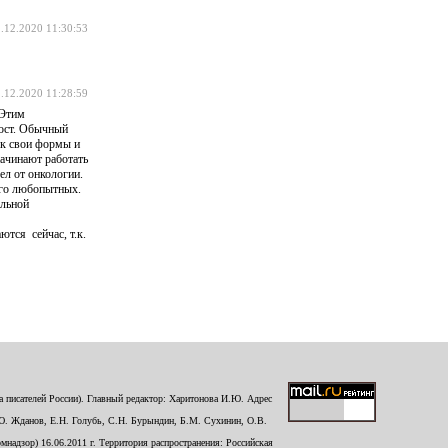
.12.2020 11:30:53
.12.2020 11:28:59
 Этим
рост. Обычный
ок свои формы и
начинают работать
ел от онкологии.
ого любопытных.
ельной
ются сейчас, т.к.
 писателей России). Главный редактор: Харитонова И.Ю. Адрес
Ю. Жданов, Е.Н. Голубь, С.Н. Бурындин, Б.М. Сухинин, О.В.
надзор) 16.06.2011 г. Территория распространения: Российская