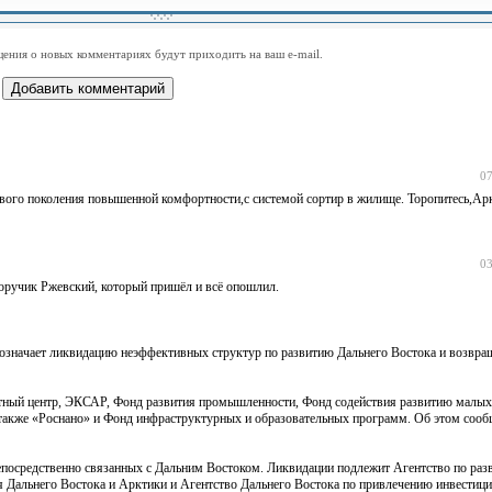
-
-
-
-
-
-
-
-
-
-
-
-
-
-
-
-
ения о новых комментариях будут приходить на ваш e-mail.
-
-
-
-
-
-
-
-
-
-
-
-
07
ового поколения повышенной комфортности,с системой сортир в жилище. Торопитесь,Ар
03
поручик Ржевский, который пришёл и всё опошлил.
 означает ликвидацию неэффективных структур по развитию Дальнего Востока и возвра
ртный центр, ЭКСАР, Фонд развития промышленности, Фонд содействия развитию малы
а также «Роснано» и Фонд инфраструктурных и образовательных программ. Об этом сооб
непосредственно связанных с Дальним Востоком. Ликвидации подлежит Агентство по ра
я Дальнего Востока и Арктики и Агентство Дальнего Востока по привлечению инвестиц