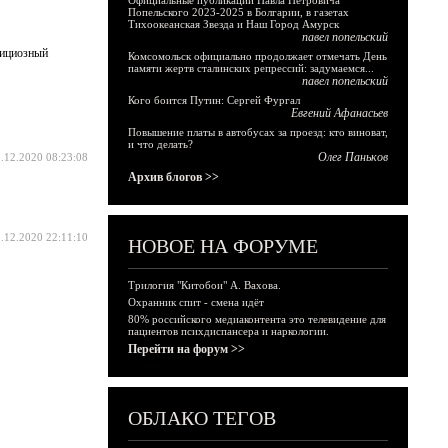
Официальные публикации Павла Петровича
Попельского 2023-2025 в Болгарии, в газетах
Тихоокеанская Звезда и Наш Город Амурск
павел попельский
бициозный
Комсомольск официально продолжает отмечать День
памяти жертв сталинских репрессий: задумаемся...
павел попельский
Кого боится Путин: Сергей Фургал
Евгений Афанасьев
Повышение платы в автобусах за проезд: кто виноват,
и что делать?
Олег Паньков
.12.2020 08:23:08
Архив блогов >>
.12.2020 22:11:10
НОВОЕ НА ФОРУМЕ
Трилогия "Китобои" А. Вахова.
Охранник спит - смена идёт
80% российского медиаконтента это телевидение для
пациентов психдиспансера и наркологии.
Перейти на форум >>
ОБЛАКО ТЕГОВ