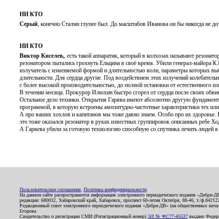
НИ КТО
Серый
, конечно Сталин глупее был. До масштабов Иванова он бы никогда не до
НИ КТО
Виктор Киселев,
, есть такой аппаратик, который в колхозах называют резонат
резонатором пытались грохнуть Ельцина в своё время. Убили генерал-майора К
излучатель с изменяемой формой и длительностью волн, параметры которых вы
длительности. Для сердца другие. Под воздействием этих излучений колебательн
с более высокой производительностью, до полной остановки от естественного из
В течении месяца. Прокурор Илюхин быстро сгорел от сердца после своих обви
Остальное дело техники. Открытия Гарява имеют абсолютно другую фундамента
программой, в которую встроены амплитудно-частотные характеристики тех или 
А про ваших хохлов и капитанов мы тоже давно знаем. Особо про их здоровье. Вс
это тоже оказался резонатор в руках известных группировок описанных ребе Хо
А Гаряева убили за готовую технологию способную со спутника лечить людей в 
Пользовательское соглашение
,
Политика конфиденциальности
На данном сайте распространяется информация электронного периодического издания «Дебри-Д
редакции: 680032, Хабаровский край, Хабаровск, проспект 60-летия Октября, 88-46, т./ф.8421
Редакционный совет электронного периодического издания «Дебри-ДВ» (на общественных нач
Егорова
Свидетельство о регистрации СМИ (Регистрационный номер)
ЭЛ № ФС77-45537
выдано Федера