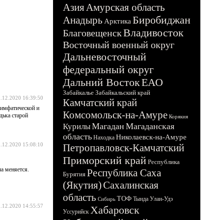
Азия
Амурская область
Биробиджан
Анадырь
Арктика
Владивосток
Благовещенск
Восточный военный округ
Дальневосточный
федеральный округ
Дальний Восток
ЕАО
Забайкалье
Забайкальский край
.12.2020 16:39:50
Камчатский край
лимфатической и
Комсомольск-на-Амуре
дька старой
Корякия
Магадан
Магаданская
Курилы
область
Николаевск-на-Амуре
Находка
.12.2020 15:08:10
Петропавловск-Камчатский
Приморский край
Республика
ла меняется.
Республика Саха
Бурятия
(Якутия)
Сахалинская
область
ТОФ
Тында
Улан-Удэ
Сибирь
.12.2020 14:55:57
Хабаровск
Уссурийск