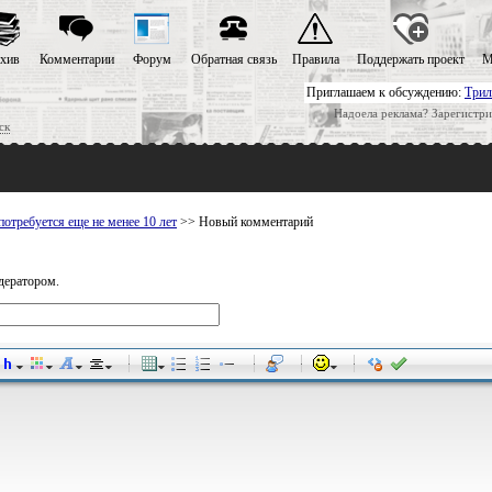
хив
Комментарии
Форум
Обратная связь
Правила
Поддержать проект
М
Приглашаем к обсуждению:
Трил
Надоела реклама? Зарегистри
ск
отребуется еще не менее 10 лет
>> Новый комментарий
дератором.
-
-
-
-
-
-
-
-
-
-
-
-
-
-
-
-
-
-
-
-
-
-
-
-
-
-
-
-
-
-
-
-