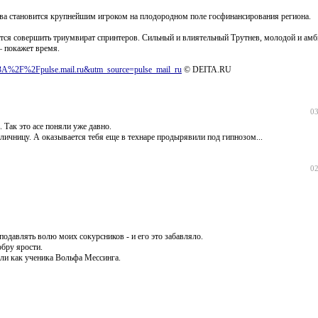
ова становится крупнейшим игроком на плодородном поле госфинансирования региона.
ится совершить триумвират спринтеров. Сильный и влиятельный Трутнев, молодой и ам
– покажет время.
ps%3A%2F%2Fpulse.mail.ru&utm_source=pulse_mail_ru
© DEITA.RU
03
. Так это асе поняли уже давно.
тличницу. А оказывается тебя еще в технаре продырявили под гипнозом...
02
подавлять волю моих сокурсников - и его это забавляло.
бру ярости.
ли как ученика Вольфа Мессинга.