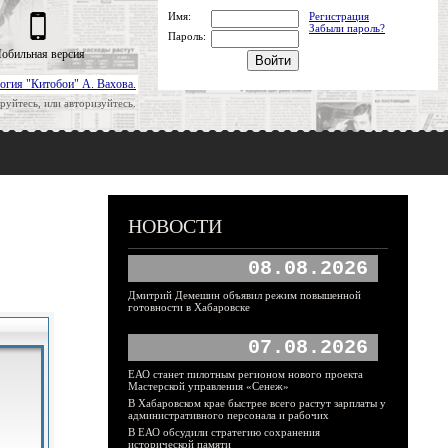
Имя:
Регистрация
Забыли пароль?
Пароль:
обильная версия
огия "Китобои" А. Вахова.
руйтесь, или авторизуйтесь.
НОВОСТИ
08.08.2026
Дмитрий Демешин объявил режим повышенной
готовности в Хабаровске
07.08.2026
ЕАО станет пилотным регионом нового проекта
Мастерской управления «Сенеж»
В Хабаровском крае быстрее всего растут зарплаты у
административного персонала и рабочих
В ЕАО обсудили стратегию сохранения
исторической памяти