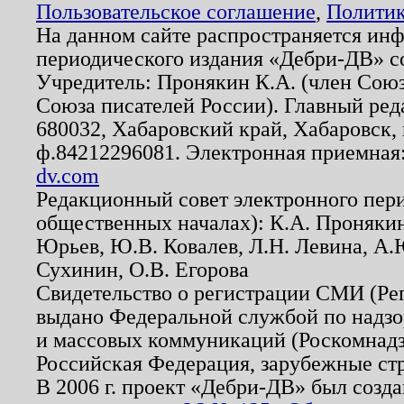
Пользовательское соглашение
,
Политик
На данном сайте распространяется ин
периодического издания «Дебри-ДВ» с
Учредитель: Пронякин К.А. (член Союз
Союза писателей России). Главный ред
680032, Хабаровский край, Хабаровск, п
ф.84212296081. Электронная приемная
dv.com
Редакционный совет электронного пер
общественных началах): К.А. Проняки
Юрьев, Ю.В. Ковалев, Л.Н. Левина, А.
Сухинин, О.В. Егорова
Свидетельство о регистрации СМИ (Р
выдано Федеральной службой по надзо
и массовых коммуникаций (Роскомнадзо
Российская Федерация, зарубежные ст
В 2006 г. проект «Дебри-ДВ» был созда