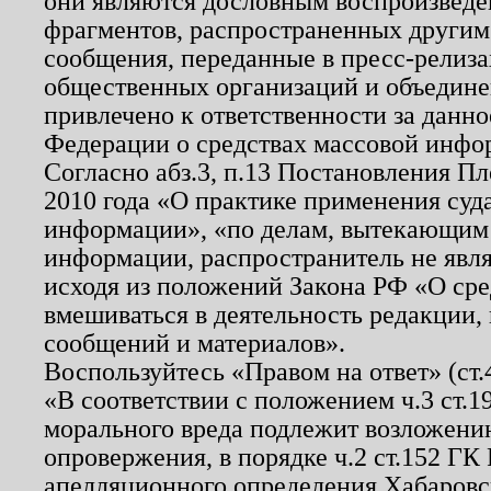
они являются дословным воспроизведе
фрагментов, распространенных другим
сообщения, переданные в пресс-релиза
общественных организаций и объединен
привлечено к ответственности за данн
Федерации о средствах массовой инфо
Согласно абз.3, п.13 Постановления П
2010 года «О практике применения суд
информации», «по делам, вытекающим
информации, распространитель не явл
исходя из положений Закона РФ «О ср
вмешиваться в деятельность редакции, 
сообщений и материалов».
Воспользуйтесь «Правом на ответ» (ст
«В соответствии с положением ч.3 ст.
морального вреда подлежит возложению
опровержения, в порядке ч.2 ст.152 ГК 
апелляционного определения Хабаровско