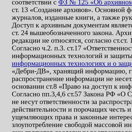
соответствии с
ФЗ № 125 «Об архивном
ст. 13 «Создание архивов». Основной ф
журналов, изданные книги, а также ру
Доступ к архивным документам являетс
ст. 24 вышеобозначенного закона. Арх
редакции не относятся, согласно ст.ст. 
Согласно ч.2. п.3. ст.17 «Ответственн
информационных технологий и защит
информационных технологиях и о защит
«Дебри-ДВ», хранящий информацию, гр
распространение информации не несет.
основании ст.8 «Право на доступ к ин
Согласно пп.3,4,6 ст.57 Закона РФ «О
не несут ответственности за распрост
действительности и порочащих честь и
ущемляющих права и законные интере
злоупотребление свободой массовой ин