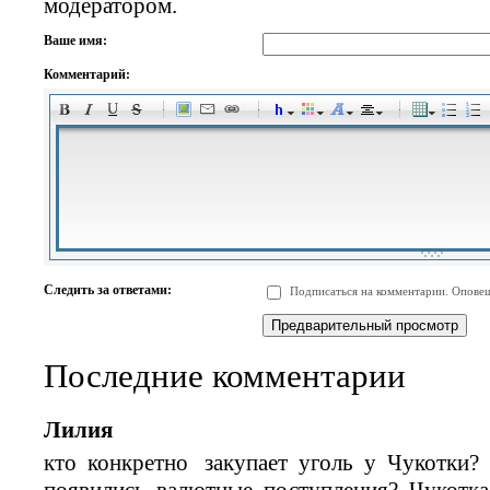
модератором.
Ваше имя:
Комментарий:
-
-
-
-
-
-
-
-
-
-
-
-
-
-
-
-
-
-
-
-
-
-
-
-
-
-
-
-
-
-
-
-
-
-
-
-
Следить за ответами:
Подписаться на комментарии. Оповещ
-
-
-
-
-
-
-
-
-
Последние комментарии
Лилия
кто конкретно закупает уголь у Чукотки
появились валютные поступления? Чукотка