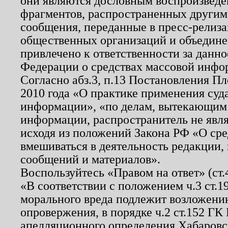
они являются дословным воспроизведе
фрагментов, распространенных другим
сообщения, переданные в пресс-релиза
общественных организаций и объединен
привлечено к ответственности за данн
Федерации о средствах массовой инфо
Согласно абз.3, п.13 Постановления П
2010 года «О практике применения суд
информации», «по делам, вытекающим
информации, распространитель не явл
исходя из положений Закона РФ «О ср
вмешиваться в деятельность редакции, 
сообщений и материалов».
Воспользуйтесь «Правом на ответ» (ст
«В соответствии с положением ч.3 ст.
морального вреда подлежит возложению
опровержения, в порядке ч.2 ст.152 ГК 
апелляционного определения Хабаровско