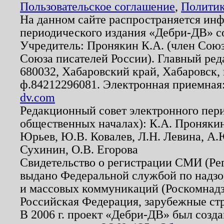
Пользовательское соглашение
,
Политик
На данном сайте распространяется ин
периодического издания «Дебри-ДВ» с
Учредитель: Пронякин К.А. (член Союз
Союза писателей России). Главный ред
680032, Хабаровский край, Хабаровск, п
ф.84212296081. Электронная приемная
dv.com
Редакционный совет электронного пер
общественных началах): К.А. Проняки
Юрьев, Ю.В. Ковалев, Л.Н. Левина, А.
Сухинин, О.В. Егорова
Свидетельство о регистрации СМИ (Р
выдано Федеральной службой по надзо
и массовых коммуникаций (Роскомнадзо
Российская Федерация, зарубежные ст
В 2006 г. проект «Дебри-ДВ» был созда