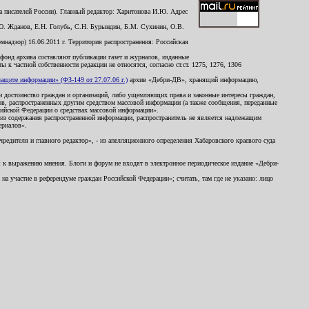
 писателей России). Главный редактор: Харитонова И.Ю. Адрес
Ю. Жданов, Е.Н. Голубь, С.Н. Бурындин, Б.М. Сухинин, О.В.
надзор) 16.06.2011 г. Территория распространения: Российская
й фонд архива составляют публикации газет и журналов, изданные
к частной собственности редакции не относятся, согласно ст.ст. 1275, 1276, 1306
щите информации» (ФЗ-149 от 27.07.06 г.)
архив «Дебри-ДВ», хранящий информацию,
ь и достоинство граждан и организаций, либо ущемляющих права и законные интересы граждан,
ов, распространенных другим средством массовой информации (а также сообщения, переданные
сийской Федерации о средствах массовой информации».
из содержания распространенной информации, распространитель не является надлежащим
ериалов».
редителя и главного редактор», - из апелляционного определения Хабаровского краевого суда
ны к выражению мнения. Блоги и форум не входят в электронное периодическое издание «Дебри-
а участие в референдуме граждан Российской Федерации»; считать, там где не указано: лицо