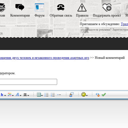
хив
Комментарии
Форум
Обратная связь
Правила
Поддержать проект
М
Приглашаем к обсуждению:
Трил
Надоела реклама? Зарегистри
ск
ищения двух человек и незаконного проведения азартных игр
>> Новый комментарий
дератором.
-
-
-
-
-
-
-
-
-
-
-
-
-
-
-
-
-
-
-
-
-
-
-
-
-
-
-
-
-
-
-
-