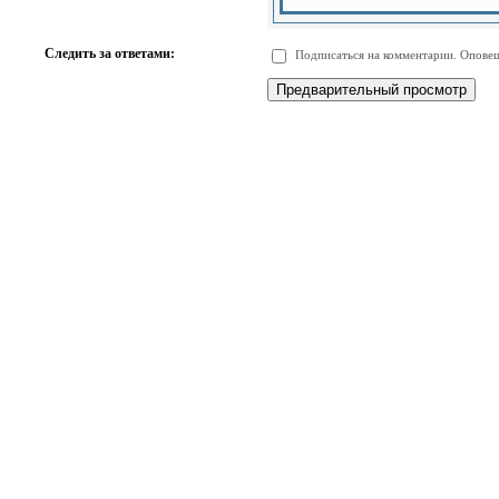
-
-
-
-
-
-
-
-
Следить за ответами:
Подписаться на комментарии. Оповещ
-
-
-
-
-
-