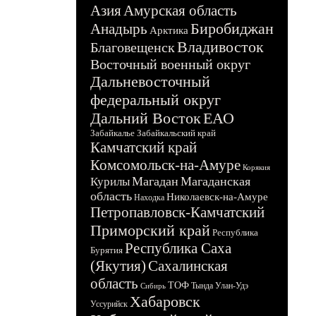
Азия
Амурская область
Биробиджан
Анадырь
Арктика
Владивосток
Благовещенск
Восточный военный округ
Дальневосточный
федеральный округ
Дальний Восток
ЕАО
Забайкалье
Забайкальский край
Камчатский край
Комсомольск-на-Амуре
Корякия
Магадан
Магаданская
Курилы
область
Николаевск-на-Амуре
Находка
Петропавловск-Камчатский
Приморский край
Республика
Республика Саха
Бурятия
(Якутия)
Сахалинская
область
ТОФ
Тында
Улан-Удэ
Сибирь
Хабаровск
Уссурийск