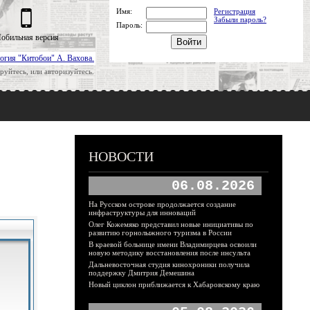
Имя:
Регистрация
Забыли пароль?
Пароль:
обильная версия
огия "Китобои" А. Вахова.
руйтесь, или авторизуйтесь.
НОВОСТИ
06.08.2026
На Русском острове продолжается создание
инфраструктуры для инноваций
Олег Кожемяко представил новые инициативы по
развитию горнолыжного туризма в России
В краевой больнице имени Владимирцева освоили
новую методику восстановления после инсульта
Дальневосточная студия кинохроники получила
поддержку Дмитрия Демешина
Новый циклон приближается к Хабаровскому краю