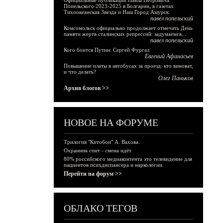
Официальные публикации Павла Петровича
Попельского 2023-2025 в Болгарии, в газетах
Тихоокеанская Звезда и Наш Город Амурск
павел попельский
Комсомольск официально продолжает отмечать День
памяти жертв сталинских репрессий: задумаемся...
павел попельский
Кого боится Путин: Сергей Фургал
Евгений Афанасьев
Повышение платы в автобусах за проезд: кто виноват,
и что делать?
Олег Паньков
Архив блогов >>
НОВОЕ НА ФОРУМЕ
Трилогия "Китобои" А. Вахова.
Охранник спит - смена идёт
80% российского медиаконтента это телевидение для
пациентов психдиспансера и наркологии.
Перейти на форум >>
ОБЛАКО ТЕГОВ