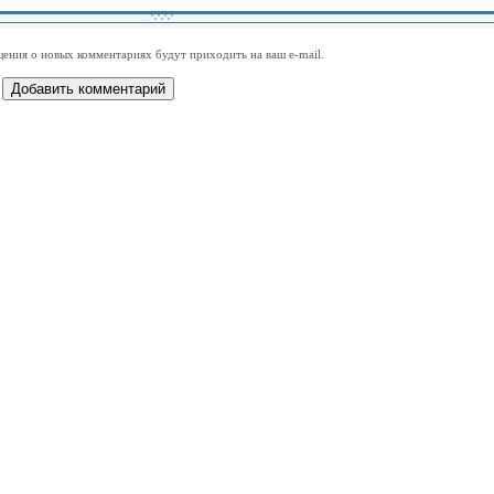
-
-
-
-
-
-
-
-
-
-
-
-
-
-
-
-
ения о новых комментариях будут приходить на ваш e-mail.
-
-
-
-
-
-
-
-
-
-
-
-