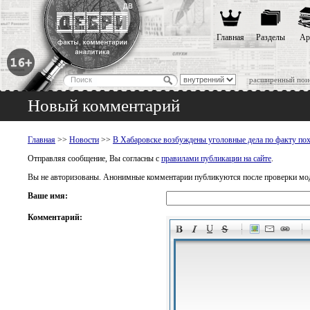
Главная
Разделы
Ар
расширенный пои
Новый комментарий
Главная
>>
Новости
>>
В Хабаровске возбуждены уголовные дела по факту пох
Отправляя сообщение, Вы согласны с
правилами публикации на сайте
.
Вы не авторизованы. Анонимные комментарии публикуются после проверки мо
Ваше имя:
Комментарий:
-
-
-
-
-
-
-
-
-
-
-
-
-
-
-
-