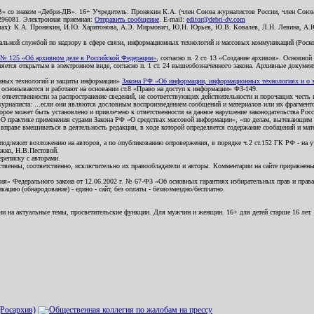
В» со знаком «Дебри-ДВ». 16+ Учредитель: Пронякин К.А. (член Союза журналистов России, член Союза
2296081. Электронная приемная:
Отправить сообщение
. E-mail:
editor@debri-dv.com
алах): К.А. Пронякин, И.Ю. Харитонова, А.Э. Мирмович, Ю.Н. Юрьев, Ю.В. Ковалев, Л.Н. Левина, А.
льной службой по надзору в сфере связи, информационных технологий и массовых коммуникаций (Роском
№ 125 «Об архивном деле в Российской Федерации»
, согласно п. 2 ст. 13 «Создание архивов». Основно
ется открытым в электронном виде, согласно п. 1 ст. 24 вышеобозначенного закона. Архивные документы 
ионных технологий и защиты информации»
Закона РФ «Об информации, информационных технологиях и о за
я основываются и работают на основании ст.8 «Право на доступ к информации» ФЗ-149.
 ответственности за распространение сведений, не соответствующих действительности и порочащих чест
урналиста: ...если они являются дословным воспроизведением сообщений и материалов или их фрагмент
орое может быть установлено и привлечено к ответственности за данное нарушение законодательства Рос
«О практике применения судами Закона РФ «О средствах массовой информации», «по делам, вытекающим 
вправе вмешиваться в деятельность редакции, в ходе которой определяется содержание сообщений и мат
одлежит возложению на авторов, а по опубликованию опровержения, в порядке ч.2 ст.152 ГК РФ - на уч
ожко, Н.В.Пестовой.
ереписку с авторами.
тственны, соответственно, исключительно их правообладатели и авторы. Комментарии на сайте приравне
я» Федерального закона от 12.06.2002 г. № 67-ФЗ «Об основных гарантиях избирательных прав и права н
ацию (обнародование) - едино - сайт, без оплаты - безвозмездно/бесплатно.
ии на актуальные темы, просветительские функции. Для мужчин и женщин. 16+ для детей старше 16 лет.