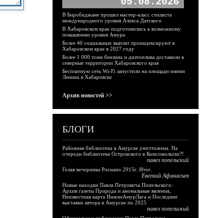
05.08.2026
В Биробиджане прошел мастер-класс стилиста
международного уровня Алекса Датского
В Хабаровском крае подготовились к возможному
повышению уровня Амура
Более 40 социальных выплат проиндексируют в
Хабаровском крае в 2027 году
Более 1 000 тонн бензина и дизтоплива доставили в
северные территории Хабаровского края
Бесплатную сеть Wi-Fi запустили на площади имени
Ленина в Хабаровске
Архив новостей >>
БЛОГИ
Районная библиотека в Амурске уничтожена. На
очереди библиотека Островского в Комсомольске?!
павел попельский
Голая вечеринка Роснано 2015г. Итог.
Евгений Афанасьев
Новые находки Павла Петровича Попельского:
Архив газеты Природа и аномальные явления,
Неизвестная карта НижнеАмурЛага и Последние
выставки автора в Амурске по 2025
павел попельский