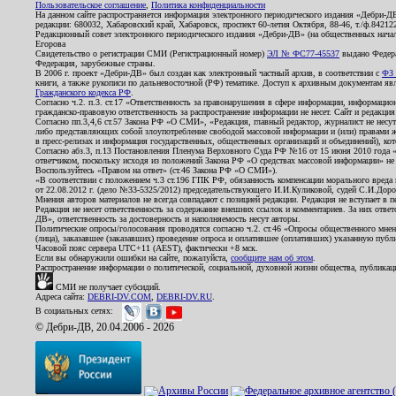
Пользовательское соглашение
,
Политика конфиденциальности
На данном сайте распространяется информация электронного периодического издания «Дебри-Д
редакции: 680032, Хабаровский край, Хабаровск, проспект 60-летия Октября, 88-46, т./ф.8421
Редакционный совет электронного периодического издания «Дебри-ДВ» (на общественных нач
Егорова
Свидетельство о регистрации СМИ (Регистрационный номер)
ЭЛ № ФС77-45537
выдано Федера
Федерация, зарубежные страны.
В 2006 г. проект «Дебри-ДВ» был создан как электронный частный архив, в соответствии с
ФЗ 
книги, а также рукописи по дальневосточной (РФ) тематике. Доступ к архивным документам явля
Гражданского кодекса РФ
.
Согласно ч.2. п.3. ст.17 «Ответственность за правонарушения в сфере информации, информац
гражданско-правовую ответственность за распространение информации не несет. Сайт и редакци
Согласно пп.3,4,6 ст.57 Закона РФ «О СМИ», «Редакция, главный редактор, журналист не несут
либо представляющих собой злоупотребление свободой массовой информации и (или) правами ж
в пресс-релизах и информация государственных, общественных организаций и объединений), кот
Согласно абз.3, п.13 Постановления Пленума Верховного Суда РФ №16 от 15 июня 2010 года 
ответчиком, поскольку исходя из положений Закона РФ «О средствах массовой информации» не 
Воспользуйтесь «Правом на ответ» (ст.46 Закона РФ «О СМИ»).
«В соответствии с положением ч.3 ст.196 ГПК РФ, обязанность компенсации морального вреда п
от 22.08.2012 г. (дело №33-5325/2012) председательствующего И.И.Куликовой, судей С.И.Дор
Мнения авторов материалов не всегда совпадают с позицией редакции. Редакция не вступает в п
Редакция не несет ответственность за содержание внешних ссылок и комментариев. За них отве
ДВ», ответственность за достоверность и наполняемость несут авторы.
Политические опросы/голосования проводятся согласно ч.2. ст.46 «Опросы общественного мнени
(лица), заказавшее (заказавших) проведение опроса и оплатившее (оплативших) указанную публик
Часовой пояс сервера UTC+11 (AEST), фактически +8 мск.
Если вы обнаружили ошибки на сайте, пожалуйста,
сообщите нам об этом
.
Распространение информации о политической, социальной, духовной жизни общества, публикац
СМИ не получает субсидий.
Адреса сайта:
DEBRI-DV.COM
,
DEBRI-DV.RU
.
В социальных сетях:
© Дебри-ДВ, 20.04.2006 - 2026