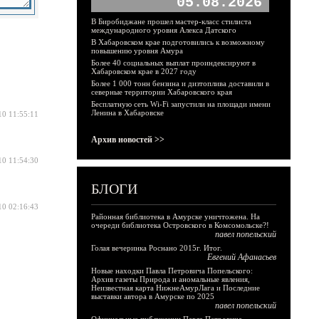
05.08.2026
В Биробиджане прошел мастер-класс стилиста
международного уровня Алекса Датского
В Хабаровском крае подготовились к возможному
повышению уровня Амура
Более 40 социальных выплат проиндексируют в
Хабаровском крае в 2027 году
Более 1 000 тонн бензина и дизтоплива доставили в
северные территории Хабаровского края
Бесплатную сеть Wi-Fi запустили на площади имени
Ленина в Хабаровске
10 11:55:11
Архив новостей >>
10 11:54:30
БЛОГИ
10 02:16:43
Районная библиотека в Амурске уничтожена. На
очереди библиотека Островского в Комсомольске?!
павел попельский
Голая вечеринка Роснано 2015г. Итог.
Евгений Афанасьев
Новые находки Павла Петровича Попельского:
Архив газеты Природа и аномальные явления,
Неизвестная карта НижнеАмурЛага и Последние
выставки автора в Амурске по 2025
павел попельский