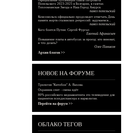
Официальные публикации Павла Петровича
Попельского 2023-2025 в Болгарии, в газетах
Тихоокеанская Звезда и Наш Город Амурск
павел попельский
Комсомольск официально продолжает отмечать День
памяти жертв сталинских репрессий: задумаемся...
павел попельский
Кого боится Путин: Сергей Фургал
Евгений Афанасьев
Повышение платы в автобусах за проезд: кто виноват,
и что делать?
Олег Паньков
Архив блогов >>
НОВОЕ НА ФОРУМЕ
Трилогия "Китобои" А. Вахова.
Охранник спит - смена идёт
80% российского медиаконтента это телевидение для
пациентов психдиспансера и наркологии.
Перейти на форум >>
ОБЛАКО ТЕГОВ