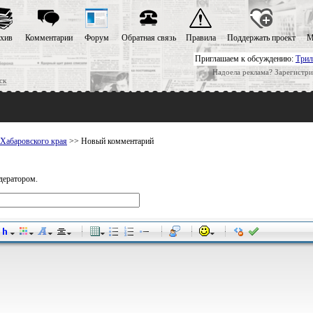
хив
Комментарии
Форум
Обратная связь
Правила
Поддержать проект
М
Приглашаем к обсуждению:
Трил
Надоела реклама? Зарегистри
ск
 Хабаровского края
>> Новый комментарий
дератором.
-
-
-
-
-
-
-
-
-
-
-
-
-
-
-
-
-
-
-
-
-
-
-
-
-
-
-
-
-
-
-
-