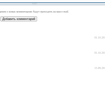
-
-
-
-
-
-
-
-
-
-
-
-
-
-
-
-
ения о новых комментариях будут приходить на ваш e-mail.
-
-
-
-
-
-
-
-
-
-
-
-
01.10.20
01.10.20
15.09.20