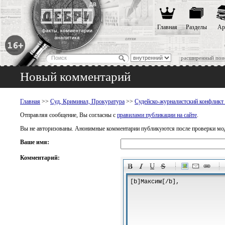
Главная
Разделы
Ар
расширенный пои
Новый комментарий
Главная
>>
Суд, Криминал, Прокуратура
>>
Судейско-журналистский конфликт
Отправляя сообщение, Вы согласны с
правилами публикации на сайте
.
Вы не авторизованы. Анонимные комментарии публикуются после проверки мо
Ваше имя:
Комментарий:
-
-
-
-
-
-
-
-
-
-
-
-
-
-
-
-