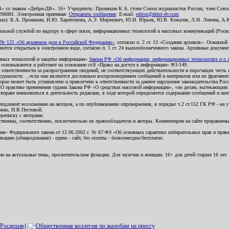
В» со знаком «Дебри-ДВ». 16+ Учредитель: Пронякин К.А. (член Союза журналистов России, член Союза
2296081. Электронная приемная:
Отправить сообщение
. E-mail:
editor@debri-dv.com
алах): К.А. Пронякин, И.Ю. Харитонова, А.Э. Мирмович, Ю.Н. Юрьев, Ю.В. Ковалев, Л.Н. Левина, А.
льной службой по надзору в сфере связи, информационных технологий и массовых коммуникаций (Роском
№ 125 «Об архивном деле в Российской Федерации»
, согласно п. 2 ст. 13 «Создание архивов». Основно
ется открытым в электронном виде, согласно п. 1 ст. 24 вышеобозначенного закона. Архивные документы 
ионных технологий и защиты информации»
Закона РФ «Об информации, информационных технологиях и о за
я основываются и работают на основании ст.8 «Право на доступ к информации» ФЗ-149.
 ответственности за распространение сведений, не соответствующих действительности и порочащих чест
урналиста: ...если они являются дословным воспроизведением сообщений и материалов или их фрагмент
орое может быть установлено и привлечено к ответственности за данное нарушение законодательства Рос
«О практике применения судами Закона РФ «О средствах массовой информации», «по делам, вытекающим 
вправе вмешиваться в деятельность редакции, в ходе которой определяется содержание сообщений и мат
одлежит возложению на авторов, а по опубликованию опровержения, в порядке ч.2 ст.152 ГК РФ - на уч
ожко, Н.В.Пестовой.
ереписку с авторами.
тственны, соответственно, исключительно их правообладатели и авторы. Комментарии на сайте приравне
я» Федерального закона от 12.06.2002 г. № 67-ФЗ «Об основных гарантиях избирательных прав и права н
ацию (обнародование) - едино - сайт, без оплаты - безвозмездно/бесплатно.
ии на актуальные темы, просветительские функции. Для мужчин и женщин. 16+ для детей старше 16 лет.