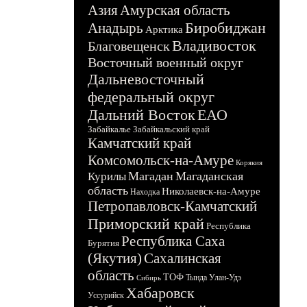
Азия
Амурская область
Биробиджан
Анадырь
Арктика
Владивосток
Благовещенск
Восточный военный округ
Дальневосточный
федеральный округ
Дальний Восток
ЕАО
Забайкалье
Забайкальский край
Камчатский край
Комсомольск-на-Амуре
Корякия
Магадан
Магаданская
Курилы
область
Николаевск-на-Амуре
Находка
Петропавловск-Камчатский
Приморский край
Республика
Республика Саха
Бурятия
(Якутия)
Сахалинская
область
ТОФ
Тында
Улан-Удэ
Сибирь
Хабаровск
Уссурийск