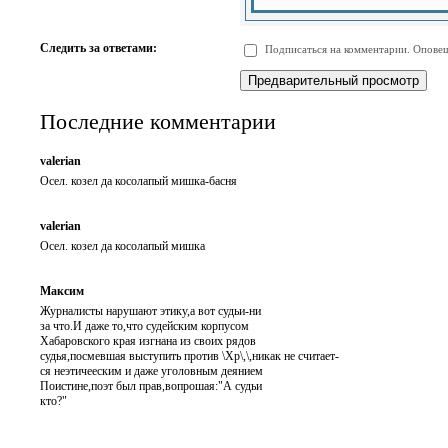
-
-
-
-
-
-
-
-
Следить за ответами:
Подписаться на комментарии. Оповещ
-
-
-
-
-
-
Последние комментарии
valerian
Осел. козел да косолапый мишка-басня
valerian
Осел. козел да косолапый мишка
Максим
Журналисты нарушают этику,а вот судьи-ни
за что.И даже то,что судейским корпусом
Хабаровского края изгнана из своих рядов
судья,посмевшая выступить против \Хр\,\,никак не считает-
ся неэтичееским и даже уголовным деянием
Поистине,поэт был прав,вопрошая:"А судьи
кто?"