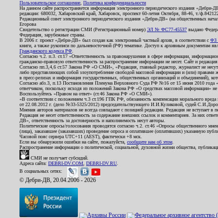
Пользовательское соглашение
,
Политика конфиденциальности
На данном сайте распространяется информация электронного периодического издания «Дебри-Д
редакции: 680032, Хабаровский край, Хабаровск, проспект 60-летия Октября, 88-46, т./ф.8421
Редакционный совет электронного периодического издания «Дебри-ДВ» (на общественных нач
Егорова
Свидетельство о регистрации СМИ (Регистрационный номер)
ЭЛ № ФС77-45537
выдано Федера
Федерация, зарубежные страны.
В 2006 г. проект «Дебри-ДВ» был создан как электронный частный архив, в соответствии с
ФЗ 
книги, а также рукописи по дальневосточной (РФ) тематике. Доступ к архивным документам явля
Гражданского кодекса РФ
.
Согласно ч.2. п.3. ст.17 «Ответственность за правонарушения в сфере информации, информац
гражданско-правовую ответственность за распространение информации не несет. Сайт и редакци
Согласно пп.3,4,6 ст.57 Закона РФ «О СМИ», «Редакция, главный редактор, журналист не несут
либо представляющих собой злоупотребление свободой массовой информации и (или) правами ж
в пресс-релизах и информация государственных, общественных организаций и объединений), кот
Согласно абз.3, п.13 Постановления Пленума Верховного Суда РФ №16 от 15 июня 2010 года 
ответчиком, поскольку исходя из положений Закона РФ «О средствах массовой информации» не 
Воспользуйтесь «Правом на ответ» (ст.46 Закона РФ «О СМИ»).
«В соответствии с положением ч.3 ст.196 ГПК РФ, обязанность компенсации морального вреда п
от 22.08.2012 г. (дело №33-5325/2012) председательствующего И.И.Куликовой, судей С.И.Дор
Мнения авторов материалов не всегда совпадают с позицией редакции. Редакция не вступает в п
Редакция не несет ответственность за содержание внешних ссылок и комментариев. За них отве
ДВ», ответственность за достоверность и наполняемость несут авторы.
Политические опросы/голосования проводятся согласно ч.2. ст.46 «Опросы общественного мнени
(лица), заказавшее (заказавших) проведение опроса и оплатившее (оплативших) указанную публик
Часовой пояс сервера UTC+11 (AEST), фактически +8 мск.
Если вы обнаружили ошибки на сайте, пожалуйста,
сообщите нам об этом
.
Распространение информации о политической, социальной, духовной жизни общества, публикац
СМИ не получает субсидий.
Адреса сайта:
DEBRI-DV.COM
,
DEBRI-DV.RU
.
В социальных сетях:
© Дебри-ДВ, 20.04.2006 - 2026