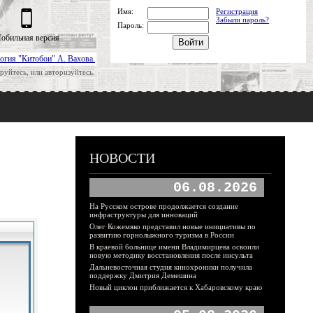
Имя:
Регистрация
Забыли пароль?
Пароль:
обильная версия
огия "Китобои" А. Вахова.
руйтесь, или авторизуйтесь.
НОВОСТИ
06.08.2026
На Русском острове продолжается создание
инфраструктуры для инноваций
Олег Кожемяко представил новые инициативы по
развитию горнолыжного туризма в России
В краевой больнице имени Владимирцева освоили
новую методику восстановления после инсульта
Дальневосточная студия кинохроники получила
поддержку Дмитрия Демешина
Новый циклон приближается к Хабаровскому краю