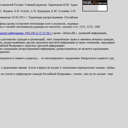
 писателей России). Главный редактор: Харитонова И.Ю. Адрес
Ю. Жданов, Е.Н. Голубь, С.Н. Бурындин, Б.М. Сухинин, О.В.
надзор) 16.06.2011 г. Территория распространения: Российская
й фонд архива составляют публикации газет и журналов, изданные
к частной собственности редакции не относятся, согласно ст.ст. 1275, 1276, 1306
щите информации» (ФЗ-149 от 27.07.06 г.)
архив «Дебри-ДВ», хранящий информацию,
ь и достоинство граждан и организаций, либо ущемляющих права и законные интересы граждан,
ов, распространенных другим средством массовой информации (а также сообщения, переданные
сийской Федерации о средствах массовой информации».
из содержания распространенной информации, распространитель не является надлежащим
ериалов».
редителя и главного редактор», - из апелляционного определения Хабаровского краевого суда
ны к выражению мнения. Блоги и форум не входят в электронное периодическое издание «Дебри-
а участие в референдуме граждан Российской Федерации»; считать, там где не указано: лицо