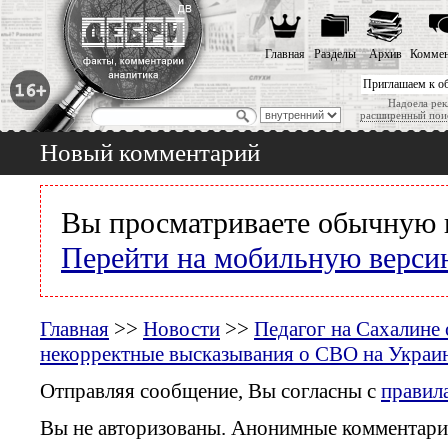
Главная
Разделы
Архив
Коммен
Приглашаем к о
Надоела рек
расширенный пои
Новый комментарий
Вы просматриваете обычную 
Перейти на мобильную верси
Главная
>>
Новости
>>
Педагог на Сахалине 
некорректные высказывания о СВО на Украин
Отправляя сообщение, Вы согласны с
правил
Вы не авторизованы. Анонимные комментари