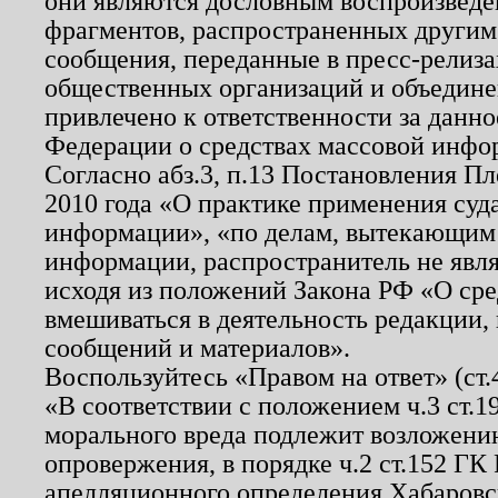
они являются дословным воспроизведе
фрагментов, распространенных другим
сообщения, переданные в пресс-релиза
общественных организаций и объединен
привлечено к ответственности за данн
Федерации о средствах массовой инфо
Согласно абз.3, п.13 Постановления П
2010 года «О практике применения суд
информации», «по делам, вытекающим
информации, распространитель не явл
исходя из положений Закона РФ «О ср
вмешиваться в деятельность редакции, 
сообщений и материалов».
Воспользуйтесь «Правом на ответ» (ст
«В соответствии с положением ч.3 ст.
морального вреда подлежит возложению
опровержения, в порядке ч.2 ст.152 ГК 
апелляционного определения Хабаровско