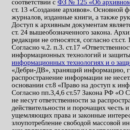
соответствии с
ФЗ № 125 «Об архивном
ст. 13 «Создание архивов». Основной ф
журналов, изданные книги, а также ру
Доступ к архивным документам являетс
ст. 24 вышеобозначенного закона. Арх
редакции не относятся, согласно ст.ст. 
Согласно ч.2. п.3. ст.17 «Ответственн
информационных технологий и защит
информационных технологиях и о защит
«Дебри-ДВ», хранящий информацию, гр
распространение информации не несет.
основании ст.8 «Право на доступ к ин
Согласно пп.3,4,6 ст.57 Закона РФ «О
не несут ответственности за распрост
действительности и порочащих честь и
ущемляющих права и законные интере
злоупотребление свободой массовой ин