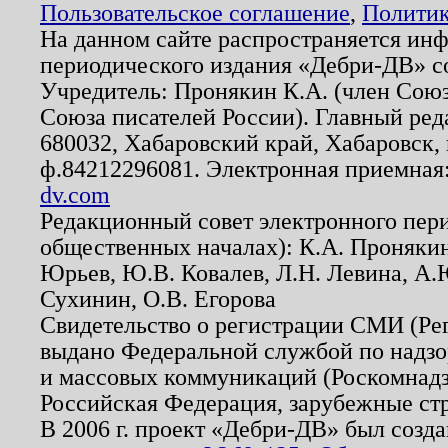
Пользовательское соглашение
,
Политик
На данном сайте распространяется ин
периодического издания «Дебри-ДВ» с
Учредитель: Пронякин К.А. (член Союз
Союза писателей России). Главный ред
680032, Хабаровский край, Хабаровск, п
ф.84212296081. Электронная приемная
dv.com
Редакционный совет электронного пер
общественных началах): К.А. Проняки
Юрьев, Ю.В. Ковалев, Л.Н. Левина, А.
Сухинин, О.В. Егорова
Свидетельство о регистрации СМИ (Р
выдано Федеральной службой по надзо
и массовых коммуникаций (Роскомнадзо
Российская Федерация, зарубежные ст
В 2006 г. проект «Дебри-ДВ» был созда