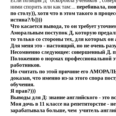
Если позиция Д "оскорбила учеников", совер
ними спорить или как там:...
перебивала, по
по столу)), хотя что в этом такого в процес
истина?/b])))
Что касается вывода, то он требует уточне
Аморальным поступок Д,
которую предал
то только со стороны тех, для которых он
Для меня это - настоящий, но не очень ра
Несомненно следующее: совершенный Д. п
Положению о нормах профессиональной э
работников.
Но считать по этой причине его АМОР
доказав, что именно из-за этого спора пос
обучения.
Я прав?)))
Выводы для Д: знание английского - это вс
Моя дочь в 11 классе на репетиторстве - не
зарабатывала больше, чем учитель англий