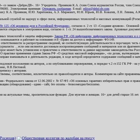
В» со знаком «Дебри-ДВ». 16+ Учредитель: Пронякин К.А. (член Союза журналистов России, член Союза
2296081. Электронная приемная:
Отправить сообщение
. E-mail:
editor@debri-dv.com
алах): К.А. Пронякин, И.Ю. Харитонова, А.Э. Мирмович, Ю.Н. Юрьев, Ю.В. Ковалев, Л.Н. Левина, А.
льной службой по надзору в сфере связи, информационных технологий и массовых коммуникаций (Роском
№ 125 «Об архивном деле в Российской Федерации»
, согласно п. 2 ст. 13 «Создание архивов». Основно
ется открытым в электронном виде, согласно п. 1 ст. 24 вышеобозначенного закона. Архивные документы 
ионных технологий и защиты информации»
Закона РФ «Об информации, информационных технологиях и о за
я основываются и работают на основании ст.8 «Право на доступ к информации» ФЗ-149.
 ответственности за распространение сведений, не соответствующих действительности и порочащих чест
урналиста: ...если они являются дословным воспроизведением сообщений и материалов или их фрагмент
орое может быть установлено и привлечено к ответственности за данное нарушение законодательства Рос
«О практике применения судами Закона РФ «О средствах массовой информации», «по делам, вытекающим 
вправе вмешиваться в деятельность редакции, в ходе которой определяется содержание сообщений и мат
одлежит возложению на авторов, а по опубликованию опровержения, в порядке ч.2 ст.152 ГК РФ - на уч
ожко, Н.В.Пестовой.
ереписку с авторами.
тственны, соответственно, исключительно их правообладатели и авторы. Комментарии на сайте приравне
я» Федерального закона от 12.06.2002 г. № 67-ФЗ «Об основных гарантиях избирательных прав и права н
ацию (обнародование) - едино - сайт, без оплаты - безвозмездно/бесплатно.
ии на актуальные темы, просветительские функции. Для мужчин и женщин. 16+ для детей старше 16 лет.