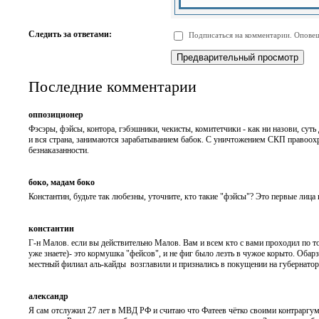
-
-
-
-
-
-
-
-
Следить за ответами:
Подписаться на комментарии. Оповещ
-
-
-
-
-
-
Последние комментарии
оппозиционер
Фэсэры, фэйсы, контора, гэбэшники, чекисты, комитетчики - как ни назови, суть
и вся страна, занимаются зарабатыванием бабок. С уничтожением СКП правоохр
безнаказанности.
боко, мадам боко
Константин, будьте так любезны, уточните, кто такие "фэйсы"? Это первые лица 
константин
Г-н Малов. если вы действительно Малов. Вам и всем кто с вами проходил по то
уже знаете)- это кормушка "фейсов", и не фиг было лезть в чужое корыто. Обар
местный филиал аль-кайды возглавили и признались в покущении на губернатор
александр
Я сам отслужил 27 лет в МВД РФ и считаю что Фатеев чётко своими контраргу