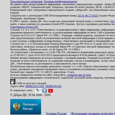
Пользовательское соглашение
,
Политика конфиденциальности
На данном сайте распространяется информация электронного периодического издания «Дебри-Д
редакции: 680032, Хабаровский край, Хабаровск, проспект 60-летия Октября, 88-46, т./ф.8421
Редакционный совет электронного периодического издания «Дебри-ДВ» (на общественных нач
Егорова
Свидетельство о регистрации СМИ (Регистрационный номер)
ЭЛ № ФС77-45537
выдано Федера
Федерация, зарубежные страны.
В 2006 г. проект «Дебри-ДВ» был создан как электронный частный архив, в соответствии с
ФЗ 
книги, а также рукописи по дальневосточной (РФ) тематике. Доступ к архивным документам явля
Гражданского кодекса РФ
.
Согласно ч.2. п.3. ст.17 «Ответственность за правонарушения в сфере информации, информац
гражданско-правовую ответственность за распространение информации не несет. Сайт и редакци
Согласно пп.3,4,6 ст.57 Закона РФ «О СМИ», «Редакция, главный редактор, журналист не несут
либо представляющих собой злоупотребление свободой массовой информации и (или) правами ж
в пресс-релизах и информация государственных, общественных организаций и объединений), кот
Согласно абз.3, п.13 Постановления Пленума Верховного Суда РФ №16 от 15 июня 2010 года 
ответчиком, поскольку исходя из положений Закона РФ «О средствах массовой информации» не 
Воспользуйтесь «Правом на ответ» (ст.46 Закона РФ «О СМИ»).
«В соответствии с положением ч.3 ст.196 ГПК РФ, обязанность компенсации морального вреда п
от 22.08.2012 г. (дело №33-5325/2012) председательствующего И.И.Куликовой, судей С.И.Дор
Мнения авторов материалов не всегда совпадают с позицией редакции. Редакция не вступает в п
Редакция не несет ответственность за содержание внешних ссылок и комментариев. За них отве
ДВ», ответственность за достоверность и наполняемость несут авторы.
Политические опросы/голосования проводятся согласно ч.2. ст.46 «Опросы общественного мнени
(лица), заказавшее (заказавших) проведение опроса и оплатившее (оплативших) указанную публик
Часовой пояс сервера UTC+11 (AEST), фактически +8 мск.
Если вы обнаружили ошибки на сайте, пожалуйста,
сообщите нам об этом
.
Распространение информации о политической, социальной, духовной жизни общества, публикац
СМИ не получает субсидий.
Адреса сайта:
DEBRI-DV.COM
,
DEBRI-DV.RU
.
В социальных сетях:
© Дебри-ДВ, 20.04.2006 - 2026