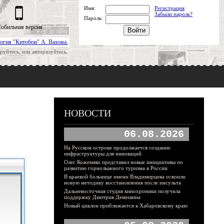
Имя:
Регистрация
Забыли пароль?
Пароль:
обильная версия
огия "Китобои" А. Вахова.
руйтесь, или авторизуйтесь.
НОВОСТИ
06.08.2026
На Русском острове продолжается создание
инфраструктуры для инноваций
Олег Кожемяко представил новые инициативы по
развитию горнолыжного туризма в России
В краевой больнице имени Владимирцева освоили
новую методику восстановления после инсульта
Дальневосточная студия кинохроники получила
поддержку Дмитрия Демешина
Новый циклон приближается к Хабаровскому краю