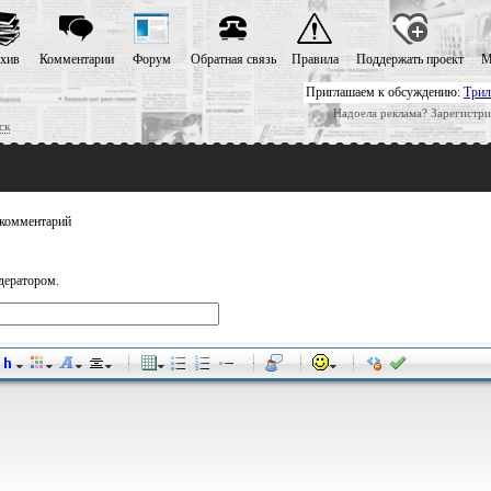
хив
Комментарии
Форум
Обратная связь
Правила
Поддержать проект
М
Приглашаем к обсуждению:
Трил
Надоела реклама? Зарегистри
ск
комментарий
дератором.
-
-
-
-
-
-
-
-
-
-
-
-
-
-
-
-
-
-
-
-
-
-
-
-
-
-
-
-
-
-
-
-