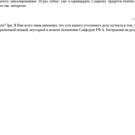
ги завуалированные 10 раз, сейчас уже и одиннадцать. Социалку придется платить 
Это так интересно
14
те? Зря. Я Вам всего лишь напомнил, что суть вашего уголовного дела состояла в том,
ал разменной пешкой, неугодной в момент назначения Совфедом РФ А. Бастрыкина на до