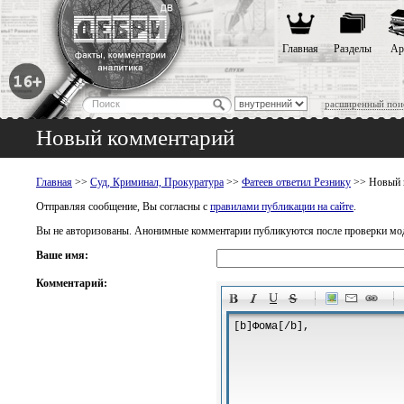
Главная
Разделы
Ар
расширенный пои
Новый комментарий
Главная
>>
Суд, Криминал, Прокуратура
>>
Фатеев ответил Резнику
>> Новый 
Отправляя сообщение, Вы согласны с
правилами публикации на сайте
.
Вы не авторизованы. Анонимные комментарии публикуются после проверки мо
Ваше имя:
Комментарий:
-
-
-
-
-
-
-
-
-
-
-
-
-
-
-
-