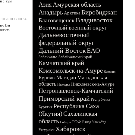
и с сум
Азия
Амурская область
Биробиджан
Анадырь
Арктика
Владивосток
Благовещенск
.10.2010 12:00:54
 что Вы
Восточный военный округ
лжность
Дальневосточный
федеральный округ
Дальний Восток
ЕАО
Забайкалье
Забайкальский край
Камчатский край
Комсомольск-на-Амуре
Корякия
Магадан
Магаданская
Курилы
область
Николаевск-на-Амуре
Находка
Петропавловск-Камчатский
Приморский край
Республика
Республика Саха
Бурятия
(Якутия)
Сахалинская
область
ТОФ
Тында
Улан-Удэ
Сибирь
Хабаровск
Уссурийск