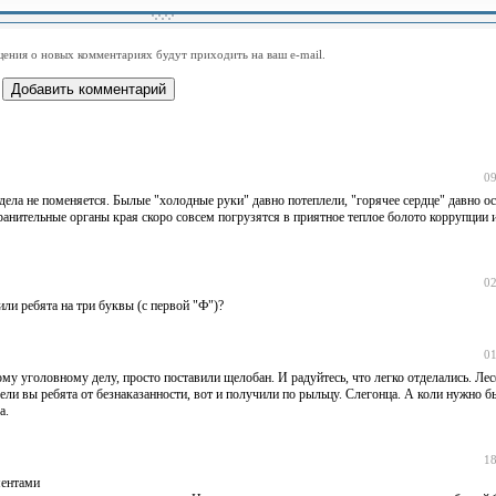
-
-
-
-
-
-
-
-
-
-
-
-
-
-
-
-
ения о новых комментариях будут приходить на ваш e-mail.
-
-
-
-
-
-
-
-
-
-
-
-
09
 дела не поменяется. Былые "холодные руки" давно потеплели, "горячее сердце" давно ос
анительные органы края скоро совсем погрузятся в приятное теплое болото коррупции 
02
или ребята на три буквы (с первой "Ф")?
01
му уголовному делу, просто поставили щелобан. И радуйтесь, что легко отделались. Лес
зели вы ребята от безнаказанности, вот и получили по рыльцу. Слегонца. А коли нужно 
а.
18
ментами