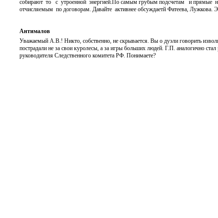
собирают то с утроенной энергией.По самым грубым подсчетам и прямые нало
отчисляемым по договорам. Давайте активнее обсуждаетй Фатеева, Лужкова. 
Антималов
Уважаемый А.В.! Никто, собственно, не скрывается. Вы о дуэли говорить изволи
пострадали не за свои куролесы, а за игры больших людей. Г.П. аналогично ст
руководителя Следственного комитета РФ. Понимаете?