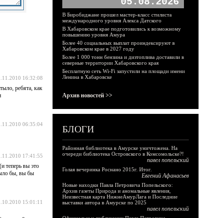
05.08.2026
В Биробиджане прошел мастер-класс стилиста
международного уровня Алекса Датского
В Хабаровском крае подготовились к возможному
повышению уровня Амура
Более 40 социальных выплат проиндексируют в
Хабаровском крае в 2027 году
Более 1 000 тонн бензина и дизтоплива доставили в
северные территории Хабаровского края
Бесплатную сеть Wi-Fi запустили на площади имени
Ленина в Хабаровске
.11.2010 16:32:08
тыло, ребята, как
и
Архив новостей >>
.11.2010 06:35:04
БЛОГИ
Районная библиотека в Амурске уничтожена. На
очереди библиотека Островского в Комсомольске?!
.11.2010 17:41:55
павел попельский
(и теперь вы это
Голая вечеринка Роснано 2015г. Итог.
было бы, вы бы
Евгений Афанасьев
Новые находки Павла Петровича Попельского:
Архив газеты Природа и аномальные явления,
Неизвестная карта НижнеАмурЛага и Последние
.10.2010 15:01:11
выставки автора в Амурске по 2025
павел попельский