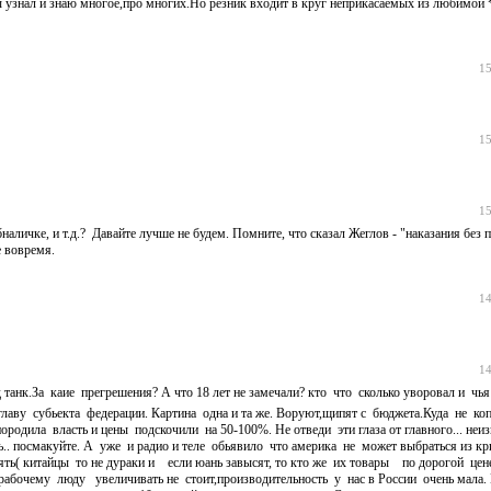
бы узнал и знаю многое,про многих.Но резник входит в круг неприкасаемых из любимой 
15
15
15
личке, и т.д.? Давайте лучше не будем. Помните, что сказал Жеглов - "наказания без 
е вовремя.
14
14
танк.За каие прегрешения? А что 18 лет не замечали? кто что сколько уворовал и чь
лаву субьекта федерации. Картина одна и та же. Воруют,щипят с бюджета.Куда не коп
одила власть и цены подскочили на 50-100%. Не отведи эти глаза от главного... неиз
ть.. посмакуйте. А уже и радио и теле обьявило что америка не может выбраться из кр
ть( китайцы то не дураки и если юань завысят, то кто же их товары по дорогой цене
 рабочему люду увеличивать не стоит,производительность у нас в России очень мала.