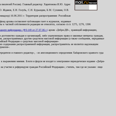
 писателей России). Главный редактор: Харитонова И.Ю. Адрес
Ю. Жданов, Е.Н. Голубь, С.Н. Бурындин, Б.М. Сухинин, О.В.
надзор) 16.06.2011 г. Территория распространения: Российская
й фонд архива составляют публикации газет и журналов, изданные
к частной собственности редакции не относятся, согласно ст.ст. 1275, 1276, 1306
щите информации» (ФЗ-149 от 27.07.06 г.)
архив «Дебри-ДВ», хранящий информацию,
ь и достоинство граждан и организаций, либо ущемляющих права и законные интересы граждан,
ов, распространенных другим средством массовой информации (а также сообщения, переданные
сийской Федерации о средствах массовой информации».
из содержания распространенной информации, распространитель не является надлежащим
ериалов».
редителя и главного редактор», - из апелляционного определения Хабаровского краевого суда
ны к выражению мнения. Блоги и форум не входят в электронное периодическое издание «Дебри-
а участие в референдуме граждан Российской Федерации»; считать, там где не указано: лицо