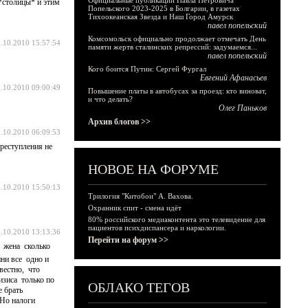
Официальные публикации Павла Петровича
*столицы* и этим
Попельского 2023-2025 в Болгарии, в газетах
Тихоокеанская Звезда и Наш Город Амурск
павел попельский
Комсомольск официально продолжает отмечать День
.10.2010 15:57:54
памяти жертв сталинских репрессий: задумаемся...
павел попельский
Кого боится Путин: Сергей Фургал
Евгений Афанасьев
.10.2010 09:00:49
Повышение платы в автобусах за проезд: кто виноват,
и что делать?
Олег Паньков
Архив блогов >>
.10.2010 06:09:53
преступления не
НОВОЕ НА ФОРУМЕ
.10.2010 15:50:13
Трилогия "Китобои" А. Вахова.
Охранник спит - смена идёт
80% российского медиаконтента это телевидение для
пациентов психдиспансера и наркологии.
.10.2010 13:13:36
Перейти на форум >>
я жена сколько
ни все одно и
вестно, что
изиса только по
ОБЛАКО ТЕГОВ
 брать
 Но налоги