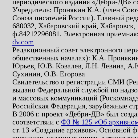
периодического издания «Дебри-ДВ» с
Учредитель: Пронякин К.А. (член Союз
Союза писателей России). Главный ред
680032, Хабаровский край, Хабаровск, п
ф.84212296081. Электронная приемная
dv.com
Редакционный совет электронного пер
общественных началах): К.А. Проняки
Юрьев, Ю.В. Ковалев, Л.Н. Левина, А.
Сухинин, О.В. Егорова
Свидетельство о регистрации СМИ (Р
выдано Федеральной службой по надзо
и массовых коммуникаций (Роскомнадзо
Российская Федерация, зарубежные ст
В 2006 г. проект «Дебри-ДВ» был созда
соответствии с
ФЗ № 125 «Об архивном
ст. 13 «Создание архивов». Основной ф
журналов, изданные книги, а также ру