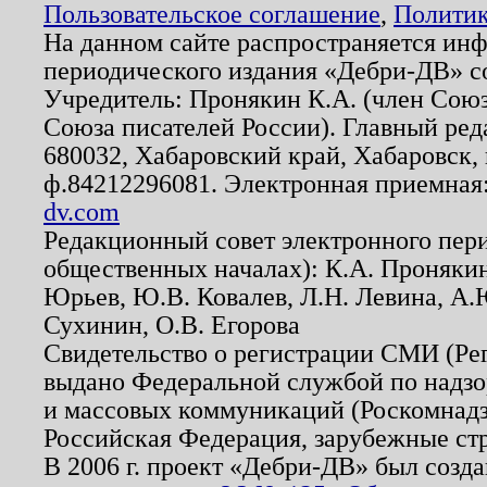
Пользовательское соглашение
,
Политик
На данном сайте распространяется ин
периодического издания «Дебри-ДВ» с
Учредитель: Пронякин К.А. (член Союз
Союза писателей России). Главный ред
680032, Хабаровский край, Хабаровск, п
ф.84212296081. Электронная приемная
dv.com
Редакционный совет электронного пер
общественных началах): К.А. Проняки
Юрьев, Ю.В. Ковалев, Л.Н. Левина, А.
Сухинин, О.В. Егорова
Свидетельство о регистрации СМИ (Р
выдано Федеральной службой по надзо
и массовых коммуникаций (Роскомнадзо
Российская Федерация, зарубежные ст
В 2006 г. проект «Дебри-ДВ» был созда