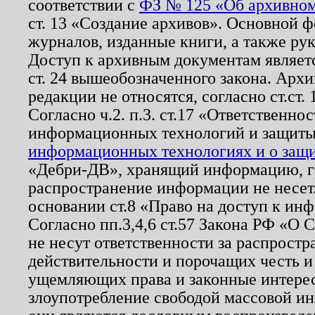
соответствии с
ФЗ № 125 «Об архивном
ст. 13 «Создание архивов». Основной ф
журналов, изданные книги, а также ру
Доступ к архивным документам являетс
ст. 24 вышеобозначенного закона. Арх
редакции не относятся, согласно ст.ст. 
Согласно ч.2. п.3. ст.17 «Ответственн
информационных технологий и защит
информационных технологиях и о защит
«Дебри-ДВ», хранящий информацию, гр
распространение информации не несет.
основании ст.8 «Право на доступ к ин
Согласно пп.3,4,6 ст.57 Закона РФ «О
не несут ответственности за распрост
действительности и порочащих честь и
ущемляющих права и законные интере
злоупотребление свободой массовой ин