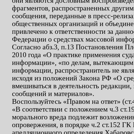
они являются дословным воспроизведе
фрагментов, распространенных другим
сообщения, переданные в пресс-релиза
общественных организаций и объединен
привлечено к ответственности за данн
Федерации о средствах массовой инфо
Согласно абз.3, п.13 Постановления П
2010 года «О практике применения суд
информации», «по делам, вытекающим
информации, распространитель не явл
исходя из положений Закона РФ «О ср
вмешиваться в деятельность редакции, 
сообщений и материалов».
Воспользуйтесь «Правом на ответ» (ст
«В соответствии с положением ч.3 ст.
морального вреда подлежит возложению
опровержения, в порядке ч.2 ст.152 ГК 
апелляционного определения Хабаровско