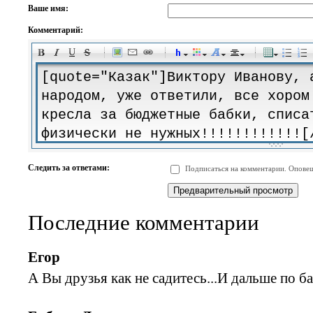
Ваше имя:
Комментарий:
-
-
-
-
-
-
-
-
-
-
-
-
-
-
-
-
-
-
-
-
-
-
-
-
-
-
-
-
-
-
-
-
-
-
-
-
Следить за ответами:
Подписаться на комментарии. Оповещ
-
-
-
-
-
-
-
-
-
Последние комментарии
Егор
А Вы друзья как не садитесь...И дальше по ба