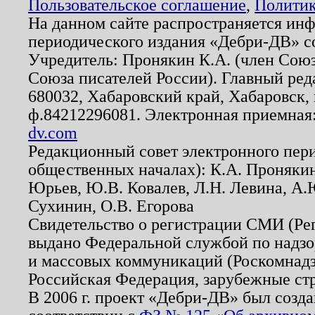
Пользовательское соглашение
,
Политик
На данном сайте распространяется ин
периодического издания «Дебри-ДВ» с
Учредитель: Пронякин К.А. (член Союз
Союза писателей России). Главный ред
680032, Хабаровский край, Хабаровск, п
ф.84212296081. Электронная приемная
dv.com
Редакционный совет электронного пер
общественных началах): К.А. Проняки
Юрьев, Ю.В. Ковалев, Л.Н. Левина, А.
Сухинин, О.В. Егорова
Свидетельство о регистрации СМИ (Р
выдано Федеральной службой по надзо
и массовых коммуникаций (Роскомнадзо
Российская Федерация, зарубежные ст
В 2006 г. проект «Дебри-ДВ» был созда