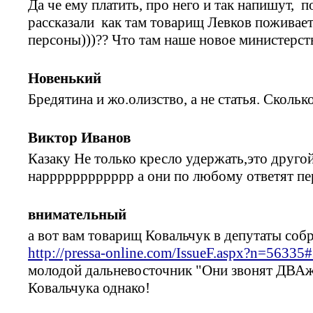
Да че ему платить, про него и так напишут, 
рассказали как там товарищ Левков поживает)
персоны)))?? Что там наше новое министерств
Новенький
Бредятина и жо.олизство, а не статья. Скольк
Виктор Иванов
Казаку Не только кресло удержать,это друго
нарррррррррррр а они по любому ответят пе
внимательный
а вот вам товарищ Ковальчук в депутаты собр
http://pressa-online.com/IssueF.aspx?n=56335
молодой дальневосточник "Они звонят ДВА
Ковальчука однако!