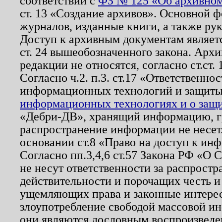
соответствии с
ФЗ № 125 «Об архивном
ст. 13 «Создание архивов». Основной ф
журналов, изданные книги, а также ру
Доступ к архивным документам являетс
ст. 24 вышеобозначенного закона. Арх
редакции не относятся, согласно ст.ст. 
Согласно ч.2. п.3. ст.17 «Ответственн
информационных технологий и защит
информационных технологиях и о защит
«Дебри-ДВ», хранящий информацию, гр
распространение информации не несет.
основании ст.8 «Право на доступ к ин
Согласно пп.3,4,6 ст.57 Закона РФ «О
не несут ответственности за распрост
действительности и порочащих честь и
ущемляющих права и законные интере
злоупотребление свободой массовой ин
они являются дословным воспроизведе